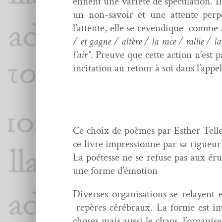
en­nent une var­iété de spécu­la­tion. I
un non-savoir et une attente per­p
l’attente, elle se revendique comme 
/ et gagne / altère / la race / ral­lie / 
l’air”.
Preuve que cette action n’est p
inci­ta­tion au retour à soi dans l’app
Ce choix de poèmes par Esther Telle
ce livre impres­sionne par sa rigueu
La poétesse ne se refuse pas aux érup­t
une forme d’émotion
Divers­es organ­i­sa­tions se relayen
repères cérébraux. La forme est int
choses mais aus­si le chaos, l’or­gan