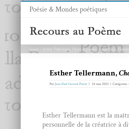
Passer
Poésie & Mondes poétiques
au
contenu
Esther Tellermann, Choix de poèmes, Annie Dana, Trembl
Accueil
Esther Tellermann,
Cho
Par
Jean-Paul Gavard-Perret
|
24 mai 2025
|
Catégories 
Esther Teller­mann est la maîtres
per­son­nelle de la créa­trice à