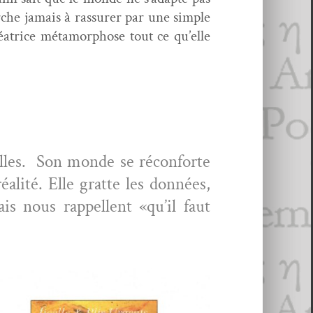
he jamais à ras­sur­er par une sim­ple
a­trice méta­mor­phose tout ce qu’elle
elles. Son monde se récon­forte
ité. Elle grat­te les don­nées,
s nous rap­pel­lent «qu’il faut