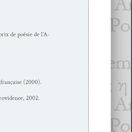
prix de poésie de l’A­
 française (2000).
rov­i­dence, 2002.