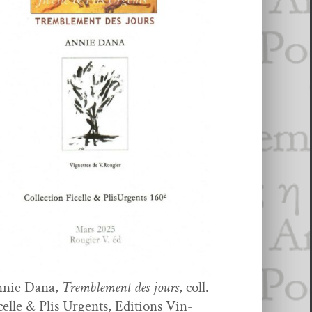
nie Dana,
Trem­ble­ment des jours
, coll.
celle & Plis Urgents, Edi­tions Vin­