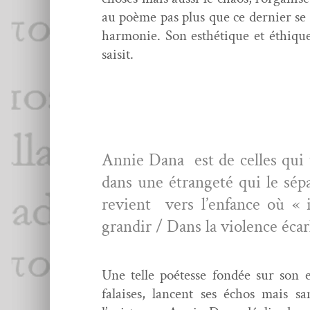
au poème pas plus que ce dernier se l
har­monie. Son esthé­tique et éthique
saisit.
Annie Dana est de celles qui t
dans une étrangeté qui le sépa
revient vers l’enfance où « in
grandir / Dans la vio­lence écar
Une telle poétesse fondée sur son exp
falais­es, lan­cent ses échos mais 