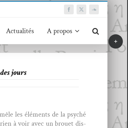
Facebook
X
SoundCloud
Actualités
A propos
Bascule
de
la
zone
de
des jours
la
barre
coulissa
l mêle les élé­ments de la psy­ché
 rien à voir avec un brou­et dis­