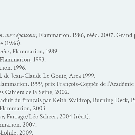
on avec épais­seur
, Flam­mar­i­on, 1986, rééd. 2007, Grand 
e (1986).
mains
, Flam­mar­i­on, 1989.
 Flam­mar­i­on, 1993.
­i­on, 1996.
ill. de Jean-Claude Le Gouic, Area 1999.
Flam­mar­i­on, 1999, prix François-Cop­pée de l’Académie
es Cahiers de la Seine, 2002.
traduit du français par Kei­th Wal­drop, Burn­ing Deck, P
 Flam­mar­i­on, 2003.
ne
, Farrago/Léo Scheer, 2004 (réc­it).
­mar­i­on, 2007.
oliphile, 2009.