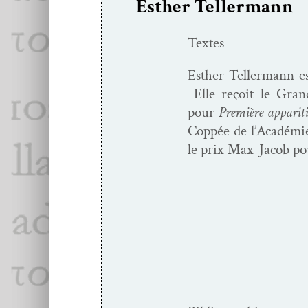
Esther Tellermann
Textes
Esther Teller­mann est
Elle reçoit le Grand
pour
Pre­mière appari­t
Cop­pée de l’A­cadém
le prix Max-Jacob p