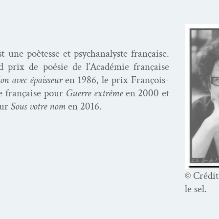
 une poètesse et psy­ch­an­a­lyste française.
 prix de poésie de l’A­cadémie française
ion avec épais­seur
en 1986, le prix François-
ie française pour
Guerre extrême
en 2000 et
our
Sous votre nom
en 2016.
© Crédit
le sel.