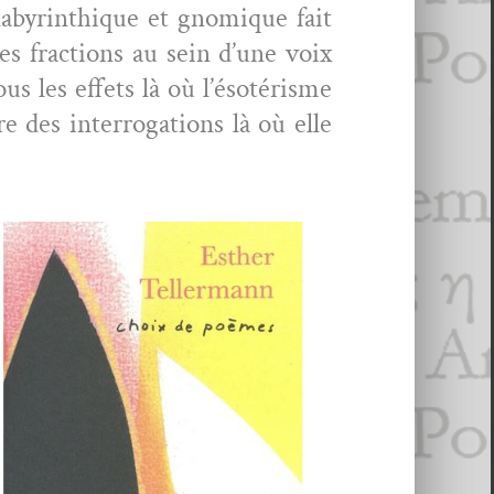
 labyrinthique et gnomique fait
es frac­tions au sein d’une voix
ous les effets là où l’ésotérisme
 des inter­ro­ga­tions là où elle