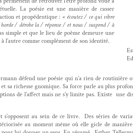
ls per­me­t­tent de retrou­ver l’être pro­fond voué à
étuelle. La poésie est une manière de cass­er
action et propédeu­tique :
« écoutez / ce qui vibre
la horde / dérobe la / réponse / et nous / sus­pend / à
as sim­ple et que le lieu de poème demeure une
el à l’autre comme com­plé­ment de son identité.
Es
Ed
r­mann défend une poésie qui n’a rien de rou­tinière o
r et sa richesse gnomique. Sa force par­le au plus pro­
ions de l’affect mais ne s’y lim­ite pas. Existe une dis­tor
t et s’op­posent au sein de ce livre. Des séries de vari­
éri­or­isée au moment même où elle gicle de manière 
­ise pour lui don­ner un sens. En résumé , Esther Teller­