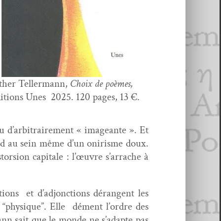
ther Teller­mann,
Choix de poèmes,
i­tions Unes 2025. 120 pages, 13 €.
u d’arbitrairement « imageante ». Et
fond au sein même d’un onirisme doux.
­sion cap­i­tale : l’œu­vre s’ar­rache à
a­tions et d’adjonctions dérangent les
“physique”. Elle dément l’or­dre des
mann sait que le monde ne s’adapte pas