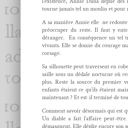
l’existence, Annie Dana déplie des r
tourne jamais tel un moulin et pour 
A sa manière Annie elle ne red­oute 
préoc­cu­per du reste. Il faut y en
déranger. En con­séquence un tel tra
vivants. Elle se donne du courage mai
corsage.
Sa sil­hou­ette peut tra­versent en rob
saille sous un dédale noc­turne où ce
plus. Reste la source du pre­mier ve
enfants étaient ce qu’ils étaient mai
main­tenant ? Et est-il ter­miné de tou
Com­ment savoir désor­mais qui est qu
Un dia­ble a fait l’affaire peut-être
démasquent. Elle déplie encore son s