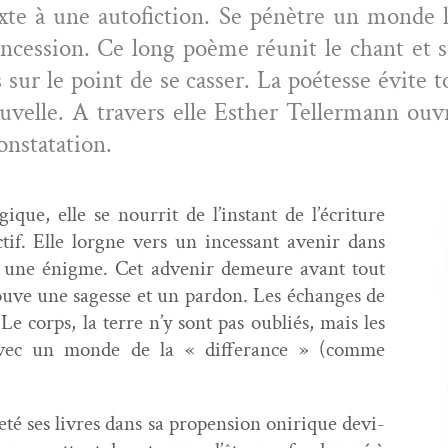
xte à une aut­ofic­tion. Se pénètre un monde
n­ces­sion. Ce long poème réu­nit le chant et s
 sur le point de se cass­er. La poétesse évite t
velle. A tra­vers elle Esther Teller­mann ouvre
constatation.
que, elle se nour­rit de l’instant de l’écriture
­tif. Elle lorgne vers un inces­sant avenir dans
este une énigme. Cet advenir demeure avant tout
trou­ve une sagesse et un par­don. Les échanges de
 Le corps, la terre n’y sont pas oubliés, mais les
 avec un monde de la « dif­fer­ance » (comme
n­neté ses livres dans sa propen­sion onirique devi­