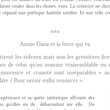
aisse couler dans les choses vues. La créa­trice ne cherc
 répand une poé­tique habitée inédite. Et une telle cré
∗∗∗
Annie Dana et la force qui va
irent les rideaux mais non les grossières fic
re de celui qu’on nomme vraisem­blable ou réal­
no­cence et cru­auté sont insé­para­bles » mai
­late / Pour savoir enfin renoncer ».
éri­ence et sa quête ini­ti­a­tique affronte des
sans qu’elles ou ils débaroulent sur elle. De