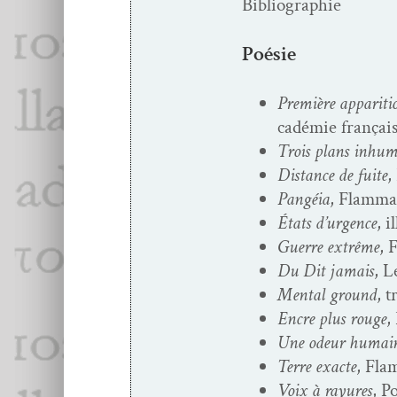
Bib­li­ogra­phie
Poésie
Pre­mière appari­ti
cadémie français
Trois plans inhu­
Dis­tance de fuite
,
Pangéia
, Flam­mar
États d’ur­gence
, 
Guerre extrême
, 
Du Dit jamais
, L
Men­tal ground
, 
Encre plus rouge
,
Une odeur humai
Terre exacte
, Flam
Voix à rayures
, P