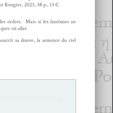
nt Rougi­er, 2025, 48 p., 13 €.
des ordres. Mais si les fan­tômes ne
quer où aller.
our­rit sa dou­ve, la semence du ciel