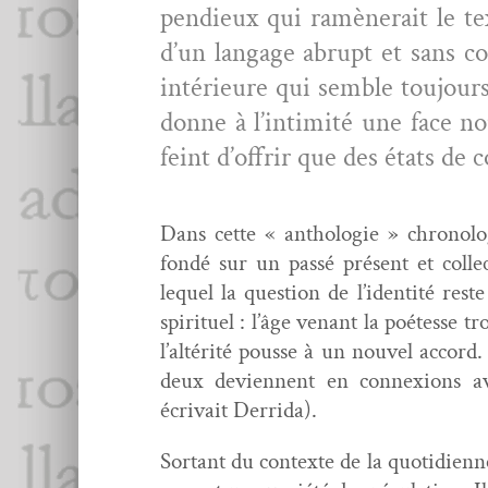
pendieux qui ramèn­erait le te
d’un lan­gage abrupt et sans co
intérieure qui sem­ble tou­jours
donne à l’intimité une face nou­
feint d’offrir que des états de 
Dans cette « antholo­gie » chronologi
fondé sur un passé présent et col­lec
lequel la ques­tion de l’identité r
spir­ituel : l’âge venant la poétesse 
l’altérité pousse à un nou­v­el accord.
deux devi­en­nent en con­nex­ions
écrivait Derrida).
Sor­tant du con­texte de la quo­ti­di­e