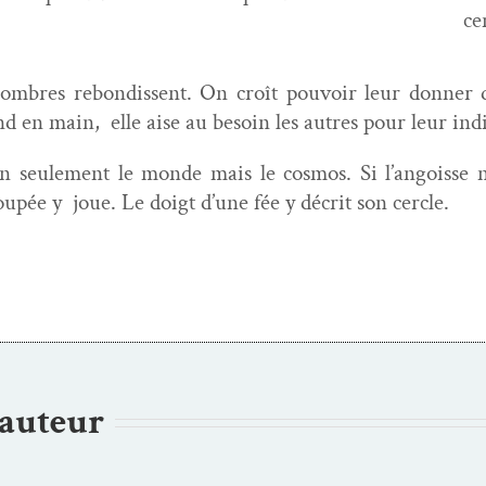
ce
 ombres rebondis­sent. On croît pou­voir leur don­ner 
 en main, elle aise au besoin les autres pour leur indi­
 seule­ment le monde mais le cos­mos. Si l’angoisse n
oupée y joue. Le doigt d’une fée y décrit son cercle.
’auteur