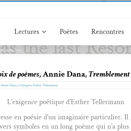
Lectures
Poètes
Rencontres
ement des jours
ix de poèmes
, Annie Dana,
Tremblement 
:
Annie Dana
,
Critiques
,
Esther Tellermann
L’exigence poé­tique d’Esther Tellermann
se en poésie d’un imag­i­naire par­ti­c­uli­er. I
 divers sym­bol­es en un long poème qui n’a plus