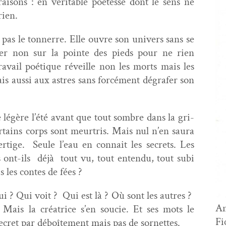
aisons : en véri­ta­ble poétesse dont le sens ne
rien.
pas le ton­nerre. Elle ouvre son univers sans se
tr­er non sur la pointe des pieds pour ne rien
­vail poé­tique réveille non les morts mais les
s aus­si aux astres sans for­cé­ment dégrafer son
e légère l’été avant que tout som­bre dans la gri­
r­tains corps sont meur­tris. Mais nul n’en saura
r­tige. Seule l’eau en con­nait les secrets. Les
s ont-ils déjà tout vu, tout enten­du, tout subi
s les con­tes de fées ?
i ? Qui voit ? Qui est là ? Où sont les autres ?
An
. Mais la créa­trice s’en soucie. Et ses mots le
Fi
ecret par déboîte­ment mais pas de sornettes.