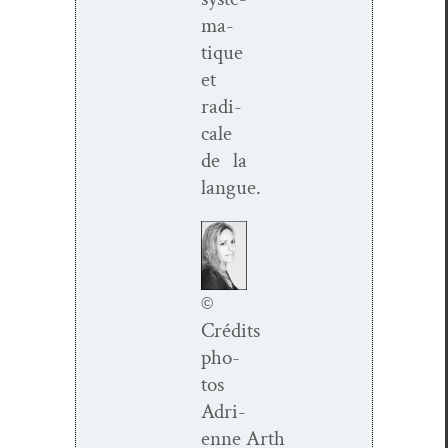
ma­
tique
et
rad­i­
cale
de la
langue.
©
Crédits
pho­
tos
Adri­
enne Arth