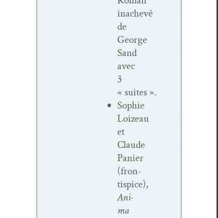
Roman
inachevé
de
George
Sand
avec
3
« suites ».
Sophie
Loizeau
et
Claude
Panier
(fron­
tispice),
Ani­
ma