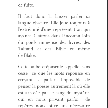
de fuite.
Il faut donc la laiss­er par­ler sa
langue obscure. Elle joue tou­jours à
l’ex­trémité d’une représen­ta­tion qui
avance à tâtons dans l’in­con­nu loin
du poids immense des livres, des
Tal­mud et des Bible et même
de Blake.
Cette aube-cré­pus­cule appelle sans
cesse ce que les mots repousse en
croy­ant la par­ler. Impos­si­ble de
penser la poésie autrement là où elle
est arrosée par le sang du mys­tère
qui en nous pri­vant par­foi de
repères nous offre un néces­saire