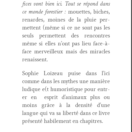
fices vont bien ici.
Tout se répond dans
ce monde foresti­er :
mou­ettes, bich­es,
renardes, moines de la pluie per­
me­t­tent (même si ce ne sont pas les
seuls per­me­t­tent des ren­con­tres
même si elles n’ont pas lieu face-à-
face mer­veilleux mais des mir­a­cles
renaissent.
Sophie Loizeau puise dans l’ici
comme dans les mythes une manière
ludique e(t humoris­tique pour entr­
er en esprit d’animaux plus ou
moins grâce à la den­sité d’une
langue qui va sa lib­erté dans ce livre
présen­té habile­ment en chapitres.