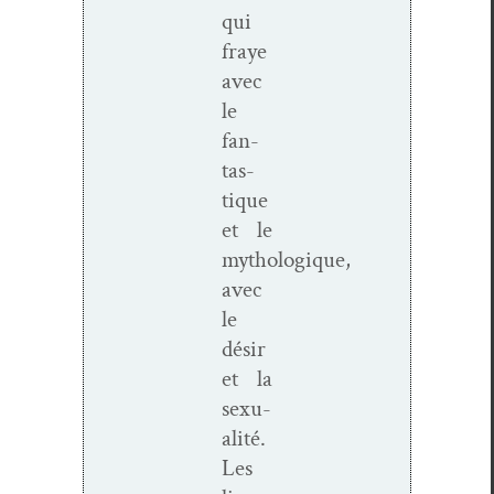
qui
fraye
avec
le
fan­
tas­
tique
et le
mythologique,
avec
le
désir
et la
sex­u­
al­ité.
Les