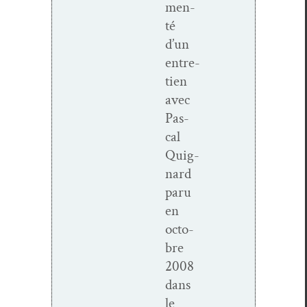
men­
té
d’un
entre­
tien
avec
Pas­
cal
Quig­
nard
paru
en
octo­
bre
2008
dans
le