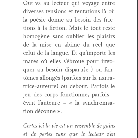
Out va au lecteur qui voy­age entre
divers­es ten­sions et ten­ta­tions là où
la poésie donne au besoin des fric­
tions à la fic­tion. Mais le tout reste
homogène sans oubli­er les plaisirs
de la mise en abime du réel que
celui de la langue. Et qu’importe les
mares où elles s’ébroue pour invo­
quer au besoin disparu(e ) ou fan­
tômes allongés (par­fois sur la nar­ra­
trice-auteure) ou debout. Par­fois le
jeu des corps fonc­tionne, par­fois –
évrit l’auteure – « la syn­chro­ni­sa­
tion déconne ».
Certes ici la vie est un ensem­ble de gains
et de pertes sans que le lecteur s’en