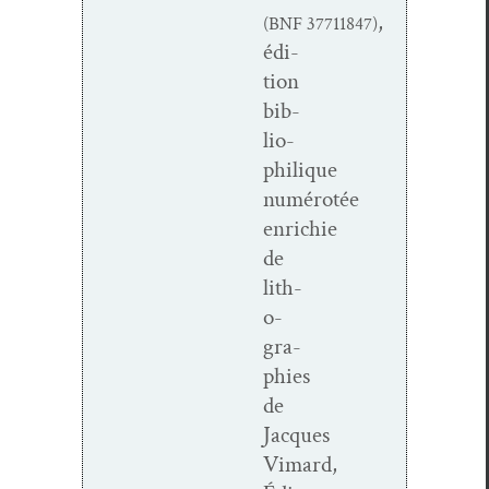
,
(BNF
37711847
)
édi­
tion
bib­
lio­
philique
numérotée
enrichie
de
lith­
o­
gra­
phies
de
Jacques
Vimard,