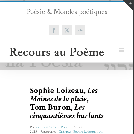
Passer
Poésie & Mondes poétiques
au
contenu
Facebook
X
SoundCloud
Sophie Loizeau,
Les
Moines de la pluie
,
Tom Buron,
Les
cinquantièmes hurlants
Par
Jean-Paul Gavard-Perret
|
6 mai
2025
|
Catégories :
Critiques
,
Sophie Loizeau
,
Tom