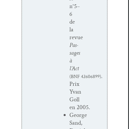
n°5–
6
de
la
revue
Pas­
sages
à
l’Act
.
(BNF
42606899
)
Prix
Yvan
Goll
en 2005.
George
Sand
,