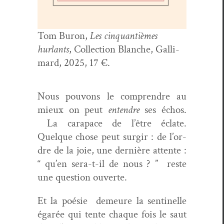
Tom Buron,
Les cinquan­tièmes
hurlants
, Col­lec­tion Blanche, Gal­li­
mard, 2025, 17 €.
Nous pou­vons le com­pren­dre au
mieux on peut
enten­dre
ses échos.
La cara­pace de l’être éclate.
Quelque chose peut sur­gir : de l’or­
dre de la joie, une dernière attente :
“ qu’en sera-t-il de nous ? ” reste
une ques­tion ouverte.
Et la poésie demeure la sen­tinelle
égarée qui tente chaque fois le saut