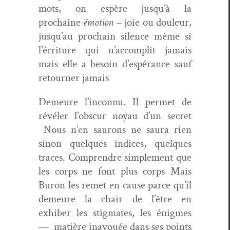
mots, on espère jusqu’à la
prochaine
émo­tion
– joie ou douleur,
jusqu’au prochain silence même si
l’écriture qui n’accomplit jamais
mais elle a besoin d’espérance sauf
retourn­er jamais
Demeure l’inconnu. Il per­met de
révéler l’ob­scur noy­au d’un secret
Nous n’en saurons ne saura rien
sinon quelques indices, quelques
traces. Com­pren­dre sim­ple­ment que
les corps ne font plus corps Mais
Buron les remet en cause parce qu’il
demeure la chair de l’être en
exhiber les stig­mates, les énigmes
— matière inavouée dans ses points