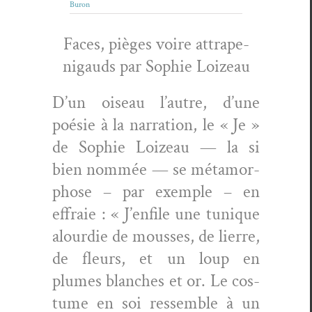
Buron
Faces, pièges voire attrape-
nigauds par Sophie Loizeau
D’un oiseau l’autre, d’une
poésie à la nar­ra­tion, le « Je »
de Sophie Loizeau — la si
bien nom­mée — se méta­mor­
phose – par exem­ple – en
effraie : « J’enfile une tunique
alour­die de mouss­es, de lierre,
de fleurs, et un loup en
plumes blanch­es et or. Le cos­
tume en soi ressem­ble à un