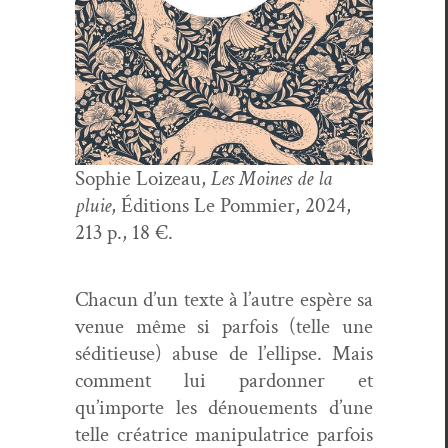
Sophie Loizeau,
Les Moines de la
pluie
, Édi­tions Le Pom­mi­er, 2024,
213 p., 18 €.
Cha­cun d’un texte à l’autre espère sa
venue même si par­fois (telle une
sédi­tieuse) abuse de l’ellipse. Mais
com­ment lui par­don­ner et
qu’importe les dénoue­ments d’une
telle créa­trice manip­u­la­trice par­fois