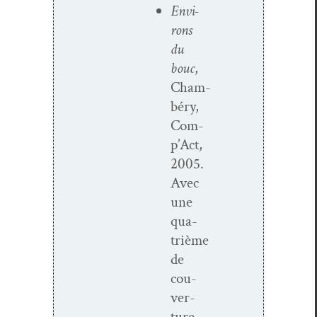
Envi­
rons
du
bouc
,
Cham­
béry,
Com­
p’Act,
2005.
Avec
une
qua­
trième
de
cou­
ver­
ture