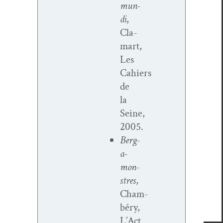
mun­
di
,
Cla­
mart,
Les
Cahiers
de
la
Seine,
2005.
Berg­
a­
mon­
stres
,
Cham­
béry,
L’Act