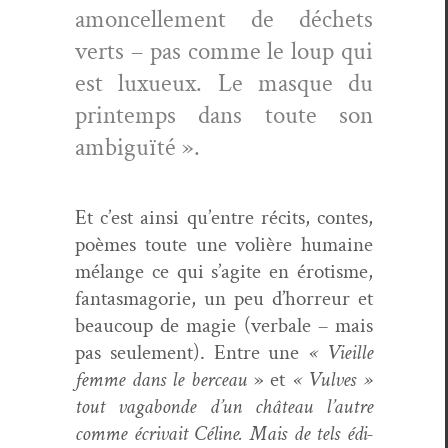
amon­celle­ment de déchets
verts – pas comme le loup qui
est lux­ueux. Le masque du
print­emps dans toute son
ambiguïté ».
Et c’est ain­si qu’entre réc­its, con­tes,
poèmes toute une volière humaine
mélange ce qui s’agite en éro­tisme,
fan­tas­magorie, un peu d’horreur et
beau­coup de magie (ver­bale – mais
pas seule­ment). Entre une
« Vieille
femme dans le berceau
» et
« Vul­ves »
tout vagabonde d’un château l’autre
comme écrivait Céline. Mais de tels édi­