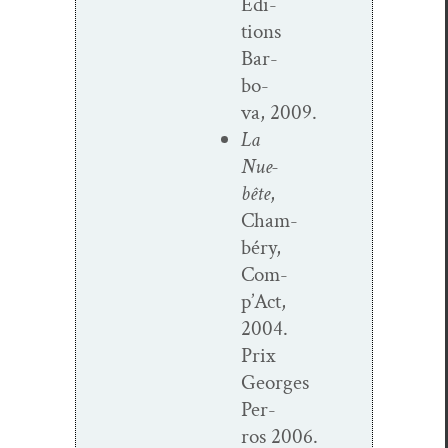
Édi­
tions
Bar­
bo­
va, 2009.
La
Nue-
bête
,
Cham­
béry,
Com­
p’Act,
2004.
Prix
Georges
Per­
ros 2006.