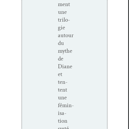
ment
une
trilo­
gie
autour
du
mythe
de
Diane
et
ten­
tent
une
fémin­
i­sa­
tion
sys­té­