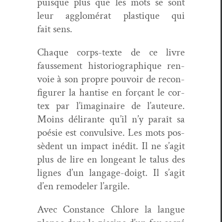
puisque plus que les mots se sont
leur agglomérat plas­tique qui
fait sens.
Chaque corps-texte de ce livre
fausse­ment his­to­ri­ographique ren­
voie à son pro­pre pou­voir de recon­
fig­ur­er la han­tise en forçant le cor­
tex par l’imaginaire de l’auteure.
Moins déli­rante qu’il n’y paraît sa
poésie est con­vul­sive. Les mots pos­
sè­dent un impact inédit. Il ne s’agit
plus de lire en longeant le talus des
lignes d’un lan­gage-doigt. Il s’agit
d’en remod­el­er l’argile.
Avec Con­stance Chlore la langue