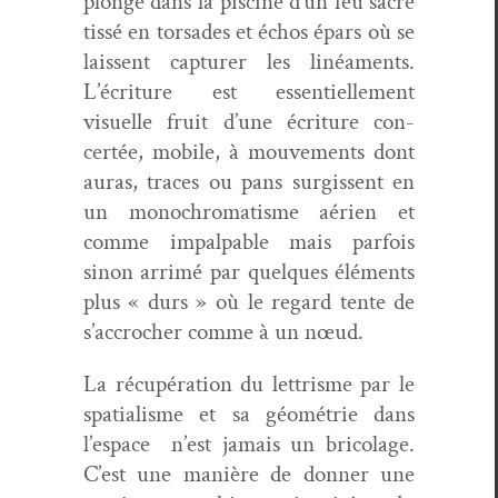
plonge dans la piscine d’un feu sacré
tis­sé en tor­sades et échos épars où se
lais­sent cap­tur­er les linéa­ments.
L’écriture est essen­tielle­ment
visuelle fruit d’une écri­t­ure con­
certée, mobile, à mou­ve­ments dont
auras, traces ou pans sur­gis­sent en
un mono­chro­ma­tisme aérien et
comme impal­pa­ble mais par­fois
sinon arrimé par quelques élé­ments
plus « durs » où le regard tente de
s’accrocher comme à un nœud.
La récupéra­tion du let­trisme par le
spa­tial­isme et sa géométrie dans
l’espace n’est jamais un brico­lage.
C’est une manière de don­ner une