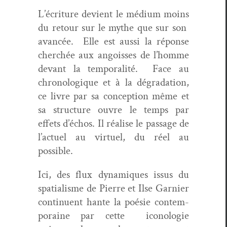
L’écriture devient le médi­um moins
du retour sur le mythe que sur son
avancée. Elle est aus­si la réponse
cher­chée aux angoiss­es de l’homme
devant la tem­po­ral­ité. Face au
chronologique et à la dégra­da­tion,
ce livre par sa con­cep­tion même et
sa struc­ture ouvre le temps par
effets d’échos. Il réalise le pas­sage de
l’actuel au virtuel, du réel au
possible.
Ici, des flux dynamiques issus du
spa­tial­isme de Pierre et Ilse Gar­nier
con­tin­u­ent hante la poésie con­tem­
po­raine par cette iconolo­gie