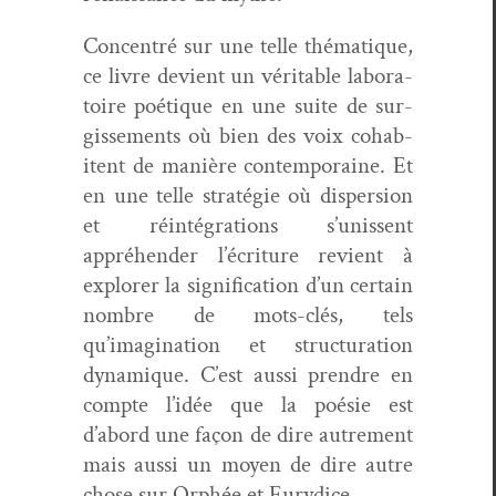
Con­cen­tré sur une telle thé­ma­tique,
ce livre devient un véri­ta­ble lab­o­ra­
toire poé­tique en une suite de sur­
gisse­ments où bien des voix cohab­
itent de manière con­tem­po­raine. Et
en une telle stratégie où dis­per­sion
et réin­té­gra­tions s’unissent
appréhen­der l’écriture revient à
explor­er la sig­ni­fi­ca­tion d’un cer­tain
nom­bre de mots-clés, tels
qu’imagination et struc­tura­tion
dynamique. C’est aus­si pren­dre en
compte l’idée que la poésie est
d’abord une façon de dire autrement
mais aus­si un moyen de dire autre
chose sur Orphée et Eurydice.