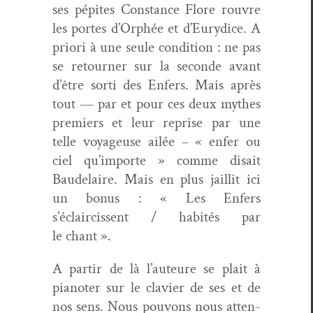
ses pépites Con­stance Flo­re rou­vre
les portes d’Orphée et d’Eurydice. A
pri­ori à une seule con­di­tion : ne pas
se retourn­er sur la sec­onde avant
d’être sor­ti des Enfers. Mais après
tout — par et pour ces deux mythes
pre­miers et leur reprise par une
telle voyageuse ailée – « enfer ou
ciel qu’importe » comme dis­ait
Baude­laire. Mais en plus jail­lit ici
un bonus : « Les Enfers
s’éclaircissent / habités par
le chant ».
A par­tir de là l’auteure se plait à
pian­ot­er sur le clavier de ses et de
nos sens. Nous pou­vons nous atten­