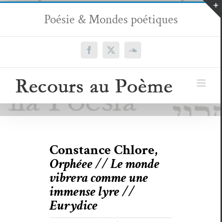
Passer
Poésie & Mondes poétiques
au
contenu
Facebook
X
SoundCloud
Constance Chlore,
Orphéee // Le monde
vibrera comme une
immense lyre //
Eurydice