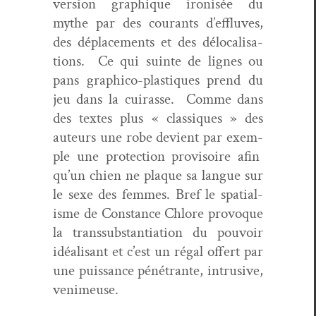
ver­sion graphique iro­nisée du
mythe par des courants d’effluves,
des déplace­ments et des délo­cal­i­sa­
tions. Ce qui suinte de lignes ou
pans graph­ico-plas­tiques prend du
jeu dans la cuirasse. Comme dans
des textes plus « clas­siques » des
auteurs une robe devient par exem­
ple une pro­tec­tion pro­vi­soire afin
qu’un chien ne plaque sa langue sur
le sexe des femmes. Bref le spa­tial­
isme de Con­stance Chlore provoque
la transsub­stan­ti­a­tion du pou­voir
idéal­isant et c’est un régal offert par
une puis­sance péné­trante, intru­sive,
venimeuse.