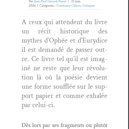
Par
Jean-Paul Gavard-Perret
|
23 juin
2026
|
Catégories :
Constance Chlore
,
Critiques
A ceux qui atten­dent du livre
un réc­it his­torique des
mythes d’Ophée et d’Eurydice
il est demandé de pass­er out­
re. Ce livre tel qu’il est imag­
iné ne reste que leur révo­lu­
tion là où la poésie devient
une forme souf­flée sur le sup­
port papi­er et comme exhalée
par celui-ci.
Dès lors par ses frag­ments ou plutôt