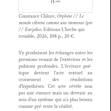
Con­stance Chlore,
Orphéee // Le
monde vibr­era comme une immense lyre
// Eury­dice
, Edi­tions L’herbe qui
trem­ble, 2026, 308 p., 20 €.
S’y pro­duisent les échanges entre les
pres­sions venant de l’ex­térieur et les
pul­sions pro­fondes. L’écriture poé­
tique devient l’acte textuel au
croise­ment des réso­lu­tions
d’hypothèses. Cet acte révèle non
pas une essence mais un devenir au
sein d’un sys­tème qui n’a plus besoin
comme pré-texte la réalité.