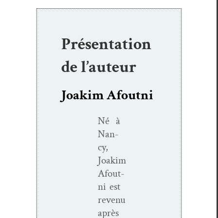
Présentation
de l’auteur
Joakim Afoutni
Né à
Nan­
cy,
Joakim
Afout­
ni est
revenu
après