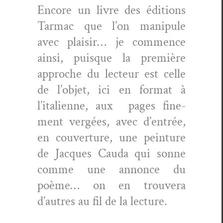
Encore un livre des édi­tions
Tar­mac que l’on manip­ule
avec plaisir… je com­mence
ain­si, puisque la pre­mière
approche du lecteur est celle
de l’objet, ici en for­mat à
l’italienne, aux pages fine­
ment vergées, avec d’entrée,
en cou­ver­ture, une pein­ture
de Jacques Cau­da qui sonne
comme une annonce du
poème… on en trou­vera
d’autres au fil de la lecture.