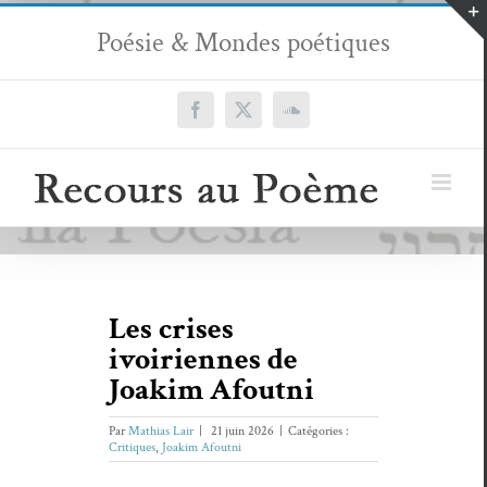
Passer
Poésie & Mondes poétiques
au
contenu
Facebook
X
SoundCloud
Les crises
ivoiriennes de
Joakim Afoutni
Par
Mathias Lair
|
21 juin 2026
|
Catégories :
Critiques
,
Joakim Afoutni