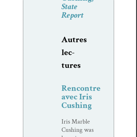
State
Report
Autres
lec­
tures
Rencontre
avec Iris
Cushing
Iris Mar­ble
Cush­ing was