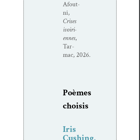
Afout­
ni,
Crises
ivoiri­
ennes
,
Tar­
mac, 2026.
Poèmes
choi­sis
Iris
Cushing,