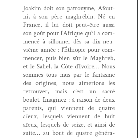
Joakim doit son patronyme, Afout­
ni, à son père maghrébin. Né en
France, il lui doit peut-être aus­si
son goût pour l’Afrique qu’il a com­
mencé à sil­lon­ner dès sa dix-neu­
vième année : l’Éthiopie pour com­
mencer, puis bien sûr le Maghreb,
et le Sahel, la Côte d’Ivoire… Nous
sommes tous mus par le fan­tasme
des orig­ines, nous aime­ri­ons les
retrou­ver, mais c’est un sacré
boulot. Imag­inez : à rai­son de deux
par­ents, qui vien­nent de qua­tre
aïeux, lesquels vien­nent de huit
aïeux, lesquels de seize, et ain­si de
suite… au bout de qua­tre généra­