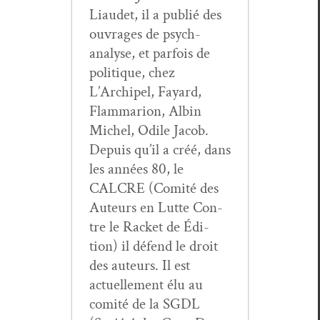
Liaudet, il a pub­lié des
ouvrages de psy­ch­
analyse, et par­fois de
poli­tique, chez
L’Archipel, Fayard,
Flam­mar­i­on, Albin
Michel, Odile Jacob.
Depuis qu’il a créé, dans
les années 80, le
CALCRE (Comité des
Auteurs en Lutte Con­
tre le Rack­et de Édi­
tion) il défend le droit
des auteurs. Il est
actuelle­ment élu au
comité de la SGDL