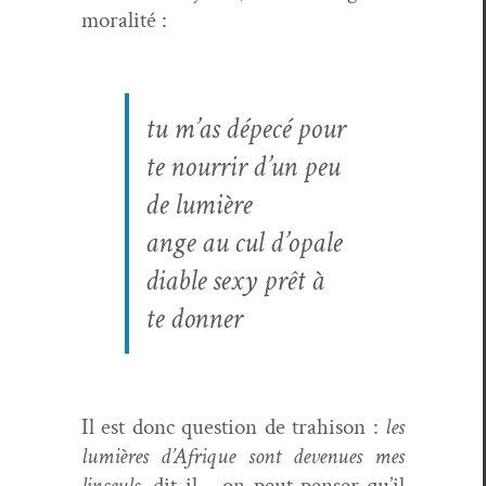
moralité :
tu m’as dépecé pour
te nour­rir d’un peu
de lumière
ange au cul d’opale
dia­ble sexy prêt à
te donner
Il est donc ques­tion de trahi­son :
les
lumières d’Afrique sont dev­enues mes
linceuls
, dit-il… on peut penser qu’il