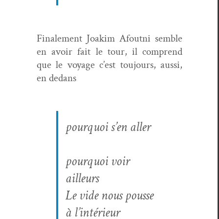
Finale­ment Joakim Afout­ni sem­ble
en avoir fait le tour, il com­prend
que le voy­age c’est tou­jours, aus­si,
en dedans
pourquoi s’en aller
pourquoi voir
ailleurs
Le vide nous pousse
à l’intérieur