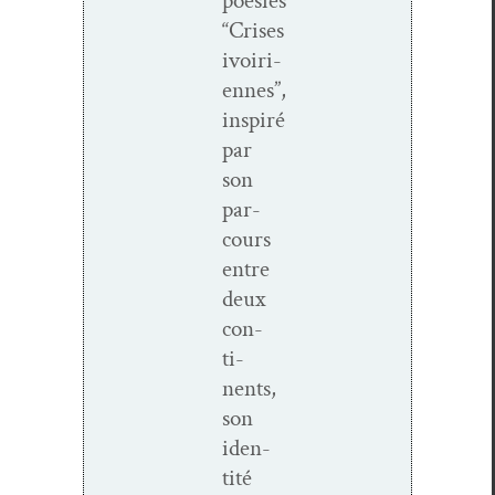
poésies
“Crises
ivoiri­
ennes”,
inspiré
par
son
par­
cours
entre
deux
con­
ti­
nents,
son
iden­
tité