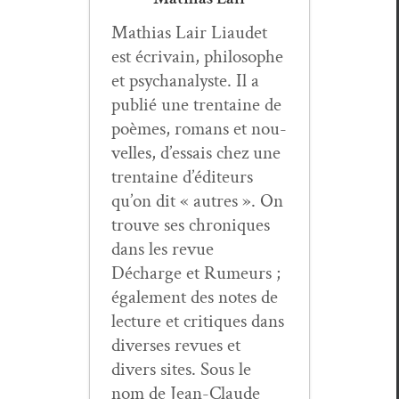
Math­ias Lair Liaudet
est écrivain, philosophe
et psy­ch­an­a­lyste. Il a
pub­lié une trentaine de
poèmes, romans et nou­
velles, d’essais chez une
trentaine d’éditeurs
qu’on dit « autres ». On
trou­ve ses chroniques
dans les revue
Décharge et Rumeurs ;
égale­ment des notes de
lec­ture et cri­tiques dans
divers­es revues et
divers sites. Sous le
nom de Jean-Claude