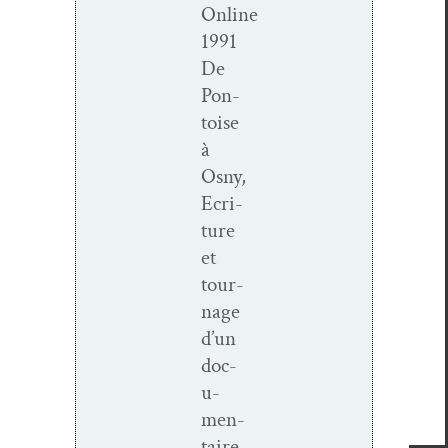
Online
1991
De
Pon­
toise
à
Osny,
Ecri­
t­ure
et
tour­
nage
d’un
doc­
u­
men­
taire