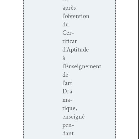
après
l’obtention
du
Cer­
ti­fi­cat
d’Aptitude
à
l’Enseignement
de
l’art
Dra­
ma­
tique,
enseigné
pen­
dant