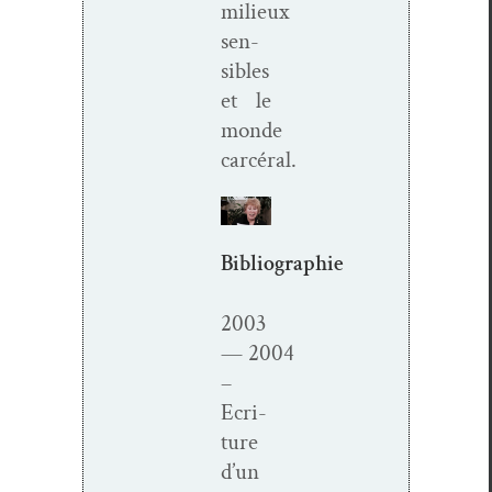
milieux
sen­
si­bles
et le
monde
carcéral.
Bibliographie
2003
— 2004
–
Ecri­
t­ure
d’un