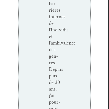
bar­
rières
internes
de
l’individu
et
l’ambivalence
des
gen­
res.
Depuis
plus
de 20
ans,
j’ai
pour­
suivi