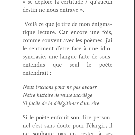
« se déploie la cer­ti­tude / qu’aucun
des­tin ne nous entrave ».
Voilà ce que je tire de mon énig­ma­
tique lec­ture. Car encore une fois,
comme sou­vent avec les poèmes, j’ai
le sen­ti­ment d’être face à une idio­
syn­crasie, une langue faite de sous-
enten­dus que seul le poète
entendrait :
Nous tri­chons pour ne pas avouer
Notre his­toire dev­enue sacrilège
Si facile de la délégitimer d’un rire
Si le poète enfouit son dire per­son­
nel c’est sans doute pour l’élargir, il
ne souhaite pas en rester à ses