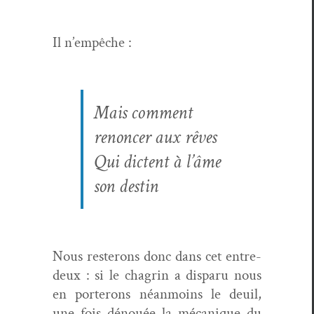
Il n’empêche :
Mais com­ment
renon­cer aux rêves
Qui dictent à l’âme
son destin
Nous res­terons donc dans cet entre-
deux : si le cha­grin a dis­paru nous
en porterons néan­moins le deuil,
une fois dénouée la mécanique du