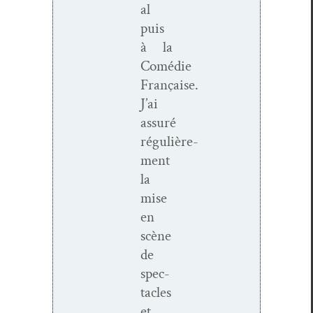
al
puis
à la
Comédie
Française.
J’ai
assuré
régulière­
ment
la
mise
en
scène
de
spec­
ta­cles
et,