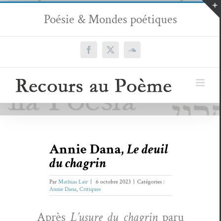
Passer
Poésie & Mondes poétiques
au
contenu
Facebook
X
SoundCloud
Annie Dana,
Le deuil
du chagrin
Par
Mathias Lair
|
6 octobre 2023
|
Catégories :
Annie Dana
,
Critiques
Après
L’usure du cha­grin
paru