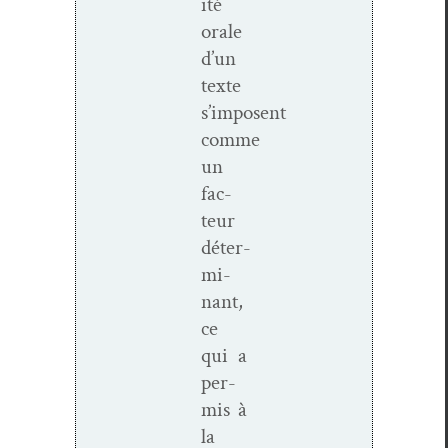
ité
orale
d’un
texte
s’imposent
comme
un
fac­
teur
déter­
mi­
nant,
ce
qui a
per­
mis à
la