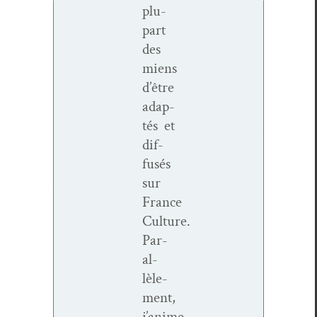
plu­
part
des
miens
d’être
adap­
tés et
dif­
fusés
sur
France
Culture.
Par­
al­
lèle­
ment,
j’anime