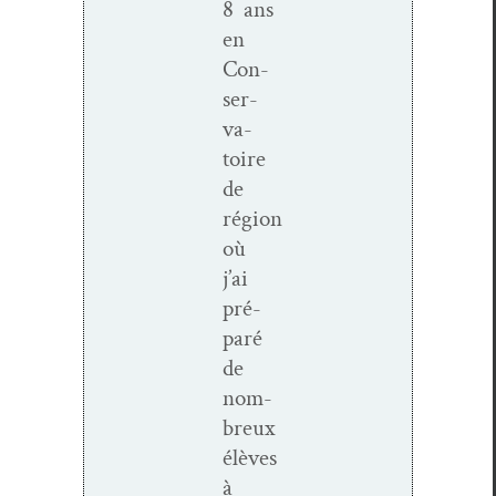
8 ans
en
Con­
ser­
va­
toire
de
région
où
j’ai
pré­
paré
de
nom­
breux
élèves
à