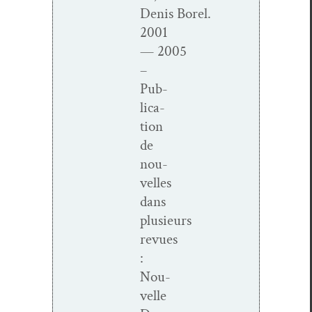
Denis Borel.
2001
— 2005
–
Pub­
li­ca­
tion
de
nou­
velles
dans
plusieurs
revues
:
Nou­
velle