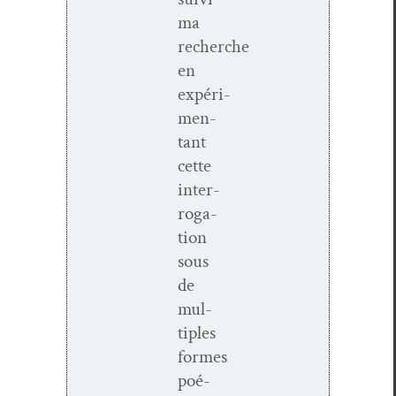
ma
recherche
en
expéri­
men­
tant
cette
inter­
ro­ga­
tion
sous
de
mul­
ti­ples
formes
poé­