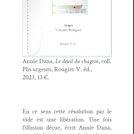
Annie Dana,
Le deuil du cha­grin
, coll.
Plis urgents, Rougi­er V. éd.,
2023, 13 €.
En ce sens cette réso­lu­tion par le
vide est une libéra­tion. Une fois
l’illusion déçue, écrit Annie Dana,