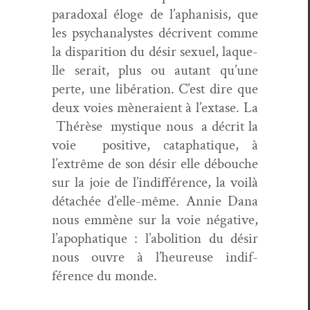
para­dox­al éloge de l’aphanisis, que
les psy­ch­an­a­lystes décrivent comme
la dis­pari­tion du désir sex­uel, laque­
lle serait, plus ou autant qu’une
perte, une libéra­tion. C’est dire que
deux voies mèn­eraient à l’extase. La
Thérèse mys­tique nous a décrit la
voie pos­i­tive, cat­apha­tique, à
l’extrême de son désir elle débouche
sur la joie de l’indifférence, la voilà
détachée d’elle-même. Annie Dana
nous emmène sur la voie néga­tive,
l’apophatique : l’abolition du désir
nous ouvre à l’heureuse indif­
férence du monde.