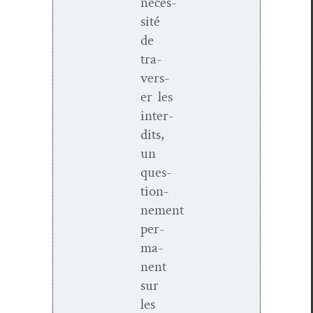
néces­
sité
de
tra­
vers­
er les
inter­
dits,
un
ques­
tion­
nement
per­
ma­
nent
sur
les