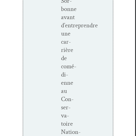
Sor­
bonne
avant
d’entreprendre
une
car­
rière
de
comé­
di­
enne
au
Con­
ser­
va­
toire
Nation­