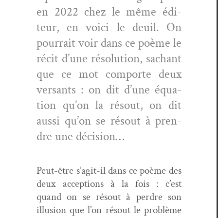
en 2022 chez le même édi­
teur, en voici le deuil. On
pour­rait voir dans ce poème le
réc­it d’une réso­lu­tion, sachant
que ce mot com­porte deux
ver­sants : on dit d’une équa­
tion qu’on la résout, on dit
aus­si qu’on se résout à pren­
dre une décision…
Peut-être s’agit-il dans ce poème des
deux accep­tions à la fois : c’est
quand on se résout à per­dre son
illu­sion que l’on résout le prob­lème