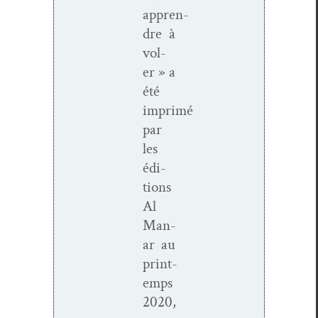
appren­
dre à
vol­
er » a
été
imprimé
par
les
édi­
tions
Al
Man­
ar au
print­
emps
2020,