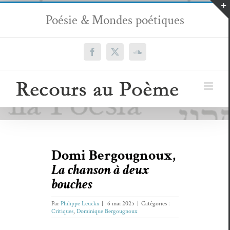
Passer
Poésie & Mondes poétiques
au
contenu
Facebook
X
SoundCloud
Domi Bergougnoux,
La chanson à deux
bouches
Par
Philippe Leuckx
|
6 mai 2025
|
Catégories :
Critiques
,
Dominique Bergougnoux