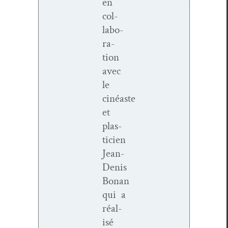
en
col­
lab­o­
ra­
tion
avec
le
cinéaste
et
plas­
ti­cien
Jean-
Denis
Bonan
qui a
réal­
isé