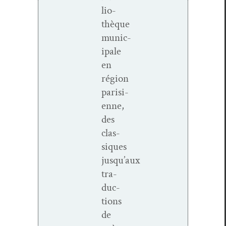
lio­
thèque
munic­
i­pale
en
région
parisi­
enne,
des
clas­
siques
jusqu’aux
tra­
duc­
tions
de