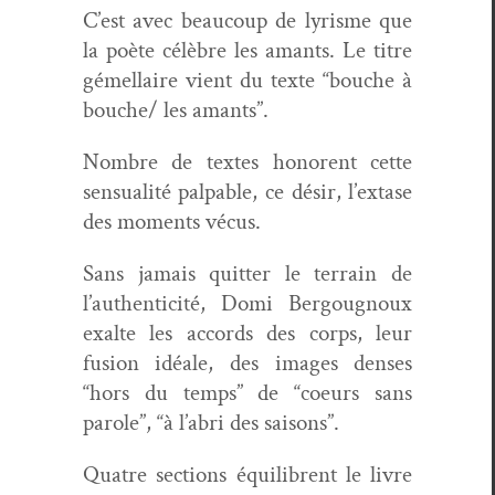
C’est avec beau­coup de lyrisme que
la poète célèbre les amants. Le titre
gémel­laire vient du texte “bouche à
bouche/ les amants”.
Nom­bre de textes hon­orent cette
sen­su­al­ité pal­pa­ble, ce désir, l’ex­tase
des moments vécus.
Sans jamais quit­ter le ter­rain de
l’au­then­tic­ité, Domi Bergoug­noux
exalte les accords des corps, leur
fusion idéale, des images dens­es
“hors du temps” de “coeurs sans
parole”, “à l’abri des saisons”.
Qua­tre sec­tions équili­brent le livre