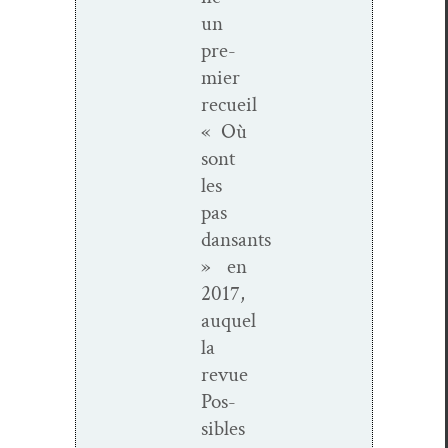
un
pre­
mier
recueil
« Où
sont
les
pas
dansants
» en
2017,
auquel
la
revue
Pos­
si­bles