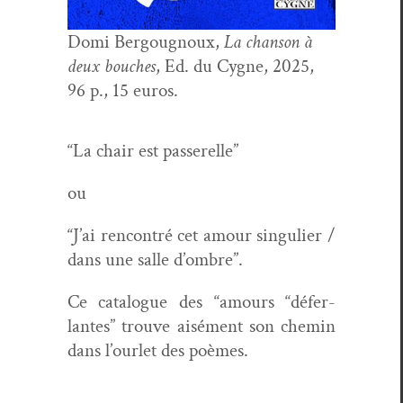
Domi Bergoug­noux,
La chan­son à
deux bouch­es
, Ed. du Cygne, 2025,
96 p., 15 euros.
“La chair est passerelle”
ou
“J’ai ren­con­tré cet amour sin­guli­er /
dans une salle d’ombre”.
Ce cat­a­logue des “amours “défer­
lantes” trou­ve aisé­ment son chemin
dans l’ourlet des poèmes.