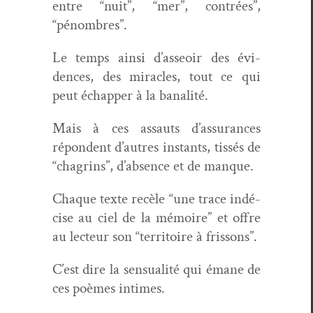
entre “nuit”, “mer”, con­trées”,
“pénom­bres”.
Le temps ain­si d’asseoir des évi­
dences, des mir­a­cles, tout ce qui
peut échap­per à la banalité.
Mais à ces assauts d’as­sur­ances
répon­dent d’autres instants, tis­sés de
“cha­grins”, d’ab­sence et de manque.
Chaque texte recèle “une trace indé­
cise au ciel de la mémoire” et offre
au lecteur son “ter­ri­toire à frissons”.
C’est dire la sen­su­al­ité qui émane de
ces poèmes intimes.