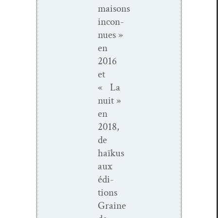
maisons
incon­
nues »
en
2016
et
« La
nuit »
en
2018,
de
haïkus
aux
édi­
tions
Graine