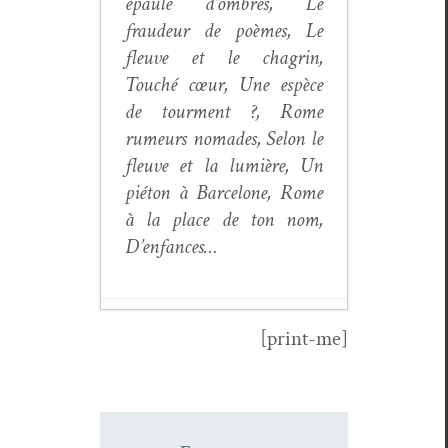
épaule d’om­bres, Le
fraudeur de poèmes, Le
fleuve et le cha­grin,
Touché cœur, Une espèce
de tour­ment ?, Rome
rumeurs nomades, Selon le
fleuve et la lumière, Un
pié­ton à Barcelone, Rome
à la place de ton nom,
D’enfances…
[print-me]
Luminitza C.
Tgirlas,
L’évidence de la
paix nous enfante