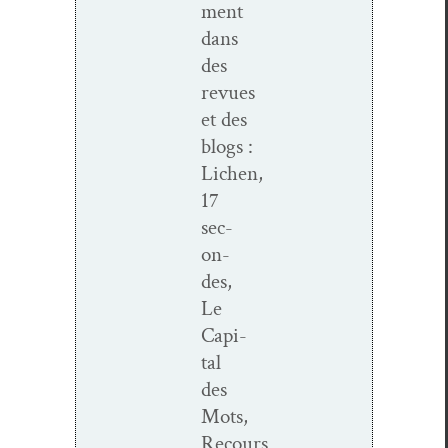
ment
dans
des
revues
et des
blogs :
Lichen,
17
sec­
on­
des,
Le
Cap­i­
tal
des
Mots,
Recours