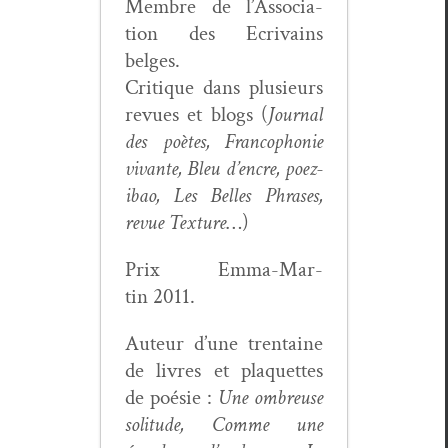
Mem­bre de l’As­so­ci­a­
tion des Ecrivains
belges.
Cri­tique dans plusieurs
revues et blogs (
Jour­nal
des poètes, Fran­coph­o­nie
vivante, Bleu d’en­cre, poez­
ibao, Les Belles Phras­es,
revue Tex­ture
…)
Prix Emma-Mar­
tin 2011.
Auteur d’une trentaine
de livres et pla­que­ttes
de poésie :
Une ombreuse
soli­tude, Comme une