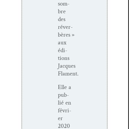
som­
bre
des
réver­
bères »
aux
édi­
tions
Jacques
Flament.
Elle a
pub­
lié en
févri­
er
2020