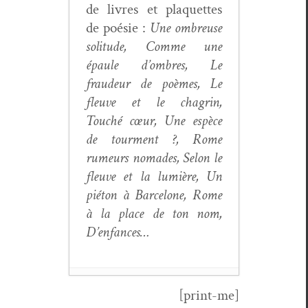
de livres et pla­que­ttes
de poésie :
Une ombreuse
soli­tude, Comme une
épaule d’om­bres, Le
fraudeur de poèmes, Le
fleuve et le cha­grin,
Touché cœur, Une espèce
de tour­ment ?, Rome
rumeurs nomades, Selon le
fleuve et la lumière, Un
pié­ton à Barcelone, Rome
à la place de ton nom,
D’enfances…
[print-me]
Luminitza C.