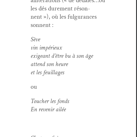
allitéra­tions (« de dédales…où
les dés dure­ment réson­
nent »), où les ful­gu­rances
sonnent :
Sève
vin impérieux
exigeant d’être bu à son âge
attend son heure
et les feuillages
ou
Touch­er les fonds
En revenir ailée