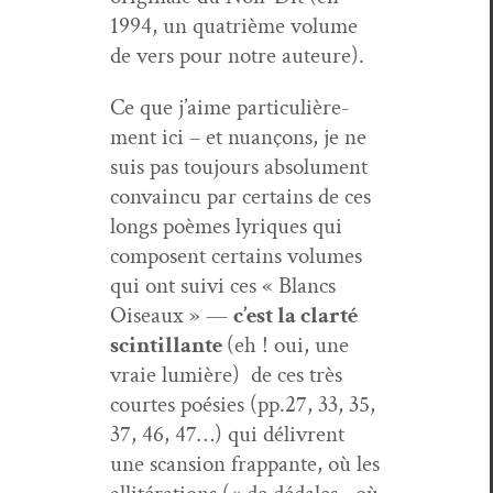
1994, un qua­trième vol­ume
de vers pour notre auteure).
Ce que j’aime par­ti­c­ulière­
ment ici – et nuançons, je ne
suis pas tou­jours absol­u­ment
con­va­in­cu par cer­tains de ces
longs poèmes lyriques qui
com­posent cer­tains vol­umes
qui ont suivi ces « Blancs
Oiseaux » —
c’est la clarté
scin­til­lante
(eh ! oui, une
vraie lumière) de ces très
cour­tes poésies (pp.27, 33, 35,
37, 46, 47…) qui délivrent
une scan­sion frap­pante, où les