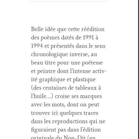
Belle idée que cette réédi­tion
des poèmes datés de 1991 à
1994 et présen­tés dans le sens
chronologique inverse, au
beau titre pour une poétesse
et pein­tre dont l’intense activ­
ité graphique et plas­tique
(des cen­taines de tableaux à
l’huile…) croise ses mar­ques
avec les mots, dont on peut
trou­ver ici quelques traces
dans les repro­duc­tions qui ne
fig­u­raient pas dans l’édition
orig­i­nale du Non-Dit (en