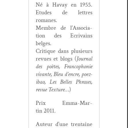
Né à Havay en 1955.
Etudes de let­tres
romanes.
Mem­bre de l’As­so­ci­a­
tion des Ecrivains
belges.
Cri­tique dans plusieurs
revues et blogs (
Jour­nal
des poètes, Fran­coph­o­nie
vivante, Bleu d’en­cre, poez­
ibao, Les Belles Phras­es,
revue Tex­ture
…)
Prix Emma-Mar­
tin 2011.
Auteur d’une trentaine