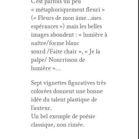
C’est par­fois un peu
« métaphorique­ment fleuri »
(« Fleurs de mon âme…mes
espérances ») mais les belles
images abon­dent : « lumière à
naître/forme blanc
sourd /Faite chair », « Je la
palpe/ Nour­ris­son de
lumière »…
Sept vignettes fig­u­ra­tives très
col­orées don­nent une bonne
idée du tal­ent plas­tique de
l’auteur.
Un bel exem­ple de poésie
clas­sique, non rimée.