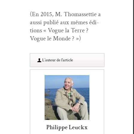
(En 2015, M. Thomas­set­tie a
aus­si pub­lié aux mêmes édi­
tions « Vogue la Terre ?
Vogue le Monde ? »)
L’au­teur de l’article
Philippe Leuckx