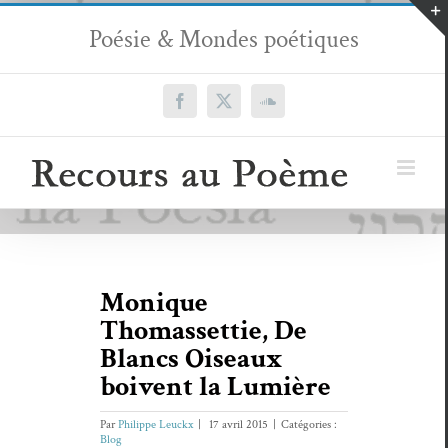
Passer
Poésie & Mondes poétiques
au
contenu
Facebook
X
SoundCloud
Monique
Thomassettie, De
Blancs Oiseaux
boivent la Lumière
Par
Philippe Leuckx
|
17 avril 2015
|
Catégories :
Blog