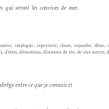
s qui seront les con­vives de mes
mère, cat­a­logue, réper­to­rie, classe, enjambe, dilue, 
s, d’états, d’émotions, d’instants de vie, de vies autres, d
brège entre ce que je con­nais et