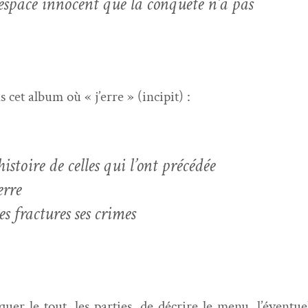
espace inno­cent que la con­quête n’a pas
 cet album où « j’erre » (incip­it) :
histoire de celles qui l’ont précédée
erre
ses frac­tures ses crimes
quer le tout, les par­ties, de décrire le menu, l’évent