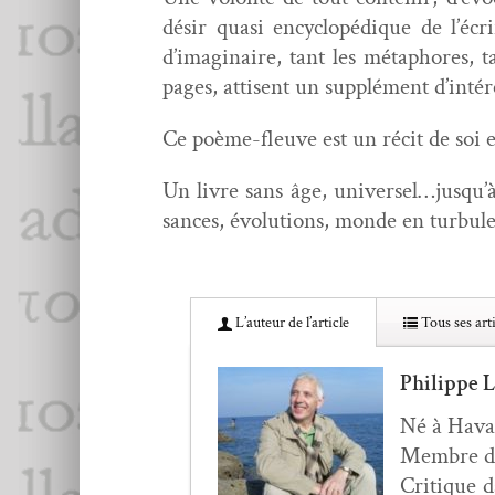
désir qua­si ency­clopédique de l’éc
d’imaginaire, tant les métaphores, t
pages, attisent un sup­plé­ment d’intér
Ce poème-fleuve est un réc­it de soi et
Un livre sans âge, universel…jusqu’à 
sances, évo­lu­tions, monde en tur­bu­l
L’au­teur de l’article
Tous ses arti
Philippe 
Né à Havay
Mem­bre de 
Cri­tique 