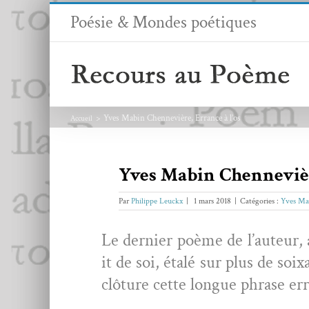
Passer
Poésie & Mondes poétiques
au
contenu
Yves Mabin Chennevière, Errance à l’os
Accueil
Yves Mabin Chenneviè
Par
Philippe Leuckx
|
1 mars 2018
|
Catégories :
Yves Ma
Le dernier poème de l’auteur, 
it de soi, étalé sur plus de soix
clô­ture cette longue phrase er