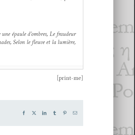
une épaule d’om­bres, Le fraudeur
des, Selon le fleuve et la lumière,
[print-me]
Facebook
X
LinkedIn
Tumblr
Pinterest
Email