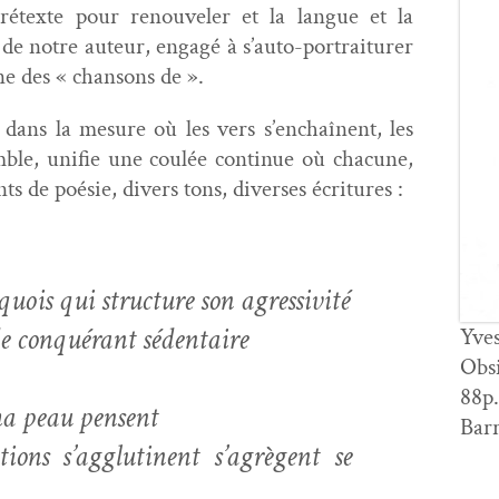
é­texte pour renou­vel­er et la langue et la
 de notre auteur, engagé à s’auto-portraiturer
ne des « chan­sons de ».
 dans la mesure où les vers s’enchaînent, les
­ble, uni­fie une coulée con­tin­ue où cha­cune,
ts de poésie, divers tons, divers­es écritures :
­quois qui struc­ture son agressivité
de con­quérant sédentaire
Yve
Obsi
88p.
ma peau pensent
Barr
tions s’agglutinent s’agrègent se