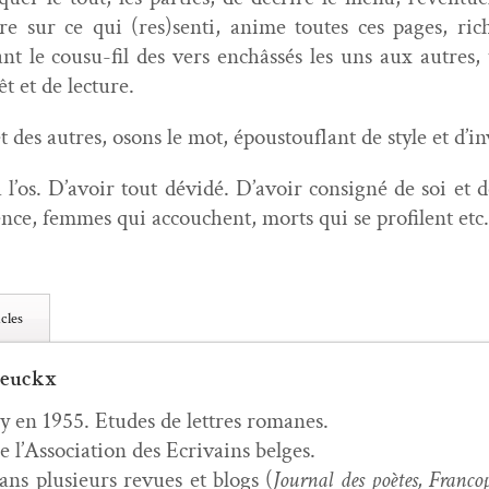
rire sur ce qui (res)senti, ani­me toutes ces pages, ri
ant le cousu-fil des vers enchâssés les uns aux autres, 
êt et de lecture.
 des autres, osons le mot, épous­tou­flant de style et d’in
l’os. D’avoir tout dévidé. D’avoir con­signé de soi et de
ence, femmes qui accouchent, morts qui se pro­fi­lent etc.
cles
Leuckx
 en 1955. Etudes de let­tres romanes.
l’As­so­ci­a­tion des Ecrivains belges.
dans plusieurs revues et blogs (
Jour­nal des poètes, Fran­cop