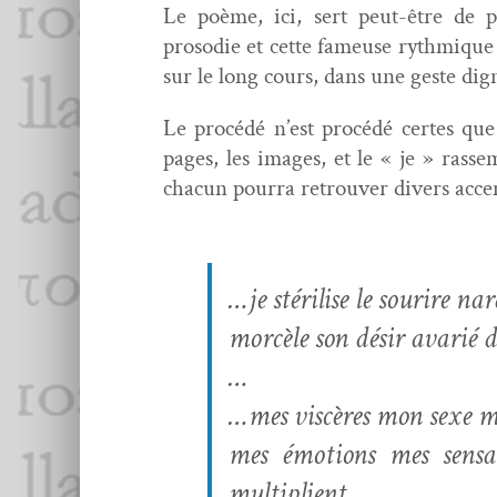
Le poème, ici, sert peut-être de pr
prosodie et cette fameuse ryth­mique
sur le long cours, dans une geste dig
Le procédé n’est procédé certes que
pages, les images, et le « je » rassem
cha­cun pour­ra retrou­ver divers accen
…je stérilise le sourire nar
mor­cèle son désir avar­ié 
…
…
mes vis­cères mon sexe 
mes émo­tions mes sen­sa­
multiplient