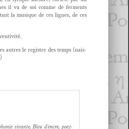
ch­es il va de soi comme de fer­ments
tant la musique de ces lignes, de ces
ventivité.
s autres le reg­istre des temps (nais­
)
h­o­nie vivante, Bleu d’en­cre, poez­