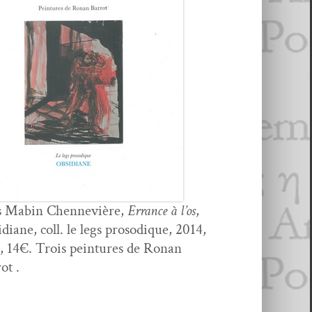
s Mabin Chen­nevière,
Errance à l’os
,
d­i­ane, coll. le legs prosodique, 2014,
, 14€. Trois pein­tures de Ronan
ot .