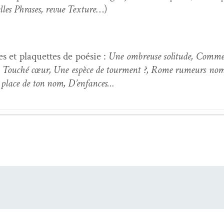
lles Phras­es, revue Tex­ture
…)
 et pla­que­ttes de poésie :
Une ombreuse soli­tude, Comme 
n, Touché cœur, Une espèce de tour­ment ?, Rome rumeurs noma
a place de ton nom, D’enfances…
,
L’évidence de la paix nous enfante
- 21 juin 2026
ix enrobées de silence
- 6 mars 2026
ier­ry,
nous l’éternité
- 24 jan­vi­er 2026
 infinie
précédé de
Peu­ples
- 21 sep­tem­bre 2025
n­ne dis-tu
- 29 juin 2025
La chan­son à deux bouch­es
- 6 mai 2025
nant
- 22 avril 2025