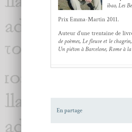
ibao, Les Be
Prix Emma-Mar­tin 2011.
Auteur d’une trentaine de livres
de poèmes, Le fleuve et le cha­gri
Un pié­ton à Barcelone, Rome à l
Luminitza C. Tgirlas
Amedeo Anel­li,
Des vo
Christophe Pineau-Th
Yves Col­ley,
Sig­na­ture
En partage
Marc Dugardin,
Per­so
Domi Bergoug­noux,
Pierre Maubé,
Soir ve