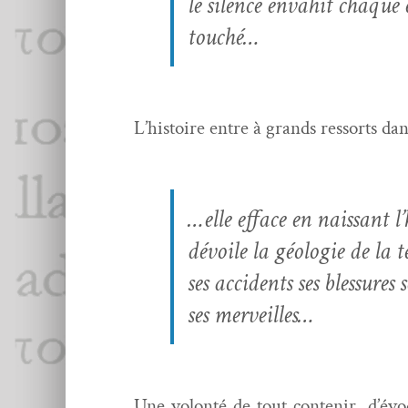
le silence envahit chaque 
touché…
L’histoire entre à grands ressorts dans
…elle efface en nais­sant l’
dévoile la géolo­gie de la t
ses acci­dents ses blessures 
ses merveilles…
Une volon­té de tout con­tenir, d’évo