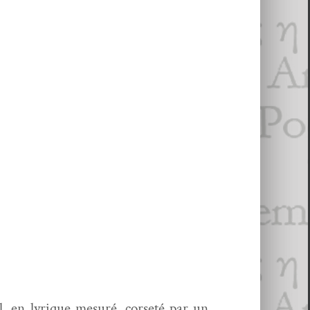
uel, en lyrique mesuré, corseté par un