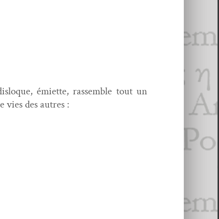
dis­loque, émi­ette, rassem­ble tout un
e vies des autres :