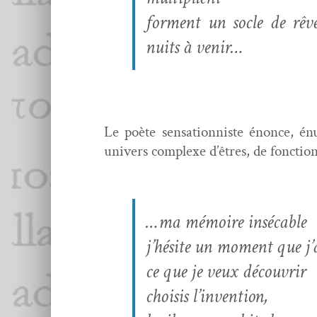
for­ment un socle de rêve
nuits à venir…
Le poète sen­sa­tion­niste énonce, énu
univers com­plexe d’êtres, de fonc­tion
…ma mémoire insécable
j’hésite un moment que j’a
ce que je veux découvrir
choi­sis l’invention,