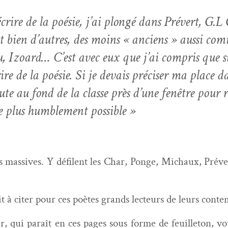
crire de la poésie, j’ai plongé dans Prévert, G.
et bien d’autres, des moins « anciens » aus­si c
ou, Izoard…
C’est avec eux que j’ai com­pris que s
rire de la poésie.
Si je devais pré­cis­er ma place d
te au fond de la classe près d’une fenêtre pour re
 le plus hum­ble­ment possible »
ois mas­sives. Y défi­lent les Char, Ponge, Michaux, Préve
it à citer pour ces poètes grands lecteurs de leurs cont
, qui paraît en ces pages sous forme de feuil­leton, vo