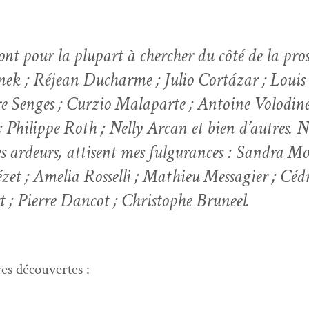
ont pour la plu­part à chercher du côté de la pros
elinek ; Réjean Ducharme ; Julio Cortázar ; Loui
rre Sen­ges ; Curzio Mala­parte ; Antoine Volo­din
Philippe Roth ; Nel­ly Arcan et bien d’autres. 
s ardeurs, attisent mes ful­gu­rances : San­dra Mo
et ; Amelia Rossel­li ; Math­ieu Mes­sagi­er ; C
t ; Pierre Dan­cot ; Christophe Bruneel.
res découvertes :