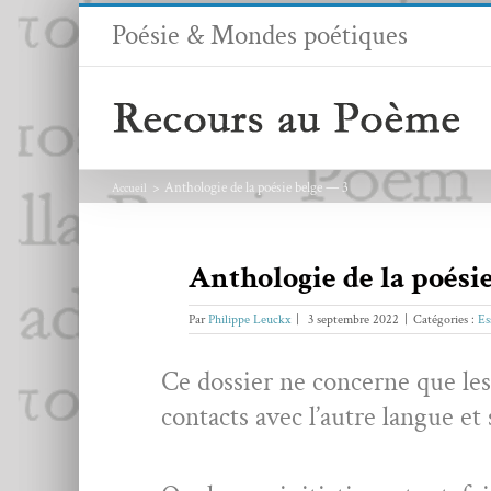
Passer
Poésie & Mondes poétiques
au
contenu
Anthologie de la poésie belge — 3
Accueil
Anthologie de la poési
Par
Philippe Leuckx
|
3 septembre 2022
|
Catégories :
Es
Ce dossier ne con­cerne que les 
con­tacts avec l’autre langue et