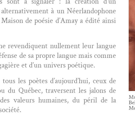
ois sont à sig­naler : la créa­tion d’un
r­na­tive­ment à un Néer­lan­do­phone
a Mai­son de poésie d’A­may a édité ain­si
 ne revendiquent nulle­ment leur langue
 défense de sa pro­pre langue mais comme
n­gag­ière et d’un univers poétique.
tous les poètes d’au­jour­d’hui, ceux de
ou du Québec, tra­versent les jalons de
Mu
ux, des valeurs humaines, du péril de la
Be
Mo
société.