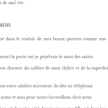
ou de ma) vie.
YMENS
is­sé dans le couloir de mes beaux-par­ents comme une
uvert la porte oui je péné­trais le saint des saints
pour dis­cuter du cal­i­bre de mon chi­bre et de la super­fi­
tion entre adultes m’avaient-ils dits au téléphone
s arme et sans peur nous t’accueillons chez nous