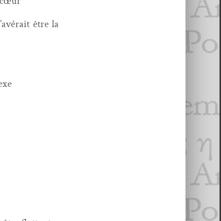
n cœur
avérait être la
exe