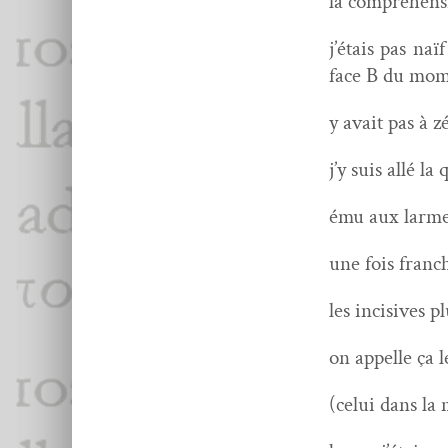
la com­préhen­s
j’étais pas na
face B du mo
y avait pas à z
j’y suis allé 
ému aux larmes
une fois franc
les inci­sives 
on appelle ça 
(celui dans la 