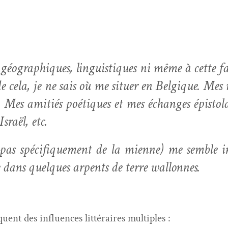
 géo­graphiques, lin­guis­tiques ni même à cette f
de cela, je ne sais où me situer en Bel­gique. Mes
. Mes ami­tiés poé­tiques et mes échanges épis­to­
sraël, etc.
e pas spé­ci­fique­ment de la mienne) me sem­bl
e dans quelques arpents de terre wallonnes.
nt des influ­ences lit­téraires multiples :