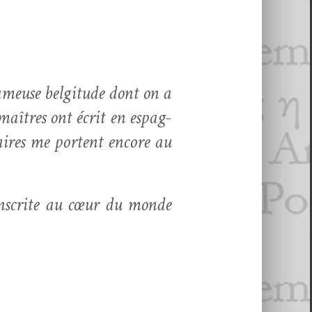
ameuse bel­gi­tude dont on a
 maîtres ont écrit en espag­
laires me por­tent encore au
e inscrite au cœur du monde