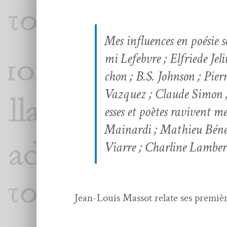
Mes influ­ences en poésie s
mi Lefeb­vre ; Elfriede J
chon ; B.S. John­son ; Pie
Vazquez ; Claude Simon ; 
esses et poètes ravivent me
Mainar­di ; Math­ieu Bénéz
Viarre ; Char­line Lam­ber
Jean-Louis Mas­sot relate ses pre­miè