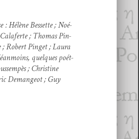
e : Hélène Bes­sette ; Noé­
s Calaferte ; Thomas Pin­
e ; Robert Pinget ; Lau­ra
Néan­moins, quelques poét­
ussem­pès ; Chris­tine
édric Deman­geot ; Guy