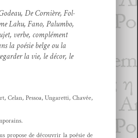
L Godeau, De Cornière, Fol­
omme Lahu, Fano, Palum­bo,
ujet, verbe, com­plé­ment
ans la poésie belge ou la
garder la vie, le décor, le
rt, Celan, Pes­soa, Ungaret­ti, Chavée,
emporains.
us pro­pose de décou­vrir la poésie de