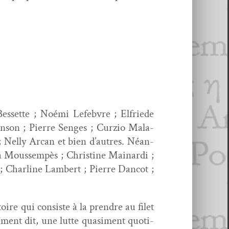
s­sette ; Noé­mi Lefeb­vre ; Elfriede
n­son ; Pierre Sen­ges ; Curzio Mala­
 Nel­ly Arcan et bien d’autres. Néan­
a Moussem­pès ; Chris­tine Mainar­di ;
 Char­line Lam­bert ; Pierre Dan­cot ;
oire qui con­siste à la pren­dre au filet
ment dit, une lutte qua­si­ment quo­ti­