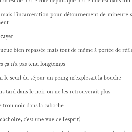
ion est de notre côté depuis que notre fille est dans to
ïf mais l’incarcération pour détourne­ment de mineure s’
ment
ézayer
la queue bien repassée mais tout de même à portée de réfl
 ça n’a pas tenu longtemps
hi le seuil du séjour un poing m’explosait la bouche
plus tard dans le noir on ne les retrou­verait plus
le trou noir dans la caboche
mâchoire, c’est une vue de l’esprit)