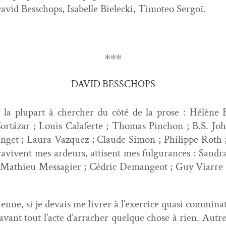
id Bess­chops, Isabelle Bielec­ki, Tim­o­teo Sergoï.
∗∗∗
DAVID BESSCHOPS
la plu­part à chercher du côté de la prose : Hélène Be
rtázar ; Louis Calaferte ; Thomas Pin­chon ; B.S. Joh
inget ; Lau­ra Vazquez ; Claude Simon ; Philippe Roth ;
ravivent mes ardeurs, attisent mes ful­gu­rances : San­dr
 Math­ieu Mes­sagi­er ; Cédric Deman­geot ; Guy Viarre ;
enne, si je devais me livr­er à l’exercice qua­si com­mi­na­t
t avant tout l’acte d’arracher quelque chose à rien. Autre