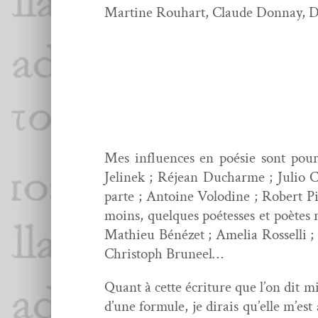
Mar­tine Rouhart, Claude Don­nay, Dav
Mes influ­ences en poésie sont pour 
Jelinek ; Réjean Ducharme ; Julio Co
parte ; Antoine Volo­dine ; Robert P
moins, quelques poét­esses et poètes 
Math­ieu Bénézet ; Amelia Rossel­li ;
Christoph Bruneel…
Quant à cette écri­t­ure que l’on dit mi
d’une for­mule, je dirais qu’elle m’es