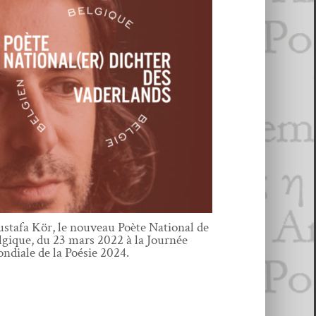
stafa Kör, le nou­veau Poète Nation­al de
l­gique, du 23 mars 2022 à la Journée
n­di­ale de la Poésie 2024.