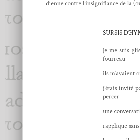
di­enne con­tre l’insignifiance de la (
SURSIS D’H
je me suis gl
fourreau
ils m’avaient o
j’étais invité 
percer
une con­ver­sa­
rap­plique san