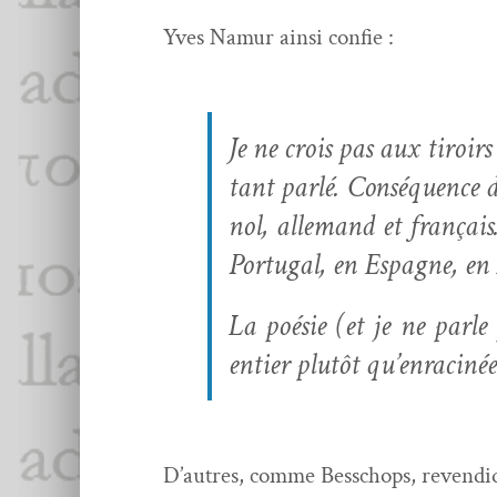
Yves Namur ain­si confie :
Je ne crois pas aux tiroirs
tant par­lé. Con­séquence 
nol, alle­mand et français
Por­tu­gal, en Espagne, en I
La poésie (et je ne par­l
entier plutôt qu’enraciné
D’autres, comme Bess­chops, revendique