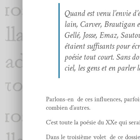
Quand est venu l’envie d’é
lain, Carv­er, Brauti­gan 
Gel­lé, Josse, Emaz, Saut
étaient suff­isants pour éc
poésie tout court. Sans dou
ciel, les gens et en par­ler
Par­lons-en
de ces influ­ences, par­f
com­bi­en d’autres.
C’est toute la poésie du XXe qui sera
Dans le troisième volet de ce dossier