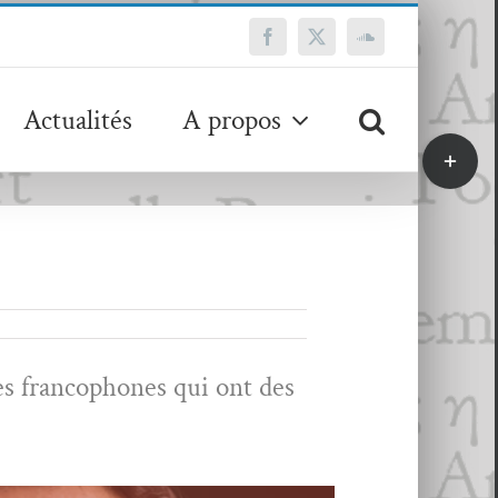
Facebook
X
SoundCloud
Actualités
A propos
Bascule
de
la
zone
de
la
barre
coulissa
s fran­coph­o­nes qui ont des