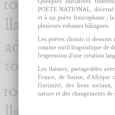
Quelques ini­tia­tives toute­f
POETE NATIONAL, décerné alte
et à un poète fran­coph­o­ne ; l
plusieurs vol­umes bilingues.
Les poètes choi­sis ci-dessous
comme out­il lin­guis­tique de
l’ex­pres­sion d’une créa­tion la
Les thèmes, partage­ables avec 
France, de Suisse, d’Afrique 
l’in­tim­ité, des liens soci­a
nature et des change­ments de 