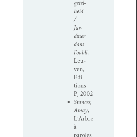
getel­
heid
/
Jar­
diner
dans
l’oubli
,
Leu­
ven,
Edi­
tions
P, 2002
Stances,
Amay
,
L’Arbre
à
paroles