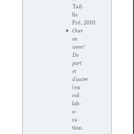
Tail­
lis
Pré, 2010
Over
en
weer/
De
part
et
d’autr
e
(en
col­
lab­
o­
ra­
tion