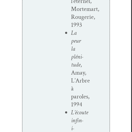
l’éternel,
Mortemart,
Rougerie,
1993
La
peur
la
pléni­
tude
,
Amay,
L’Arbre
à
paroles,
1994
L’écoute
infin­
i­