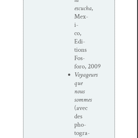
escucha
,
Mex­
i­
co,
Edi­
tions
Fos­
foro, 2009
Voyageurs
que
nous
sommes
(avec
des
pho­
togra­