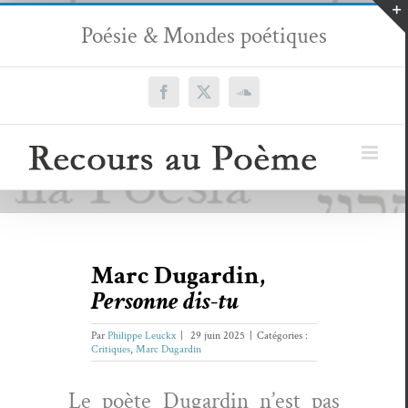
Passer
Poésie & Mondes poétiques
au
contenu
Facebook
X
SoundCloud
Marc Dugardin,
Personne dis-tu
Par
Philippe Leuckx
|
29 juin 2025
|
Catégories :
Critiques
,
Marc Dugardin
Le poète Dugardin n’est pas