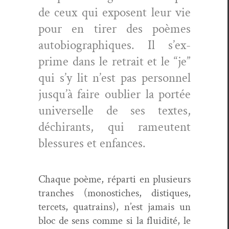
de ceux qui exposent leur vie
pour en tir­er des poèmes
auto­bi­ographiques. Il s’ex­
prime dans le retrait et le “je”
qui s’y lit n’est pas per­son­nel
jusqu’à faire oubli­er la portée
uni­verselle de ses textes,
déchi­rants, qui rameu­tent
blessures et enfances.
Chaque poème, répar­ti en plusieurs
tranch­es (mono­stich­es, dis­tiques,
ter­cets, qua­trains), n’est jamais un
bloc de sens comme si la flu­id­ité, le