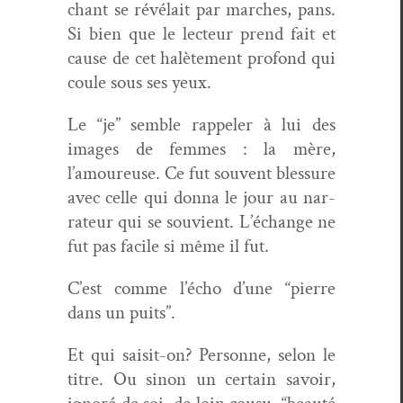
chant se révélait par march­es, pans.
Si bien que le lecteur prend fait et
cause de cet halète­ment pro­fond qui
coule sous ses yeux.
Le “je” sem­ble rap­pel­er à lui des
images de femmes : la mère,
l’amoureuse. Ce fut sou­vent blessure
avec celle qui don­na le jour au nar­
ra­teur qui se sou­vient. L’échange ne
fut pas facile si même il fut.
C’est comme l’é­cho d’une “pierre
dans un puits”.
Et qui saisit-on? Per­son­ne, selon le
titre. Ou sinon un cer­tain savoir,