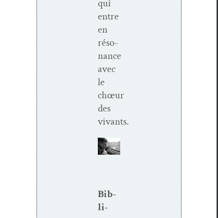
qui
entre
en
réso­
nance
avec
le
chœur
des
vivants.
Bib­
li­