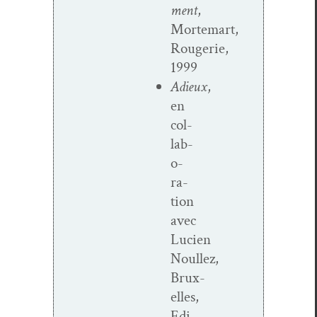
ment
,
Mortemart,
Rougerie,
1999
Adieux
,
en
col­
lab­
o­
ra­
tion
avec
Lucien
Noullez,
Brux­
elles,
Edi­