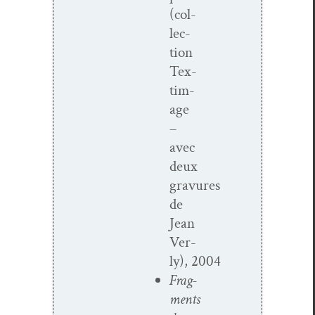
(col­
lec­
tion
Tex­
tim­
age
–
avec
deux
gravures
de
Jean
Ver­
ly), 2004
Frag­
ments