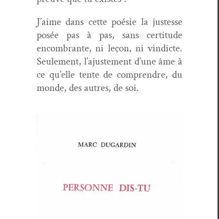
J’aime dans cette poésie la justesse
posée pas à pas, sans cer­ti­tude
encom­brante, ni leçon, ni vin­dicte.
Seule­ment, l’a­juste­ment d’une âme à
ce qu’elle tente de com­pren­dre, du
monde, des autres, de soi.