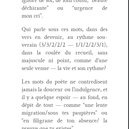
ignoré de soi, de loin cousu, “beauté
déchi­rante” ou “urgence de
mon cri”.
Qui par­le sous ces mots, dans des
vers en devenir, au rythme sou­
verain (3/3/2/2/2 — 1/1/2/2/3/1),
dans la coulée du recueil, sans
majus­cule ni point, comme d’une
seule venue — la vie et son rythme?
Les mots du poète ne con­tre­dis­ent
jamais la douceur ou l’in­dul­gence, et
il y a quelque espoir — au fond, en
dépit de tout — comme “une lente
migration/sous tes paupières” ou
“en fil­igrane de ton absence/ la
preuve que tu existes”.