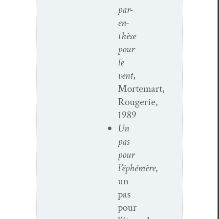
par­
en­
thèse
pour
le
vent
,
Mortemart,
Rougerie,
1989
Un
pas
pour
l’éphémère
,
un
pas
pour