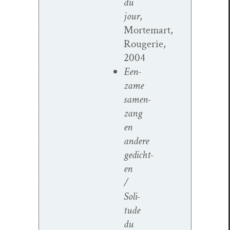
du
jour
,
Mortemart,
Rougerie,
2004
Een­
zame
samen­
zang
en
andere
gedicht­
en
/
Soli­
tude
du