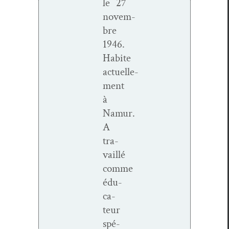
le 27
novem­
bre
1946.
Habite
actuelle­
ment
à
Namur.
A
tra­
vail­lé
comme
édu­
ca­
teur
spé­