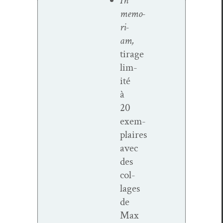
In
memo­
ri­
am,
tirage
lim­
ité
à
20
exem­
plaires
avec
des
col­
lages
de
Max