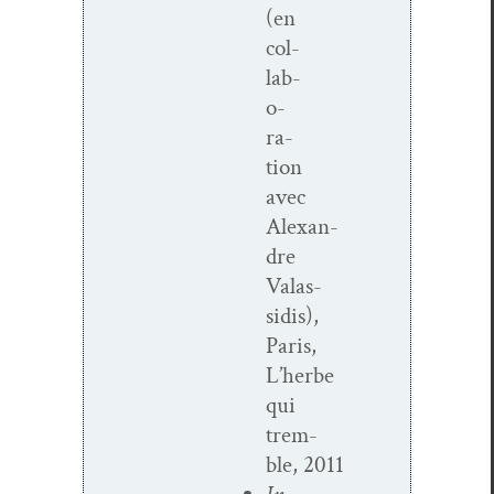
(en
col­
lab­
o­
ra­
tion
avec
Alexan­
dre
Valas­
sidis),
Paris,
L’herbe
qui
trem­
ble, 2011