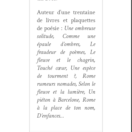
Auteur d’une trentaine
de livres et pla­que­ttes
de poésie :
Une ombreuse
soli­tude, Comme une
épaule d’om­bres, Le
fraudeur de poèmes, Le
fleuve et le cha­grin,
Touché cœur, Une espèce
de tour­ment ?, Rome
rumeurs nomades, Selon le
fleuve et la lumière, Un
pié­ton à Barcelone, Rome
à la place de ton nom,
D’enfances…