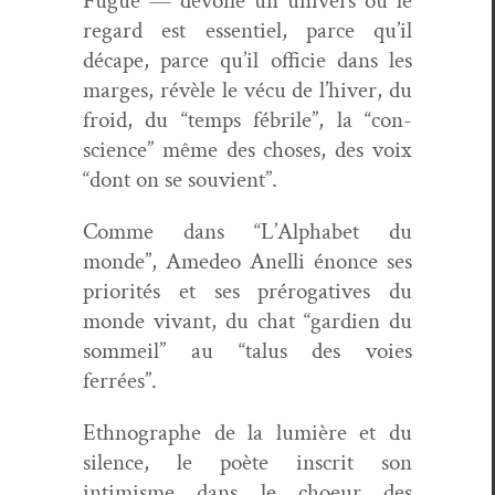
Fugue — dévoile un univers où le
regard est essen­tiel, parce qu’il
décape, parce qu’il offi­cie dans les
marges, révèle le vécu de l’hiv­er, du
froid, du “temps fébrile”, la “con­
science” même des choses, des voix
“dont on se souvient”.
Comme dans “L’Al­pha­bet du
monde”, Amedeo Anel­li énonce ses
pri­or­ités et ses prérog­a­tives du
monde vivant, du chat “gar­di­en du
som­meil” au “talus des voies
ferrées”.
Ethno­graphe de la lumière et du
silence, le poète inscrit son
intimisme dans le choeur des