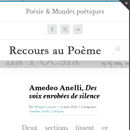
Passer
Poésie & Mondes poétiques
au
contenu
Facebook
X
SoundCloud
Amedeo Anelli,
Des
voix enrobées de silence
Par
Philippe Leuckx
|
6 mars 2026
|
Catégories :
Amedeo Anelli
,
Critiques
Deux sec­tions tis­sent ce