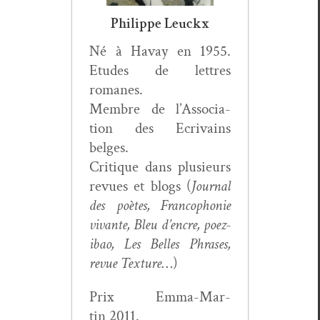
Philippe Leuckx
Né à Havay en 1955.
Etudes de let­tres
romanes.
Mem­bre de l’As­so­ci­a­
tion des Ecrivains
belges.
Cri­tique dans plusieurs
revues et blogs (
Jour­nal
des poètes, Fran­coph­o­nie
vivante, Bleu d’en­cre, poez­
ibao, Les Belles Phras­es,
revue Tex­ture
…)
Prix Emma-Mar­
tin 2011.