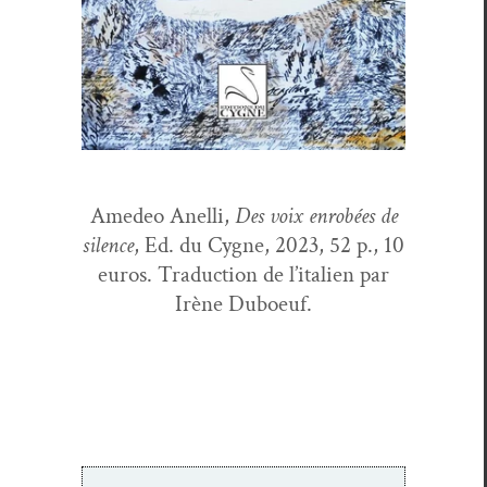
Amedeo Anel­li,
Des voix enrobées de
silence
, Ed. du Cygne, 2023, 52 p., 10
euros. Tra­duc­tion de l’i­tal­ien par
Irène Duboeuf.