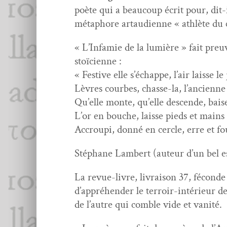
poète qui a beau­coup écrit pour, dit-i
métaphore artau­di­enne « ath­lète du 
« L’Infamie de la lumière » fait preuv
stoïcienne :
« Fes­tive elle s’échappe, l’air laisse le
Lèvres courbes, chas­se-la, l’ancienne
Qu’elle monte, qu’elle descende, bais
L’or en bouche, laisse pieds et mains
Accroupi, don­né en cer­cle, erre et f
Stéphane Lam­bert (auteur d’un bel es
La revue-livre, livrai­son 37, féconde
d’appréhender le ter­roir-intérieur de
de l’autre qui comble vide et vanité.