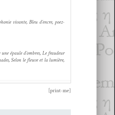
h­o­nie vivante, Bleu d’en­cre, poez­
une épaule d’om­bres, Le fraudeur
des, Selon le fleuve et la lumière,
[print-me]