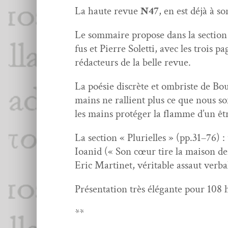
La haute revue
N47
, en est déjà à 
Le som­maire pro­pose dans la sec­tio
fus et Pierre Solet­ti, avec les trois
rédac­teurs de la belle revue.
La poésie dis­crète et ombriste de Bo
mains ne ral­lient plus ce que nous so
les mains pro­téger la flamme d’un être
La sec­tion « Plurielles » (pp.31–76) :
Ioanid (« Son cœur tire la mai­son der­
Eric Mar­tinet, véri­ta­ble assaut 
Présen­ta­tion très élé­gante pour 108 
**