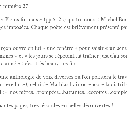
son numéro 27.
n « Pleins for­mats » (pp.5–25) qua­tre noms : Michel Bo
 pages imposées. Chaque poète est briève­ment présen­té p
urçon ouvre en lui « une fenêtre » pour saisir « un sens 
mmes » et « les jours se répètent…à traîn­er jusqu’au soi
 aimé » : c’est très beau, très fin.
 une antholo­gie de voix divers­es où l’on point­era le tra
rière lui »), celui de Math­ias Lair ou encore la dia­tribe
ver­bal : « nos mères…trompées…battantes…cocottes…co
hautes pages, très fécon­des en belles découvertes !