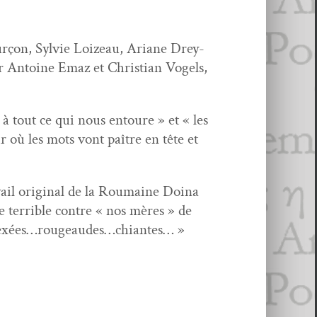
urçon, Sylvie Loizeau, Ari­ane Drey­
ar Antoine Emaz et Chris­t­ian Vogels,
à tout ce qui nous entoure » et « les
r où les mots vont paître en tête et
­vail orig­i­nal de la Roumaine Doina
 ter­ri­ble con­tre « nos mères » de
mplexées…rougeaudes…chiantes… »