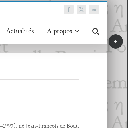
Facebook
X
SoundCloud
Actualités
A propos
Bascule
de
la
zone
de
la
barre
coulissa
5–1997), né Jean-François de Bodt,