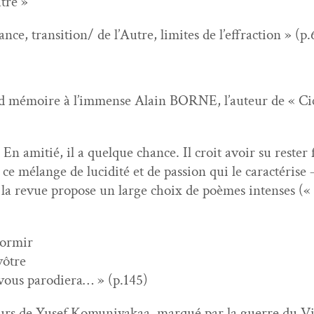
tre »
ance, transition/ de l’Autre, lim­ites de l’effraction » (p
 mémoire à l’immense Alain BORNE, l’auteur de « Cica­t
 En ami­tié, il a quelque chance. Il croit avoir su rester 
c ce mélange de lucid­ité et de pas­sion qui le car­ac­térise 
 la revue pro­pose un large choix de poèmes intens­es (« C
dormir
vôtre
ous par­o­diera… » (p.145)
urs de Yusef Komu­niyakaa, mar­qué par la guerre du V