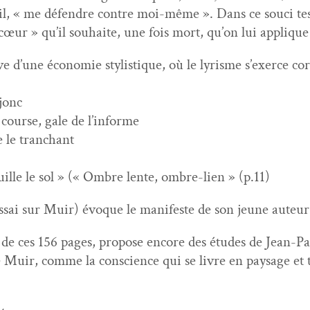
l, « me défendre con­tre moi-même ». Dans ce souci tes­ta­
cœur » qu’il souhaite, une fois mort, qu’on lui applique
e d’une économie styl­is­tique, où le lyrisme s’exerce c
 jonc
 course, gale de l’informe
e le tranchant
ouille le sol » (« Ombre lente, ombre-lien » (p.11)
sai sur Muir) évoque le man­i­feste de son jeune auteur 
 de ces 156 pages, pro­pose encore des études de Jean-Pat
 Muir, comme la con­science qui se livre en paysage et tis