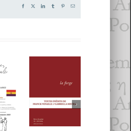
Facebook
X
LinkedIn
Tumblr
Pinterest
Email
MMES
Revue
La forge
AULES
REVUE LA
#6
. Voix
FORGE, # 5
alisme
an