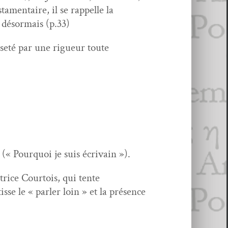
men­taire, il se rap­pelle la
 désor­mais (p.33)
orseté par une rigueur toute
(« Pourquoi je suis écrivain »).
rice Cour­tois, qui tente
se le « par­ler loin » et la présence