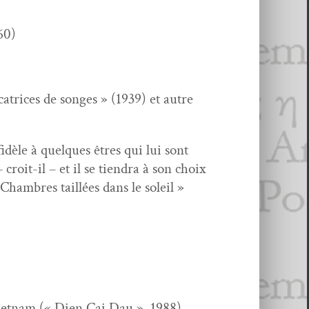
.60)
ri­ces de songes » (1939) et autre
fidèle à quelques êtres qui lui sont
– croit-il – et il se tien­dra à son choix
ham­bres tail­lées dans le soleil »
iet­nam (« Dien Cai Dau », 1988).