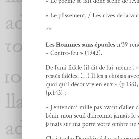
« Le poème se fait donc scène de l’Au
« Le plisse­ment, / Les rives de la vac
**
Les Hommes sans épaules
n°39 rend
« Con­tre-feu » (1942).
De l’ami fidèle (il dit de lui-même : «
restés fidèles. (…) Il les a choi­sis ave
quoi qu’il décou­vre en eux » (p.136),
(p.143) :
« J’entendrai mille pas avant d’aller 
bénir mon seuil d’inconnu jamais le 
jamais sur ma porte votre ombre ne v
Christophe Dauphin éclaire le par­co