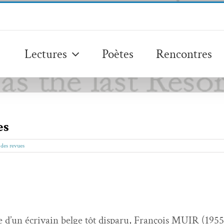
Lectures
Poètes
Rencontres
es
des revues
 d’un écrivain belge tôt dis­paru, François MUIR (195