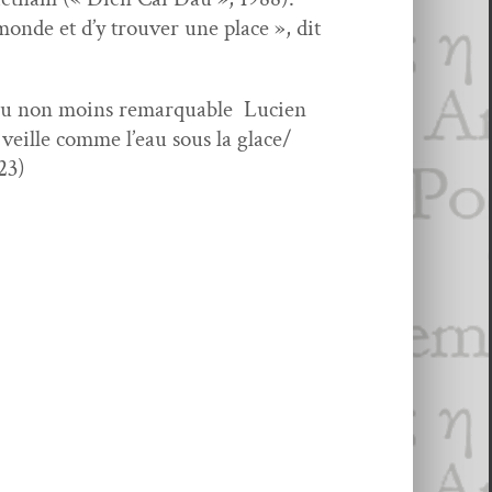
monde et d’y trou­ver une place », dit
, du non moins remar­quable Lucien
eille comme l’eau sous la glace/
23)