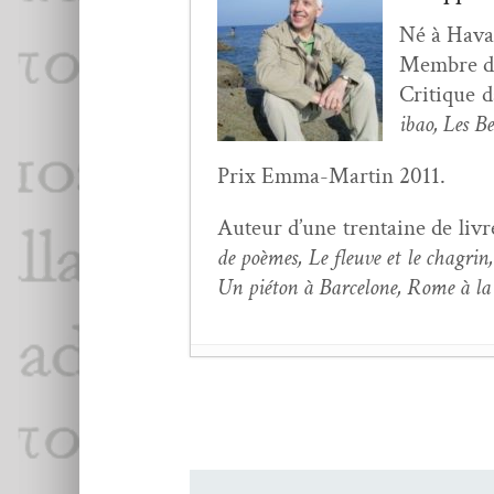
Né à Havay
Mem­bre de 
Cri­tique 
ibao, Les Be
Prix Emma-Mar­tin 2011.
Auteur d’une trentaine de livres
de poèmes, Le fleuve et le cha­gri
Un pié­ton à Barcelone, Rome à l
Luminitza C. Tgirlas
Amedeo Anel­li,
Des vo
Christophe Pineau-Th
Yves Col­ley,
Sig­na­ture