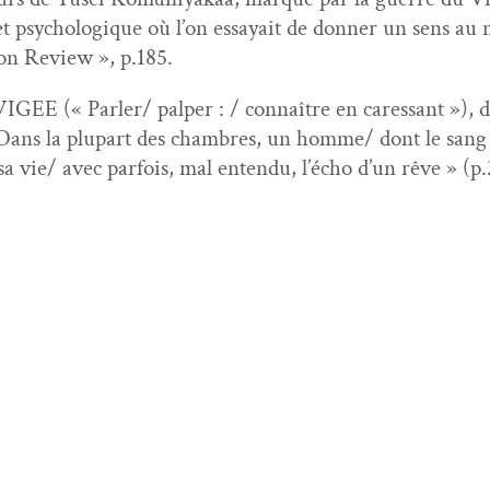
 et psy­chologique où l’on essayait de don­ner un sens au 
on Review », p.185.
IGEE (« Parler/ palper : / con­naître en cares­sant »)
ns la plu­part des cham­bres, un homme/ dont le sang v
a vie/ avec par­fois, mal enten­du, l’écho d’un rêve » (p.