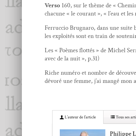
Ver­so
160, sur le thème de « Chemins
cha­cune « le courant », « l’eau et l
Fer­ruc­cio Brug­naro, dans une suite b
les exploités sont en train de soutenir
Les « Poèmes flot­tés » de Michel Ser­ra
avec de la nuit », p.31)
Riche numéro et nom­bre de décou­ver
dévoré une femme, j’ai mangé mon 
L’au­teur de l’article
Tous ses arti
Philippe 