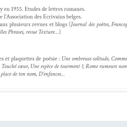
 en 1955. Etudes de let­tres romanes.
l’As­so­ci­a­tion des Ecrivains belges.
dans plusieurs revues et blogs (
Jour­nal des poètes, Fran­cop
lles Phras­es, revue Tex­ture
…)
 et pla­que­ttes de poésie :
Une ombreuse soli­tude, Comme 
n, Touché cœur, Une espèce de tour­ment ?, Rome rumeurs noma
a place de ton nom, D’enfances…
,
L’évidence de la paix nous enfante
- 21 juin 2026
ix enrobées de silence
- 6 mars 2026
ier­ry,
nous l’éternité
- 24 jan­vi­er 2026
 infinie
précédé de
Peu­ples
- 21 sep­tem­bre 2025