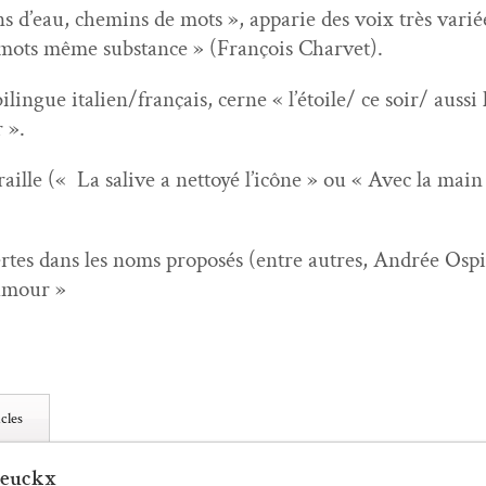
 d’eau, chemins de mots », apparie des voix très var­i
es mots même sub­stance » (François Charvet).
ilingue italien/français, cerne « l’étoile/ ce soir/ aus­si
 ».
ille (« La salive a net­toyé l’icône » ou « Avec la main je
tes dans les noms pro­posés (entre autres, Andrée Ospi
amour »
cles
Leuckx