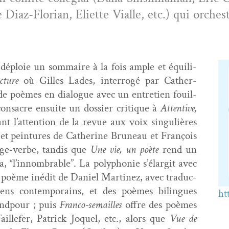
iaz-Flo­ri­an, Eli­ette Vialle, etc.
) qui orches
déploie un som­maire à la fois ample et équili­
­ture
où Gilles Lades, inter­rogé par Cather­
e poèmes en dia­logue avec un entre­tien fouil­
on­sacre ensuite un dossier cri­tique à
Atten­tive,
ant l’attention de la revue aux voix sin­gulières
et pein­tures de Cather­ine Bruneau et François
age‑verbe, tan­dis que
Une vie, un poète
rend un
a, “l’in­nom­brable”. La poly­phonie s’élargit avec
n poème inédit de Daniel Mar­tinez, avec tra­duc­
l­iens con­tem­po­rains, et des poèmes bilingues
ht
nd­pour ; puis
Franco‑semailles
offre des poèmes
ille­fer, Patrick Joquel, etc., alors que
Vue de