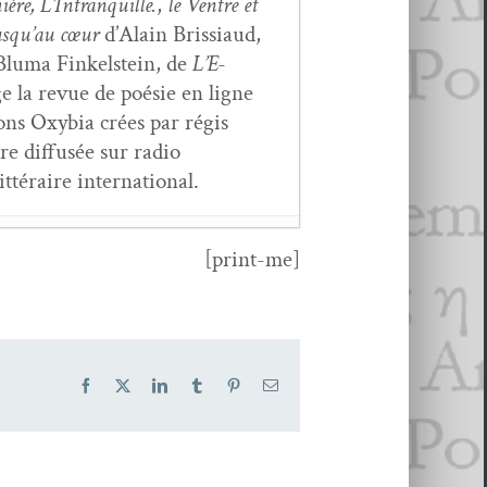
mière, L’Intranquille.
,
le Ven­tre et
usqu’au cœur
d’Alain Bris­si­aud,
luma Finkel­stein, de
L’E­
e la revue de poésie en ligne
ions Oxy­bia crées par régis
ire dif­fusée sur radio
t­téraire international.
[print-me]
ont
- 6 mars 2026
 mars 2026
Facebook
X
LinkedIn
Tumblr
Pinterest
Email