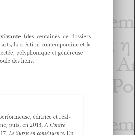
vivante
(des cen­taines de dossiers
arts, la créa­tion con­tem­po­raine et la
nec­tée, poly­phonique et généreuse —
oule des liens.
, per­formeuse, éditrice et réal­
ne, puis, en 2013,
A Con­tre
017,
Le Sur­sis en con­séquence
. En