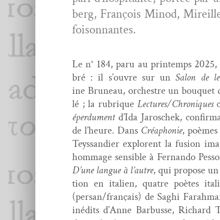
berg, François Min­od, Mireille D
foisonnantes.
Le n° 184, paru au print­emps 2025, 
bré : il s’ouvre sur un
Salon de lec
ine Bruneau, orchestre un bou­quet d
lé ; la rubrique
Lectures/Chroniques
c
éper­du­ment
d’Ida Jaroschek, con­fir­m
de l’heure.
Dans
Créa­phonie
, poèmes 
Teyssandi­er explorent la fusion im
hom­mage sen­si­ble à Fer­nan­do Pes­so
D’une langue à l’autre
, qui pro­pose u
tion en ital­ien, qua­tre poètes ita
(persan/français) de Saghi Farah­ma
inédits d’Anne Bar­busse, Richard Ta