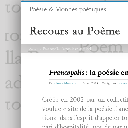
Passer
Poésie & Mondes poétiques
au
contenu
Francopolis : la poésie en archipel
Accueil
Francopolis
: la poésie e
Par
Carole Mesrobian
|
6 mai 2025
|
Catégories :
Revue 
Créée en 2002 par un col­lec­tif
voulue « site de la poésie fran­c
tions, dans l’esprit d’appeler to
pari d’hospitalité, portée par un