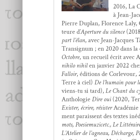
2016, La C
à Jean-Jacq
Pierre Duplan, Flo­rence Laly, C
teure d’
Aper­ture du silence
(2018
part l’élan
, avec Jean-Jacques Ta
Tran­signum ; en 2020 dans la co
Octo­bre
, un recueil écrit avec A
nihi­lo nihil
en jan­vi­er 2022 che
Fal­loir
, édi­tions de Cor­levour,
Terre à ciel)
De l’hu­main pour l
viens-tu si tard),
Le Chant du c
Antholo­gie
Dire oui
(2020, Terr
Exis­ter, écrire, résis­ter
Académie d’
ment parais­sent des textes inédi
mots, Poe­siemuz­icetc., Le Lit­térair
L’Atelier de l’ag­neau, Décharge, Pas