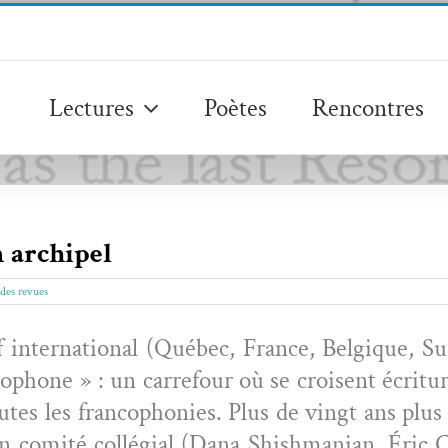
Lectures
Poètes
Rencontres
n archipel
des revues
 inter­na­tion­al (Québec, France, Bel­gique, Su
oph­o­ne » : un car­refour où se croisent écri­t­ur
utes les fran­coph­o­nies. Plus de vingt ans plus
 comité col­lé­gial (
Dana Shish­man­ian, Éric 