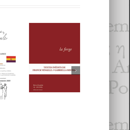
ps 2025
- 6 jan­vi­er 2026
025
re 2025
MMES
Revue
La forge
AULES
REVUE LA
#6
. Voix
FORGE, # 5
5
alisme
an
vi­er 2025