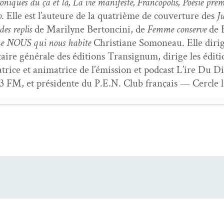
niques du ça et là, La vie man­i­feste, Fran­copo­lis, Poésie pre­
o
. Elle est l’auteure de la qua­trième de cou­ver­ture des
J
es replis
de Mar­i­lyne Bertonci­ni, de
Femme con­serve
de B
e NOUS qui nous habite
Chris­tiane Somoneau. Elle dirig
é­taire générale des édi­tions Tran­signum, dirige les édi­t
satrice et ani­ma­trice de l’émis­sion et pod­cast L’ire Du D
3 FM, et prési­dente du P.E.N. Club français — Cer­cle li
 peau — entre­tien avec Clau­dine Bohi
- 6 mai 2026
ésie 5 : la Mai­son de Poésie — Fon­da­tion Emile Blé­m
n du monde — Ren­con­tre avec Béa­trice Bon­homme
- 6
s de Saint-Sulpice
- 6 mars 2026
ent : corps et langue chez Denis Lavant
- 6 mars 2026
e : entre­tien avec Claude Ber
- 6 jan­vi­er 2026
jan­vi­er 2026
14
- 6 jan­vi­er 2026