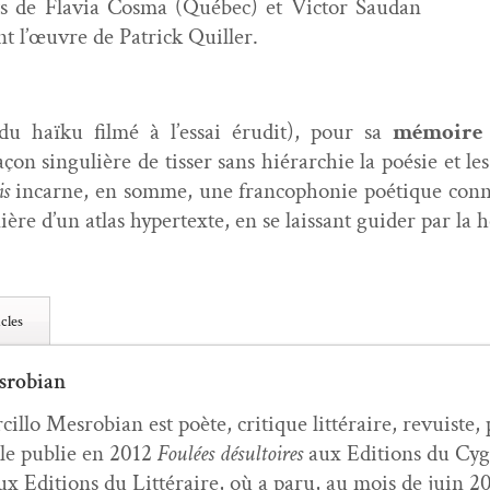
s de Flavia Cos­ma (Québec) et Vic­tor Saudan
 l’œu­vre de Patrick Quiller.
u haïku filmé à l’essai éru­dit), pour sa
mémoire 
on sin­gulière de tiss­er sans hiérar­chie la poésie et les 
is
incar­ne, en somme, une fran­coph­o­nie poé­tique con­
re d’un atlas hyper­texte, en se lais­sant guider par la h
cles
srobian
­cil­lo Mes­ro­bian est poète, cri­tique lit­téraire, revuiste
lle pub­lie en 2012
Foulées désul­toires
aux Edi­tions du Cyg
ux Edi­tions du Lit­téraire, où a paru, au mois de juin 2