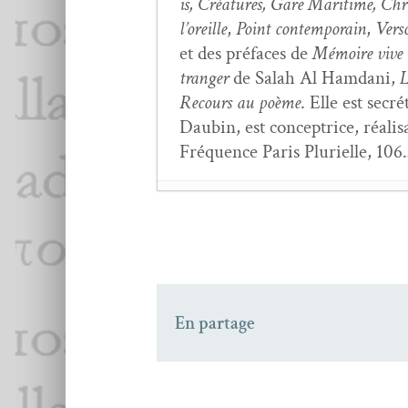
is, Créa­tures, Gare Mar­itime, Chro
l’or­eille
,
Point con­tem­po­rain
,
Ver­s
et des pré­faces de
Mémoire vive d
tranger
de Salah Al Ham­dani,
L
Recours au poème
. Elle est secr
Daubin, est con­cep­trice, réal­i
Fréquence Paris Plurielle, 106.
Ce ter­ri­toire sous la
Une mai­son pour la Po
Dans la mur­mu­ra­tio
Les Mardis lit­téraire
En partage
Poé­tique du mou­ve­m
Ecrire au monde — Êtr
L’Intranquille
n°28
- 6 
Place de la Sor­bonne
n°