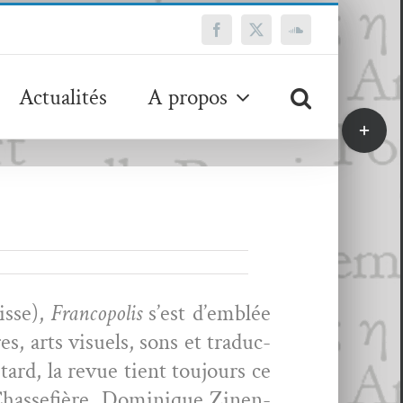
Facebook
X
SoundCloud
Actualités
A propos
Bascule
de
la
zone
de
la
barre
coulissa
isse),
Fran­copo­lis
s’est d’emblée
es, arts visuels, sons et tra­duc­
 tard, la revue tient tou­jours ce
Chas­se­fière, Dominique Zinen­