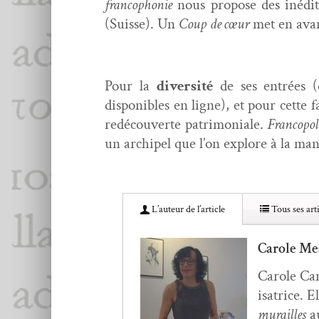
fran­coph­o­nie
nous pro­pose des inédit
(Suisse). Un
Coup de cœur
met en avant
Pour la
diver­sité
de ses entrées (d
disponibles en ligne), et pour cette faç
redé­cou­verte pat­ri­mo­ni­ale.
Fran­copo­l
un archipel que l’on explore à la maniè
L’au­teur de l’article
Tous ses arti
Carole Me
Car­ole Car
isatrice. E
murailles
a