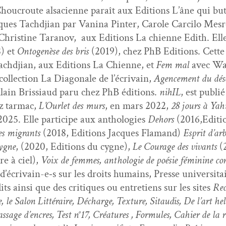
hou­croute alsa­ci­enne paraît aux Edi­tions L’âne qui bu
ues Tachd­jian par Van­i­na Pin­ter, Car­ole Car­ci­lo Mes
hris­tine Tara­nov, aux Edi­tions La chi­enne Edith. Elle
) et
Onto­genèse des bris
(2019), chez PhB Edi­tions. Cet
chd­jian, aux Edi­tions La Chi­enne, et
Fem mal
avec Wan
l­lec­tion La Diag­o­nale de l’écrivain,
Agence­ment du dés
lain Bris­si­aud paru chez PhB édi­tions.
nihIL
, est pub­l
z tar­mac,
L’Ourlet des murs
, en mars 2022,
28 jours à Yah
 2025. Elle par­ticipe aux antholo­gies
Dehors
(2016,Editi
es migrants
(2018, Edi­tions Jacques Fla­mand)
Esprit d’ar­
ygne
, (2020, Edi­tions du cygne),
Le Courage des vivants
(2
e à ciel),
Voix de femmes, antholo­gie de poésie fémi­nine con
écrivain-e‑s sur les droits humains, Presse uni­ver­si­tair
ts ain­si que des cri­tiques ou entre­tiens sur les sites
Rec
e, le Salon Lit­téraire, Décharge, Tex­ture, Sitaud­is, De l’art hel
­sage d’en­cres, Test n°17, Créa­tures , For­mules, Cahi­er de la r