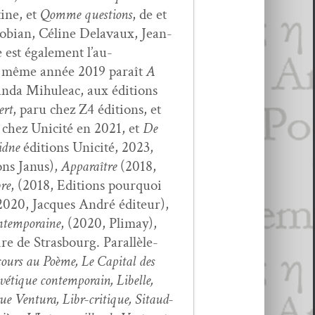
tine, et
Qomme ques­tions
, de et
­ro­bian, Céline Delavaux, Jean-
 est égale­ment l’au­
te même année 2019 paraît
A
­da Mihuleac, aux édi­tions
ert
, paru chez Z4 édi­tions, et
ié chez Unic­ité en 2021, et
De
idne
édi­tions Unic­ité, 2023,
ons Janus),
Appa­raître
(2018,
bre
, (2018, Edi­tions pourquoi
020, Jacques André édi­teur),
­tem­po­raine
, (2020, Pli­may),
e de Stras­bourg. Par­al­lèle­
ours au Poème, Le Cap­i­tal des
vé­tique con­tem­po­rain, Libelle,
ue Ven­tu­ra, Libr-cri­tique, Sitaud­