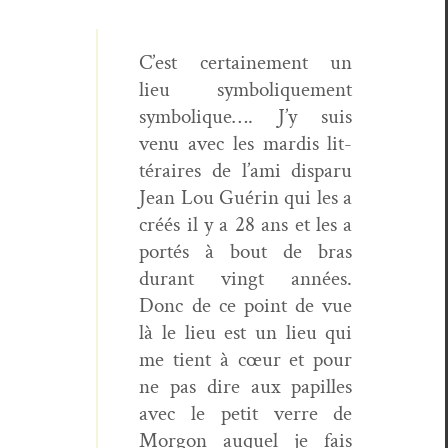
C’est cer­taine­ment un
lieu sym­bol­ique­ment
sym­bol­ique…. J’y suis
venu avec les mardis lit­
téraires de l’ami dis­paru
Jean Lou Guérin qui les a
créés il y a 28 ans et les a
portés à bout de bras
durant vingt années.
Donc de ce point de vue
là le lieu est un lieu qui
me tient à cœur et pour
ne pas dire aux papilles
avec le petit verre de
Mor­gon auquel je fais