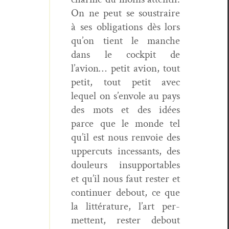
On ne peut se sous­traire
à ses oblig­a­tions dès lors
qu’on tient le manche
dans le cock­pit de
l’avion… petit avion, tout
petit, tout petit avec
lequel on s’envole au pays
des mots et des idées
parce que le monde tel
qu’il est nous ren­voie des
upper­cuts inces­sants, des
douleurs insup­port­a­bles
et qu’il nous faut rester et
con­tin­uer debout, ce que
la lit­téra­ture, l’art per­
me­t­tent, rester debout