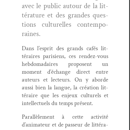
avec le pub­lic autour de la lit­
téra­ture et des grandes ques­
tions cul­turelles con­tem­po­
raines.
Dans l’esprit des grands cafés lit­
téraires parisiens, ces ren­dez-vous
heb­do­madaires pro­posent un
moment d’échange direct entre
auteurs et lecteurs. On y abor­de
aus­si bien la langue, la créa­tion lit­
téraire que les enjeux cul­turels et
intel­lectuels du temps présent.
Par­al­lèle­ment à cette activ­ité
d’animateur et de passeur de lit­téra­