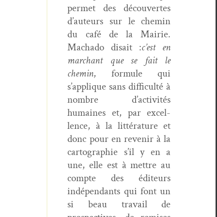
per­met des décou­vertes
d’auteurs sur le chemin
du café de la Mairie.
Macha­do dis­ait :
c’est en
marchant
que se fait le
chemin
, for­mule qui
s’applique sans dif­fi­culté à
nom­bre d’activités
humaines et, par excel­
lence, à la lit­téra­ture et
donc pour en revenir à la
car­togra­phie s’il y en a
une, elle est à met­tre au
compte des édi­teurs
indépen­dants qui font un
si beau tra­vail de