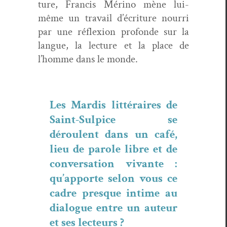
ture, Fran­cis Méri­no mène lui-
même un tra­vail d’écriture nour­ri
par une réflex­ion pro­fonde sur la
langue, la lec­ture et la place de
l’homme dans le monde.
Les Mardis lit­téraires de
Saint-Sulpice se
déroulent dans un café,
lieu de parole libre et de
con­ver­sa­tion vivante :
qu’apporte selon vous ce
cadre presque intime au
dia­logue entre un auteur
et ses lecteurs ?