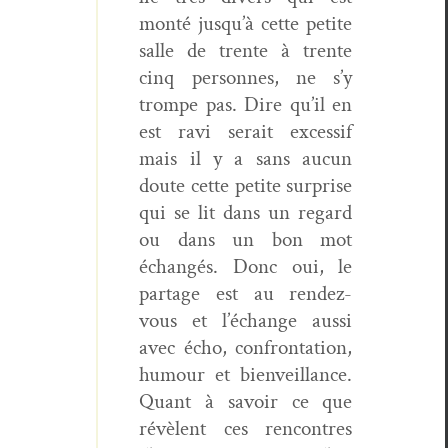
mon­té jusqu’à cette petite
salle de trente à trente
cinq per­son­nes, ne s’y
trompe pas. Dire qu’il en
est ravi serait exces­sif
mais il y a sans aucun
doute cette petite sur­prise
qui se lit dans un regard
ou dans un bon mot
échangés. Donc oui, le
partage est au ren­dez-
vous et l’échange aus­si
avec écho, con­fronta­tion,
humour et bien­veil­lance.
Quant à savoir ce que
révè­lent ces ren­con­tres