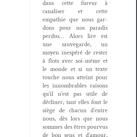
dans cette fureur à
canalis­er et cette
empathie que nous gar­
dons pour nos par­adis
per­dus… Alors lire est
une sauve­g­arde, un
moyen inespéré de rester
à flots avec soi-même et
le monde et si un texte
touche nous atteint pour
les innom­brables raisons
qu’il n’est pas utile de
déclin­er, tant elles font le
siège de cha­cun d’entre
nous, dès lors que nous
sommes des êtres pourvus
de bon sens et d’amour,