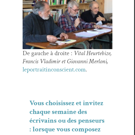
De gauche à droite :
Vital Heur­te­bize,
Fran­cis Vladimir et Gio­van­ni Mer­loni,
leportraitinconscient.com
.
Vous choi­sis­sez et invitez
chaque semaine des
écrivains ou des penseurs
: lorsque vous com­posez