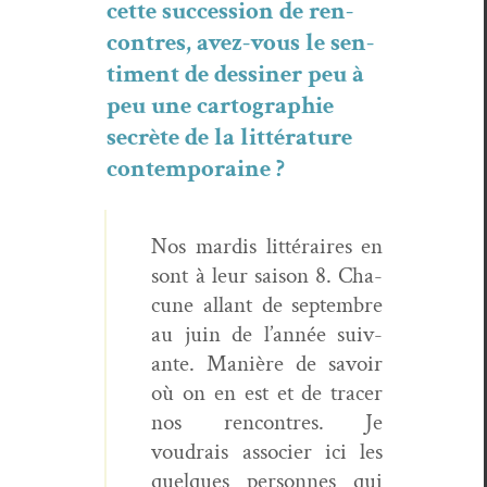
cette suc­ces­sion de ren­
con­tres, avez-vous le sen­
ti­ment de dessin­er peu à
peu une car­togra­phie
secrète de la lit­téra­ture
contemporaine ?
Nos mardis lit­téraires en
sont à leur sai­son 8. Cha­
cune allant de sep­tem­bre
au juin de l’année suiv­
ante. Manière de savoir
où on en est et de trac­er
nos ren­con­tres. Je
voudrais associ­er ici les
quelques per­son­nes qui