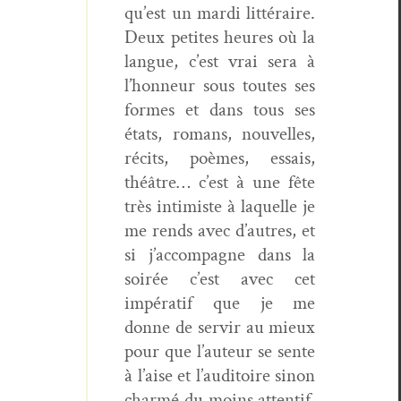
qu’est un mar­di lit­téraire.
Deux petites heures où la
langue, c’est vrai sera à
l’honneur sous toutes ses
formes et dans tous ses
états, romans, nou­velles,
réc­its, poèmes, essais,
théâtre… c’est à une fête
très intimiste à laque­lle je
me rends avec d’autres, et
si j’accompagne dans la
soirée c’est avec cet
impératif que je me
donne de servir au mieux
pour que l’auteur se sente
à l’aise et l’auditoire sinon
char­mé du moins atten­tif.