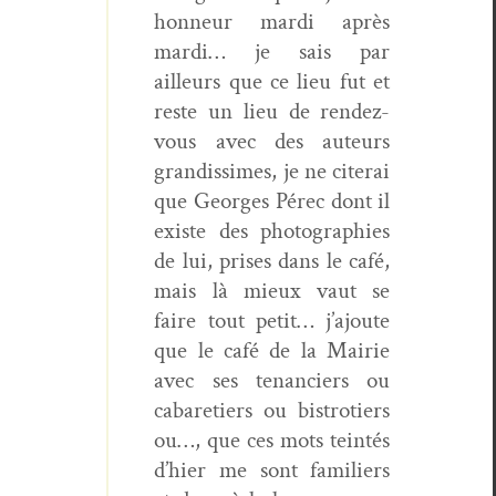
hon­neur mar­di après
mar­di… je sais par
ailleurs que ce lieu fut et
reste un lieu de ren­dez-
vous avec des auteurs
gran­dis­simes, je ne cit­erai
que Georges Pérec dont il
existe des pho­togra­phies
de lui, pris­es dans le café,
mais là mieux vaut se
faire tout petit… j’ajoute
que le café de la Mairie
avec ses ten­anciers ou
cabaretiers ou bistrotiers
ou…, que ces mots tein­tés
d’hier me sont fam­i­liers