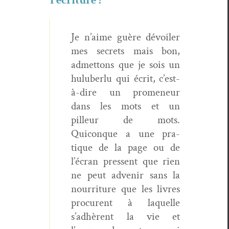
l’écriture ?
Je n’aime guère dévoil­er
mes secrets mais bon,
admet­tons que je sois un
hulu­ber­lu qui écrit, c’est-
à-dire un promeneur
dans les mots et un
pilleur de mots.
Quiconque a une pra­
tique de la page ou de
l’écran pressent que rien
ne peut advenir sans la
nour­ri­t­ure que les livres
pro­curent à laque­lle
s’adhèrent la vie et