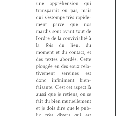
une appréhen­sion qui
transparaît ou pas, mais
qui s’estompe très rapi­de­
ment parce que nos
mardis sont avant tout de
l’ordre de la con­vivi­al­ité à
la fois du lieu, du
moment et du con­tact, et
des textes abor­dés. Cette
plongée en des eaux rel­a­
tive­ment sere­ines est
donc infin­i­ment bien­
faisante. C’est cet aspect là
aus­si que je retiens, on se
fait du bien mutuelle­ment
et je dois dire que le pub­
lic très divers qui est