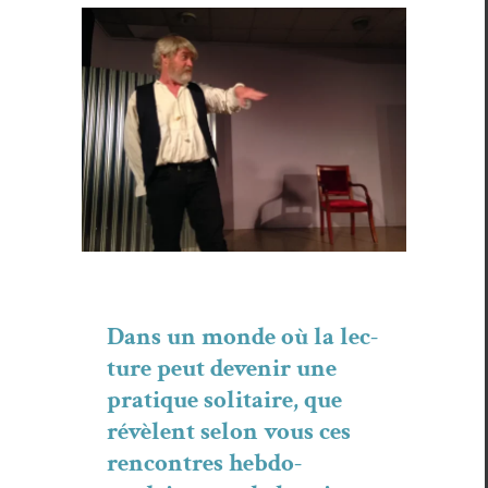
Dans un monde où la lec­
ture peut devenir une
pra­tique soli­taire, que
révè­lent selon vous ces
ren­con­tres heb­do­