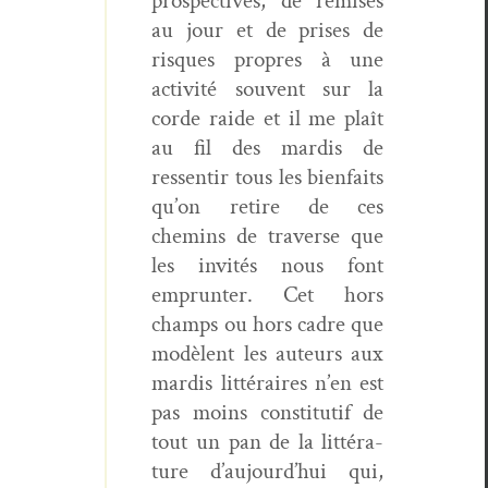
prospec­tives, de remis­es
au jour et de pris­es de
risques pro­pres à une
activ­ité sou­vent sur la
corde raide et il me plaît
au fil des mardis de
ressen­tir tous les bien­faits
qu’on retire de ces
chemins de tra­verse que
les invités nous font
emprunter. Cet hors
champs ou hors cadre que
mod­è­lent les auteurs aux
mardis lit­téraires n’en est
pas moins con­sti­tu­tif de
tout un pan de la lit­téra­
ture d’aujourd’hui qui,