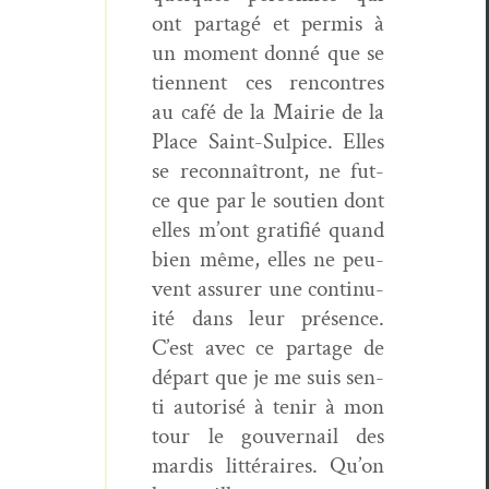
ont partagé et per­mis à
un moment don­né que se
tien­nent ces ren­con­tres
au café de la Mairie de la
Place Saint-Sulpice. Elles
se recon­naîtront, ne fut-
ce que par le sou­tien dont
elles m’ont grat­i­fié quand
bien même, elles ne peu­
vent assur­er une con­ti­nu­
ité dans leur présence.
C’est avec ce partage de
départ que je me suis sen­
ti autorisé à tenir à mon
tour le gou­ver­nail des
mardis lit­téraires. Qu’on