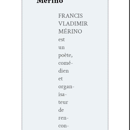
Mérino
FRANCIS
VLADIMIR
MÉRINO
est
un
poète,
comé­
di­en
et
organ­
isa­
teur
de
ren­
con­