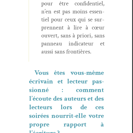
pour être con­fi­den­tiel,
n’en est pas moins essen­
tiel pour ceux qui se sur­
pren­nent à lire à cœur
ouvert, sans à pri­ori, sans
pan­neau indi­ca­teur et
aus­si sans fron­tières.
Vous êtes vous-même
écrivain et lecteur pas­
sion­né : com­ment
l’écoute des auteurs et des
lecteurs lors de ces
soirées nour­rit-elle votre
pro­pre rap­port à