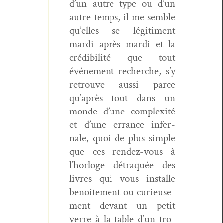
d’un autre type ou d’un
autre temps, il me sem­ble
qu’elles se légiti­ment
mar­di après mar­di et la
crédi­bil­ité que tout
événe­ment recherche, s’y
retrou­ve aus­si parce
qu’après tout dans un
monde d’une com­plex­ité
et d’une errance infer­
nale, quoi de plus sim­ple
que ces ren­dez-vous à
l’horloge détraquée des
livres qui vous installe
benoîte­ment ou curieuse­
ment devant un petit
verre à la table d’un tro­