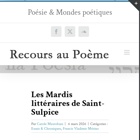
Passer
Poésie & Mondes poétiques
au
contenu
Facebook
X
SoundCloud
Les Mardis
littéraires de Saint-
Sulpice
Par
Carole Mesrobian
|
6 mars 2026
|
Catégories :
Essais & Chroniques
,
Francis Vladimir Mérino