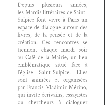
Depuis plusieurs années,
les
Mardis lit­téraires de Saint-
Sulpice
font vivre à Paris un
espace de dia­logue autour des
livres, de la pen­sée et de la
créa­tion. Ces ren­con­tres se
tien­nent chaque mar­di soir
au
Café de la Mairie
, un lieu
emblé­ma­tique situé face à
l’église Saint-Sulpice. Elles
sont ani­mées et organ­isées
par
Fran­cis Vladimir Méri­no
,
qui invite écrivains, essay­istes
ou chercheurs à dia­loguer