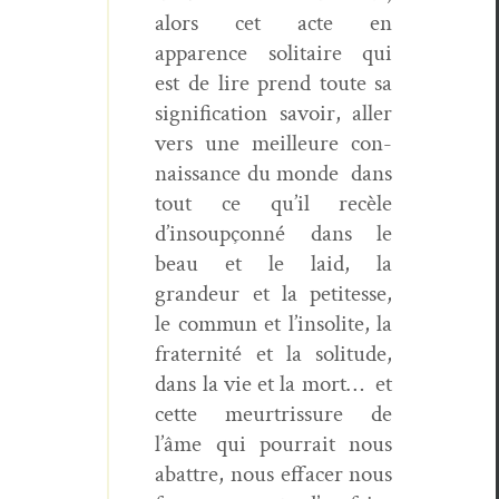
alors cet acte en
apparence soli­taire qui
est de lire prend toute sa
sig­ni­fi­ca­tion savoir, aller
vers une meilleure con­
nais­sance du monde
dans
tout ce qu’il recèle
d’insoupçonné dans le
beau et le laid, la
grandeur et la petitesse,
le com­mun et l’insolite, la
fra­ter­nité et la soli­tude,
dans la vie et la mort…
et
cette meur­tris­sure de
l’âme qui pour­rait nous
abat­tre, nous effac­er nous