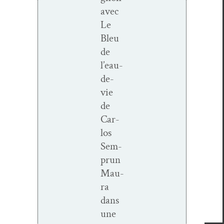
avec
Le
Bleu
de
l’eau-
de-
vie
de
Car­
los
Sem­
prun
Mau­
ra
dans
une