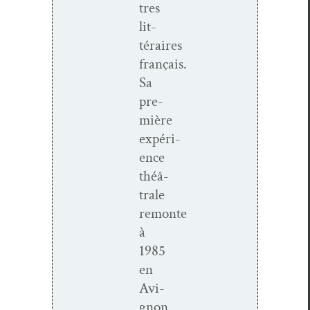
tres
lit­
téraires
français.
Sa
pre­
mière
expéri­
ence
théâ­
trale
remonte
à
1985
en
Avi­
gnon