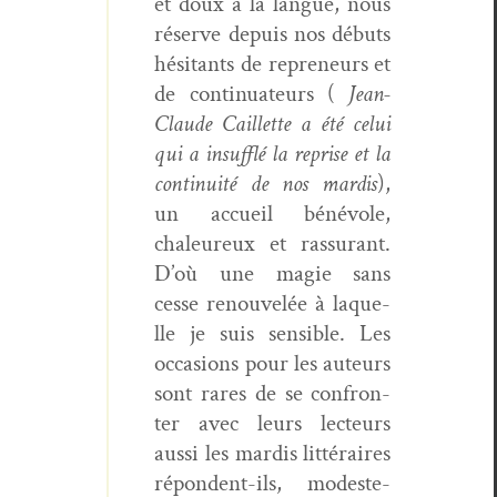
et doux à la langue, nous
réserve depuis nos débuts
hési­tants de repre­neurs et
de con­tin­u­a­teurs (
Jean-
Claude Cail­lette a été celui
qui a insuf­flé la reprise et la
con­ti­nu­ité de nos mardis
),
un accueil bénév­ole,
chaleureux et ras­sur­ant.
D’où une magie sans
cesse renou­velée à laque­
lle je suis sen­si­ble. Les
occa­sions pour les auteurs
sont rares de se con­fron­
ter avec leurs lecteurs
aus­si les mardis lit­téraires
répon­dent-ils, mod­este­