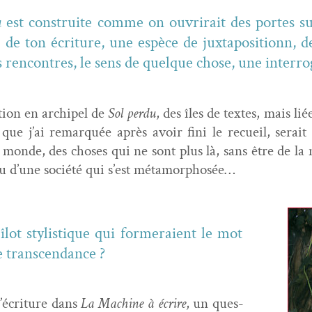
à
est con­stru­ite comme on ouvri­rait des portes sur
de ton écri­t­ure, une espèce de jux­ta­po­si­tionn, 
 ren­con­tres, le sens de quelque chose, une inter­ro­
uc­tion en archipel de
Sol per­du
, des îles de textes, mais lié
e que j’ai remar­quée après avoir fini le recueil, serait
n monde, des choses qui ne sont plus là, sans être de la n
eu d’une société qui s’est métamorphosée…
 îlot styl­is­tique qui for­meraient le mot
e transcendance ?
 l’écriture dans
La Machine à écrire
, un ques­