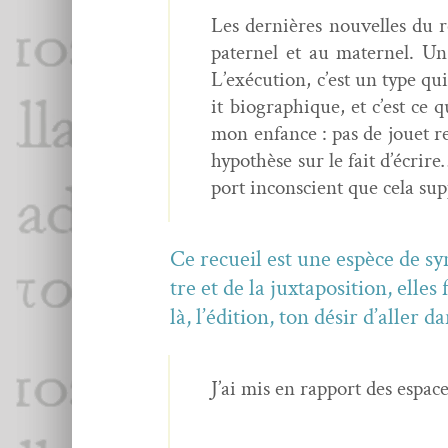
Les dernières nou­velles du re
pater­nel et au mater­nel. Un
L’exécution, c’est un type qui
it biographique, et c’est ce qu
mon enfance : pas de jou­et 
hypothèse sur le fait d’écrire
port incon­scient que cela sup
Ce recueil est une espèce de syn­o
tre et de la jux­ta­po­si­tion, el
là, l’édition, ton désir d’aller 
J’ai mis en rap­port des espac