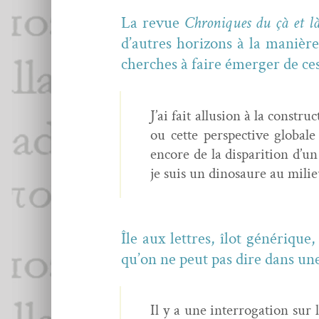
La revue
Chroniques du çà et l
d’autres hori­zons à la manière 
cherch­es à faire émerg­er de ces
J’ai fait allu­sion à la con­str
ou cette per­spec­tive glob­al
encore de la dis­pari­tion d’u
je suis un dinosaure au mili
Île aux let­tres, îlot générique,
qu’on ne peut pas dire dans un
Il y a une inter­ro­ga­tion sur