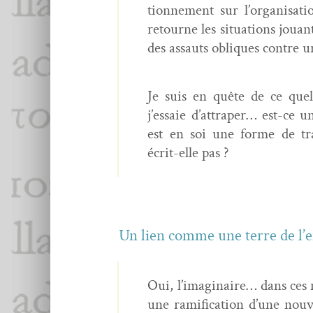
tion­nement sur l’organisati
retourne les sit­u­a­tions jouan
des assauts obliques con­tre u
Je suis en quête de ce que
j’essaie d’attraper… est-ce u
est en soi une forme de tra
écrit-elle pas ?
Un lien comme une terre de l’en
Oui, l’imaginaire… dans ces no
une ram­i­fi­ca­tion d’une nou­