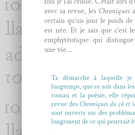
fois je l’ai croisé. C’é­tait lors
avec sa revue, les
Chroniques d
cer­tain qu’un jour le poids de 
est née. Et je sais que c’est l
emphytéo­tique qui dis­tingu
une vie…
Ta démarche à laque­lle je 
longtemps, que ce soit dans le
roman et la poésie, elle répo
revue des
Chroniques du çà et l
sont ouverts sur des prob­lé­ma
longe­ment de ce qui pour­rait ê