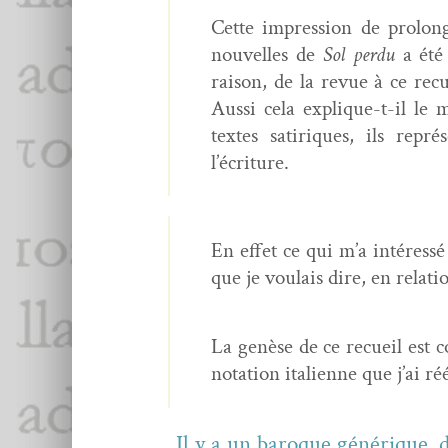
Cette impres­sion de pro­lon
nou­velles de
Sol per­du
a été 
rai­son, de la revue à ce rec
Aus­si cela explique-t-il le 
textes satiriques, ils rep
l’écriture.
En effet ce qui m’a intéressé 
que je voulais dire, en rela­t
La genèse de ce recueil est co
no­ta­tion ital­i­enne que j’ai 
Il y a un baroque générique, d