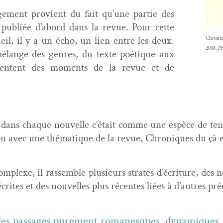
ge­ment provient du fait qu’une par­tie des
pub­liée d’abord dans la revue. Pour cette
ueil, il y a un écho, un lien entre les deux.
Chroniq
2018, Ph
mélange des gen­res, du texte poé­tique aux
résen­tent des moments de la revue et de
dans chaque nou­velle c’était comme une espèce de ten­ta­
ion avec une thé­ma­tique de la revue, Chroniques du çà e
m­plexe, il rassem­ble plusieurs strates d’écriture, des 
réécrites et des nou­velles plus récentes liées à d’autres p
es pas­sages pure­ment romanesques, dynamiques, ma