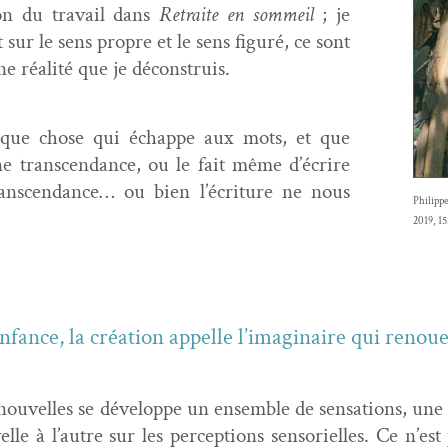
on du tra­vail dans
Retraite en som­meil
; je
t sur le sens pro­pre et le sens fig­uré, ce sont
ne réal­ité que je déconstruis.
lque chose qui échappe aux mots, et que
ne tran­scen­dance, ou le fait même d’écrire
n­scen­dance… ou bien l’écriture ne nous
Philippe
2019, 1
fance, la créa­tion appelle l’imaginaire qui renoue 
u­velles se développe un ensem­ble de sen­sa­tions, une pr
velle à l’autre sur les per­cep­tions sen­sorielles. Ce n’e