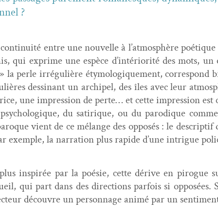
nnel ?
con­ti­nu­ité entre une nou­velle à l’atmosphère poé­ti
, qui exprime une espèce d’intériorité des mots, un esp
» la per­le irrégulière éty­mologique­ment, cor­re­spond bi
lières dessi­nant un archipel, des îles avec leur atmo­s
trice, une impres­sion de perte… et cette impres­sion est c
psy­chologique, du satirique, ou du par­o­dique comm
e baroque vient de ce mélange des opposés : le descrip­tif 
ar exem­ple, la nar­ra­tion plus rapi­de d’une intrigue poli
plus inspirée par la poésie, cette dérive en pirogue s
ecueil, qui part dans des direc­tions par­fois si opposées
lecteur décou­vre un per­son­nage ani­mé par un sen­ti­m