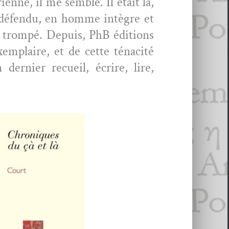
i­enne, il me sem­ble. Il était là,
s défendu, en homme intè­gre et
pas trompé. Depuis, PhB édi­tions
em­plaire, et de cette ténac­ité
ernier recueil, écrire, lire,