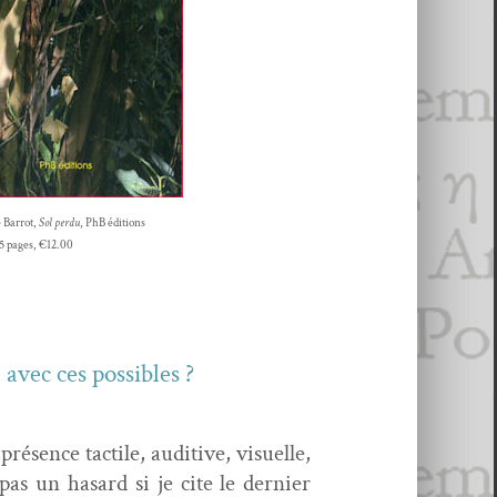
 Bar­rot,
Sol per­du
, PhB éditions
55 pages, €12.00
avec ces possibles ?
ésence tac­tile, audi­tive, visuelle,
st pas un hasard si je cite le dernier