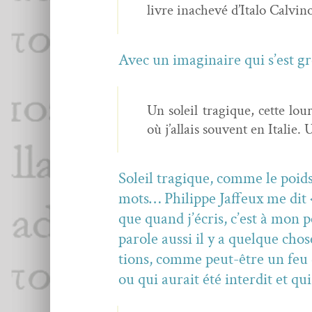
livre inachevé d’Italo Calvi­no
Avec un imag­i­naire qui s’est gr
Un soleil trag­ique, cette lou
où j’allais sou­vent en Ital­i
Soleil trag­ique, comme le poids
mots… Philippe Jaf­feux me dit «
que quand j’écris, c’est à mon pè
parole aus­si il y a quelque chose
tions, comme peut-être un feu d
ou qui aurait été inter­dit et q