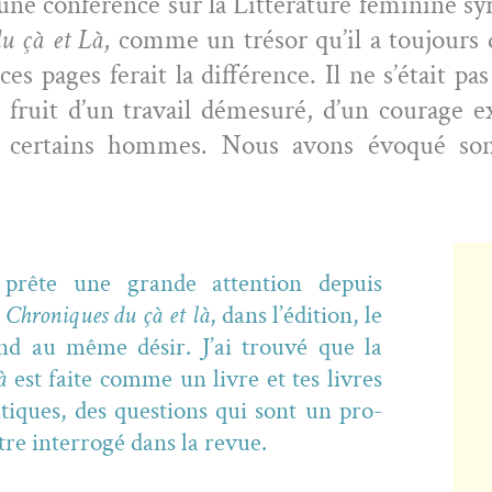
 d’une con­férence sur la Lit­téra­ture fémi­nine syr
u çà et Là
, comme un tré­sor qu’il a tou­jour
ces pages ferait la dif­férence. Il ne s’é­tait 
e fruit d’un tra­vail démesuré, d’un courage ex
e cer­tains hommes. Nous avons évo­qué son d
prête une grande atten­tion depuis
s
Chroniques du çà et là
, dans l’édition, le
nd au même désir. J’ai trou­vé que la
à
est faite comme un livre et tes livres
­tiques, des ques­tions qui sont un pro­
tre inter­rogé dans la revue.