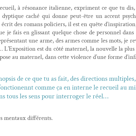
cueil, à réso­nance ital­i­enne, expri­ment ce que tu dis
 dyp­tique caché qui donne peut-être un accent psy­ch­a
 écrit des romans policiers, il est en quête d’inspiratio
e je fais en glis­sant quelque chose de per­son­nel dans le
représen­tant une arme, des armes comme les mots, je re
… L’Exposition est du côté mater­nel, la nou­velle la plus 
­pose au mater­nel, dans cette vio­lence d’une forme d’in
p­sis de ce que tu as fait, des direc­tions mul­ti­ple
les fonc­tio­nen­nt comme ça en interne le recueil au mi
dans tous les sens pour inter­roger le réel…
es men­taux différents.