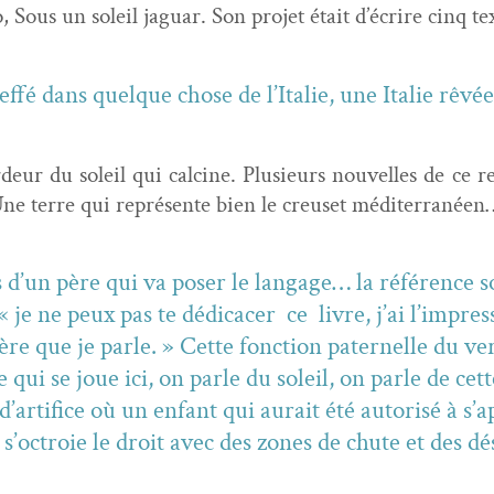
, Sous un soleil jaguar. Son pro­jet était d’écrire cinq t
ef­fé dans quelque chose de l’Italie, une Ital­ie rêvé
r­deur du soleil qui cal­cine. Plusieurs nou­velles de ce
e. Une terre qui représente bien le creuset méditerranée
 d’un père qui va pos­er le lan­gage… la référence sol
 je ne peux pas te dédi­cac­er ce livre, j’ai l’impr
re que je par­le. » Cette fonc­tion pater­nelle du ver
 qui se joue ici, on par­le du soleil, on par­le de cett
’artifice où un enfant qui aurait été autorisé à s’a
ui s’octroie le droit avec des zones de chute et des 