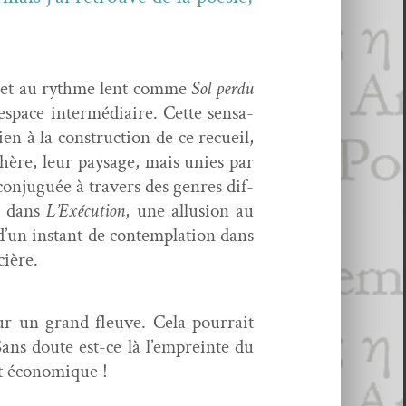
que et au rythme lent comme
Sol per­du
ace inter­mé­di­aire. Cette sen­sa­
en à la con­struc­tion de ce recueil,
phère, leur paysage, mais unies par
on­juguée à tra­vers des gen­res dif­
e dans
L’Exécution
, une allu­sion au
d’un instant de con­tem­pla­tion dans
cière.
ur un grand fleuve. Cela pour­rait
. Sans doute est-ce là l’empreinte du
ent économique !