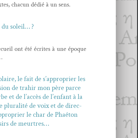
extes, cha­cun dédié à un sens.
e du soleil… ?
 recueil ont été écrites à une époque
n…
aire, le fait de s’approprier les
ession de trahir mon père parce
be et de l’accès de l’enfant à la
e plu­ral­ité de voix et de direc­
pproprier le char de Phaé­ton
désirs de meurtres…