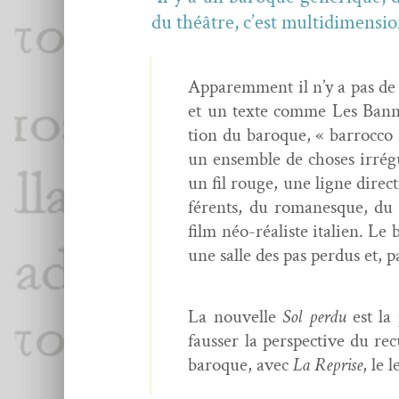
du théâtre, c’est multidimensio
Apparem­ment il n’y a pas de 
et un texte comme Les Ban­nis
tion du baroque, « bar­roc­co 
un ensem­ble de choses irrégu
un fil rouge, une ligne direc­
férents, du romanesque, du 
film néo-réal­iste ital­ien. L
une salle des pas per­dus et, p
La nou­velle
Sol per­du
est la 
fauss­er la per­spec­tive du r
baroque, avec
La Reprise
, le 