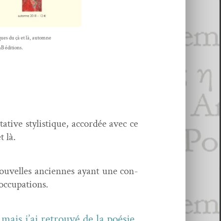
ues du çà et là, automne
B éditions.
tive styl­is­tique, accordée avec ce
t là.
nou­velles anci­ennes ayant une con­
réoccupations.
is j’ai retrou­vé de la poésie,