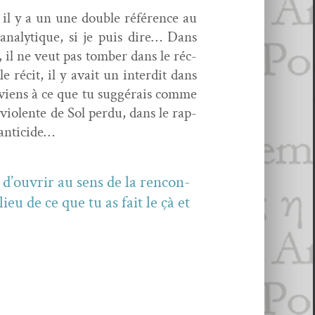
, il y a un une dou­ble référence au
n­a­ly­tique, si je puis dire… Dans
n, il ne veut pas tomber dans le réc­
 réc­it, il y avait un inter­dit dans
viens à ce que tu sug­gérais comme
vio­lente de Sol per­du, dans le rap­
fanticide…
s, d’ouvrir au sens de la ren­con­
lieu de ce que tu as fait le çà et