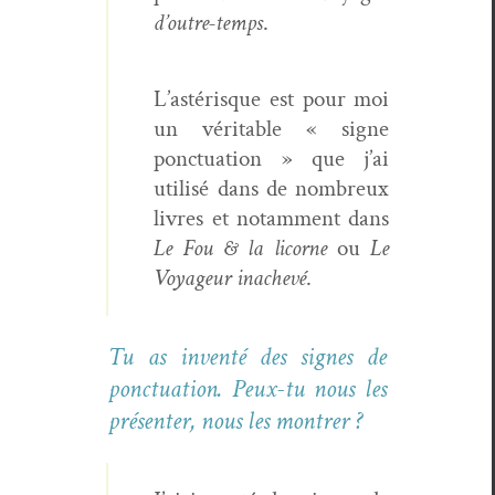
d’outre-temps
.
L’astérisque est pour moi
un véri­ta­ble « signe
ponc­tu­a­tion » que j’ai
util­isé dans de nom­breux
livres et notam­ment dans
Le Fou & la licorne
ou
Le
Voyageur inachevé
.
Tu as inven­té des signes de
ponc­tu­a­tion. Peux-tu nous les
présen­ter, nous les montrer ?