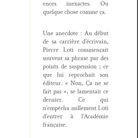
ences inex­actes. Ou
quelque chose comme ça.
Une anec­dote : Au début
de sa car­rière d’écrivain,
Pierre Loti com­mençait
sou­vent sa phrase par des
points de sus­pen­sion ; ce
que lui reprochait son
édi­teur. « Non, Ça ne se
fait pas », se lamen­tait ce
dernier. Ce qui
n’empêcha nulle­ment Loti
d’en­tr­er à l’A­cadémie
française.