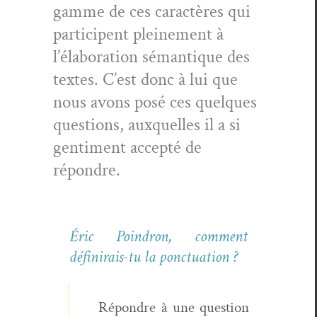
gamme de ces car­ac­tères qui
par­ticipent pleine­ment à
l’élab­o­ra­tion séman­tique des
textes. C’est donc à lui que
nous avons posé ces quelques
ques­tions, aux­quelles il a si
gen­ti­ment accep­té de
répondre.
Éric Poindron, com­ment
défini­rais-tu la ponctuation ?
Répon­dre à une ques­tion