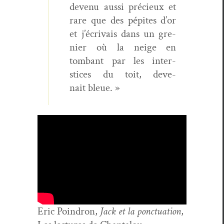
devenu aus­si pré­cieux et
rare que des pépites d’or
et j’écrivais dans un gre­
nier où la neige en
tombant par les inter­
stices du toit, deve­
nait bleue. »
Eric Poindron,
Jack et la ponc­tu­a­tion
,