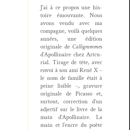
J’ai à ce pro­pos une his­
toire émou­vante. Nous
avons ven­du avec ma
com­pagne, voilà quelques
années, une édi­tion
orig­i­nale de
Cal­ligramme
s
d’Apollinaire chez Artcu­
r­ial. Tirage de tête, avec
envoi à son ami René X –
le nom de famille était à
peine lis­i­ble –, gravure
orig­i­nale de Picas­so et,
surtout, cor­rec­tion d’un
adjec­tif sur le livre de la
main d’Apol­li­naire. La
main et l’encre du poète