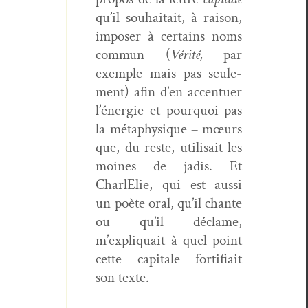
qu’il souhaitait, à rai­son,
impos­er à cer­tains noms
com­mun (
Vérité,
par
exem­ple mais pas seule­
ment) afin d’en accentuer
l’énergie et pourquoi pas
la méta­physique – mœurs
que, du reste, util­i­sait les
moines de jadis. Et
CharlElie, qui est aus­si
un poète oral, qu’il chante
ou qu’il déclame,
m’expliquait à quel point
cette cap­i­tale for­ti­fi­ait
son texte.