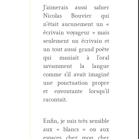
J
’aimerais aus­si saluer
Nico­las Bou­vi­er qui
n’était aucune­ment un «
écrivain voyageur » mais
seule­ment un écrivain et
un tout aus­si grand poète
qui mani­ait à l’oral
savam­ment la langue
comme s’il avait imag­iné
une ponc­tu­a­tion pro­pre
et envoutante lorsqu’il
racontait.
Enfin, je suis très sen­si­ble
aux « blancs » ou aux
espaces chez mon cher