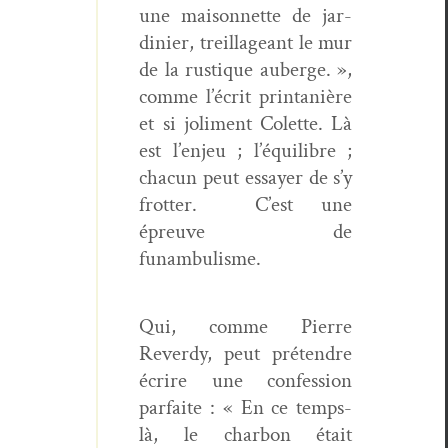
une maison­nette de jar­
dinier, treil­lageant le mur
de la rus­tique auberge. »,
comme l’écrit print­anière
et si joli­ment Colette. Là
est l’en­jeu ; l’équilibre ;
cha­cun peut essay­er de s’y
frot­ter.
C’est une
épreuve de
funambulisme.
Qui, comme Pierre
Reverdy, peut pré­ten­dre
écrire une con­fes­sion
par­faite : « En ce temps-
là, le char­bon était