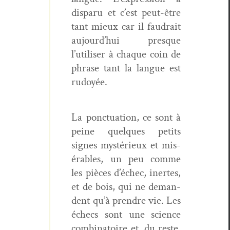
dis­paru et c’est peut-être
tant mieux car il faudrait
aujourd’hui presque
l’utiliser à chaque coin de
phrase tant la langue est
rudoyée.
La ponc­tu­a­tion, ce sont à
peine quelques petits
signes mys­térieux et mis­
érables, un peu comme
les pièces d’échec, inertes,
et de bois, qui ne deman­
dent qu’à pren­dre vie. Les
échecs sont une sci­ence
com­bi­na­toire et, du reste,