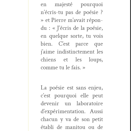
en majesté pourquoi
n’écris-tu pas de poésie ?
» et Pierre m’avait répon­
du : «
J’écris de la poésie,
en quelque sorte, tu vois
bien. C’est parce que
j’aime indis­tincte­ment les
chiens et les loups,
comme tu le fais. »
La poésie est sans enjeu,
c’est pourquoi elle peut
devenir un lab­o­ra­toire
d’expérimentation. Aus­si
cha­cun y va de son petit
établi de man­i­tou ou de