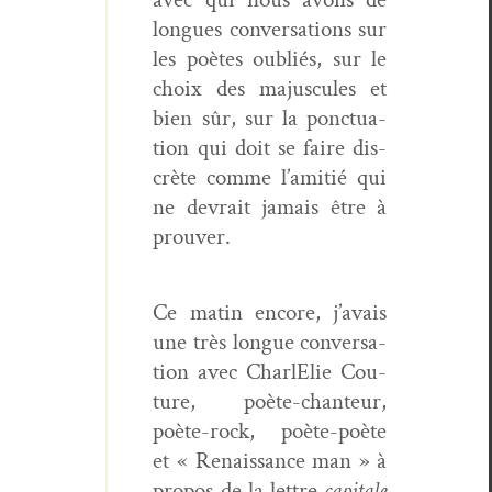
longues con­ver­sa­tions sur
les poètes oubliés, sur le
choix des majus­cules et
bien sûr, sur la ponc­tu­a­
tion qui doit se faire dis­
crète comme l’amitié qui
ne devrait jamais être à
prouver.
Ce matin encore, j’avais
une très longue con­ver­sa­
tion avec CharlElie Cou­
ture, poète-chanteur,
poète-rock, poète-poète
et « Renais­sance man » à
pro­pos de la let­tre
cap­i­tale