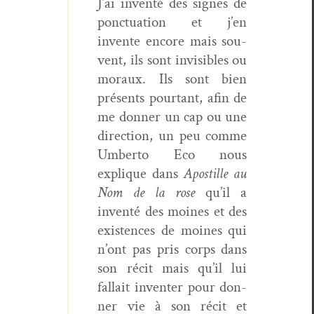
J’ai inven­té des signes de
ponc­tu­a­tion et j’en
invente encore mais sou­
vent, ils sont invis­i­bles ou
moraux. Ils sont bien
présents pour­tant, afin de
me don­ner un cap ou une
direc­tion, un peu comme
Umber­to Eco nous
explique dans
Apos­tille au
Nom de la rose
qu’il a
inven­té des moines et des
exis­tences de moines qui
n’ont pas pris corps dans
son réc­it mais qu’il lui
fal­lait inven­ter pour don­
ner vie à son réc­it et