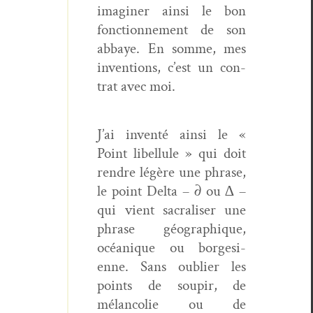
imag­in­er ain­si le bon
fonc­tion­nement de son
abbaye. En somme, mes
inven­tions, c’est un con­
trat avec moi.
J’ai inven­té ain­si le «
Point libel­lule » qui doit
ren­dre légère une phrase,
le point Delta – ∂ ou ∆
–
qui vient sacralis­er une
phrase géo­graphique,
océanique ou bor­ge­si­
enne. Sans oubli­er les
points de soupir, de
mélan­col­ie ou de