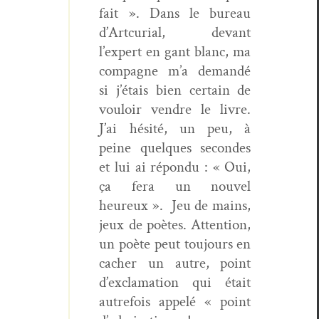
fait ». Dans le bureau
d’Artcurial, devant
l’expert en gant blanc, ma
com­pagne m’a demandé
si j’étais bien cer­tain de
vouloir ven­dre le livre.
J’ai hésité, un peu, à
peine quelques sec­on­des
et lui ai répon­du : « Oui,
ça fera un nou­v­el
heureux ».
Jeu de mains,
jeux de poètes. Atten­tion,
un poète peut tou­jours en
cacher un autre, point
d’exclamation qui était
autre­fois appelé « point