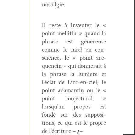
nostalgie.
Il reste à inven­ter le «
point mel­liflu » quand la
phrase est généreuse
comme le miel en con­
science, le « point arc­
quencin » qui don­nerait à
la phrase la lumière et
l’éclat de l’arc-en-ciel, le
point adaman­tin ou le «
point con­jec­tur­al »
lorsqu’un pro­pos est
fondé sur des sup­po­si­
tions, ce qui est le pro­pre
de l’écriture – ¿–