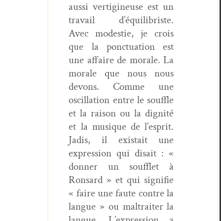
aus­si ver­tig­ineuse est un
tra­vail d’équilibriste.
Avec mod­estie, je crois
que la ponc­tu­a­tion est
une affaire de morale. La
morale que nous nous
devons. Comme une
oscil­la­tion entre le souf­fle
et la rai­son ou la dig­nité
et la musique de l’esprit.
Jadis, il exis­tait une
expres­sion qui dis­ait : «
don­ner un souf­flet à
Ron­sard » et qui sig­ni­fie
« faire une faute con­tre la
langue » ou mal­traiter la
langue. L’expression a