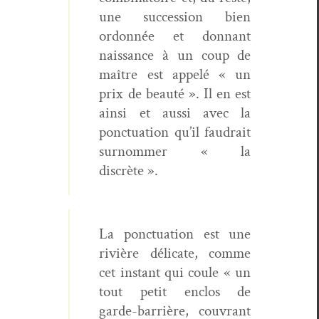
une suc­ces­sion bien
ordon­née et don­nant
nais­sance à un coup de
maître est appelé « un
prix de beauté ». Il en est
ain­si et aus­si avec la
ponc­tu­a­tion qu’il faudrait
surnom­mer « la
discrète ».
La ponc­tu­a­tion est une
riv­ière déli­cate, comme
cet instant qui coule « un
tout petit enc­los de
garde-bar­rière, cou­vrant