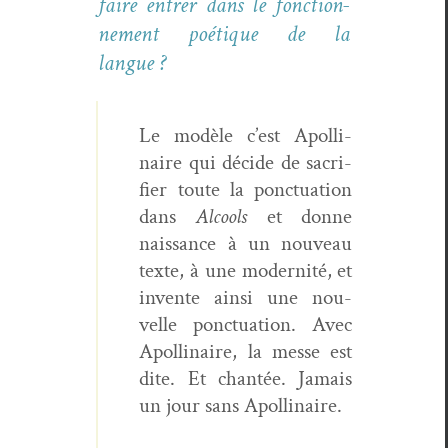
faire entr­er dans le fonc­tion­
nement poé­tique de la
langue ?
Le mod­èle c’est Apol­li­
naire qui décide de sac­ri­
fi­er toute la ponc­tu­a­tion
dans
Alcools
et donne
nais­sance à un nou­veau
texte, à une moder­nité, et
invente ain­si une nou­
velle ponc­tu­a­tion. Avec
Apol­li­naire, la messe est
dite. Et chan­tée. Jamais
un jour sans Apollinaire.