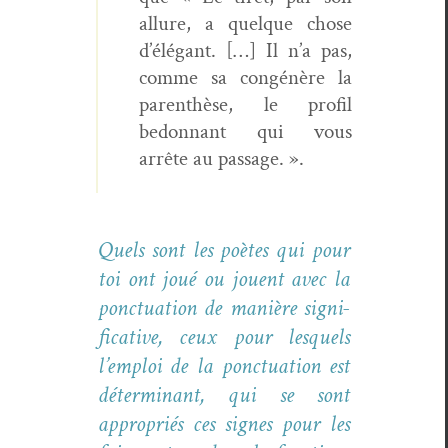
allure, a quelque chose
d’élégant. […] Il n’a pas,
comme sa con­génère la
par­en­thèse, le pro­fil
bedonnant qui vous
arrête au passage. ».
Quels sont les poètes qui pour
toi ont joué ou jouent avec la
ponc­tu­a­tion de manière sig­ni­
fica­tive, ceux pour lesquels
l’emploi de la ponc­tu­a­tion est
déter­mi­nant, qui se sont
appro­priés ces signes pour les