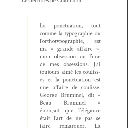
Les lec­tures de Chantalou.
La ponc­tu­a­tion, tout
comme la typogra­phie ou
l’ortho­ty­pogra­phie, est
ma « grande affaire »,
mon obses­sion ou l’une
de mes obses­sions. J’ai
tou­jours aimé les couliss­
es et la ponc­tu­a­tion est
une affaire de coulisse.
George Brum­mel, dit «
Beau Brum­mel »
énonçait que l’élégance
était l’art de ne pas se
faire remar­quer. La