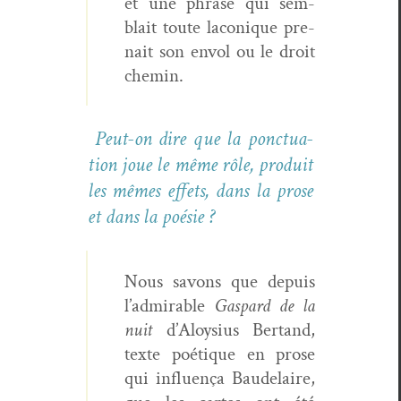
et une phrase qui sem­
blait toute laconique pre­
nait son envol ou le droit
chemin.
Peut-on dire que la ponc­tu­a­
tion joue le même rôle, pro­duit
les mêmes effets, dans la prose
et dans la poésie ?
Nous savons que depuis
l’admirable
Gas­pard de la
nuit
d’Aloysius Bertand,
texte poé­tique en prose
qui influ­ença Baude­laire,