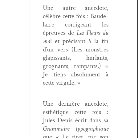
Une autre anec­dote,
célèbre cette fois : Baude­
laire cor­rigeant les
épreuves de
Les Fleurs du
ma
l et pré­cisant à la fin
d’un vers (Les mon­stres
glapis­sants, hurlants,
grog­nants, ram­pants,) «
Je tiens absol­u­ment à
cette virgule. »
Une dernière anec­dote,
esthé­tique cette fois :
Jules Denis écrit dans sa
Gram­maire typographique
que « Le tiret, par son