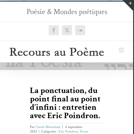
Passer
Poésie & Mondes poétiques
au
contenu
Facebook
X
SoundCloud
La ponctuation, du
point final au point
d’infini : entretien
avec Eric Poindron.
Par
Carole Mesrobian
|
4 septembre
2022
|
Catégories :
Éric Poindron
,
Focus