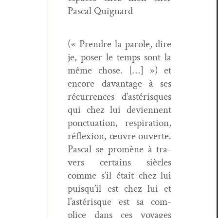
Pas­cal Quignard
(« Pren­dre la parole, dire
je, pos­er le temps sont la
même chose. […] ») et
encore davan­tage à ses
récur­rences d’astérisques
qui chez lui devi­en­nent
ponc­tu­a­tion, res­pi­ra­tion,
réflex­ion, œuvre ouverte.
Pas­cal se promène à tra­
vers cer­tains siè­cles
comme s’il était chez lui
puisqu’il est chez lui et
l’astérisque est sa com­
plice dans ces voy­ages