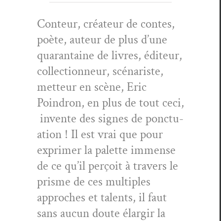
Con­teur, créa­teur de con­tes,
poète, auteur de plus d’une
quar­an­taine de livres, édi­teur,
col­lec­tion­neur, scé­nar­iste,
met­teur en scène, Eric
Poindron, en plus de tout ceci,
invente des signes de ponc­tu­
a­tion ! Il est vrai que pour
exprimer la palette immense
de ce qu’il perçoit à tra­vers le
prisme de ces mul­ti­ples
approches et tal­ents, il faut
sans aucun doute élargir la