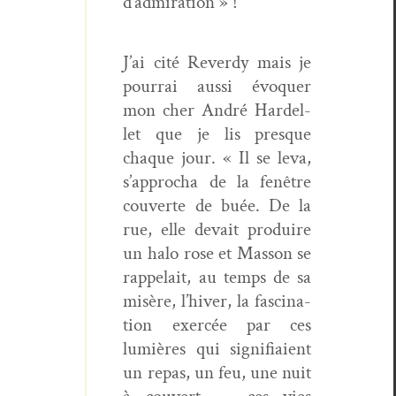
d’admiration » !
J’ai cité Reverdy mais je
pour­rai aus­si évo­quer
mon cher André Hard­el­
let que je lis presque
chaque jour. « Il se leva,
s’ap­procha de la fenêtre
cou­verte de buée. De la
rue, elle devait pro­duire
un halo rose et Mas­son se
rap­pelait, au temps de sa
mis­ère, l’hiv­er, la fas­ci­na­
tion exer­cée par ces
lumières qui sig­nifi­aient
un repas, un feu, une nuit