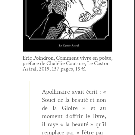
Eric Poindron, Com­ment vivre en poète,
pré­face de Chalélie Cou­ture, Le Cas­tor
Astral, 2019, 137 pages, 15 €.
Apol­li­naire avait écrit : «
Souci de la beauté et non
de la Gloire » et au
moment d’offrir le livre,
il raye « la beauté » qu’il
rem­place par « l’être par­