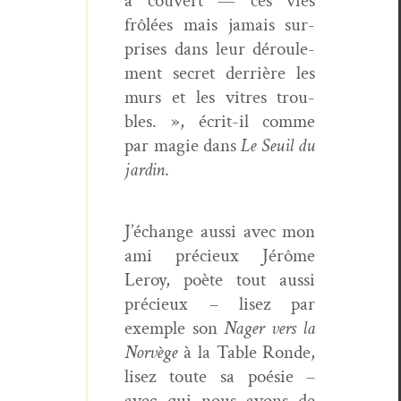
à cou­vert — ces vies
frôlées mais jamais sur­
pris­es dans leur déroule­
ment secret der­rière les
murs et les vit­res trou­
bles. », écrit-il comme
par magie dans
Le Seuil du
jardin
.
J’échange aus­si avec mon
ami pré­cieux Jérôme
Leroy, poète tout aus­si
pré­cieux – lisez par
exem­ple son
Nag­er vers la
Norvège
à la Table Ronde,
lisez toute sa poésie –
avec qui nous avons de