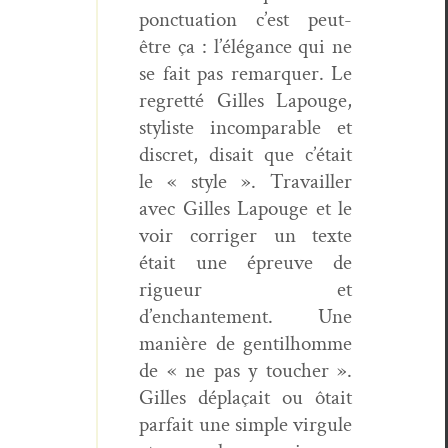
ponc­tu­a­tion c’est peut-
être ça : l’élégance qui ne
se fait pas remar­quer. Le
regret­té Gilles Lapouge,
styl­iste incom­pa­ra­ble et
dis­cret, dis­ait que c’était
le « style ». Tra­vailler
avec Gilles Lapouge et le
voir cor­riger un texte
était une épreuve de
rigueur et
d’enchantement. Une
manière de gen­til­homme
de « ne pas y touch­er ».
Gilles déplaçait ou ôtait
par­fait une sim­ple vir­gule