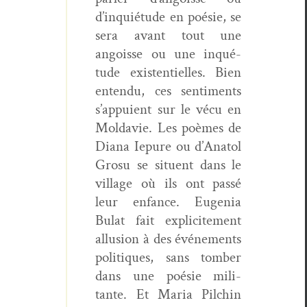
d’inquiétude en poésie, se
sera avant tout une
angoisse ou une inqué­
tude exis­ten­tielles. Bien
enten­du, ces sen­ti­ments
s’appuient sur le vécu en
Mol­davie. Les poèmes de
Diana Iepure ou d’Anatol
Gro­su se situent dans le
vil­lage où ils ont passé
leur enfance. Euge­nia
Bulat fait explicite­ment
allu­sion à des événe­ments
poli­tiques, sans tomber
dans une poésie mil­i­
tante. Et Maria Pilchin