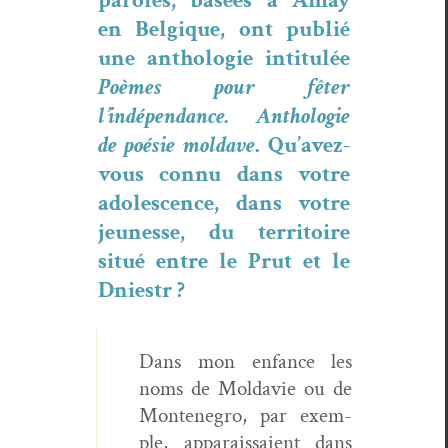
en Bel­gique, ont pub­lié
une antholo­gie inti­t­ulée
Poèmes pour fêter
l’indépendance. Antholo­gie
de poésie mol­dave
. Qu’avez-
vous con­nu dans votre
ado­les­cence, dans votre
jeunesse, du ter­ri­toire
situé entre le Prut et le
Dniestr ?
Dans mon enfance les
noms de Mol­davie ou de
Mon­tene­gro, par exem­
ple, appa­rais­saient dans