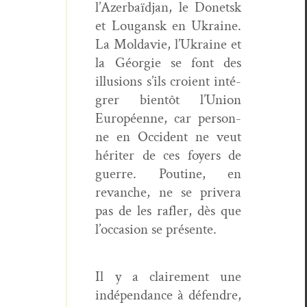
l’Azerbaïdjan, le Donet­sk
et Lougan­sk en Ukraine.
La Mol­davie, l’Ukraine et
la Géorgie se font des
illu­sions s’ils croient inté­
gr­er bien­tôt l’Union
Européenne, car per­son­
ne en Occi­dent ne veut
hérit­er de ces foy­ers de
guerre. Pou­tine, en
revanche, ne se privera
pas de les rafler, dès que
l’occasion se présente.
Il y a claire­ment une
indépen­dance à défendre,