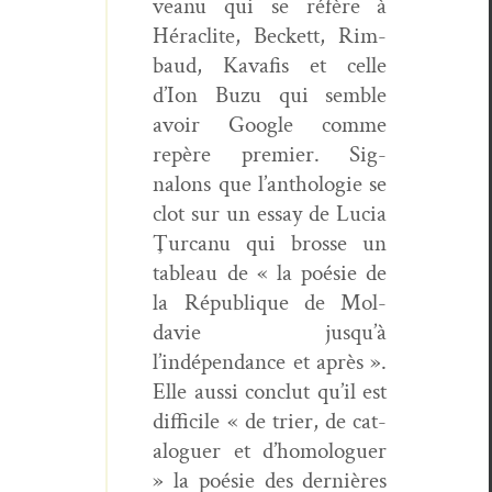
veanu qui se réfère à
Hér­a­clite, Beck­ett, Rim­
baud, Kavafis et celle
d’Ion Buzu qui sem­ble
avoir Google comme
repère pre­mier. Sig­
nalons que l’anthologie se
clot sur un essay de Lucia
Ţur­canu qui brosse un
tableau de « la poésie de
la République de Mol­
davie jusqu’à
l’indépendance et après ».
Elle aus­si con­clut qu’il est
dif­fi­cile « de tri­er, de cat­
a­loguer et d’homologuer
» la poésie des dernières