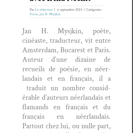
Par
La rédaction
|
6 septembre 2024
|
Catégories :
Focus
,
Jan H. Mysjkin
Jan H. Mysjkin, poète,
cinéaste, tra­duc­teur, vit entre
Ams­ter­dam, Bucarest et Paris.
Auteur d’une dizaine de
recueils de poésie, en néer­
landais et en français, il a
traduit un nom­bre con­sid­
érable d’au­teurs
néer­landais et
fla­mands en français et du
français en néer­landais.
Partout chez lui, ou nulle part,