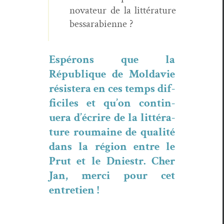
nova­teur de la lit­téra­ture
bessarabienne ?
Espérons que la
République de Mol­davie
résis­tera en ces temps dif­
fi­ciles et qu’on con­tin­
uera d’écrire de la lit­téra­
ture roumaine de qual­ité
dans la région entre le
Prut et le Dniestr. Cher
Jan, mer­ci pour cet
entretien !