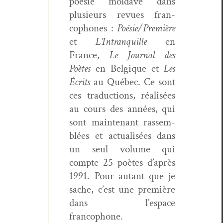
poésie mol­dave dans
plusieurs revues fran­
coph­o­nes :
Poésie/Première
et
L’Intranquille
en
France,
Le Jour­nal des
Poètes
en Bel­gique et
Les
Écrits
au Québec. Ce sont
ces tra­duc­tions, réal­isées
au cours des années, qui
sont main­tenant rassem­
blées et actu­al­isées dans
un seul vol­ume qui
compte 25 poètes d’après
1991. Pour autant que je
sache, c’est une pre­mière
dans l’espace
francophone.