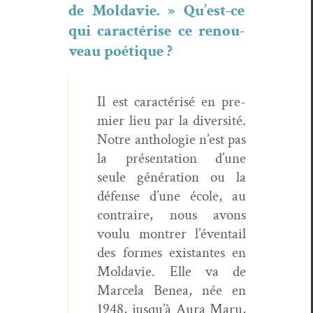
de Mol­davie. » Qu’est-ce
qui car­ac­térise ce renou­
veau poétique ?
Il est car­ac­térisé en pre­
mier lieu par la diver­sité.
Notre antholo­gie n’est pas
la présen­ta­tion d’une
seule généra­tion ou la
défense d’une école, au
con­traire, nous avons
voulu mon­tr­er l’éventail
des formes exis­tantes en
Mol­davie. Elle va de
Marcela Benea, née en
1948, jusqu’à Aura Maru,