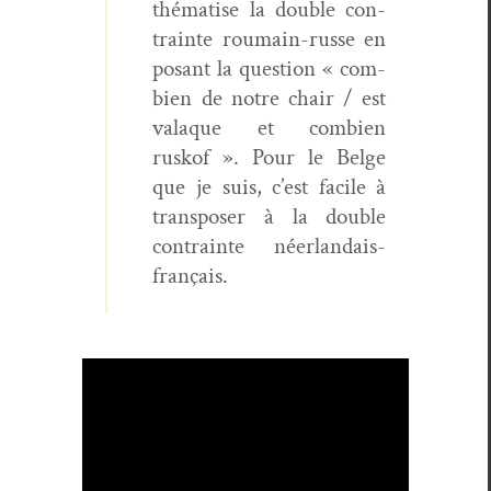
thé­ma­tise la dou­ble con­
trainte roumain-russe en
posant la ques­tion « com­
bi­en de notre chair / est
valaque et com­bi­en
ruskof ». Pour le Belge
que je suis, c’est facile à
trans­pos­er à la dou­ble
con­trainte néerlandais-
français.