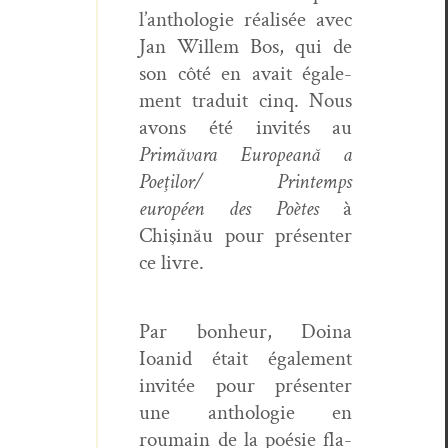
l’anthologie réal­isée avec
Jan Willem Bos, qui de
son côté en avait égale­
ment traduit cinq. Nous
avons été invités au
Primă­vara Euro­peană a
Poeţilor/ Print­emps
européen des Poètes
à
Chişinău pour présen­ter
ce livre.
Par bon­heur, Doina
Ioanid était égale­ment
invitée pour présen­ter
une antholo­gie en
roumain de la poésie fla­