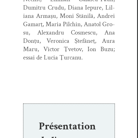
Dumitru Crudu, Diana Iepure, Lil­
iana Armaşu, Moni Stănilă, Andrei
Gamarţ, Maria Pilchin, Ana­tol Gro­
su, Alexan­dru Cosmes­cu, Ana
Donţu, Veron­i­ca Şte­făneţ, Aura
Maru, Vic­tor Ţve­tov, Ion Buzu;
essai de Lucia Ţurcanu.
Présentation