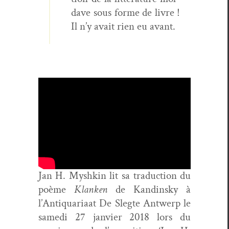
dave sous forme de livre !
Il n’y avait rien eu avant.
Jan H. Myshkin lit sa tra­duc­tion du
poème
Klanken
de Kandin­sky à
l’An­ti­quar­i­aat De Slegte Antwerp le
same­di 27 jan­vi­er 2018 lors du