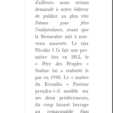
d’ailleurs nous avions
demandé à notre édi­teur
de pub­li­er au plus vite
Poèmes pour fêter
l’indépendance
, avant que
la Bessara­bie soit à nou­
veau annexée. Le tzar
Nico­las I l’a fait une pre­
mière fois en 1812, le
« Père des Peu­ples »
Staline lui a emboîté le
pas en 1940. Le « maître
du Krem­lin » Pou­tine
pren­dra-t-il mod­èle sur
ses deux prédécesseurs,
du coup faisant bar­rage
au remar­quable élan