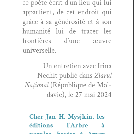
ce poète écrit d’un lieu qui lui
appar­tient, de cet endroit qui
grâce à sa générosité et à son
human­ité lui de trac­er les
fron­tières d’une œuvre
universelle.
Un entre­tien avec Iri­na
Nechit pub­lié dans
Ziarul
Naţion­al
(République de Mol­
davie), le 27 mai 2024
Cher Jan H. Mysjkin, les
édi­tions l’Arbre à
paroles, basées à Amay