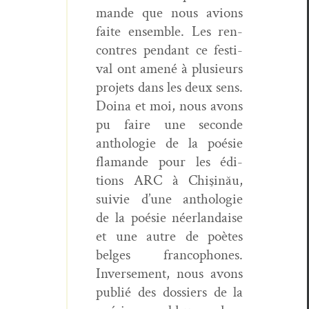
mande que nous avions
faite ensem­ble. Les ren­
con­tres pen­dant ce fes­ti­
val ont amené à plusieurs
pro­jets dans les deux sens.
Doina et moi, nous avons
pu faire une sec­onde
antholo­gie de la poésie
fla­mande pour les édi­
tions ARC à Chişinău,
suiv­ie d’une antholo­gie
de la poésie néer­landaise
et une autre de poètes
belges fran­coph­o­nes.
Inverse­ment, nous avons
pub­lié des dossiers de la