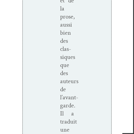
et de
la
prose,
aus­si
bien
des
clas­
siques
que
des
auteurs
de
l’avant-
garde.
Il a
traduit
une