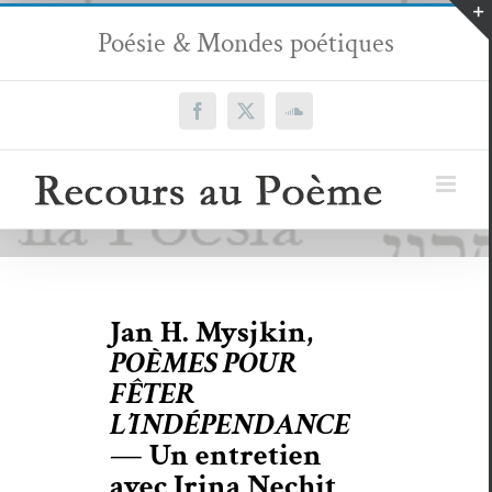
Passer
Poésie & Mondes poétiques
au
contenu
Facebook
X
SoundCloud
Jan H. Mysjkin,
POÈMES POUR
FÊTER
L’INDÉPENDANCE
— Un entretien
avec Irina Nechit