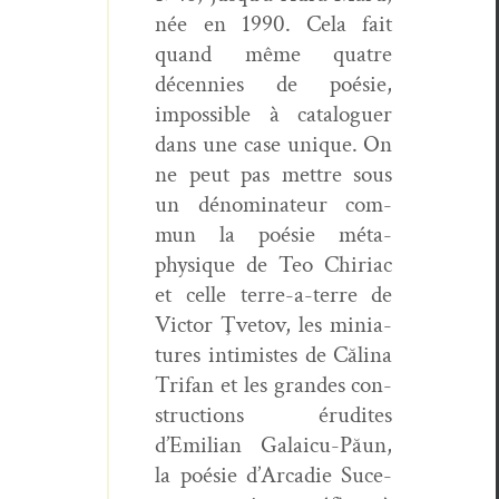
née en 1990. Cela fait
quand même qua­tre
décen­nies de poésie,
impos­si­ble à cat­a­loguer
dans une case unique. On
ne peut pas met­tre sous
un dénom­i­na­teur com­
mun la poésie méta­
physique de Teo Chiri­ac
et celle terre-a-terre de
Vic­tor Ţve­tov, les minia­
tures intimistes de Căli­na
Tri­fan et les grandes con­
struc­tions éru­dites
d’Emilian Galaicu-Păun,
la poésie d’Arcadie Suce­