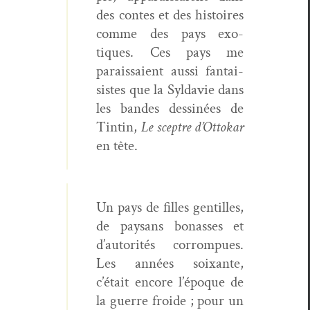
des con­tes et des his­toires
comme des pays exo­
tiques. Ces pays me
parais­saient aus­si fan­tai­
sistes que la Syl­davie dans
les ban­des dess­inées de
Tintin,
Le scep­tre d’Ottokar
en tête.
Un pays de filles gen­tilles,
de paysans bonass­es et
d’autorités cor­rompues.
Les années soix­ante,
c’était encore l’époque de
la guerre froide ; pour un