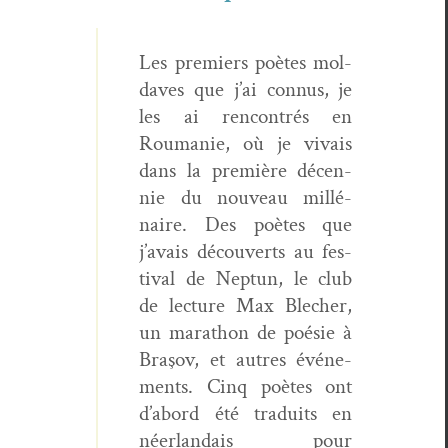
Les pre­miers poètes mol­
dav­es que j’ai con­nus, je
les ai ren­con­trés en
Roumanie, où je vivais
dans la pre­mière décen­
nie du nou­veau mil­lé­
naire. Des poètes que
j’avais décou­verts au fes­
ti­val de Nep­tun, le club
de lec­ture Max Blech­er,
un marathon de poésie à
Braşov, et autres événe­
ments. Cinq poètes ont
d’abord été traduits en
néer­landais pour