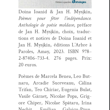
Doina Ioanid & Jan H. Mysjkin,
Poèmes pour fêter l’indépendance.
Antholo­gie de poésie mol­dave
, pré­face
de Jan H. Mysjkin, choix, tra­duc­
tions et notices de Doina Ioanid et
Jan H. Mysjkin, édi­tions L’Arbre à
Paroles, Amay, 2023. ISBN 978–
2‑87406–733‑4. 276 pages. Prix:
20 euros.
Poèmes de
Marcela Benea, Leo But­
naru, Arcadie Suce­veanu, Căli­na
Tri­fan, Teo Chiri­ac, Euge­nia Bulat,
Vasile Gârneţ, Nico­lae Popa, Grig­
ore Chiper, Nico­lae Spă­taru, Iri­na
Nechit, Emil­ian Galaicu-Păun,