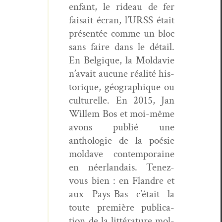
enfant, le rideau de fer
fai­sait écran, l’URSS était
présen­tée comme un bloc
sans faire dans le détail.
En Bel­gique, la Mol­davie
n’avait aucune réal­ité his­
torique, géo­graphique ou
cul­turelle. En 2015, Jan
Willem Bos et moi-même
avons pub­lié une
antholo­gie de la poésie
mol­dave con­tem­po­raine
en néer­landais. Tenez-
vous bien : en Flan­dre et
aux Pays-Bas c’était la
toute pre­mière pub­li­ca­
tion de la lit­téra­ture mol­