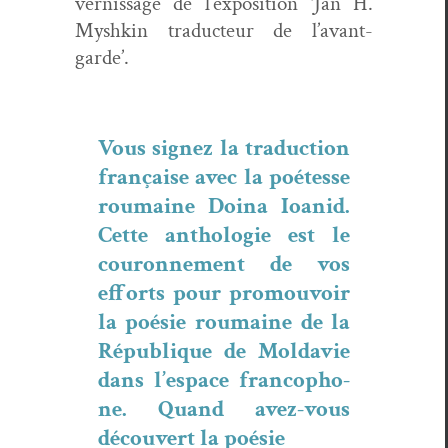
vernissage de l’ex­po­si­tion ‘Jan H.
Myshkin tra­duc­teur de l’avant-
garde’.
Vous signez la tra­duc­tion
française avec la poétesse
roumaine Doina Ioanid.
Cette antholo­gie est le
couron­nement de vos
efforts pour pro­mou­voir
la poésie roumaine de la
République de Mol­davie
dans l’espace fran­coph­o­
ne. Quand avez-vous
décou­vert la poésie