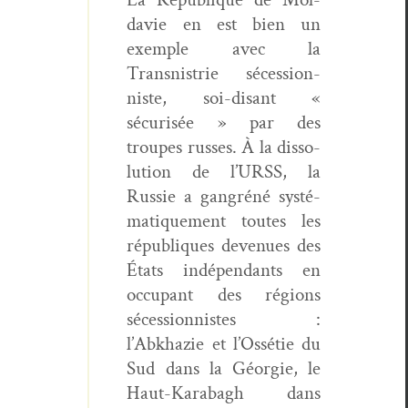
davie en est bien un
exem­ple avec la
Transnistrie séces­sion­
niste, soi-dis­ant «
sécurisée » par des
troupes russ­es. À la dis­so­
lu­tion de l’URSS, la
Russie a gan­gréné sys­té­
ma­tique­ment toutes les
républiques dev­enues des
États indépen­dants en
occu­pant des régions
séces­sion­nistes :
l’Abkhazie et l’Ossétie du
Sud dans la Géorgie, le
Haut-Karabagh dans