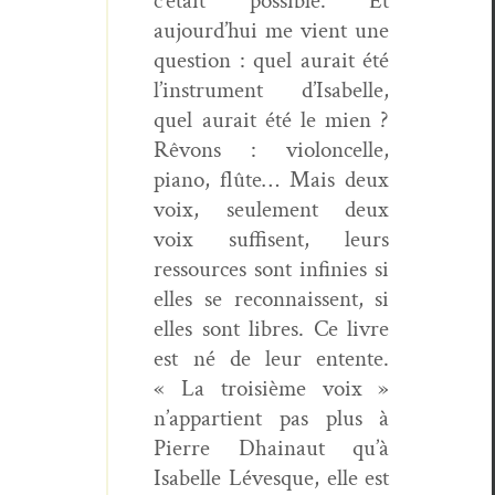
c’était pos­si­ble. Et
aujourd’hui me vient une
ques­tion : quel aurait été
l’instrument d’Isabelle,
quel aurait été le mien ?
Rêvons : vio­lon­celle,
piano, flûte… Mais deux
voix, seule­ment deux
voix suff­isent, leurs
ressources sont infinies si
elles se recon­nais­sent, si
elles sont libres. Ce livre
est né de leur entente.
« La troisième voix »
n’appartient pas plus à
Pierre Dhain­aut qu’à
Isabelle Lévesque, elle est