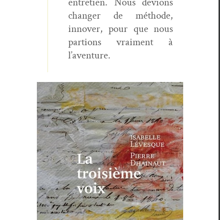
entre­tien. Nous devions
chang­er de méth­ode,
innover, pour que nous
par­tions vrai­ment à
l’aventure.