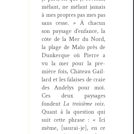
mêlant, ne mêlant jamais
à mes pro­pres pas mes pas
sans cesse. » À cha­cun
son paysage d’enfance, la
côte de la Mer du Nord,
la plage de Malo près de
Dunkerque où Pierre a
vu la mer pour la pre­
mière fois, Château Gail­
lard et les falais­es de craie
des Andelys pour moi.
Ces deux paysages
fondent
La troisième voix
.
Quant à la ques­tion qui
suit cette phrase : « Ici
même, [saurai-je], en ce