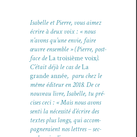
Isabelle et Pierre, vous aimez
écrire à deux voix : « nous
n’avons qu’une envie, faire
œuvre ensem­ble » (Pierre, post­
face de
La troisième voix
).
C’était déjà le cas de
La
grande année
, paru chez le
même édi­teur en 2018. De ce
nou­veau livre, Isabelle, tu pré­
cis­es ceci : « Mais nous avons
sen­ti la néces­sité d’écrire des
textes plus longs, qui accom­
pa­g­n­eraient nos let­tres – sec­