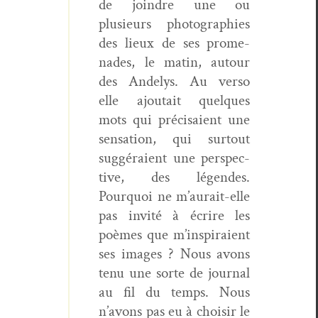
de join­dre une ou
plusieurs pho­togra­phies
des lieux de ses prom­e­
nades, le matin, autour
des Andelys. Au ver­so
elle ajoutait quelques
mots qui pré­ci­saient une
sen­sa­tion, qui surtout
sug­géraient une per­spec­
tive, des légen­des.
Pourquoi ne m’aurait-elle
pas invité à écrire les
poèmes que m’inspiraient
ses images ? Nous avons
tenu une sorte de jour­nal
au fil du temps. Nous
n’avons pas eu à choisir le