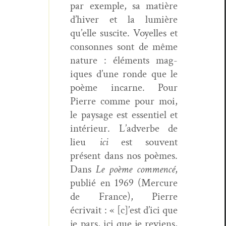
par exem­ple, sa matière
d’hiver et la lumière
qu’elle sus­cite. Voyelles et
con­sonnes sont de même
nature : élé­ments mag­
iques d’une ronde que le
poème incar­ne. Pour
Pierre comme pour moi,
le paysage est essen­tiel et
intérieur. L’adverbe de
lieu
ici
est sou­vent
présent dans nos poèmes.
Dans
Le poème com­mencé
,
pub­lié en 1969 (Mer­cure
de France), Pierre
écrivait : « [c]’est d’ici que
je pars, ici que je reviens,