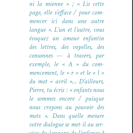
ni la mienne » ; « Lis cette
page, elle s’efface / pour com­
mencer ici dans une autre
langue ». L’un et l’autre, vous
évo­quez un amour enfan­tin
des let­tres, des voyelles, des
con­sonnes — à tra­vers, par
exem­ple, le « A » du com­
mence­ment, le « r » et le « l »
du mot « avril »… D’ailleurs,
Pierre, tu écris : « enfants nous
le sommes encore / puisque
nous croyons au pou­voir des
mots ». Dans quelle mesure
votre dia­logue se met-il au ser­
vice du lan­gage de l’enfance ?