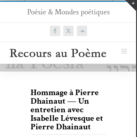
Passer
Poésie & Mondes poétiques
au
contenu
Facebook
X
SoundCloud
Hommage à Pierre
Dhainaut — Un
entretien avec
Isabelle Lévesque et
Pierre Dhainaut