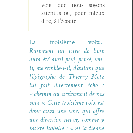
veut que nous soyons
atten­tifs ou, pour mieux
dire, à l’écoute.
La troisième voix
…
Rarement un titre de livre
aura été aus­si pesé, pen­sé, sen­
ti, me sem­ble-t-il, d’autant que
l’épigraphe de Thier­ry Metz
lui fait directe­ment écho :
« chemin au croise­ment de nos
voix ». Cette troisième voix est
donc aus­si une voie, qui offre
une direc­tion neuve, comme y
insiste Isabelle : « ni la tienne