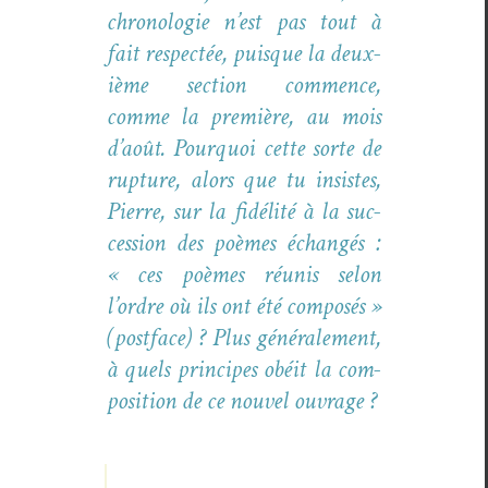
chronolo­gie n’est pas tout à
fait respec­tée, puisque la deux­
ième sec­tion com­mence,
comme la pre­mière, au mois
d’août. Pourquoi cette sorte de
rup­ture, alors que tu insistes,
Pierre, sur la fidél­ité à la suc­
ces­sion des poèmes échangés :
« ces poèmes réu­nis selon
l’ordre où ils ont été com­posés »
(post­face) ? Plus générale­ment,
à quels principes obéit la com­
po­si­tion de ce nou­v­el ouvrage ?