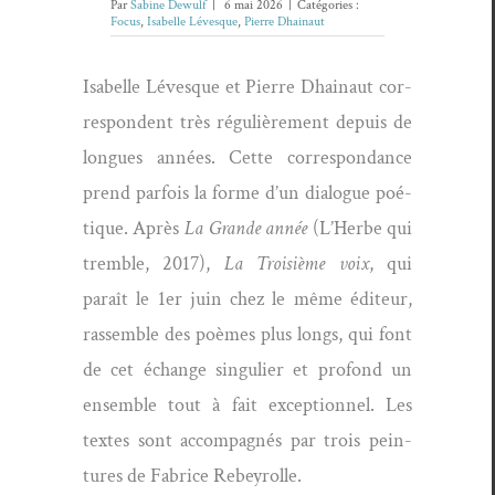
Par
Sabine Dewulf
|
6 mai 2026
|
Catégories :
Focus
,
Isabelle Lévesque
,
Pierre Dhainaut
Isabelle Lévesque et Pierre Dhain­aut cor­
re­spon­dent très régulière­ment depuis de
longues années. Cette cor­re­spon­dance
prend par­fois la forme d’un dia­logue poé­
tique. Après
La Grande année
(L’Herbe qui
trem­ble, 2017),
La Troisième voix
, qui
paraît le 1er juin chez le même édi­teur,
rassem­ble des poèmes plus longs, qui font
de cet échange sin­guli­er et pro­fond un
ensem­ble tout à fait excep­tion­nel. Les
textes sont accom­pa­g­nés par trois pein­
tures de Fab­rice Rebeyrolle.