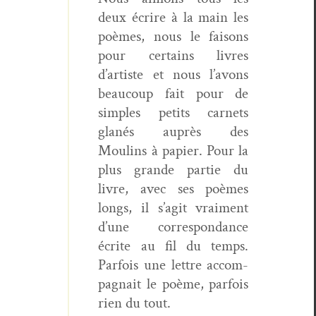
deux écrire à la main les
poèmes, nous le faisons
pour cer­tains livres
d’artiste et nous l’avons
beau­coup fait pour de
sim­ples petits car­nets
glanés auprès des
Moulins à papi­er. Pour la
plus grande par­tie du
livre, avec ses poèmes
longs, il s’agit vrai­ment
d’une cor­re­spon­dance
écrite au fil du temps.
Par­fois une let­tre accom­
pa­g­nait le poème, par­fois
rien du tout.