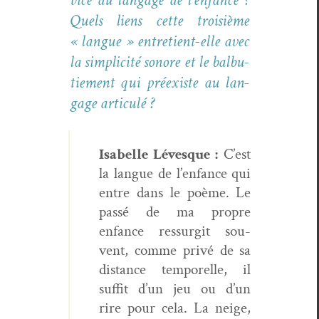
Quels liens cette troisième
« langue » entre­tient-elle avec
la sim­plic­ité sonore et le bal­bu­
tiement qui préex­iste au lan­
gage articulé ?
Isabelle Lévesque :
C’est
la langue de l’enfance qui
entre dans le poème. Le
passé de ma pro­pre
enfance ressur­git sou­
vent, comme privé de sa
dis­tance tem­porelle, il
suf­fit d’un jeu ou d’un
rire pour cela. La neige,