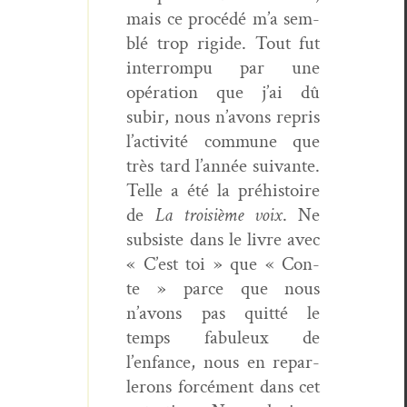
mais ce procédé m’a sem­
blé trop rigide. Tout fut
inter­rompu par une
opéra­tion que j’ai dû
subir, nous n’avons repris
l’activité com­mune que
très tard l’année suiv­ante.
Telle a été la préhis­toire
de
La troisième voix
. Ne
sub­siste dans le livre avec
« C’est toi » que « Con­
te » parce que nous
n’avons pas quit­té le
temps fab­uleux de
l’enfance, nous en repar­
lerons for­cé­ment dans cet