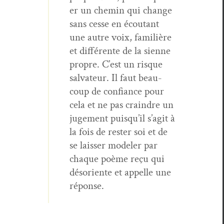
er un chemin qui change
sans cesse en écoutant
une autre voix, famil­ière
et dif­férente de la sienne
pro­pre. C’est un risque
sal­va­teur. Il faut beau­
coup de con­fi­ance pour
cela et ne pas crain­dre un
juge­ment puisqu’il s’agit à
la fois de rester soi et de
se laiss­er mod­el­er par
chaque poème reçu qui
désori­ente et appelle une
réponse.