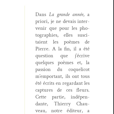
Dans
La grande année
, a
pri­ori, je ne devais inter­
venir que pour les pho­
togra­phies, elles sus­ci­
taient les poèmes de
Pierre. A la fin, il a été
ques­tion que j’écrive
quelques poèmes et, la
pas­sion du coqueli­cot
m’emportant, ils ont tous
été écrits en regar­dant les
cap­tures de ces fleurs.
Cette par­tie, indépen­
dante, Thier­ry Chau­
veau, notre édi­teur, a