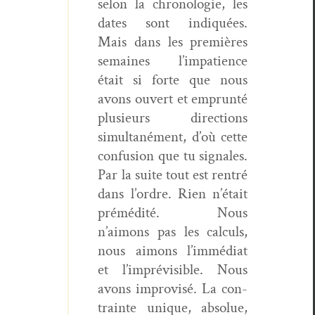
selon la chronolo­gie, les
dates sont indiquées.
Mais dans les pre­mières
semaines l’impatience
était si forte que nous
avons ouvert et emprun­té
plusieurs direc­tions
simul­tané­ment, d’où cette
con­fu­sion que tu sig­nales.
Par la suite tout est ren­tré
dans l’ordre. Rien n’était
prémédité. Nous
n’aimons pas les cal­culs,
nous aimons l’immédiat
et l’imprévisible. Nous
avons impro­visé. La con­
trainte unique, absolue,