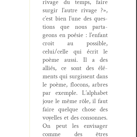
rivage du temps, faire
sur­gir l’autre rivage ?»,
c’est bien l’une des ques­
tions que nous parta­
geons en poésie : l’enfant
croit au pos­si­ble,
celui/celle qui écrit le
poème aus­si. Il a des
alliés, ce sont des élé­
ments qui sur­gis­sent dans
le poème, flo­cons, arbres
par exem­ple. L’alphabet
joue le même rôle, il faut
faire quelque chose des
voyelles et des con­sonnes.
On peut les envis­ager
comme des êtres