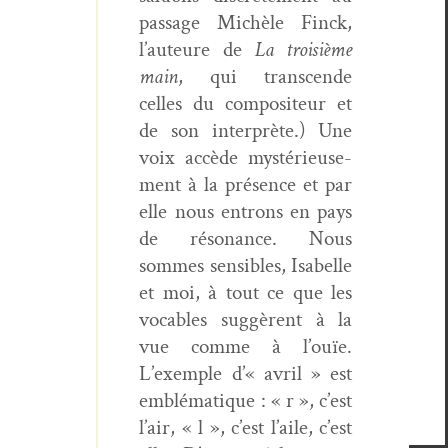
pas­sage Michèle Finck,
l’auteure de
La troisième
main
, qui tran­scende
celles du com­pos­i­teur et
de son inter­prète.) Une
voix accède mys­térieuse­
ment à la présence et par
elle nous entrons en pays
de réso­nance. Nous
sommes sen­si­bles, Isabelle
et moi, à tout ce que les
voca­bles sug­gèrent à la
vue comme à l’ouïe.
L’exemple d’« avril » est
emblé­ma­tique : « r », c’est
l’air, « l », c’est l’aile, c’est