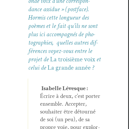
onde voix d’une cor­re­spon­
dance assidue » (post­face).
Hormis cette longueur des
poèmes et le fait qu’ils ne sont
plus ici accom­pa­g­nés de pho­
togra­phies, quelles autres dif­
férences voyez-vous entre le
pro­jet de
La troisième voix
et
celui de
La grande année
?
Isabelle Lévesque :
Écrire à deux, c’est porter
ensem­ble. Accepter,
souhaiter être détourné
de soi (un peu), de sa
pro­pre voie, pour explor­