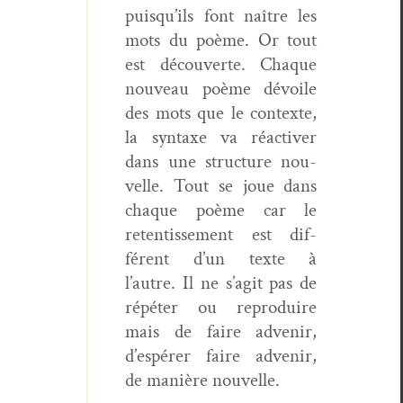
puisqu’ils font naître les
mots du poème. Or tout
est décou­verte. Chaque
nou­veau poème dévoile
des mots que le con­texte,
la syn­taxe va réac­tiv­er
dans une struc­ture nou­
velle. Tout se joue dans
chaque poème car le
reten­tisse­ment est dif­
férent d’un texte à
l’autre. Il ne s’agit pas de
répéter ou repro­duire
mais de faire advenir,
d’espérer faire advenir,
de manière nouvelle.