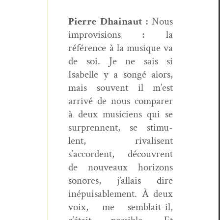
Pierre Dhain­aut :
Nous
impro­vi­sions
:
la
référence à la musique va
de soi. Je ne sais si
Isabelle y a songé alors,
mais sou­vent il m’est
arrivé de nous com­par­er
à deux musi­ciens qui se
sur­pren­nent, se stim­u­
lent, rivalisent
s’accordent, décou­vrent
de nou­veaux hori­zons
sonores, j’allais dire
inépuis­able­ment. À deux
voix, me sem­blait-il,