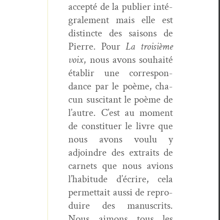
accep­té de la pub­li­er inté­
grale­ment mais elle est
dis­tincte des saisons de
Pierre. Pour
La troisième
voix
, nous avons souhaité
établir une cor­re­spon­
dance par le poème, cha­
cun sus­ci­tant le poème de
l’autre. C’est au moment
de con­stituer le livre que
nous avons voulu y
adjoin­dre des extraits de
car­nets que nous avions
l’habitude d’écrire, cela
per­me­t­tait aus­si de repro­
duire des man­u­scrits.
Nous aimons tous les