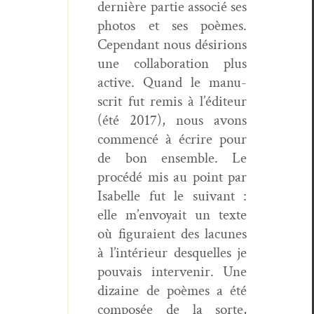
dernière par­tie asso­cié ses
pho­tos et ses poèmes.
Cepen­dant nous désiri­ons
une col­lab­o­ra­tion plus
active. Quand le man­u­
scrit fut remis à l’éditeur
(été 2017), nous avons
com­mencé à écrire pour
de bon ensem­ble. Le
procédé mis au point par
Isabelle fut le suiv­ant :
elle m’envoyait un texte
où fig­u­raient des lacunes
à l’intérieur desquelles je
pou­vais inter­venir. Une
dizaine de poèmes a été
com­posée de la sorte,