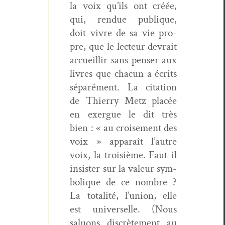
la voix qu’ils ont créée,
qui, ren­due publique,
doit vivre de sa vie pro­
pre, que le lecteur devrait
accueil­lir sans penser aux
livres que cha­cun a écrits
séparé­ment. La cita­tion
de Thier­ry Metz placée
en exer­gue le dit très
bien : « au croise­ment des
voix » appa­raît l’autre
voix, la troisième. Faut-il
insis­ter sur la valeur sym­
bol­ique de ce nom­bre ?
La total­ité, l’union, elle
est uni­verselle. (Nous
salu­ons dis­crète­ment au