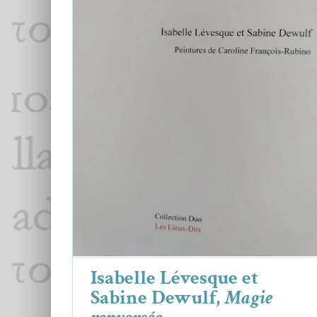
Isabelle Lévesque et Sabine Dewulf,
Magie renversée
Critiques
Isabelle Lévesque
Sabine Dewulf
Isabelle Lévesque et
Sabine Dewulf,
Magie