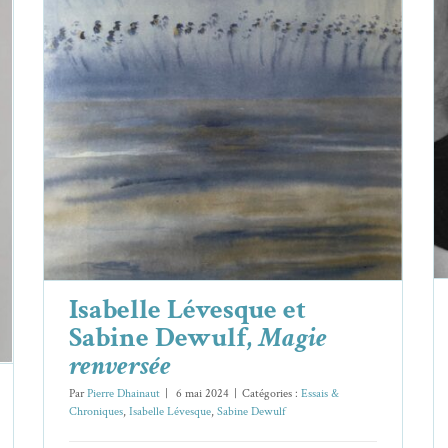
Isabelle Lévesque et Sabine Dewulf,
Magie renversée
Essais & Chroniques
Isabelle Lévesque
Sabine Dewulf
Isabelle Lévesque et
Sabine Dewulf,
Magie
renversée
Par
Pierre Dhainaut
|
6 mai 2024
|
Catégories :
Essais &
Chroniques
,
Isabelle Lévesque
,
Sabine Dewulf