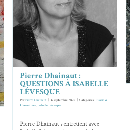
Pierre Dhainaut : QUESTIONS À
ISABELLE LÉVESQUE
Essais & Chroniques
Isabelle Lévesque
Pierre Dhainaut :
QUESTIONS À ISABELLE
LÉVESQUE
Par
Pierre Dhainaut
|
6 septembre 2022
|
Catégories :
Essais &
Chroniques
,
Isabelle Lévesque
Pierre Dhainaut s'entretient avec