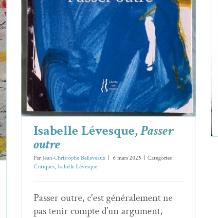
Isabelle Lévesque,
Passer outre
Critiques
Isabelle Lévesque
Isabelle Lévesque,
Passer
outre
Par
Jean-Christophe Belleveaux
|
6 mars 2025
|
Catégories :
Critiques
,
Isabelle Lévesque
Passer outre, c'est généralement ne
pas tenir compte d’un argument,