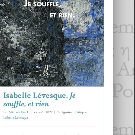
Isabelle Lévesque,
Je souffle, et rien
Critiques
Isabelle Lévesque
Isabelle Lévesque,
Je
souffle, et rien
Par
Michèle Finck
|
29 août 2022
|
Catégories :
Critiques
,
Isabelle Lévesque