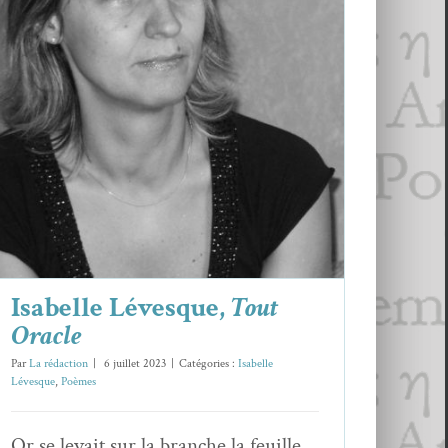
Isabelle Lévesque,
Tout Oracle
Isabelle Lévesque
Poèmes
Isabelle Lévesque,
Tout
Oracle
Par
La rédaction
|
6 juillet 2023
|
Catégories :
Isabelle
Lévesque
,
Poèmes
Or se levait sur la branche la feuille