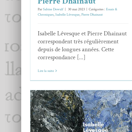
Pierre Dhainaut
Par
Sabine Dewulf
|
30 mai 2023
|
Catégories :
Essais &
Chroniques
,
Isabelle Lévesque
,
Pierre Dhainaut
Isabelle Lévesque et Pierre Dhainaut
correspondent très régulièrement
depuis de longues années. Cette
correspondance [...]
Lire la suite