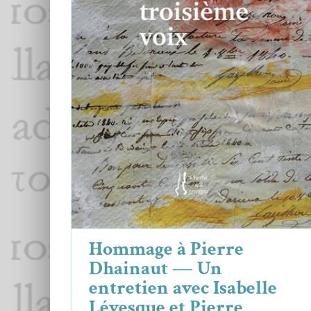
Hommage à Pierre Dhainaut — Un
entretien avec Isabelle Lévesque et
Pierre Dhainaut
Focus
Isabelle Lévesque
Pierre Dhainaut
Hommage à Pierre
Dhainaut — Un
entretien avec Isabelle
Lévesque et Pierre