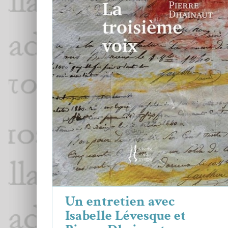
Un entretien avec Isabelle Lévesque
et Pierre Dhainaut
Essais & Chroniques
Isabelle Lévesque
Pierre Dhainaut
Un entretien avec
Isabelle Lévesque et