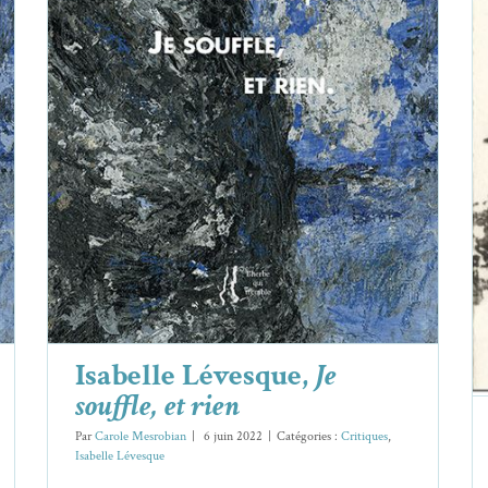
Isabelle Lévesque,
Je souffle, et rien
Critiques
Isabelle Lévesque
Isabelle Lévesque,
Je
souffle, et rien
Par
Carole Mesrobian
|
6 juin 2022
|
Catégories :
Critiques
,
Isabelle Lévesque