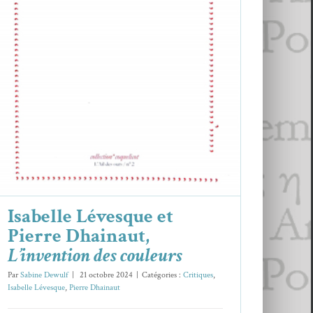
Isabelle Lévesque et Pierre Dhainaut,
L’invention des couleurs
Critiques
Isabelle Lévesque
Pierre Dhainaut
Isabelle Lévesque et
Pierre Dhainaut,
L’invention des couleurs
Par
Sabine Dewulf
|
21 octobre 2024
|
Catégories :
Critiques
,
Isabelle Lévesque
,
Pierre Dhainaut