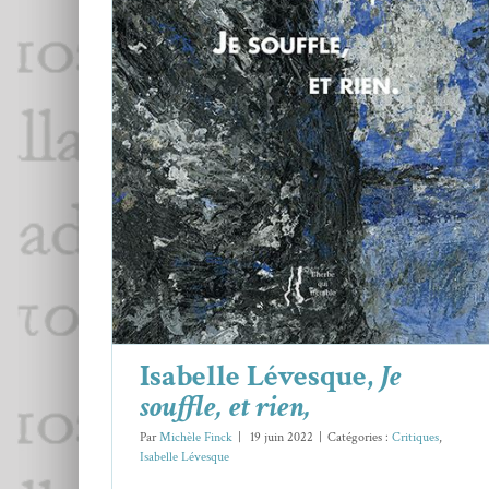
Isabelle Lévesque,
Je souffle, et rien,
Critiques
Isabelle Lévesque
Isabelle Lévesque,
Je
souffle, et rien,
Par
Michèle Finck
|
19 juin 2022
|
Catégories :
Critiques
,
Isabelle Lévesque