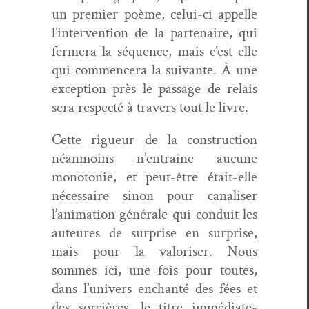
un pre­mier poème, celui-ci appelle
l’intervention de la parte­naire, qui
fer­mera la séquence, mais c’est elle
qui com­mencera la suiv­ante. À une
excep­tion près le pas­sage de relais
sera respec­té à tra­vers tout le livre.
Cette rigueur de la con­struc­tion
néan­moins n’entraîne aucune
monot­o­nie, et peut-être était-elle
néces­saire sinon pour canalis­er
l’animation générale qui con­duit les
auteures de sur­prise en sur­prise,
mais pour la val­oris­er. Nous
sommes ici, une fois pour toutes,
dans l’univers enchan­té des fées et
des sor­cières, le titre immé­di­ate­