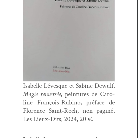
Isabelle Lévesque et Sabine Dewulf,
Magie ren­ver­sée
, pein­tures de Car­o­
line François-Rubi­no, pré­face de
Flo­rence Saint-Roch, non pag­iné,
Les Lieux-Dits, 2024, 20 €.