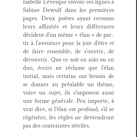
Isabelle Lévesque envoie ces lignes à
Sabine Dewulf dans les pre­mières
pages. Deux poètes ayant recon­nu
leurs affinités et leurs dif­férences
déci­dent d’un même « élan » de par­
tir à l’aventure pour la joie d’être et
de faire ensem­ble, de s’ouvrir, de
décou­vrir. Que ce soit en solo ou en
duo, écrire ne réclame que l’élan
ini­tial, mais cer­tains ont besoin de
se don­ner au préal­able un thème,
voire un sujet, ils s’imposent aus­si
une forme générale. Peu importe, à
vrai dire, si l’élan est pro­fond, s’il se
régénère, les règles ne devien­dront
pas des con­traintes stériles.