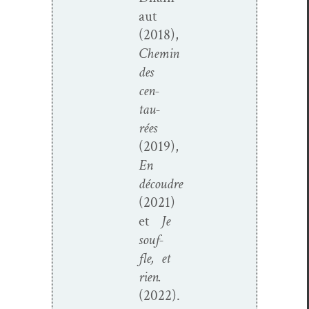
aut
(2018),
Chemin
des
cen­
tau­
rées
(2019),
En
découdre
(2021)
et
Je
souf­
fle, et
rien.
(2022).