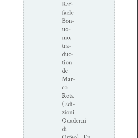
Raf­
faele
Bon­
uo­
mo,
tra­
duc­
tion
de
Mar­
co
Rota
(Edi­
zioni
Quaderni
di
Orfeo). En