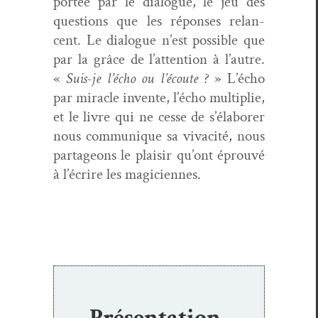
portée par le dia­logue, le jeu des
ques­tions que les répons­es relan­
cent. Le dia­logue n’est pos­si­ble que
par la grâce de l’attention à l’autre.
«
Suis-je l’écho ou l’écoute ?
» L’écho
par mir­a­cle invente, l’écho mul­ti­plie,
et le livre qui ne cesse de s’élaborer
nous com­mu­nique sa vivac­ité, nous
parta­geons le plaisir qu’ont éprou­vé
à l’écrire les magiciennes.
Présentation