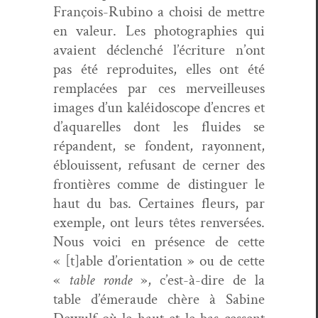
François-Rubi­no a choisi de met­tre
en valeur. Les pho­togra­phies qui
avaient déclenché l’écriture n’ont
pas été repro­duites, elles ont été
rem­placées par ces mer­veilleuses
images d’un kaléi­do­scope d’encres et
d’aquarelles dont les flu­ides se
répan­dent, se fondent, ray­on­nent,
éblouis­sent, refu­sant de cern­er des
fron­tières comme de dis­tinguer le
haut du bas. Cer­taines fleurs, par
exem­ple, ont leurs têtes ren­ver­sées.
Nous voici en présence de cette
« [t]able d’orientation » ou de cette
«
table ronde
», c’est-à-dire de la
table d’émeraude chère à Sabine