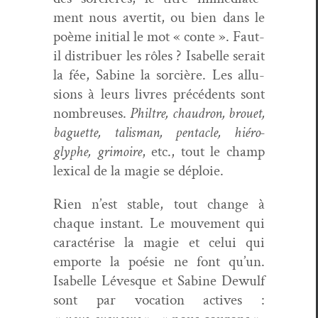
ment nous aver­tit, ou bien dans le
poème ini­tial le mot « con­te ». Faut-
il dis­tribuer les rôles ? Isabelle serait
la fée, Sabine la sor­cière. Les allu­
sions à leurs livres précé­dents sont
nom­breuses.
Philtre, chau­dron, brou­et,
baguette, tal­is­man, pen­ta­cle, hiéro­
glyphe, gri­moire
, etc., tout le champ
lex­i­cal de la magie se déploie.
Rien n’est sta­ble, tout change à
chaque instant. Le mou­ve­ment qui
car­ac­térise la magie et celui qui
emporte la poésie ne font qu’un.
Isabelle Lévesque et Sabine Dewulf
sont par voca­tion actives :