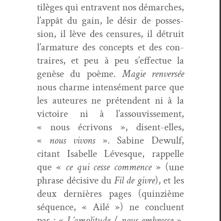
tilèges qui entra­vent nos démarch­es,
l’appât du gain, le désir de pos­ses­
sion, il lève des cen­sures, il détru­it
l’armature des con­cepts et des con­
traires, et peu à peu s’effectue la
genèse du poème.
Magie ren­ver­sée
nous charme inten­sé­ment parce que
les auteures ne pré­ten­dent ni à la
vic­toire ni à l’assouvissement,
« nous écrivons », dis­ent-elles,
«
nous vivons
». Sabine Dewulf,
citant Isabelle Lévesque, rap­pelle
que «
ce qui cesse com­mence
» (une
phrase déci­sive du
Fil de givre
), et les
deux dernières pages (quinz­ième
séquence, « Ailé ») ne con­clu­ent
pas : «
L’amplitude
/
nous embrasse
»,