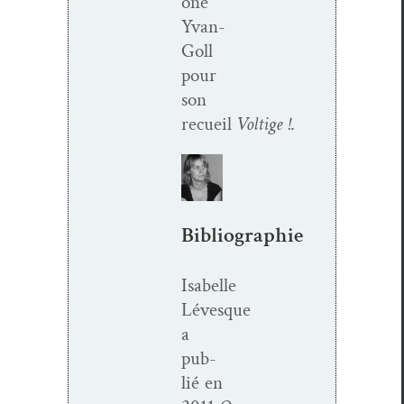
o­ne
Yvan-
Goll
pour
son
recueil
Voltige !
.
Bibliographie
Isabelle
Lévesque
a
pub­
lié en