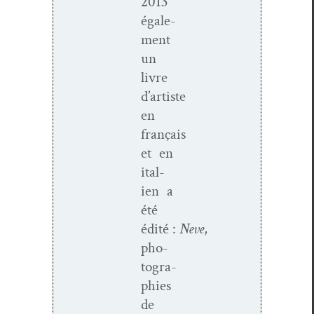
2013
égale­
ment
un
livre
d’artiste
en
français
et en
ital­
ien a
été
édité :
Neve
,
pho­
togra­
phies
de