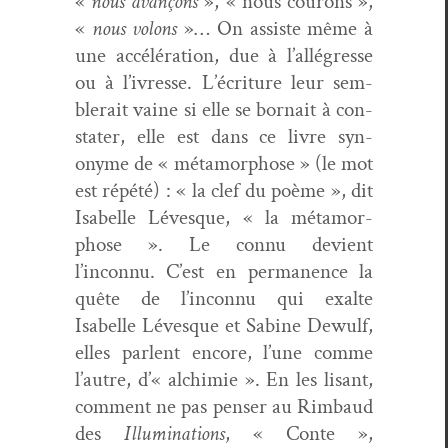
«
nous
avançons
», « nous courons »,
«
nous volons
»… On assiste même à
une accéléra­tion, due à l’allégresse
ou à l’ivresse. L’écriture leur sem­
blerait vaine si elle se bor­nait à con­
stater, elle est dans ce livre syn­
onyme de « méta­mor­phose » (le mot
est répété) : « la clef du poème », dit
Isabelle Lévesque, « la méta­mor­
phose ». Le con­nu devient
l’inconnu. C’est en per­ma­nence la
quête de l’inconnu qui exalte
Isabelle Lévesque et Sabine Dewulf,
elles par­lent encore, l’une comme
l’autre, d’« alchimie ». En les lisant,
com­ment ne pas penser au Rim­baud
des
Illu­mi­na­tions
, « Con­te »,