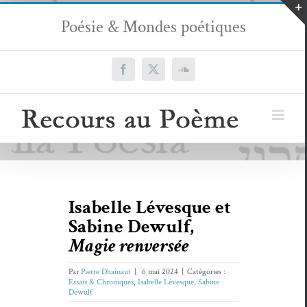
Passer
Poésie & Mondes poétiques
au
contenu
Facebook
X
SoundCloud
Isabelle Lévesque et
Sabine Dewulf,
Magie renversée
Par
Pierre Dhainaut
|
6 mai 2024
|
Catégories :
Essais & Chroniques
,
Isabelle Lévesque
,
Sabine
Dewulf