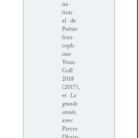
na­
tion­
al de
Poésie
fran­
coph­
o­ne
Yvan-
Goll
2018
(2017),
et
La
grande
année
,
avec
Pierre
Dhain­