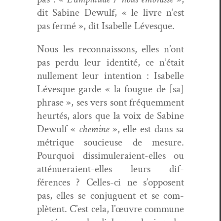
dit Sabine Dewulf, « le livre n’est
pas fer­mé », dit Isabelle Lévesque.
Nous les recon­nais­sons, elles n’ont
pas per­du leur iden­tité, ce n’était
nulle­ment leur inten­tion : Isabelle
Lévesque garde « la fougue de [sa]
phrase », ses vers sont fréquem­ment
heurtés, alors que la voix de Sabine
Dewulf «
chem­ine
», elle est dans sa
métrique soucieuse de mesure.
Pourquoi dis­simuleraient-elles ou
atténueraient-elles leurs dif­
férences ? Celles-ci ne s’opposent
pas, elles se con­juguent et se com­
plè­tent. C’est cela, l’œuvre com­mune