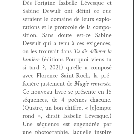
Dès l’origine Isabelle Lévesque et
Sabine Dewulf ont défi­ni ce que
seraient le domaine de leurs explo­
rations et le pro­to­cole de la com­po­
si­tion. Sans doute est-ce Sabine
Dewulf qui a tenu à ces exi­gences,
on les trou­vait dans
Tu dis délivr­er la
lumière
(édi­tions Pourquoi viens-tu
si tard ?, 2021) qu’elle a com­posé
avec Flo­rence Saint-Roch, la pré­
facière juste­ment de
Magie ren­ver­sée
.
Ce nou­veau livre se présente en 15
séquences, de 4 poèmes cha­cune.
(Qua­tre, un bon chiffre, « [c]ompte
rond », dirait Isabelle Lévesque.)
Une séquence est engen­drée par
une pho­togra­phie, laque­lle inspire