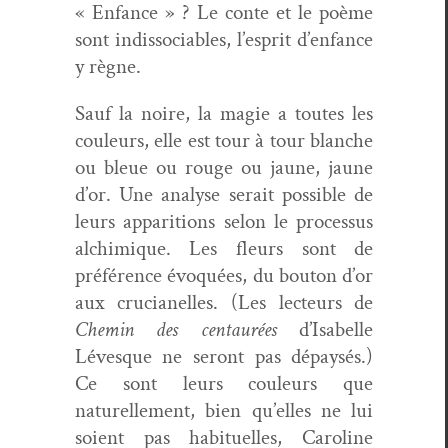
« Enfance » ? Le con­te et le poème
sont indis­so­cia­bles, l’esprit d’enfance
y règne.
Sauf la noire, la magie a toutes les
couleurs, elle est tour à tour blanche
ou bleue ou rouge ou jaune, jaune
d’or. Une analyse serait pos­si­ble de
leurs appari­tions selon le proces­sus
alchim­ique. Les fleurs sont de
préférence évo­quées, du bou­ton d’or
aux cru­cianelles. (Les lecteurs de
Chemin des cen­tau­rées
d’Isabelle
Lévesque ne seront pas dépaysés.)
Ce sont leurs couleurs que
naturelle­ment, bien qu’elles ne lui
soient pas habituelles, Car­o­line