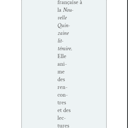
française
à
la
Nou­
velle
Quin­
zaine
lit­
téraire
.
Elle
ani­
me
des
ren­
con­
tres
et des
lec­
tures