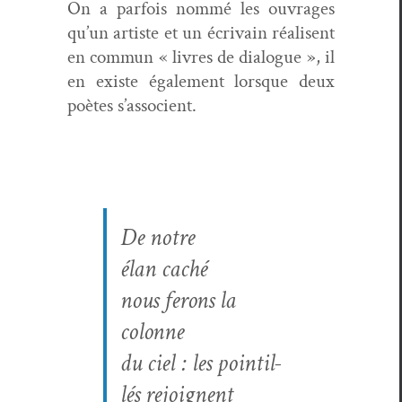
On a par­fois nom­mé les ouvrages
qu’un artiste et un écrivain réalisent
en com­mun « livres de dia­logue », il
en existe égale­ment lorsque deux
poètes s’associent.
De notre
élan caché
nous fer­ons la
colonne
du ciel : les pointil­
lés rejoignent