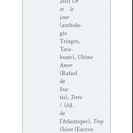
2011
Or
et le
jour
(antholo­
gie
Triages,
Tara­
buste),
Ultime
Amer
(Rafael
de
Sur­
tis),
Terre
!
(éd.
de
l’Atlantique),
Trop
l’hiver
(Encres