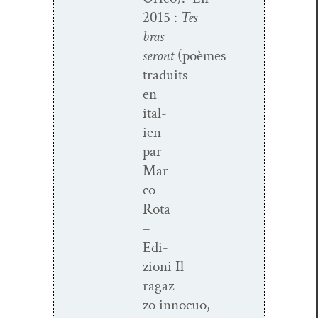
2015 :
Tes
bras
seront
(poèmes
traduits
en
ital­
ien
par
Mar­
co
Rota
–
Edi­
zioni Il
ragaz­
zo innocuo,