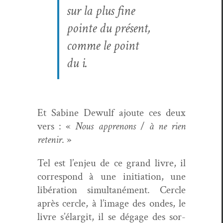
sur la plus fine
pointe du présent,
comme le point
du i.
Et Sabine Dewulf ajoute ces deux
vers : «
Nous apprenons
/
à ne rien
retenir
. »
Tel est l’enjeu de ce grand livre, il
cor­re­spond à une ini­ti­a­tion, une
libéra­tion simul­tané­ment. Cer­cle
après cer­cle, à l’image des ondes, le
livre s’élargit, il se dégage des sor­