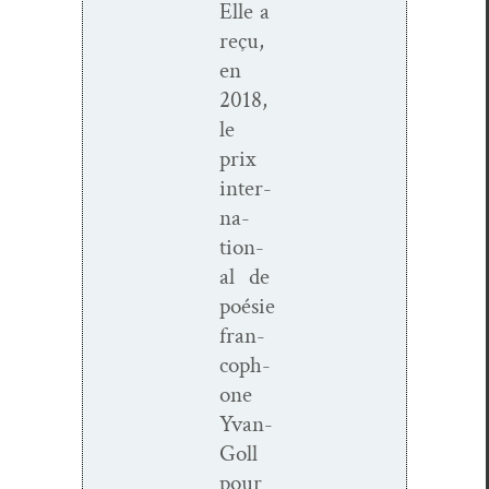
Elle a
reçu,
en
2018,
le
prix
inter­
na­
tion­
al de
poésie
fran­
coph­
o­ne
Yvan-
Goll
pour