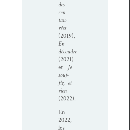
des
cen­
tau­
rées
(2019),
En
découdre
(2021)
et
Je
souf­
fle, et
rien.
(2022).
En
2022,
les