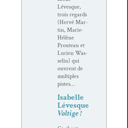
Lévesque,
trois regards
(Hervé Mar­
tin, Marie-
Hélène
Prouteau et
Lucien Was­
selin) qui
ouvrent de
mul­ti­ples
pistes…
Isabelle
Lévesque
Voltige !