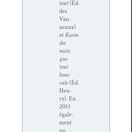
tout
(Éd.
des
Van­
neaux)
et
Ravin
des
nuits
que
tout
bous­
cule
(Éd.
Hen­
ry)
.
En
2013
égale­
ment
un