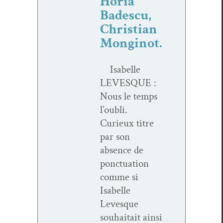
Horia
Badescu,
Christian
Monginot.
Isabelle
LEVESQUE :
Nous le temps
l’ou­bli.
Curieux titre
par son
absence de
ponc­tu­a­tion
comme si
Isabelle
Levesque
souhaitait ain­si