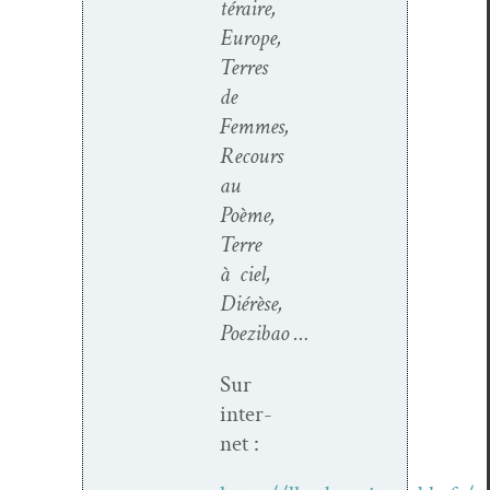
téraire,
Europe,
Ter­res
de
Femmes,
Recours
au
Poème,
Terre
à ciel,
Diérèse,
Poezibao …
Sur
inter­
net :