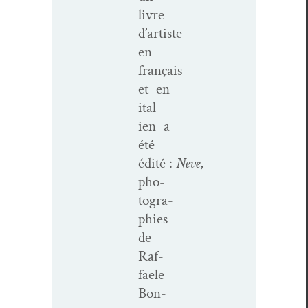
livre
d’artiste
en
français
et en
ital­
ien a
été
édité :
Neve
,
pho­
togra­
phies
de
Raf­
faele
Bon­