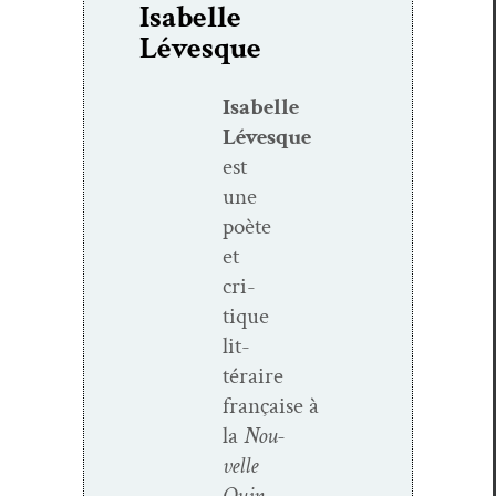
Isabelle
Lévesque
Isabelle
Lévesque
est
une
poète
et
cri­
tique
lit­
téraire
française
à
la
Nou­
velle
Quin­