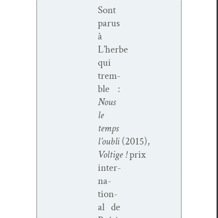
Sont
parus
à
L’herbe
qui
trem­
ble :
Nous
le
temps
l’oubli
(2015),
Voltige !
prix
inter­
na­
tion­
al de