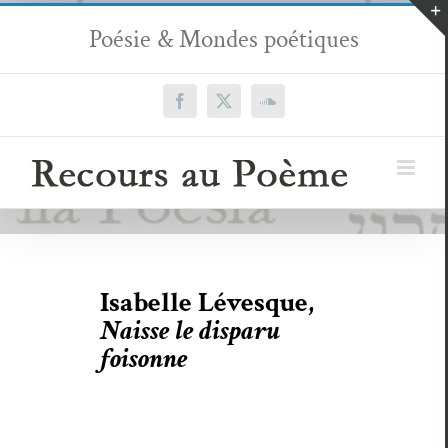
Passer
Poésie & Mondes poétiques
au
contenu
Facebook
X
SoundCloud
Isabelle Lévesque,
Naisse le disparu
foisonne