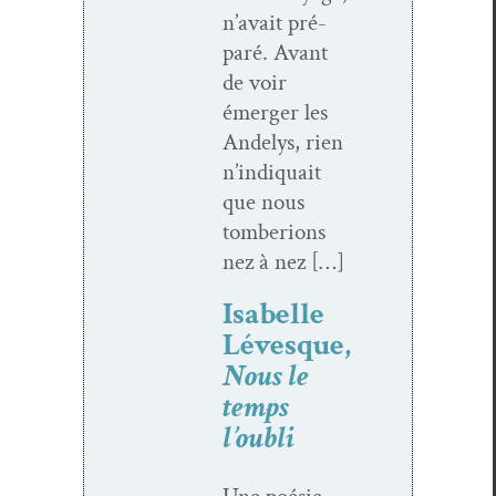
n’avait pré­
paré. Avant
de voir
émerg­er les
Andelys, rien
n’indiquait
que nous
tombe­ri­ons
nez à nez […]
Isabelle
Lévesque,
Nous le
temps
l’oubli