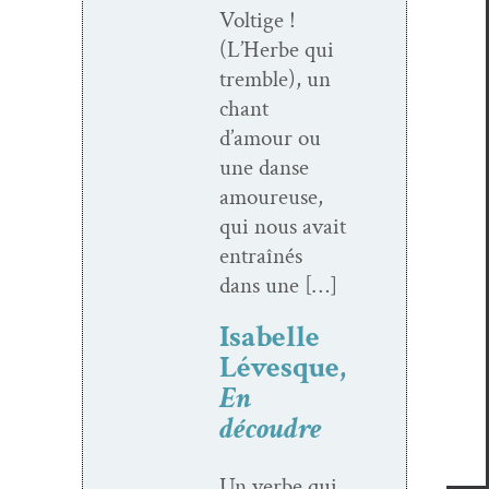
Voltige !
(L’Herbe qui
trem­ble), un
chant
d’amour ou
une danse
amoureuse,
qui nous avait
entraînés
dans une […]
Isabelle
Lévesque,
En
découdre
Un verbe qui