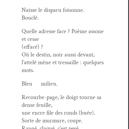
Naisse le dis­paru foisonne.
Bouclé.
Quelle adresse face ? Poème assone
et cesse
(effacé) ?
Où le des­tin, noir aus­si devant,
l’attelé mène et tres­saille : quelques
mots.
Bleu milieu.
Recourbe-page, le doigt tourne sa
dense feuille,
une encre file des ronds (buée).
Sorte de mur­mure, coupe.
Rangé, claqué, c’est pesé.