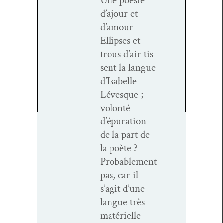
Une poésie
d’ajour et
d’amour
Ellipses et
trous d’air tis­
sent la langue
d’Isabelle
Lévesque ;
volon­té
d’épuration
de la part de
la poète ?
Prob­a­ble­ment
pas, car il
s’agit d’une
langue très
matérielle