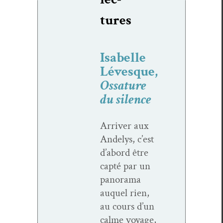
tures
Isabelle
Lévesque,
Ossature
du silence
Arriv­er aux
Andelys, c’est
d’abord être
cap­té par un
panora­ma
auquel rien,
au cours d’un
calme voy­age,