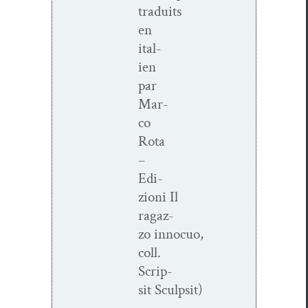
traduits
en
ital­
ien
par
Mar­
co
Rota
–
Edi­
zioni Il
ragaz­
zo innocuo,
coll.
Scrip­
sit Sculpsit)