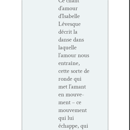
Ce chant
d’amour
d’Isabelle
Lévesque
décrit la
danse dans
laque­lle
l’amour nous
entraîne,
cette sorte de
ronde qui
met l’amant
en mou­ve­
ment – ce
mou­ve­ment
qui lui
échappe, qui