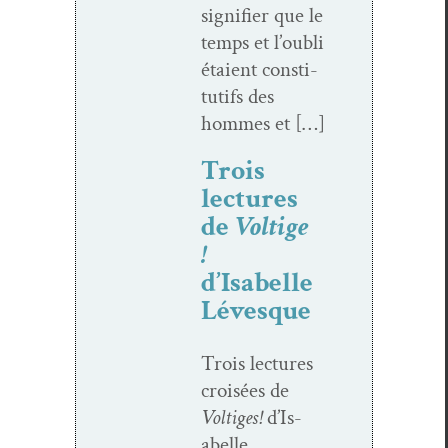
sig­ni­fi­er que le
temps et l’ou­bli
étaient con­sti­
tu­tifs des
hommes et […]
Trois
lectures
de
Voltige
!
d’Isabelle
Lévesque
Trois lec­tures
croisées de
Voltiges!
d’Is­
abelle