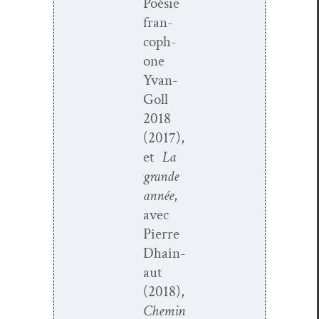
Poésie
fran­
coph­
o­ne
Yvan-
Goll
2018
(2017),
et
La
grande
année
,
avec
Pierre
Dhain­
aut
(2018),
Chemin