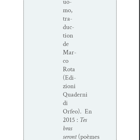
uo­
mo,
tra­
duc­
tion
de
Mar­
co
Rota
(Edi­
zioni
Quaderni
di
Orfeo). En
2015 :
Tes
bras
seront
(poèmes