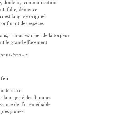
e, douleur,
com­mu­ni­ca­tion
nt, folie, démence
cri est lan­gage originel
con­flu­ant des espèces
ons, à nous extir­p­er de la torpeur
nt le grand effacement
per, le 13 févri­er 2025
 feu
u désas­tre
s la majesté des flammes
s­sance de
l’irrémédiable
gues jaunes