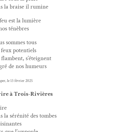
s la braise il rumine
feu est la lumière
nos ténèbres
us sommes tous
 feux potentiels
 flam­bent, s’éteignent
gré de nos humeurs
per, le 13 févri­er 2025
ire à Trois-Rivières
ire
s la sérénité des tombes
isinantes
rs que l’ampoule