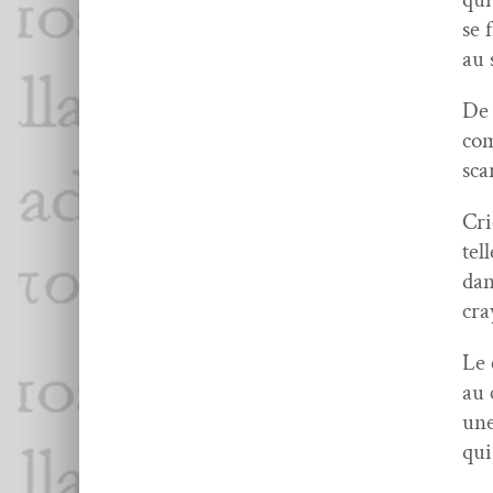
se 
au 
De 
com
scar
Cri
tel
dan
cra
Le 
au 
une
qui