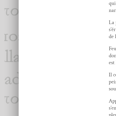
qui
nar
La 
s’é
de 
Feu
don
est
Il c
pei
sou
App
s’e
ple