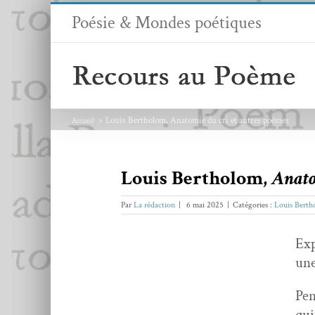
Passer
Poésie & Mondes poétiques
au
contenu
Louis Bertholom, Anatomie du cri et autres poèmes
Accueil
Louis Bertholom,
Anato
Par
La rédaction
|
6 mai 2025
|
Catégories :
Louis Berth
Exp
une
Pen
qui