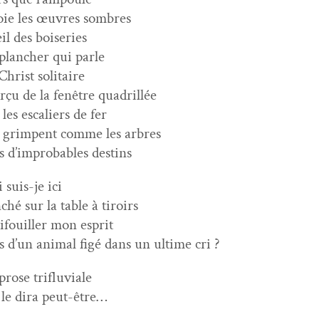
oie les œuvres sombres
eil des boiseries
planch­er qui parle
Christ solitaire
rçu de la fenêtre quadrillée
 les escaliers de fer
 grimpent comme les arbres
s d’improbables destins
 suis-je ici
ché sur la table à tiroirs
ri­fouiller mon esprit
s d’un ani­mal figé dans un ultime cri ?
prose trifluviale
le dira peut-être…