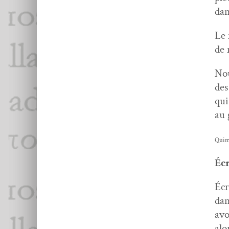
dan
Le 
de 
No
des
qui
au 
Quim­
Écr
Écr
dan
avo
alo