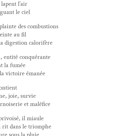
 lapent l’air
­guant le ciel
plainte des combustions
reinte au fil
la diges­tion calorifère
, entité conquérante
t la fumée
 la vic­toire émanée
on­tient
ne, joie, survie
rnois­erie et maléfice
rivoisé, il miaule
n rit dans le triomphe
ure sous la pluie