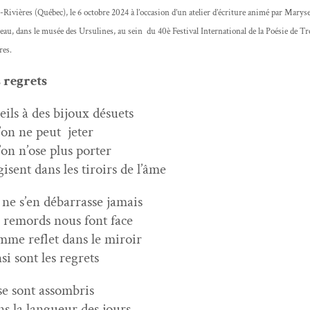
-Riv­ières (Québec), le 6 octo­bre 2024 à l’occasion d’un ate­lier d’écriture ani­mé par Marys
eau, dans le musée des Ursu­lines, au sein du 40è Fes­ti­val Inter­na­tion­al de la Poésie de Tr
res.
 regrets
eils à des bijoux désuets
on ne peut
jeter
on n’ose plus porter
 gisent dans les tiroirs de l’âme
ne s’en débar­rasse jamais
 remords nous font face
me reflet dans le miroir
­si sont les regrets
 se sont assombris
s la langueur des jours