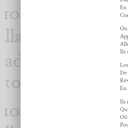
En 
Co
On 
App
All
Ils
Les
De 
Rêv
En 
Ils
Qui
Où 
Pou