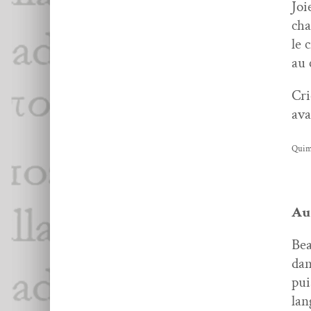
Joi
cha
le 
au 
Cri
ava
Quim­
Au
Bea
dan
pui
lan