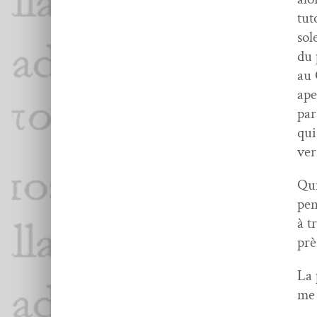
tut
sol
du 
au 
ape
par
qui
ver
Qui
pen
à t
prè
La 
me 