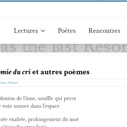
Lectures
Poètes
Rencontres
mie du cri
et autres poèmes
olom
,
Poèmes
lo­sion de l’âme, souf­fle qui perce
 voie sonore dans l’espace
­sée exaltée, pro­longe­ment du mot
 s’épanche avec furie