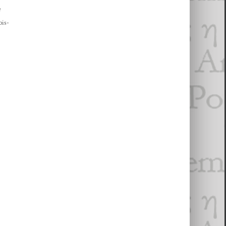
e
ois-