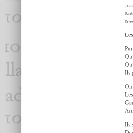
Trois
Barib
Riviè
Les
Par
Qu’
Qu’
Ils
On 
Les
Com
Ain
Ils
Dan