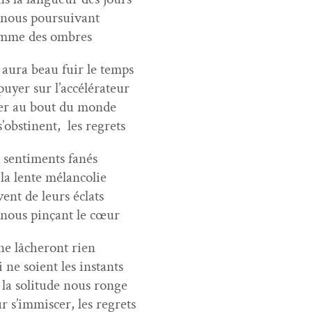
nous poursuivant
mme des ombres
aura beau fuir le temps
uy­er sur l’accélérateur
er au bout du monde
 s’obstinent,
les regrets
 sen­ti­ments fanés
la lente mélancolie
ent de leurs éclats
nous pinçant le cœur
 ne lâcheront rien
 ne soient les instants
la soli­tude nous ronge
r s’immiscer, les regrets