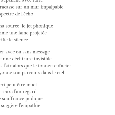
fra­casse sur un mur impalpable
spec­tre de l’écho
sa source, le jet phonique
me une lame projetée
­i­fie le silence
er avec ou sans message
le une déchirure invisible
s l’air alors que le ton­nerre d’acier
y­onne son par­cours dans le ciel
cri peut être muet
creux d’un regard
 souf­france pudique
 sug­gère l’empathie