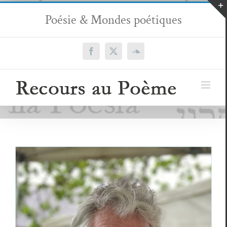
Passer
Poésie & Mondes poétiques
au
contenu
Facebook
X
SoundCloud