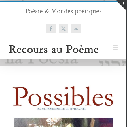
Passer
Poésie & Mondes poétiques
au
contenu
Facebook
X
SoundCloud