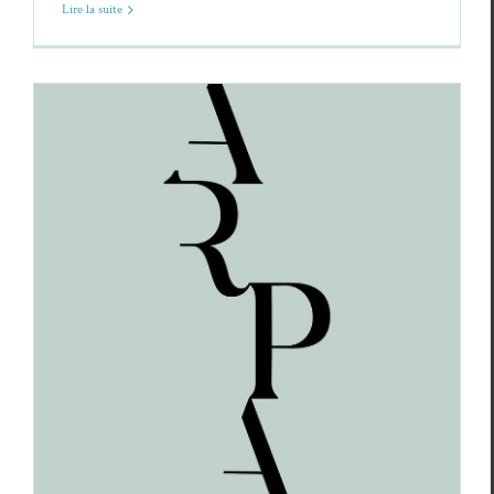
Lire la suite
Arpa
, revue de poésie, numéro 148,
été 2025.
Revue des revues