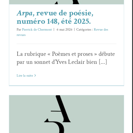
Arpa
, revue de poésie,
numéro 148, été 2025.
Par
Pierrick de Chermont
|
6 mai 2026
|
Catégories :
Revue des
revues
La rubrique « Poèmes et proses » débute
par un sonnet d’Yves Leclair bien [...]
Lire la suite