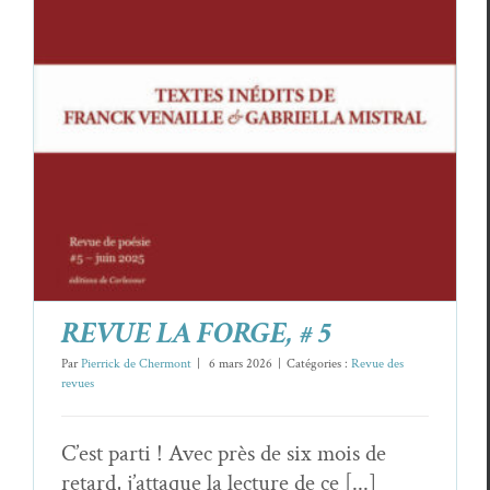
REVUE LA FORGE, # 5
Revue des revues
REVUE LA FORGE, # 5
Par
Pierrick de Chermont
|
6 mars 2026
|
Catégories :
Revue des
revues
C’est parti ! Avec près de six mois de
retard, j’attaque la lecture de ce [...]