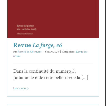
Revue
La forge, #6
Par
Pierrick de Chermont
|
6 mars 2026
|
Catégories :
Revue des
revues
Dans la continuité du numéro 5,
j’attaque le 6 de cette belle revue la [...]
Lire la suite