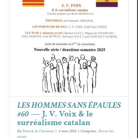
LES HOMMES SANS ÉPAULES #60
— J.
V. Voix & le surréalisme catalan
Revue des revues
LES HOMMES SANS ÉPAULES
#60
— J. V. Voix & le
surréalisme catalan
Par
Pierrick de Chermont
|
6 mars 2026
|
Catégories :
Revue des
revues