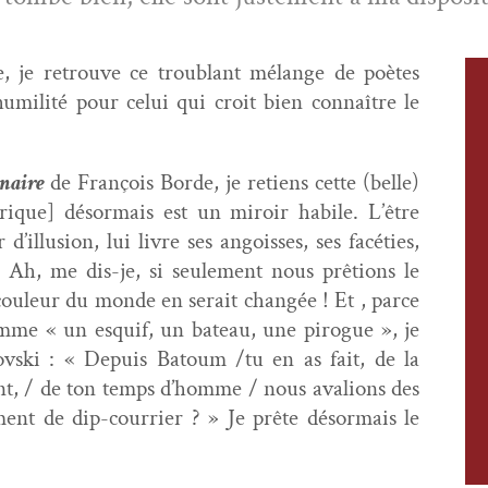
e, je retrou­ve ce trou­blant mélange de poètes
’humilité pour celui qui croit bien con­naître le
­naire
de François Bor­de, je retiens cette (belle)
rique] désor­mais est un miroir habile. L’être
llusion, lui livre ses angoiss­es, ses facéties,
» Ah, me dis-je, si seule­ment nous prê­tions le
couleur du monde en serait changée ! Et , parce
comme « un esquif, un bateau, une pirogue », je
s­ki : « Depuis Batoum /tu en as fait, de la
ent, / de ton temps d’homme / nous avalions des
ment de dip-cour­ri­er ? » Je prête désor­mais le