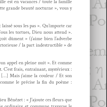
lle est en vacances / toute la famille
ette grande beauté noc­turne », vous y
lais­sé sous les pas ». Qu’importe car
ous les tortues, Dieu nous attend ».
oit dûment » (j’aime bien l’adverbe
to­rieuse / la part inde­struc­tible » de
st un appel en pleine nuit ». Et comme
 C’est frais, entraî­nant, mys­térieux :
 […] Mais j’aime la couleur / Et son
, comme le pré­cise la fin du poème :
eu Bénézet : « J’ajoute ces fleurs que
ordi­naire et com­mune tra­verse le