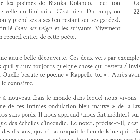
c les poèmes de Bian­ka Rolan­do. Leur ton
La
e celle du lim­i­naire. C’est bien. Du coup, on
22
 on y prend ses ais­es (en restant sur ses gardes).
­t­ulé
Fonte des neiges
et les suiv­ants. Vive­ment
 recueil entier de cette poète.
 autre belle décou­verte. Ces deux vers par exem­ple :
is qu’il y aura tou­jours quelque chose qui restera / invi
. Quelle beauté ce poème « Rap­pelle-toi » ! Après avoi
 le connaître.
er à nou­veau frais le monde dans lequel nous vivons. 
e de ces infinies ondu­la­tion bleu mauve » de la lav
 sans poids. Il nous apprend (nous fait méditer) sur le
e des échelles d’incendie. Le not­er, pré­cise-t-il, c’es
 des dix ans, quand on coupait le lien de laine qui reli­a
igeons voyageurs, et qu’on se dis­ait que les cour­ri­ers f