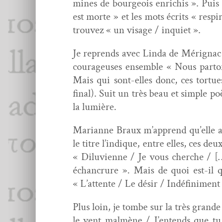
mines de bour­geois enrichis ». Puis 
est morte » et les mots écrits « resp
trou­vez « un vis­age / inquiet ».
Je reprends avec Lin­da de Méri­gnac 
courageuses ensem­ble « Nous par­to
Mais qui sont-elles donc, ces tort
final). Suit un très beau et sim­ple 
la lumière.
Mar­i­anne Braux m’apprend qu’elle a 
le titre l’indique, entre elles, ces de
« Dilu­vi­enne / Je vous cherche / 
échan­crure ». Mais de quoi est-il q
« L’attente / Le désir / Indéfin­i­ment
Plus loin, je tombe sur la très grand
le vent malmène / J’entends que tu