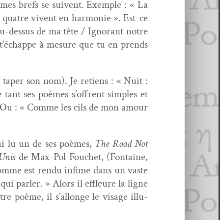
mes brefs se suiv­ent. Exem­ple : « La
s qua­tre vivent en har­monie ». Est-ce
au-dessus de ma tête / Igno­rant notre
té t’échappe à mesure que tu en prends
 taper son nom). Je retiens : « Nuit :
e tant ses poèmes s’offrent sim­ples et
». Ou : « Comme les cils de mon amour
’ai lu un de ses poèmes,
The Road Not
-Unis
de Max-Pol Fouchet, (Fontaine,
homme est ren­du infime dans un vaste
qui par­ler. » Alors il effleure la ligne
e poème, il s’allonge le vis­age illu­