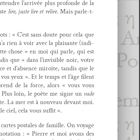
tten­dre l’arrivée plus pro­fonde de la
uste
lire, juste lire et relire
. Mais par­le-t-
mots : « C’est sans doute pour cela que
a rien à voir avec la plaisante (indi­
te chose » en moi qui par­le, qui est
dis que « dans l’invisible noir, votre
 et d’absence miroite, tan­dis que le
os yeux ». Et le temps et l’âge filent
rend de la force, alors « vous vous
». Plus loin, le poète me signe un
vade
tête. La mer est à nou­veau devant moi.
le ciel, cela vous suffit ».
cartes postales de famille. On voy­age
o­ta­tion : « Pierre et moi avons des