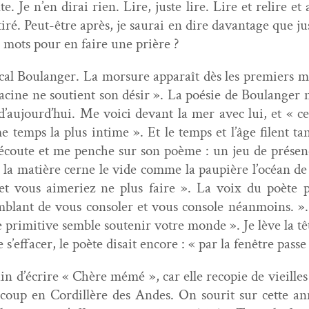
 Je n’en dirai rien. Lire, juste lire. Lire et relire et a
tiré. Peut-être après, je saurai en dire davan­tage que j
 mots pour en faire une prière ?
­cal Boulanger. La mor­sure appa­raît dès les pre­miers 
acine ne sou­tient son désir ». La poésie de Boulanger n’
’aujourd’hui. Me voici devant la mer avec lui, et « cet
 temps la plus intime ». Et le temps et l’âge filent tan­
J’écoute et me penche sur son poème : un jeu de présence
 la matière cerne le vide comme la paupière l’océan de v
et vous aimeriez ne plus faire ». La voix du poète p
­blant de vous con­sol­er et vous con­sole néan­moins. 
ie prim­i­tive sem­ble soutenir votre monde ». Je lève la 
 s’effacer, le poète dis­ait encore : « par la fenêtre passe 
n d’écrire « Chère mémé », car elle recopie de vieilles 
coup en Cordil­lère des Andes. On sourit sur cette ann