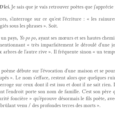
D’ici
.
Je sais que je vais retrou­ver poètes que j’apprécie
, s’interroge sur ce qu’est l’écriture : « les rain­ures
giés sous les phras­es ». Soit.
 un pays,
Yo po po
, ayant ses mœurs et ses hautes chem­in
n­tion­nant « très impar­faite­ment le déroulé d’une jou
 arbres de l’autre rive ». Il fréquente sinon « un temps 
 poème débute sur l’évocation d’une mai­son et se pour­
és ». Le nom s’efface, restent alors que quelques ruin
nterroge sur ceux dont il est issu et dont il ne sait rien
nt l’endroit porte son nom de famille. C’est son père qui
u­rité fon­cière » qu’éprouve désor­mais le fils poète, av
rûlant venu / des pro­fondes ter­res des morts ».