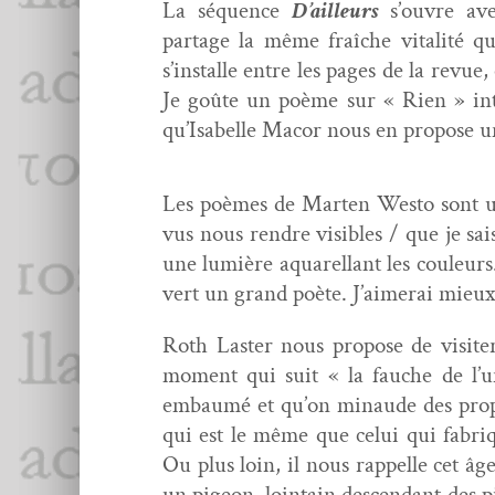
La séquence
D’ailleurs
s’ouvre ave
partage la même fraîche vital­ité qu
s’installe entre les pages de la revue,
Je goûte un poème sur « Rien » inti
qu’Isabelle Macor nous en pro­pose un
Les poèmes de Marten Westo sont une
vus nous ren­dre vis­i­bles / que je sa
une lumière aquarel­lant les couleurs
vert un grand poète. J’aimerai mieux
Roth Laster nous pro­pose de vis­it
moment qui suit « la fauche de l’un
embaumé et qu’on minaude des pro­pos
qui est le même que celui qui fab­riqu
Ou plus loin, il nous rap­pelle cet âge
un pigeon, loin­tain descen­dant des p