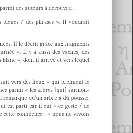
 par­mi des auteurs à découvrir.
 bleues / des phras­es ». Il voudrait
ées. Il le décrit grâce aux frag­ments
rnée ». Il y a aus­si des vach­es, des
blanc », dont il arrive et vers lequel
suit vers des lieux « qui pren­nent le
es par­mi « les arbres [qui] sur­mon­
. Il remar­que qu’un arbre a dû pouss­er
 est par­ti car il eut « ce geste / de
ec cette con­fi­dence : « nous ne vivons