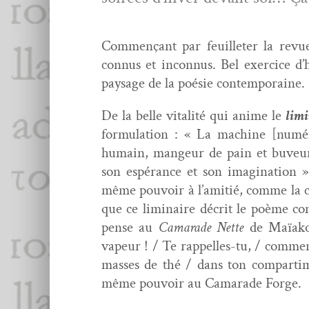
Com­mençant par feuil­leter la revu
con­nus et incon­nus. Bel exer­ci­ce d
paysage de la poésie contemporaine.
De la belle vital­ité qui ani­me le
lim­i
for­mu­la­tion : « La machine [numé
humain, mangeur de pain et buveur d’i
son espérance et son imag­i­na­tion 
même pou­voir à l’amitié, comme la 
que ce lim­i­naire décrit le poème 
pense au
Cama­rade Nette
de Maïakov
vapeur ! / Te rap­pelles-tu, / com­m
mass­es de thé / dans ton com­par­ti­
même pou­voir au Cama­rade Forge.