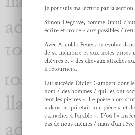
Je pour­su­is ma lec­ture par la sec­tion
Simon Degrave, comme (tant) d’autres
écrire et croire « aux pos­si­bles / réfu
Avec Arnol­do Feuer, on évolue dans
de sa mémoire et aux notes pris­es me
chèvres et « des chevaux attachés aux
il retournera.
Lui suc­cède Didi­er Gam­bert dont le
nom / des hommes / qui les ont occup
tent les pier­res ». Le poète alors s’i
« dans ce qui était une pièce » et do
s’arracher à l’arable ». D’où l’« inséc
pas de nous-mêmes / mais d’un rêve b