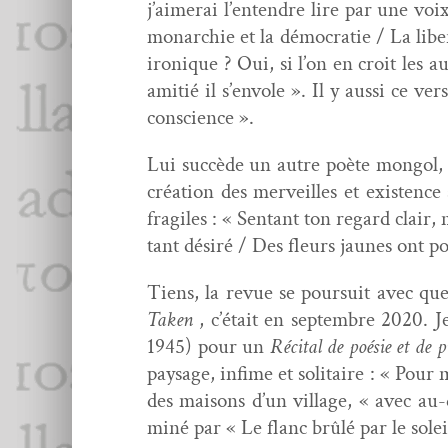
j’aimerai l’entendre lire par une voi
monar­chie et la démoc­ra­tie / La lib
ironique ? Oui, si l’on en croit les 
ami­tié il s’envole ». Il y aus­si ce v
conscience ».
Lui suc­cède un autre poète mon­gol, 
créa­tion des mer­veilles et exis­tenc
frag­iles : « Sen­tant ton regard cl
tant désiré / Des fleurs jaunes ont p
Tiens, la revue se pour­suit avec qu
Tak­en
, c’était en sep­tem­bre 2020. Je
1945) pour un
Réc­i­tal de poésie et de 
paysage, infime et soli­taire : « Pour m
des maisons d’un vil­lage, « avec au-
miné par « Le flanc brûlé par le solei