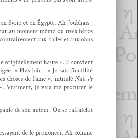
 en Syrie et en Égypte. Ah j’oubliais :
­leur au moment même où trois héros
 con­traire­ment aux balles et aux obus
 orig­inelle­ment haute ». Il con­vient
gée. » Plus loin : « Je sais l’inutilité
s choses de l’âme », inti­t­ulé
Nuit de
 Vrai­ment, je vais me pro­cur­er le
paule de son auteur. On se rafraî­chit
 essayant de le pronon­cer. Ah comme