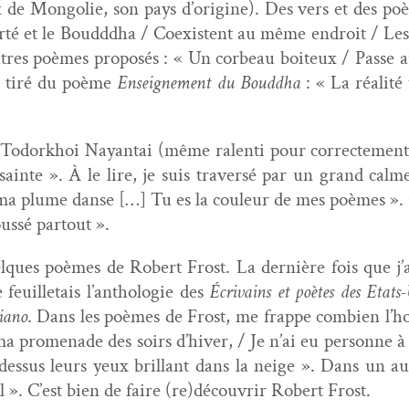
x de Mon­golie, son pays d’origine). Des vers et des poè
­erté et le Boud­ddha / Coex­is­tent au même endroit / Le
autres poèmes pro­posés : « Un cor­beau boi­teux / Passe 
ers tiré du poème
Enseigne­ment du Boud­dha
: « La réal­i
Todor­k­hoi Nayan­tai (même ralen­ti pour cor­recte­ment
e sainte ». À le lire, je suis tra­ver­sé par un grand calm
air, ma plume danse […] Tu es la couleur de mes poèmes 
oussé partout ».
elques poèmes de Robert Frost. La dernière fois que j
 feuil­letais l’anthologie des
Écrivains et poètes des Etats
piano
. Dans les poèmes de Frost, me frappe com­bi­en l’
a prom­e­nade des soirs d’hiver, / Je n’ai eu per­son­ne à 
dessus leurs yeux bril­lant dans la neige ». Dans un autr
l ». C’est bien de faire (re)découvrir Robert Frost.