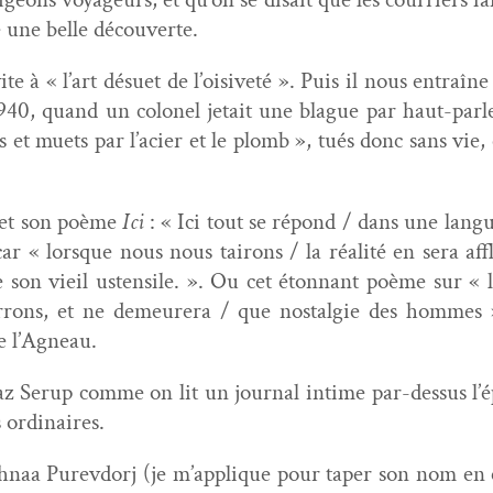
e une belle découverte.
te à « l’art désuet de l’oisiveté ». Puis il nous entraîne
40, quand un colonel jetait une blague par haut-par
 et muets par l’acier et le plomb », tués donc sans vie,
u et son poème
Ici
: « Ici tout se répond / dans une langue
ar « lorsque nous nous tairons / la réal­ité en sera affli
 son vieil usten­sile. ». Ou cet éton­nant poème sur « le
ons, et ne demeur­era / que nos­tal­gie des hommes ».
de l’Agneau.
az Serup comme on lit un jour­nal intime par-dessus l’é
 ordinaires.
agh­naa Purevdorj (je m’applique pour taper son nom en