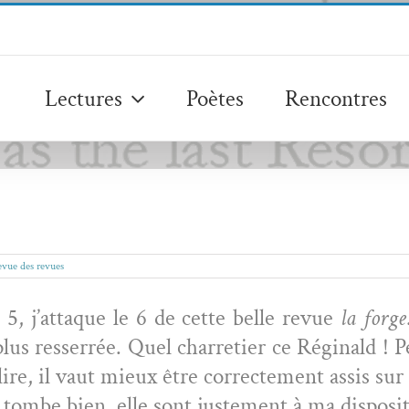
Lectures
Poètes
Rencontres
vue des revues
 5, j’attaque le 6 de cette belle revue
la forge
lus resser­rée. Quel char­reti­er ce Régi­nald !
lire, il vaut mieux être cor­recte­ment assis su
 tombe bien, elle sont juste­ment à ma disposi