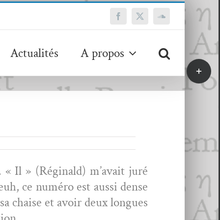
Facebook
X
SoundCloud
Actualités
A propos
Bascule
de
la
zone
de
la
barre
coulissa
. « Il » (Régi­nald) m’avait juré
 Peuh, ce numéro est aus­si dense
r sa chaise et avoir deux longues
tion.