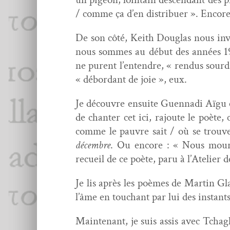
/ comme ça d’en dis­tribuer ». Encor
De son côté, Kei­th Dou­glas nous invi
nous sommes au début des années 19
ne purent l’entendre, « ren­dus sourds
« débor­dant de joie », eux.
Je décou­vre ensuite Guen­na­di Aïg
de chanter cet ici, rajoute le poète, c
comme le pau­vre sait / où se trou­ve
décem­bre
. Ou encore : « Nous mour­r
recueil de ce poète, paru à l’Atelier 
Je lis après les poèmes de Mar­tin Gl
l’âme en touchant par lui des instants
Main­tenant, je suis assis avec Tch