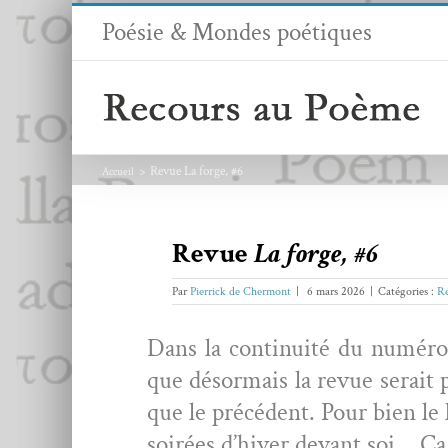
Passer
Poésie & Mondes poétiques
au
contenu
Revue La forge, #6
Accueil
Revue
La forge, #6
Par
Pierrick de Chermont
|
6 mars 2026
|
Catégories :
Re
Dans la con­ti­nu­ité du numéro
que désor­mais la revue serait p
que le précé­dent. Pour bien le 
soirées d’hiver devant soi… Ça