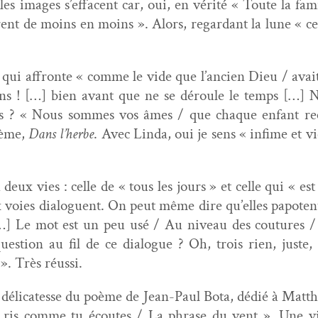
les images s’effacent car, oui, en vérité « Toute la fami
irent de moins en moins ». Alors, regar­dant la lune « c
qui affronte « comme le vide que l’ancien Dieu / avait 
ns ! […] bien avant que ne se déroule le temps […] N
ues ? « Nous sommes vos âmes / que chaque enfant reç
poème,
Dans l’herbe
. Avec Lin­da, oui je sens « infime et vic­
deux vies : celle de « tous les jours » et celle qui « e
ux voies dia­loguent. On peut même dire qu’elles papo­tent.
[…] Le mot est un peu usé / Au niveau des cou­tures /
ues­tion au fil de ce dia­logue ? Oh, trois rien, juste
 ». Très réussi.
e déli­catesse du poème de Jean-Paul Bota, dédié à Matthi
 ris comme tu écoutes / La phrase du vent ». Une vie 