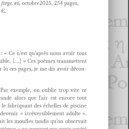
 forge, #6
, octobre2025, 254 pages,
 €.
 « Ce n’est qu’après nous avoir tous
s­i­ble. […] » Ces poèmes trans­met­tent
r lu ces pages, je me dis avoir décou­
Par exem­ple, on oublie trop vite ce
ande alors que l’air est encore tout
 fab­ri­quant des échelles de piscine
t devenir « irréversible­ment adulte ».
it les mou­fles tan­dis qu’on obser­vait
an­tômes « ne peu­vent pas avoir arrêté