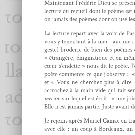
Main­tenant Frédéric Dieu se présente.
lec­ture du recueil dont le poème est 
on jamais des poèmes dont on use les
La lec­ture repart avec la voix de Pas
vous y tenez tant à la mer : aucune r
geste) broderie de bien des poèmes d
« étrangère, énig­ma­tique et en même
cœur s’endette » nous dit le poète. 
poète com­mente ce que j’observe :
«
et « Vous ne cherchez plus à dire 
accrochez à la main vide qui fait sem
mecum
sur lequel est écrit : « une jo
Elle n’est jamais par­tie. Juste avant de
Je rejoins après Muriel Camac en trai
avec elle : un coup à Bor­deaux, un 