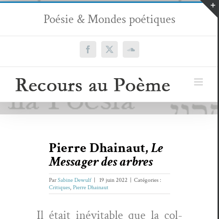
Passer
Poésie & Mondes poétiques
au
contenu
Facebook
X
SoundCloud
Pierre Dhainaut,
Le
Messager des arbres
Par
Sabine Dewulf
|
19 juin 2022
|
Catégories :
Critiques
,
Pierre Dhainaut
Il était inévitable que la col­