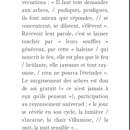
ver­sa­tions : « Il faut tout deman­der
aux arbres, / pudiques, prodigues,
ils font mieux que répon­dre, // se
con­cen­trent, se dila­tent, s’élèvent ».
Recevoir leur parole, c’est se laiss­er
touch­er par « leurs souf­fles »
généreux, par cette « haleine / qui
nour­rit le feu, elle est plus que le feu
/ brûlante, elle ray­onne et tout ray­
onne, / rien ne pour­ra l’éteindre ».
Le sur­gisse­ment des arbres est don
de soi gra­tu­it (« ce n’est jamais à
eux qu’ils pensent »), par­tic­i­pa­tion
au ray­on­nement uni­versel : « le jour
se révèle en son cycle, la lumière /
s’incarne, la chair s’illumine, // la
nuit, la nuit sensible »…