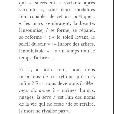
qui se suc­cè­dent, « vari­ante après
vari­ante », sont deux modal­ités
remar­quables de cet art poé­tique :
« les murs s’embrasent, la beauté,
l’insoumise, / se forme, se répand,
se reforme » ; « le soleil lev­ant, le
soleil du soir » ; « l’arbre des arbres,
l’inoubliable » ; « un temps tout le
temps d’arbre »…
Et si, à notre tour, nous nous
inspiri­ons de ce rythme pré­caire,
infi­ni ? Et si nous deve­nions
Le
Mes­
sager des arbres
? « racines, humus,
nuages, la sève / est l’un des noms
de la vie qui ne cesse /de se refaire,
la mort ne rivalise pas ».