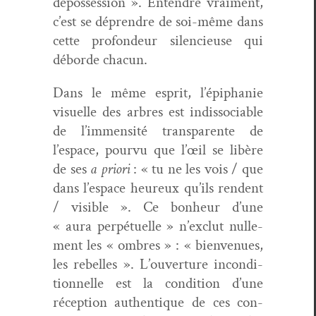
dépos­ses­sion ». Enten­dre vrai­ment,
c’est se dépren­dre de soi-même dans
cette pro­fondeur silen­cieuse qui
débor­de chacun.
Dans le même esprit, l’épiphanie
visuelle des arbres est indis­so­cia­ble
de l’immensité trans­par­ente de
l’espace, pourvu que l’œil se libère
de ses
a pri­ori
: « tu ne les vois / que
dans l’espace heureux qu’ils ren­dent
/ vis­i­ble ». Ce bon­heur d’une
« aura per­pétuelle » n’exclut nulle­
ment les « ombres » : « bien­v­enues,
les rebelles ». L’ouverture incon­di­
tion­nelle est la con­di­tion d’une
récep­tion authen­tique de ces con­