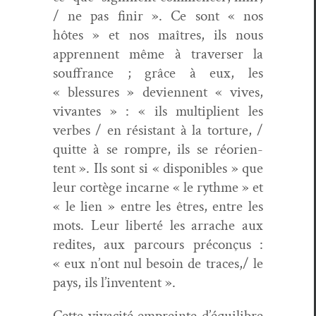
/ ne pas finir ». Ce sont « nos
hôtes » et nos maîtres, ils nous
appren­nent même à tra­vers­er la
souf­france ; grâce à eux, les
« blessures » devi­en­nent « vives,
vivantes » : « ils mul­ti­plient les
verbes / en résis­tant à la tor­ture, /
quitte à se rompre, ils se réori­en­
tent ». Ils sont si « disponibles » que
leur cortège incar­ne « le rythme » et
« le lien » entre les êtres, entre les
mots. Leur lib­erté les arrache aux
red­ites, aux par­cours pré­conçus :
« eux n’ont nul besoin de traces,/ le
pays, ils l’inventent ».
Cette vivac­ité empreinte d’équilibre