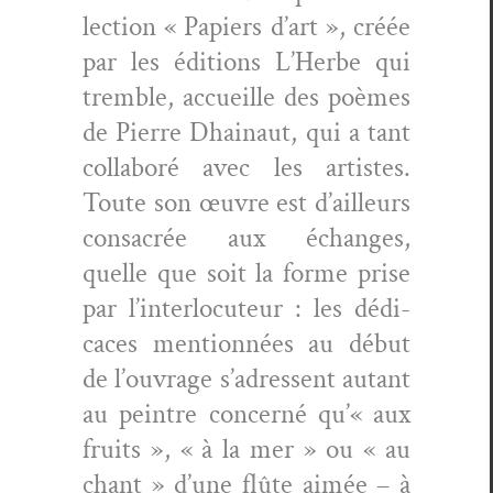
lec­tion « Papiers d’art », créée
par les édi­tions L’Herbe qui
trem­ble, accueille des poèmes
de Pierre Dhain­aut, qui a tant
col­laboré avec les artistes.
Toute son œuvre est d’ailleurs
con­sacrée aux échanges,
quelle que soit la forme prise
par l’interlocuteur : les dédi­
caces men­tion­nées au début
de l’ouvrage s’adressent autant
au pein­tre con­cerné qu’« aux
fruits », « à la mer » ou « au
chant » d’une flûte aimée – à