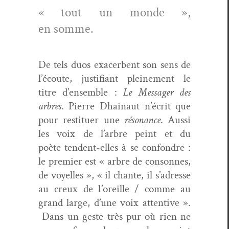
« tout un monde »,
en somme.
De tels duos exac­er­bent son sens de
l’écoute, jus­ti­fi­ant pleine­ment le
titre d’ensemble :
Le Mes­sager des
arbres
. Pierre Dhain­aut n’écrit que
pour restituer une
réso­nance
. Aus­si
les voix de l’arbre peint et du
poète ten­dent-elles à se con­fon­dre :
le pre­mier est « arbre de con­sonnes,
de voyelles », « il chante, il s’adresse
au creux de l’oreille / comme au
grand large, d’une voix atten­tive ».
Dans un geste très pur où rien ne