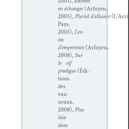
2001),
Entrées
en
échanges
(Arfuyen,
2005),
Pluriel
d’alliance
(L’Arri
Pays,
2005),
Lev­
ées
d’empreintes
(Arfuyen,
2008),
Sur
le
vif
prodigue
(Édi­
tions
des
van­
neaux,
2008),
Plus
loin
dans