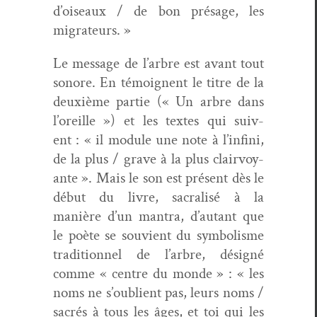
d’oiseaux / de bon présage, les
migrateurs. »
Le mes­sage de l’arbre est avant tout
sonore. En témoignent le titre de la
deux­ième par­tie (« Un arbre dans
l’oreille ») et les textes qui suiv­
ent : « il mod­ule une note à l’infini,
de la plus / grave à la plus clair­voy­
ante ». Mais le son est présent dès le
début du livre, sacral­isé à la
manière d’un mantra, d’autant que
le poète se sou­vient du sym­bol­isme
tra­di­tion­nel de l’arbre, désigné
comme « cen­tre du monde » : « les
noms ne s’oublient pas, leurs noms /
sacrés à tous les âges, et toi qui les