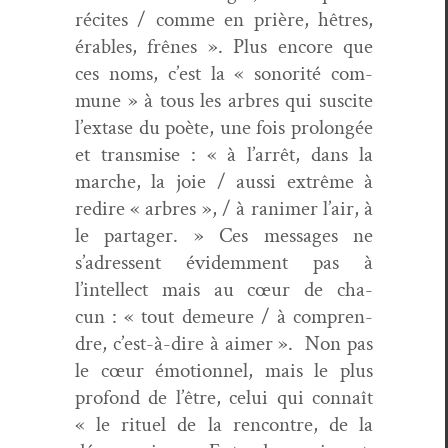
récites / comme en prière, hêtres,
érables, frênes ». Plus encore que
ces noms, c’est la « sonorité com­
mune » à tous les arbres qui sus­cite
l’extase du poète, une fois pro­longée
et trans­mise : « à l’arrêt, dans la
marche, la joie / aus­si extrême à
redire « arbres », / à ranimer l’air, à
le partager. » Ces mes­sages ne
s’adressent évidem­ment pas à
l’intellect mais au cœur de cha­
cun : « tout demeure / à com­pren­
dre, c’est-à-dire à aimer ».
Non pas
le cœur émo­tion­nel, mais le plus
pro­fond de l’être, celui qui con­naît
« le rit­uel de la ren­con­tre, de la