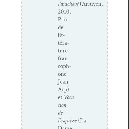
l’inachevé
(Arfuyen,
2010,
Prix
de
lit­
téra­
ture
fran­
coph­
o­ne
Jean
Arp)
et
Voca­
tion
de
l’esquisse
(La
Dame