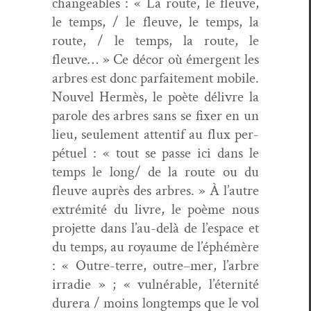
change­ables : « La route, le fleuve,
le temps, / le fleuve, le temps, la
route, / le temps, la route, le
fleuve… » Ce décor où émer­gent les
arbres est donc par­faite­ment mobile.
Nou­v­el Her­mès, le poète délivre la
parole des arbres sans se fix­er en un
lieu, seule­ment atten­tif au flux per­
pétuel : « tout se passe ici dans le
temps le long/ de la route ou du
fleuve auprès des arbres. » À l’autre
extrémité du livre, le poème nous
pro­jette dans l’au-delà de l’espace et
du temps, au roy­aume de l’éphémère
: « Out­re-terre, outre–mer, l’arbre
irradie » ; « vul­nérable, l’éternité
dur­era / moins longtemps que le vol