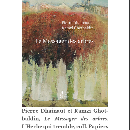
Pierre Dhain­aut et Ramzi Ghot­
baldin,
Le Mes­sager des arbres
,
L’Herbe qui trem­ble, coll. Papiers