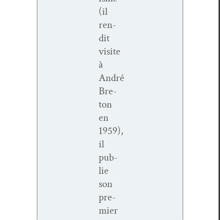
(il
ren­
dit
vis­ite
à
André
Bre­
ton
en
1959),
il
pub­
lie
son
pre­
mier