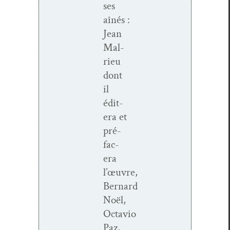
ses
aînés :
Jean
Mal­
rieu
dont
il
édit­
era et
pré­
fac­
era
l’œuvre,
Bernard
Noël,
Octavio
Paz,