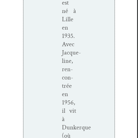
est
né à
Lille
en
1935.
Avec
Jacque­
line,
ren­
con­
trée
en
1956,
il vit
à
Dunkerque
(où