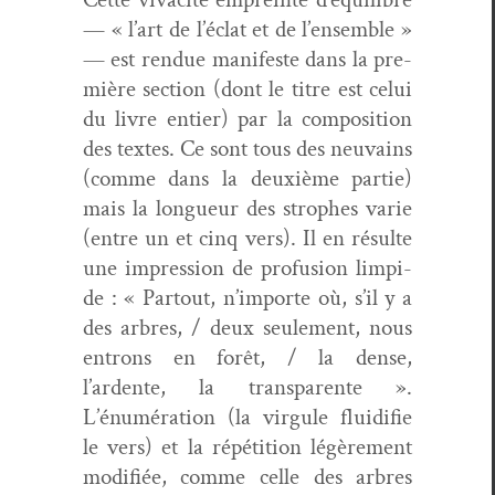
— « l’art de l’éclat et de l’ensemble »
— est ren­due man­i­feste dans la pre­
mière sec­tion (dont le titre est celui
du livre entier) par la com­po­si­tion
des textes. Ce sont tous des neu­vains
(comme dans la deux­ième par­tie)
mais la longueur des stro­phes varie
(entre un et cinq vers). Il en résulte
une impres­sion de pro­fu­sion limpi­
de : « Partout, n’importe où, s’il y a
des arbres, / deux seule­ment, nous
entrons en forêt, / la dense,
l’ardente, la trans­par­ente ».
L’énumération (la vir­gule flu­id­i­fie
le vers) et la répéti­tion légère­ment
mod­i­fiée, comme celle des arbres