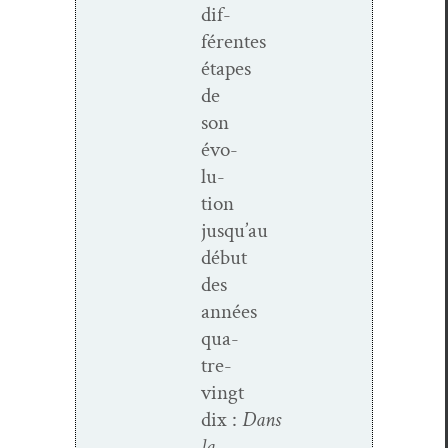
dif­
férentes
étapes
de
son
évo­
lu­
tion
jusqu’au
début
des
années
qua­
tre-
vingt
dix :
Dans
la