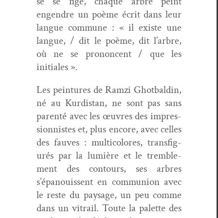
se se fige, chaque arbre peint
engen­dre un poème écrit dans leur
langue com­mune : « il existe une
langue, / dit le poème, dit l’arbre,
où ne se pronon­cent / que les
initiales ».
Les pein­tures de Ramzi Ghot­baldin,
né au Kur­dis­tan, ne sont pas sans
par­en­té avec les œuvres des impres­
sion­nistes et, plus encore, avec celles
des fauves : mul­ti­col­ores, trans­fig­
urés par la lumière et le trem­ble­
ment des con­tours, ses arbres
s’épanouissent en com­mu­nion avec
le reste du paysage, un peu comme
dans un vit­rail. Toute la palette des