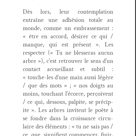
Dès lors, leur con­tem­pla­tion
entraîne une adhé­sion totale au
monde, comme un embrasse­ment :
« être en accord, désir­er ce qui /
manque, qui est présent ». Les
respecter (« Tu ne blesseras aucun
arbre »), c’est retrou­ver le sens d’un
con­tact accueil­lant et sub­til :
« touche-les d’une main aus­si légère
/ que des mots » ; « nos doigts au
moins, touchant l’écorce, perçoivent
/ ce qui, dessous, pal­pite, se pré­cip­
ite ». Les arbres invi­tent le poète à
se fon­dre dans la crois­sance cir­cu­
laire des élé­ments : « tu ne sais pas /
ce que sig­ni­fient com­mencer, finir,