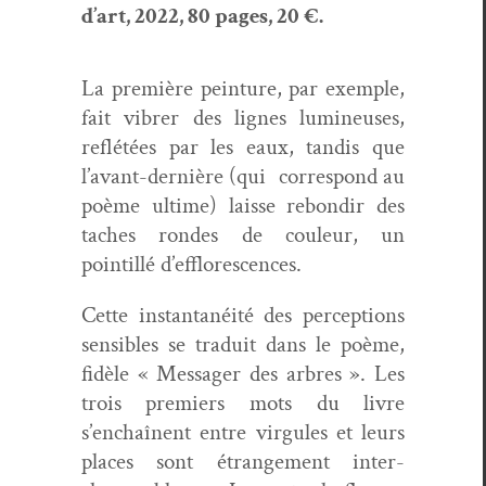
d’art, 2022, 80 pages, 20 €.
La pre­mière pein­ture, par exem­ple,
fait vibr­er des lignes lumineuses,
reflétées par les eaux, tan­dis que
l’avant-dernière (qui cor­re­spond au
poème ultime) laisse rebondir des
tach­es ron­des de couleur, un
pointil­lé d’efflorescences.
Cette instan­ta­néité des per­cep­tions
sen­si­bles se traduit dans le poème,
fidèle « Mes­sager des arbres ». Les
trois pre­miers mots du livre
s’enchaînent entre vir­gules et leurs
places sont étrange­ment inter­