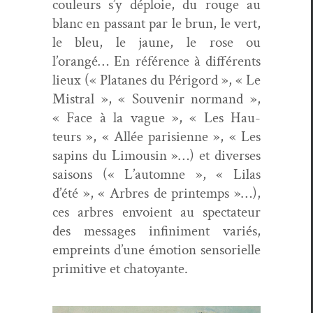
couleurs s’y déploie, du rouge au
blanc en pas­sant par le brun, le vert,
le bleu, le jaune, le rose ou
l’orangé… En référence à dif­férents
lieux (« Pla­tanes du Périg­ord », « Le
Mis­tral », « Sou­venir nor­mand »,
« Face à la vague », « Les Hau­
teurs », « Allée parisi­enne », « Les
sap­ins du Lim­ou­sin »…) et divers­es
saisons (« L’automne », « Lilas
d’été », « Arbres de print­emps »…),
ces arbres envoient au spec­ta­teur
des mes­sages infin­i­ment var­iés,
empreints d’une émo­tion sen­sorielle
prim­i­tive et chatoyante.