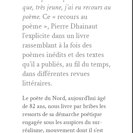
que, très jeune, j’ai eu recours au
poème.
Ce « recours au
poème », Pierre Dhain­aut
l’explicite dans un livre
rassem­blant à la fois des
poèmes inédits et des textes
qu’il a pub­liés, au fil du temps,
dans dif­férentes revues
littéraires.
Le poète du Nord, aujourd’hui âgé
de 82 ans, nous livre par bribes les
ressorts de sa démarche poé­tique
engagée sous les aus­pices du sur­
réal­isme, mou­ve­ment dont il s’est