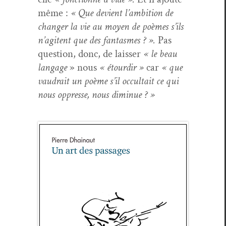
même :
« Que devient l’ambition de
chang­er la vie au moyen de poèmes s’ils
n’agitent que des fan­tasmes ? ».
Pas
ques­tion, donc, de laiss­er
« le beau
lan­gage
» nous
« étour­dir »
car
« que
vaudrait un poème s’il occul­tait ce qui
nous oppresse, nous diminue ? »