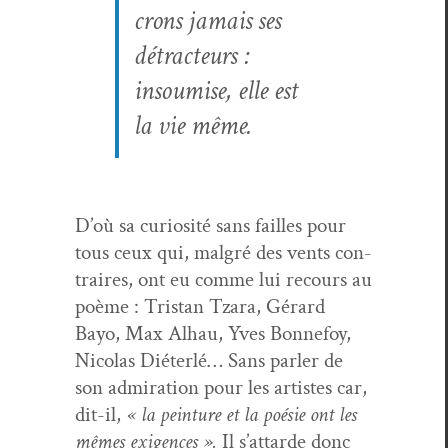
crons jamais ses
détracteurs :
insoumise, elle est
la vie même.
D’où sa curiosité sans failles pour
tous ceux qui, mal­gré des vents con­
traires, ont eu comme lui recours au
poème : Tris­tan Tzara, Gérard
Bayo, Max Alhau, Yves Bon­nefoy,
Nico­las Diéter­lé… Sans par­ler de
son admi­ra­tion pour les artistes car,
dit-il,
« la pein­ture et la poésie ont les
mêmes exi­gences ».
Il s’attarde donc