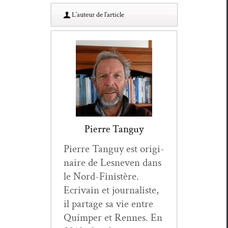
L’au­teur de l’article
Pierre Tanguy
Pierre Tan­guy est orig­i­
naire de Lesn­even dans
le Nord-Fin­istère.
Ecrivain et jour­nal­iste,
il partage sa vie entre
Quim­per et Rennes. En