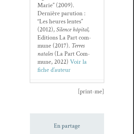
Marie” (2009).
Dernière paru­tion :
“Les heures lentes”
(2012),
Silence hôpi­tal,
Edi­tions La Part com­
mune (2017).
Ter­res
natales
(La Part Com­
mune, 2022)
Voir la
fiche d’auteur
[print-me]
Gérard Pfis­ter,
Ain­si par­lait
Horace
- 24
juin 2026
En partage
Yary­na