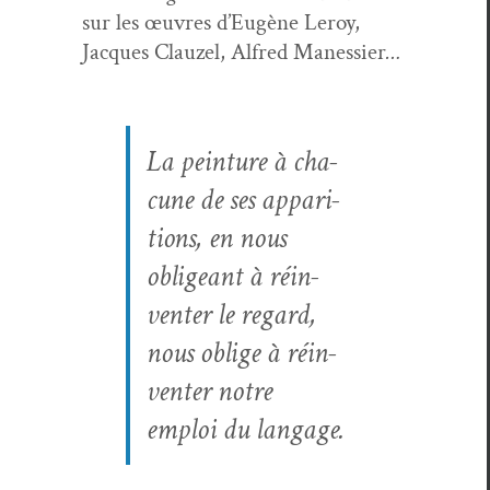
sur les œuvres d’Eugène Leroy,
Jacques Clauzel, Alfred Manessier
…
La pein­ture à cha­
cune de ses appari­
tions, en nous
oblig­eant à réin­
ven­ter le regard,
nous oblige à réin­
ven­ter notre
emploi du lan­gage
.