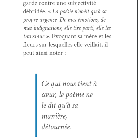
garde con­tre une sub­jec­tiv­ité
débridée
. « La poésie n’obéit qu’à sa
pro­pre urgence. De mes émo­tions, de
mes indig­na­tions, elle tire par­ti, elle les
trans­mue ».
Evo­quant sa mère et les
fleurs sur lesquelles elle veil­lait, il
peut ain­si noter :
Ce qui nous tient à
cœur, le poème ne
le dit qu’à sa
manière,
détournée.