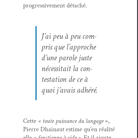
pro­gres­sive­ment détaché.
J’ai peu à peu com­
pris que l’approche
d’une parole juste
néces­si­tait la con­
tes­ta­tion de ce à
quoi j’avais adhéré.
Cette
« toute puis­sance du lan­gage
»,
Pierre Dhain­aut estime qu’en réal­ité
elle
« fonc­tionne à vide ».
Et il ajoute