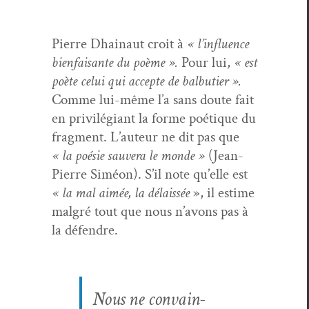
Pierre Dhain­aut croit à
« l’influence
bien­faisante du poème ».
Pour lui,
« est
poète celui qui accepte de bal­bu­ti­er ».
Comme lui-même l’a sans doute fait
en priv­ilé­giant la forme poé­tique du
frag­ment. L’auteur ne dit pas que
« la poésie sauvera le monde »
(Jean-
Pierre Siméon). S’il note qu’elle est
« la mal aimée, la délais­sée
», il estime
mal­gré tout que nous n’avons pas à
la défendre.
Nous ne con­va­in­