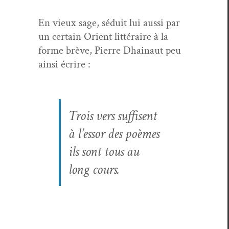
En vieux sage, séduit lui aus­si par
un cer­tain Ori­ent lit­téraire à la
forme brève, Pierre Dhain­aut peu
ain­si écrire :
Trois vers suffisent
à l’essor des poèmes
ils sont tous au
long cours.