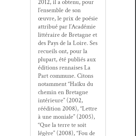
2012, il a obtenu, pour
l’ensemble de son
œuvre, le prix de poésie
attribué par l’Académie
lit­téraire de Bre­tagne et
des Pays de la Loire. Ses
recueils ont, pour la
plu­part, été pub­liés aux
édi­tions ren­nais­es La
Part com­mune. Citons
notam­ment “Haïku du
chemin en Bre­tagne
intérieure” (2002,
réédi­tion 2008), “Let­tre
à une moni­ale” (2005),
“Que la terre te soit
légère” (2008), “Fou de