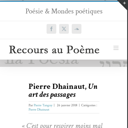
Passer
Poésie & Mondes poétiques
au
contenu
Facebook
X
SoundCloud
Pierre Dhainaut,
Un
art des passages
Par
Pierre Tanguy
|
26 janvier 2018
|
Catégories :
Pierre Dhainaut
« C’est pour respir­er moins mal