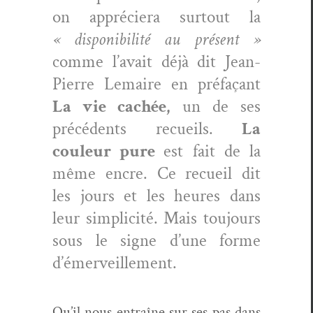
on appréciera surtout la
« disponi­bil­ité au présent »
comme l’avait déjà dit Jean-
Pierre Lemaire en pré­façant
La vie cachée,
un de ses
précé­dents recueils.
La
couleur pure
est fait de la
même encre. Ce recueil dit
les jours et les heures dans
leur sim­plic­ité. Mais tou­jours
sous le signe d’une forme
d’émerveillement.
Qu’il nous entraîne sur ses pas dans