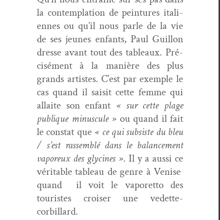
la con­tem­pla­tion de pein­tures ital­i­
ennes ou qu’il nous par­le de la vie
de ses jeunes enfants, Paul Guil­lon
dresse avant tout des tableaux. Pré­
cisé­ment à la manière des plus
grands artistes. C’est par exem­ple le
cas quand il saisit cette femme qui
allaite son enfant
« sur cette plage
publique minus­cule »
ou quand il fait
le con­stat que
« ce qui sub­siste du bleu
/ s’est rassem­blé dans le bal­ance­ment
vaporeux des glycines »
. Il y a aus­si ce
véri­ta­ble tableau de genre à Venise
quand il voit le vaporet­to des
touristes crois­er une vedette-
corbillard.