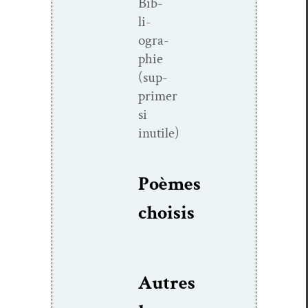
Bib­
li­
ogra­
phie
(sup­
primer
si
inutile)
Poèmes
choi­sis
Autres