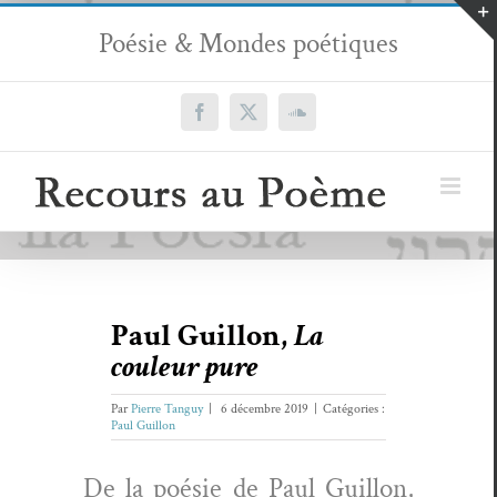
Passer
Poésie & Mondes poétiques
au
contenu
Facebook
X
SoundCloud
Paul Guillon,
La
couleur pure
Par
Pierre Tanguy
|
6 décembre 2019
|
Catégories :
Paul Guillon
De la poésie de Paul Guil­lon,