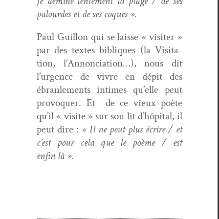
je démine lente­ment la plage / de ses
palour­des et de ses coques ».
Paul Guil­lon qui se laisse « vis­iter »
par des textes bibliques (la Vis­i­ta­
tion, l’Annonciation…), nous dit
l’urgence de vivre en dépit des
ébran­le­ments intimes qu’elle peut
provo­quer. Et de ce vieux poète
qu’il « vis­ite » sur son lit d’hôpital, il
peut dire :
« Il ne peut plus écrire / et
c’est pour cela que le poème / est
enfin là ».