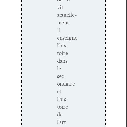
vit
actuelle­
ment.
Il
enseigne
l’his­
toire
dans
le
sec­
ondaire
et
l’his­
toire
de
l’art