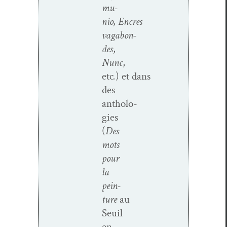
mu­
nio, Encres
vagabon­
des
,
Nunc
,
etc
.
) et dans
des
antholo­
gies
(
Des
mots
pour
la
pein­
ture
au
Seuil
en