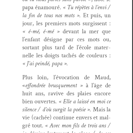
papa énamouré.
« Tu répètes à l’envi /
la fin de tous nos mots ».
Et puis, un
jour, les pre­miers mots sur­gis­sent :
« é‑mé, é‑mé »
devant la mer que
l’enfant désigne par ces mots ou,
sor­tant plus tard de l’école mater­
nelle les doigts tachés de couleurs :
« J’ai peindé, papa ».
Plus loin, l’évocation de Maud,
«
effon­drée brusque­ment »
à l’âge de
huit ans, ravive des plaies encore
bien ouvertes.
« Elle a lais­sé en moi ce
silence / d’où sur­git la poésie ».
Mais la
vie (cachée) con­tin­ue envers et mal­
gré tout.
« Avec mon fils de trois ans /