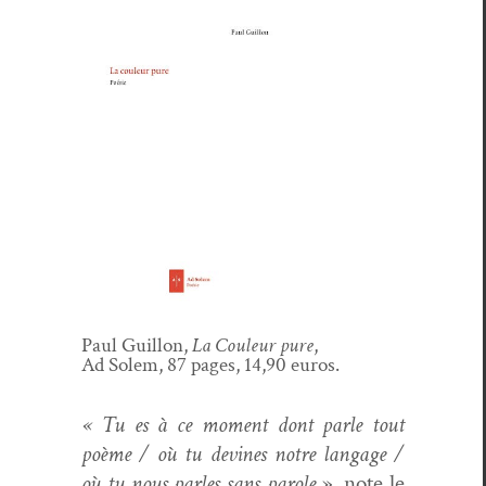
Paul Guil­lon,
La Couleur pure
,
Ad Solem, 87 pages, 14,90 euros.
« Tu es à ce moment dont par­le tout
poème / où tu devines notre lan­gage /
où tu nous par­les sans parole
», note le