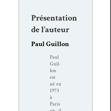
Présentation
de l’auteur
Paul Guillon
Paul
Guil­
lon
est
né en
1973
à
Paris
où il