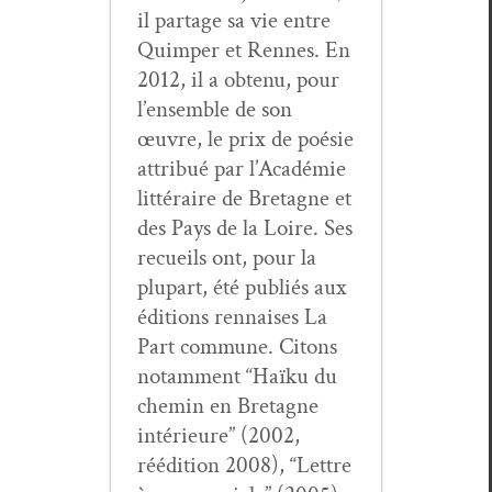
il partage sa vie entre
Quim­per et Rennes. En
2012, il a obtenu, pour
l’ensemble de son
œuvre, le prix de poésie
attribué par l’Académie
lit­téraire de Bre­tagne et
des Pays de la Loire. Ses
recueils ont, pour la
plu­part, été pub­liés aux
édi­tions ren­nais­es La
Part com­mune. Citons
notam­ment “Haïku du
chemin en Bre­tagne
intérieure” (2002,
réédi­tion 2008), “Let­tre