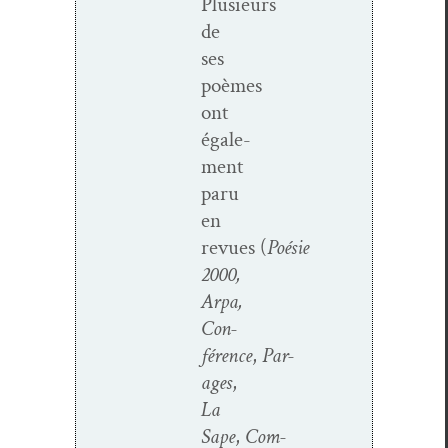
Plusieurs
de
ses
poèmes
ont
égale­
ment
paru
en
revues (
Poésie
2000,
Arpa,
Con­
férence
,
Par­
ages
,
La
Sape
,
Com­