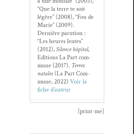
à une moni­ale” (2005),
“Que la terre te soit
légère” (2008), “Fou de
Marie” (2009).
Dernière paru­tion :
“Les heures lentes”
(2012),
Silence hôpi­tal,
Edi­tions La Part com­
mune (2017).
Ter­res
natales
(La Part Com­
mune, 2022)
Voir la
fiche d’auteur
[print-me]
Gérard Pfis­ter,
Ain­si par­lait
Horace
- 24