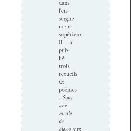
dans
l’en­
seigne­
ment
supérieur.
Il a
pub­
lié
trois
recueils
de
poèmes
:
Sous
une
meule
de
pierre
aux