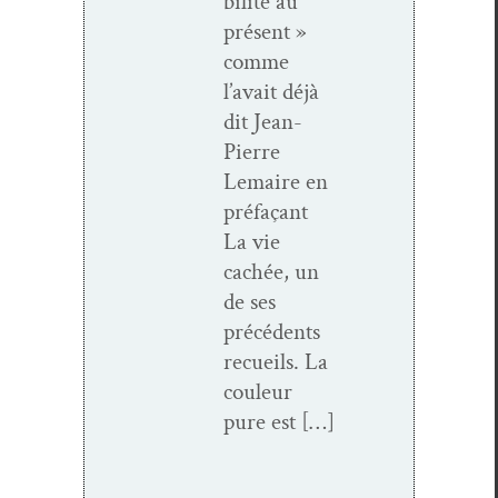
bil­ité au
présent »
comme
l’avait déjà
dit Jean-
Pierre
Lemaire en
pré­façant
La vie
cachée, un
de ses
précé­dents
recueils. La
couleur
pure est […]