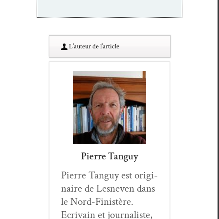
L’au­teur de l’article
Pierre Tanguy
Pierre Tan­guy est orig­i­
naire de Lesn­even dans
le Nord-Fin­istère.
Ecrivain et jour­nal­iste,