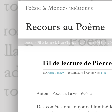
Passer
Poésie & Mondes poétiques
au
contenu
Fil de lecture de Pierre Tanguy : sur Antonia POZZI, et 
Accueil
Fil de lecture de Pier
Par
Pierre Tanguy
|
29 avril 2016
|
Catégories :
Blog
Anto­nia Pozzi : « La vie rêvée »
Des comètes ont tou­jours illu­miné le 