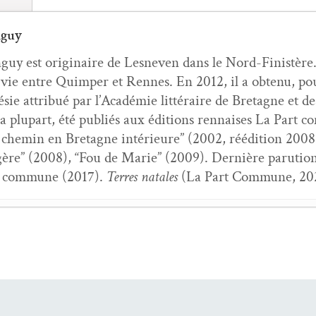
nguy
guy est orig­i­naire de Lesn­even dans le Nord-Fin­istère. E
 vie entre Quim­per et Rennes. En 2012, il a obtenu, po
sie attribué par l’Académie lit­téraire de Bre­tagne et de
a plu­part, été pub­liés aux édi­tions ren­nais­es La Par
chemin en Bre­tagne intérieure” (2002, réédi­tion 2008),
égère” (2008), “Fou de Marie” (2009). Dernière paru­tion
t com­mune (2017).
Ter­res natales
(La Part Com­mune, 2
par­lait Horace
- 24 juin 2026
est ain­si que nous demeu­rons libres
- 6 mai 2026
­tres d’un hôte à ta fenêtre
- 6 mars 2026
,
Tableau du peu
- 6 jan­vi­er 2026
onde en train de naître
- 6 sep­tem­bre 2025