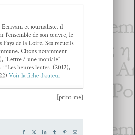
crivain et jour­nal­iste, il
ur l’ensemble de son œuvre, le
s Pays de la Loire. Ses recueils
t com­mune. Citons notam­ment
 “Let­tre à une moni­ale”
 : “Les heures lentes” (2012),
022)
Voir la fiche d’auteur
[print-me]
Facebook
X
LinkedIn
Tumblr
Pinterest
Email