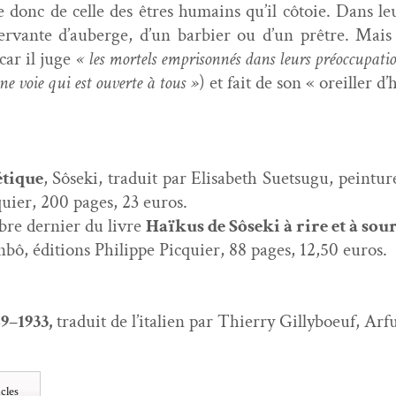
le donc de celle des êtres humains qu’il côtoie. Dans l
 ser­vante d’auberge, d’un bar­bi­er ou d’un prêtre. Mais
car il juge
« les mor­tels empris­on­nés dans leurs préoc­cu­pa­ti
une voie qui est ouverte à tous »
) et fait de son « oreiller d
­tique
, Sôse­ki, traduit par Elis­a­beth Suet­sugu, pein­tu
­quier, 200 pages, 23 euros.
m­bre dernier du livre
Haïkus de Sôse­ki à rire et à sour
n­bô, édi­tions Philippe Pic­quier, 88 pages, 12,50 euros.
29–1933,
traduit de l’italien par Thier­ry Gilly­boeuf, Ar
cles