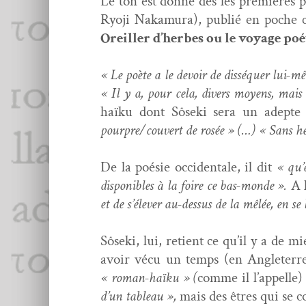
Le ton est don­né dès les pre­mières p
Ryo­ji Naka­mu­ra), pub­lié en poche 
Oreiller d’herbes ou le voy­age poé
« Le poète a le devoir de dis­sé­quer lui-mê
« Il y a, pour cela, divers moyens, mais 
haïku dont Sôse­ki sera un adepte
pourpre/couvert de rosée » (…) « Sans hés
De la poésie occi­den­tale, il dit
« qu’e
disponibles à la foire ce bas-monde ».
A 
et de s’élever au-dessus de la mêlée, en se 
Sôse­ki, lui, retient ce qu’il y a de 
avoir vécu un temps (en Angleterre de
« roman-haïku » (
comme il l’appelle)
d’un tableau »,
mais des êtres qui se c