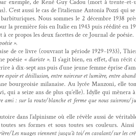
, par exem­ple, de René Guy Cadou (mort à trente-et-un
. C’est aus­si le cas de l’italienne Anto­nia Pozzi qui se
 bar­bi­turiques. Nous sommes le 2 décem­bre 1938 prè
pour la pre­mière fois en Ital­ie en 1943 puis réédité en
it à ce pro­pos les deux facettes de ce Jour­nal de poésie.
poésie ».
aise de ce livre (cou­vrant la péri­ode 1929–1933), Thier
’une poésie
« diariste ».
Il s’agit bien, en effet, d’un réc­i
écrire à dix-sept ans puis d’une jeune femme éprise d’a
e espoir et désil­lu­sion, entre noirceur et lumière, entre aban­d
onne bour­geoisie milanaise. Au lycée Man­zoni, elle 
i, qui a seize ans de plus qu’elle). Idylle qui mèn­era 
e ami : sur la route/blanche et ferme que nous suivrons/jusq
toire dans l’alpinisme où elle révèle aus­si de véri­ta­
 toutes ses formes et sous toutes ses couleurs. Ain­s
ère/Les nuages vien­nent jusqu’à toi/en cavalant/sur les crê