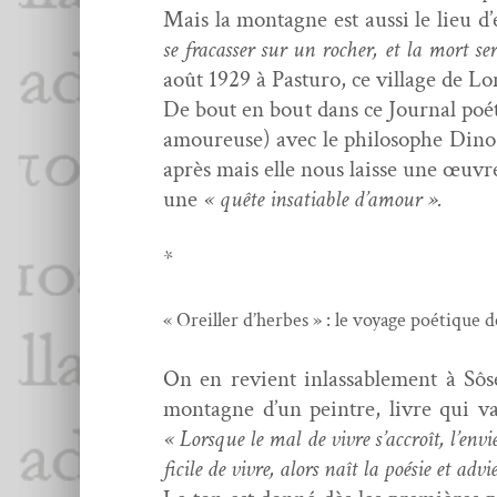
Mais la mon­tagne est aus­si le lieu d
se fra­cass­er sur un rocher, et la mort se
août 1929 à Pas­turo, ce vil­lage de L
De bout en bout dans ce Jour­nal poé­
amoureuse) avec le philosophe Dino F
après mais elle nous laisse une œuvre
une
« quête insa­tiable d’amour ».
*
« Oreiller d’herbes » : le voy­age poé­tique 
On en revient inlass­able­ment à Sôse
mon­tagne d’un pein­tre, livre qui va
« Lorsque le mal de vivre s’accroît, l’envi
fi­cile de vivre, alors naît la poésie et adv