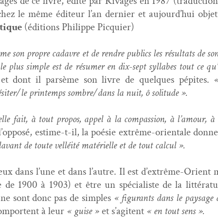
ages de ce livre, édité par Rivages en 1987 (tra­duc­tion 
chez le même édi­teur l’an dernier et aujourd’hui objet d
­tique
(édi­tions Philippe Picquier)
me son pro­pre cadavre et de ren­dre publics les résul­tats de son
le plus sim­ple est de résumer en dix-sept syl­labes tout ce qu
 et dont il parsème son livre de quelques pépites.
«
iter/le print­emps sombre/dans la nuit, ô solitude ».
lle fait, à tout pro­pos, appel à la com­pas­sion, à l’amour, à l
l’opposé, estime-t-il, la poésie extrême-ori­en­tale donn
lavant de toute vel­léité matérielle et de tout calcul ».
mieux dans l’une et dans l’autre. Il est d’extrême-Orient 
 1900 à 1903) et être un spé­cial­iste de la lit­téra­t
 ne sont donc pas de sim­ples
« fig­u­rants dans le paysage
om­por­tent à leur
« guise »
et s’agitent
« en tout sens ».