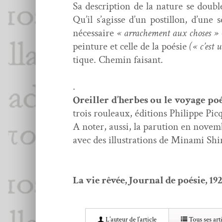
Sa descrip­tion de la nature se dou­b
Qu’il s’agisse d’un pos­til­lon, d’une
néces­saire
« arrache­ment aux choses »
pein­ture et celle de la poésie
(« c’est 
tique. Chemin faisant.
.
Oreiller d’herbes ou le voy­age poé
trois rouleaux, édi­tions Philippe Pic
A not­er, aus­si, la paru­tion en nove
avec des illus­tra­tions de Mina­mi Shi
La vie rêvée, Jour­nal de poésie, 19
L’au­teur de l’article
Tous ses arti