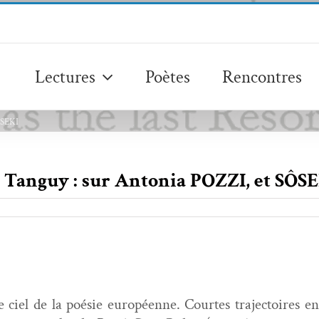
Lectures
Poètes
Rencontres
SÔSEKI
re Tanguy : sur Antonia POZZI, et SÔS
ciel de la poésie européenne. Cour­tes tra­jec­toires en é