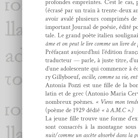
pro­fondes empreintes. C’est le cas
(écrasé par un train à trente-deux ans)
avoir avalé plusieurs com­primés de
impor­tant Jour­nal de poésie, édité 
tale. Le grand poète ital­ien soulig­na
âme et on peut le lire comme un livre de 
Pré­façant aujourd’hui l’édition franç
tra­duc­teur — par­le, à juste titre, d
d’une ado­les­cente qui com­mence à 
ry Gilly­boeuf,
oscille, comme sa vie, entr
Anto­nia Pozzi est une fille de la b
latin et de grec (Anto­nio Maria Cerv
nom­breux poèmes.
« Viens mon ten­dr
(poème de 1929 dédié
« à A.M.C ».)
La jeune fille trou­ve une forme d’exu
sont con­sacrés à la mon­tagne sous
nuit/comme un ascète absorbé dans la pri