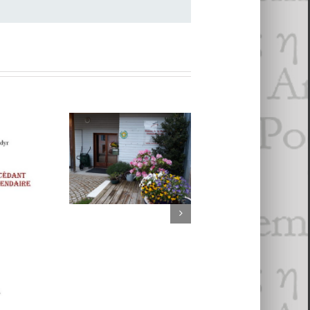
Une maison
pour la Poésie 2 :
12 POÈMES D
La Maison de
JEAN
Poésie
ROUSSELOT
Transjurassienne
bdyr,
choisis par
: entretien avec
écédant
re 2023
Christophe
Marion Cirefice
ur
Dauphin
ire
3