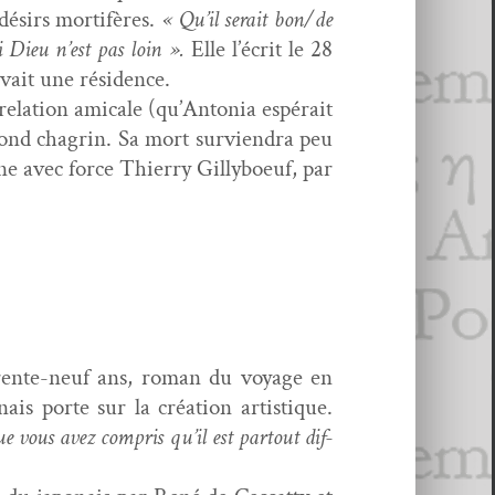
désirs mor­tifères.
« Qu’il serait bon/de
i Dieu n’est pas loin ».
Elle l’écrit le 28
avait une résidence.
ela­tion ami­cale (qu’Antonia espérait
ond cha­grin. Sa mort survien­dra peu
e avec force Thier­ry Gilly­boeuf, par
trente-neuf ans, roman du voy­age en
is porte sur la créa­tion artis­tique.
ue vous avez com­pris qu’il est partout dif­