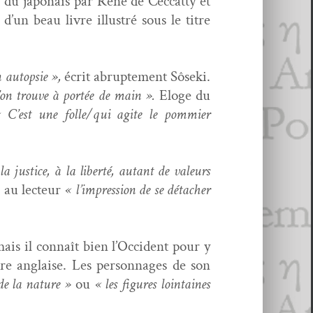
du japon­ais par René de Cec­ca­t­ty et
’un beau livre illus­tré sous le titre
 autop­sie »,
écrit abrupte­ment Sôse­ki.
’on trou­ve à portée de main ».
Eloge du
 C’est une folle/qui agite le pom­mi­er
a jus­tice, à la lib­erté, autant de valeurs
e au lecteur
« l’impression de se détach­er
mais il con­naît bien l’Occident pour y
ure anglaise. Les per­son­nages de son
 de la nature »
ou
« les fig­ures loin­taines