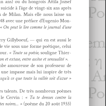
 ans) ou du hon­grois Atti­la Jozsef
 sui­cide à l’âge de vingt-six ans après
s de Milan. Mais elle nous laisse un
 1948 avec une pré­face d’Eugenio Mon­
« On peut le lire comme le jour­nal d’une
­ry Gilly­boeuf, — qui en est aus­si le
t de vie sous une forme poé­tique, celui
mour.
« Toute sa poésie,
souligne Thier­
on et extase, entre ascèse et sensualité ».
tombe amoureuse de son pro­fesseur de
à une impasse mais lui inspire de très
u’à ce que toute la val­lée soit d’azur »
bles tal­ents. De très nom­breux poèmes
i le Cervin :
« Tu te dress­es con­tre la
tes noires… »
(poème du 20 août 1933)