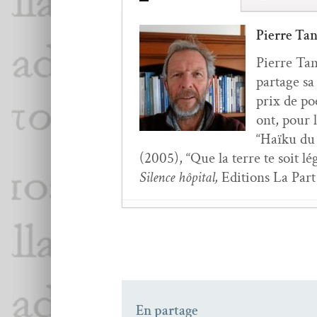
Pierre Ta
Pierre Tan­
partage sa
prix de poé
ont, pour l
“Haïku du 
(2005), “Que la terre te soit l
Silence hôpi­tal,
Edi­tions La Par
Gérard Pfis­ter,
Ain­si 
Yary­na Chornohuz,
C’
Jean Le Besnerais,
Let
Anne-Lise Blan­chard
En partage
Cypris Kophidès,
Ce m