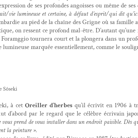
’expression de ses pro­fondes angoiss­es ou même de ses 
rait/vie lumineuse et cer­taine, à défaut d’esprit/qui dit qu’ic
om­bardie au pied de la chaîne des Grigne où sa famille 
tique, on ressent ce pro­fond mal-être. D’autant qu’une r
oramg­gio tourn­era court et la plongera dans un pro­f
 lumineuse mar­quée essen­tielle­ment, comme le soulign
de Sôseki
­ki, à cet
Oreiller d’herbes
qu’il écriv­it en 1906 à 
ut d’abord par le regard que le célèbre écrivain japon­a
e vous prend de vous installer dans un endroit pais­i­ble. Dès q
ient la peinture ».