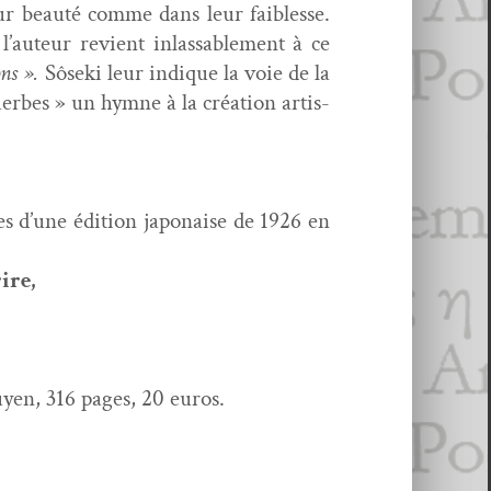
eur beauté comme dans leur faib­lesse.
 l’auteur revient inlass­able­ment à ce
ons ».
Sôse­ki leur indique la voie de la
’herbes » un hymne à la créa­tion artis­
res d’une édi­tion japon­aise de 1926 en
ire,
fuyen, 316 pages, 20 euros.