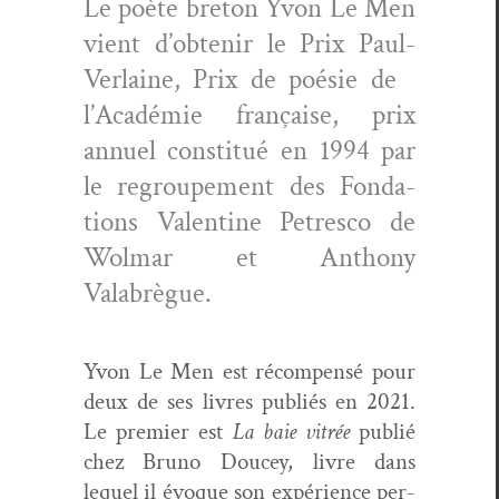
Le poète bre­ton Yvon Le Men
vient d’obtenir le Prix Paul-
Ver­laine, Prix de poésie de
l’Académie française, prix
annuel con­sti­tué en 1994 par
le regroupe­ment des Fon­da­
tions Valen­tine Petresco de
Wol­mar et Antho­ny
Valabrègue.
Yvon Le Men est récom­pen­sé pour
deux de ses livres pub­liés en 2021.
Le pre­mier est
La baie vit­rée
pub­lié
chez Bruno Doucey, livre dans
lequel il évoque son expéri­ence per­