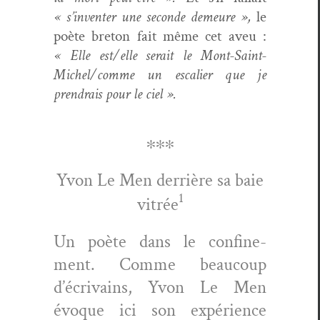
« s’inventer une sec­onde demeure »,
le
poète bre­ton fait même cet aveu :
« Elle est/elle serait le Mont-Saint-
Michel/­comme un escalier que je
prendrais pour le ciel ».
∗∗∗
Yvon Le Men der­rière sa baie
1
vit­rée
Un poète dans le con­fine­
ment. Comme beau­coup
d’écrivains, Yvon Le Men
évoque ici son expéri­ence