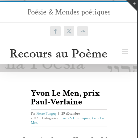
Passer
Poésie & Mondes poétiques
au
contenu
Facebook
X
SoundCloud
Yvon Le Men, prix
Paul-Verlaine
Par
Pierre Tanguy
|
29 décembre
2022
|
Catégories :
Essais & Chroniques
,
Yvon Le
Men