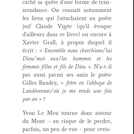
caché sa quête d’une forme de tran­
scen­dance. On con­naît notam­ment
les liens qui l’attachaient au poète
juif Claude Vigée (qu’il évoque
d’ailleurs dans ce livre) ou encore à
Xavier Grall, à pro­pos duquel il
écrit :
« Ensem­ble nous cherchions/lui
Dieu/moi eux/les hommes et les
femmes filles et fils de Dieu ».
N’a‑t-il
pas aus­si par­mi ses amis le poète
Gilles Baudry,
« frère en l’abbaye de
Landévennec/où je me rends une fois
par an » ?
Yvon Le Men tourne donc autour
du Mont – au risque de le per­dre,
par­fois, un peu de vue – pour revis­