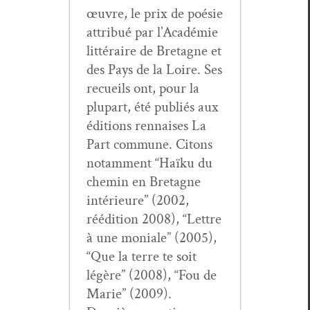
œuvre, le prix de poésie
attribué par l’Académie
lit­téraire de Bre­tagne et
des Pays de la Loire. Ses
recueils ont, pour la
plu­part, été pub­liés aux
édi­tions ren­nais­es La
Part com­mune. Citons
notam­ment “Haïku du
chemin en Bre­tagne
intérieure” (2002,
réédi­tion 2008), “Let­tre
à une moni­ale” (2005),
“Que la terre te soit
légère” (2008), “Fou de
Marie” (2009).