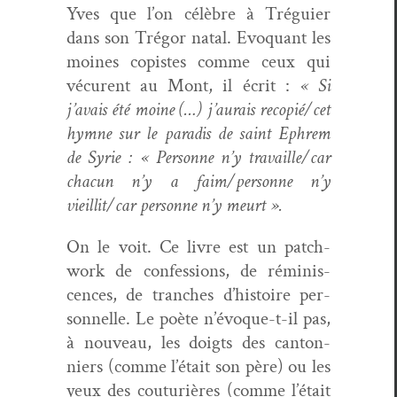
Yves que l’on célèbre à Tréguier
dans son Tré­gor natal. Evo­quant les
moines copistes comme ceux qui
vécurent au Mont, il écrit :
« Si
j’avais été moine (…) j’aurais recopié/cet
hymne sur le par­adis de saint Ephrem
de Syrie : « Per­son­ne n’y travaille/car
cha­cun n’y a faim/personne n’y
vieillit/car per­son­ne n’y meurt ».
On le voit. Ce livre est un patch­
work de con­fes­sions, de réminis­
cences, de tranch­es d’histoire per­
son­nelle. Le poète n’évoque-t-il pas,
à nou­veau, les doigts des can­ton­
niers (comme l’était son père) ou les
yeux des cou­turières (comme l’était