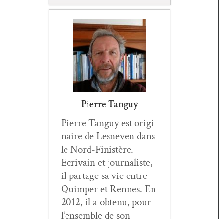
Pierre Tanguy
Pierre Tan­guy est orig­i­
naire de Lesn­even dans
le Nord-Fin­istère.
Ecrivain et jour­nal­iste,
il partage sa vie entre
Quim­per et Rennes. En
2012, il a obtenu, pour
l’ensemble de son