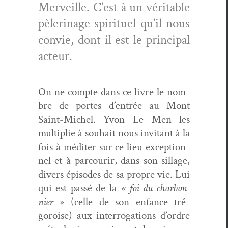
Mer­veille. C’est à un véri­ta­ble
pèleri­nage spir­ituel qu’il nous
con­vie, dont il est le prin­ci­pal
acteur.
On ne compte dans ce livre le nom­
bre de portes d’entrée au Mont
Saint-Michel. Yvon Le Men les
mul­ti­plie à souhait nous invi­tant à la
fois à méditer sur ce lieu excep­tion­
nel et à par­courir, dans son sil­lage,
divers épisodes de sa pro­pre vie. Lui
qui est passé de la
« foi du char­bon­
nier »
(celle de son enfance tré­
goroise) aux inter­ro­ga­tions d’ordre