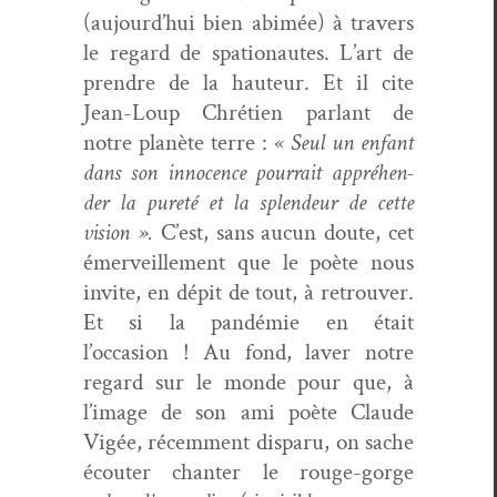
(aujourd’hui bien abimée) à tra­vers
le regard de spa­tio­nautes. L’art de
pren­dre de la hau­teur. Et il cite
Jean-Loup Chré­tien par­lant de
notre planète terre :
« Seul un enfant
dans son inno­cence pour­rait appréhen­
der la pureté et la splen­deur de cette
vision ».
C’est, sans aucun doute, cet
émer­veille­ment que le poète nous
invite, en dépit de tout, à retrou­ver.
Et si la pandémie en était
l’occasion ! Au fond, laver notre
regard sur le monde pour que, à
l’image de son ami poète Claude
Vigée, récem­ment dis­paru, on sache
écouter chanter le rouge-gorge