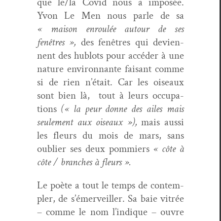
que le/la Covid nous a imposée.
Yvon Le Men nous par­le de sa
« mai­son enroulée autour de ses
fenêtres »,
des fenêtres qui devi­en­
nent des hublots pour accéder à une
nature envi­ron­nante faisant comme
si de rien n’était. Car les oiseaux
sont bien là,
tout à leurs occu­pa­
tions
(« la peur donne des ailes mais
seule­ment aux oiseaux »),
mais aus­si
les fleurs du mois de mars, sans
oubli­er ses deux pom­miers
« côte à
côte / branch­es à fleurs ».
Le poète a tout le temps de con­tem­
pler, de s’émerveiller. Sa baie vit­rée
– comme le nom l’indique – ouvre