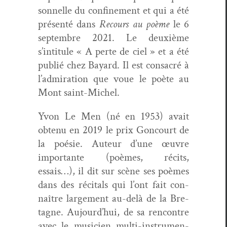
son­nelle du con­fine­ment et qui a été
présen­té dans
Recours au poème
le 6
sep­tem­bre 2021. Le deux­ième
s’intitule « A perte de ciel » et a été
pub­lié chez Bayard. Il est con­sacré à
l’admiration que voue le poète au
Mont saint-Michel.
Yvon Le Men (né en 1953) avait
obtenu en 2019 le prix Goncourt de
la poésie. Auteur d’une œuvre
impor­tante (poèmes, réc­its,
essais…), il dit sur scène ses poèmes
dans des réc­i­tals qui l’ont fait con­
naître large­ment au-delà de la Bre­
tagne. Aujourd’hui, de sa ren­con­tre
avec le musi­cien mul­ti-instru­men­