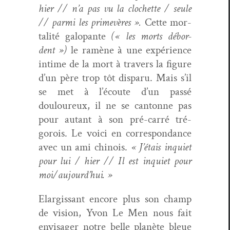
hier // n’a pas vu la clo­chette / seule
// par­mi les primevères ».
Cette mor­
tal­ité galopante
(« les morts débor­
dent »)
le ramène à une expéri­ence
intime de la mort à tra­vers la fig­ure
d’un père trop tôt dis­paru. Mais s’il
se met à l’écoute d’un passé
douloureux, il ne se can­tonne pas
pour autant à son pré-car­ré tré­
gorois. Le voici en cor­re­spon­dance
avec un ami chi­nois.
« J’étais inqui­et
pour lui / hier // Il est inqui­et pour
moi/aujourd’hui. »
Elar­gis­sant encore plus son champ
de vision, Yvon Le Men nous fait
envis­ager notre belle planète bleue