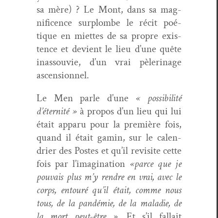
sa mère) ? Le Mont, dans sa mag­
nif­i­cence sur­plombe le réc­it poé­
tique en miettes de sa pro­pre exis­
tence et devient le lieu d’une quête
inas­sou­vie, d’un vrai pèleri­nage
ascensionnel.
Le Men par­le d’une
« pos­si­bil­ité
d’éternité »
à pro­pos d’un lieu qui lui
était apparu pour la pre­mière fois,
quand il était gamin, sur le cal­en­
dri­er des Postes et qu’il revis­ite cette
fois par l’imagination
«parce que je
pou­vais plus m’y ren­dre en vrai, avec le
corps, entouré qu’il était, comme nous
tous, de la pandémie, de la mal­adie, de
la mort peut-être ».
Et s’il fal­lait