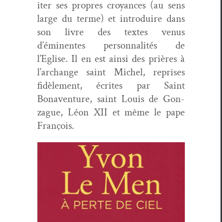
iter ses pro­pres croy­ances (au sens
large du terme) et intro­duire dans
son livre des textes venus
d’éminentes per­son­nal­ités de
l’Eglise. Il en est ain­si des prières à
l’archange saint Michel, repris­es
fidèle­ment, écrites par Saint
Bonaven­ture, saint Louis de Gon­
zague, Léon XII et même le pape
François.