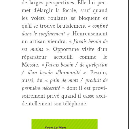
de larges per­spec­tives. Elle lui per­
met d’élargir la focale, sauf quand
les volets roulants se blo­quent et
qu’il se trou­ve bru­tale­ment
« con­finé
dans le con­fine­ment ».
Heureuse­ment
un arti­san vien­dra.
« J’avais besoin de
ses mains ».
Oppor­tune vis­ite d’un
répara­teur accueil­li comme le
Messie.
« J’avais besoin / de quelqu’un
/ d’un besoin d’humanité ».
Besoin,
aus­si, du
« pain de mots / pro­duit de
pre­mière néces­sité »
dont il est pro­vi­
soire­ment privé quand il casse acci­
den­telle­ment son téléphone.