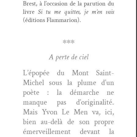
Brest, à l’oc­ca­sion de la paru­tion du
livre
Si tu me quittes, je m’en vais
(édi­tions Flammarion).
∗∗∗
A perte de ciel
L’épopée du Mont Saint-
Michel sous la plume d’un
poète : la démarche ne
manque pas d’originalité.
Mais Yvon Le Men va, ici,
bien au-delà de son pro­pre
émer­veille­ment devant la