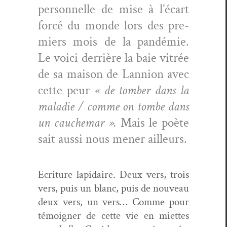
per­son­nelle de mise à l’écart
for­cé du monde lors des pre­
miers mois de la pandémie.
Le voici der­rière la baie vit­rée
de sa mai­son de Lan­nion avec
cette peur
« de tomber dans la
mal­adie / comme on tombe dans
un cauchemar ».
Mais le poète
sait aus­si nous men­er ailleurs.
Ecri­t­ure lap­idaire. Deux vers, trois
vers, puis un blanc, puis de nou­veau
deux vers, un vers… Comme pour
témoign­er de cette vie en miettes