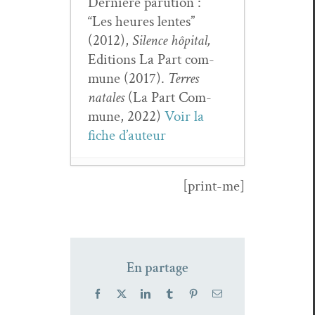
Dernière paru­tion :
“Les heures lentes”
(2012),
Silence hôpi­tal,
Edi­tions La Part com­
mune (2017).
Ter­res
natales
(La Part Com­
mune, 2022)
Voir la
fiche d’auteur
[print-me]
Gérard Pfis­ter,
Ain­si par­lait
Horace
- 24
juin 2026
En partage
Yary­na
Chornohuz,
Facebook
X
LinkedIn
Tumblr
Pinterest
Email
C’est ain­si que