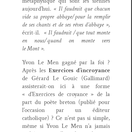
méta­physique qui sont les siennes
aujourd’hui.
« Il faudrait que cha­cun
vide sa pro­pre abbaye/pour la rem­plir
de ses chants et de ses rêves d’abbaye »,
écrit-il.
« Il faudrait /que tout monte
en nous/quand on monte vers
le Mont ».
Yvon Le Men gag­né par la foi ?
Après les
Exer­ci­ces d’incroyance
de Gérard Le Gouic (Gal­li­mard)
assis­terait-on ici à une forme
« d’Exercices de croy­ance » de la
part du poète bre­ton (pub­lié pour
l’occasion par un édi­teur
catholique) ? Ce n’est pas si sim­ple,
même si Yvon Le Men n’a jamais