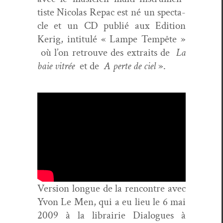
tiste Nico­las Repac est né un spec­ta­
cle et un CD pub­lié aux Edi­tion
Kerig, inti­t­ulé « Lampe Tem­pête »
où l’on retrou­ve des extraits de
La
baie vit­rée
et de
A perte de ciel
».
Ver­sion longue de la ren­con­tre avec
Yvon Le Men, qui a eu lieu le 6 mai
2009 à la librairie Dia­logues à