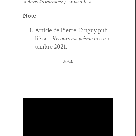
« dans l’amandier / invisible ».
Note
Arti­cle de Pierre Tan­guy pub­
lié sur
Recours au poème
en sep­
tem­bre 2021.
∗∗∗