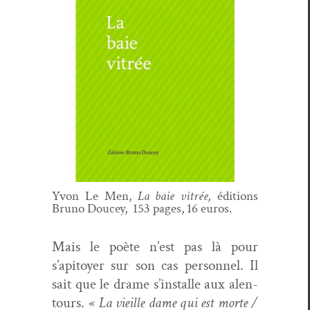
Yvon Le Men,
La baie vit­rée,
édi­tions
Bruno Doucey,
153 pages, 16 euros.
Mais le poète n’est pas là pour
s’apitoyer sur son cas per­son­nel. Il
sait que le drame s’installe aux alen­
tours.
« La vieille dame qui est morte /