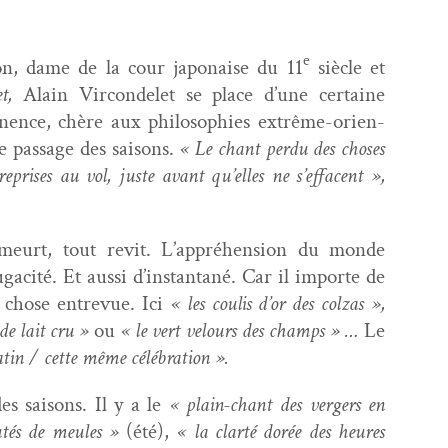
e
n, dame de la cour japon­aise du 11
siè­cle et
et,
Alain Vir­con­delet se place d’une cer­taine
ence, chère aux philoso­phies extrême-ori­en­
le pas­sage des saisons.
« Le chant per­du des choses
epris­es au vol, juste avant qu’elles ne s’effacent »,
t meurt, tout revit. L’appréhension du monde
ac­ité. Et aus­si d’instantané. Car il importe de
a chose entre­vue. Ici
« les coulis d’or des colzas »,
de lait cru »
ou
« le vert velours des champs » …
Le
tin / cette même célébration ».
des saisons. Il y a le
« plain-chant des verg­ers en
utés de meules »
(été),
« la clarté dorée des heures