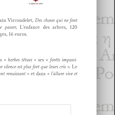
ain Vir­con­delet,
Des choses qui ne font
e pass­er,
L’enfance des arbres, 120
ges, 16 euros.
es
« herbes têtues »
ses
« forêts impas­si­
r silence est plus fort que leurs cris ».
Le
nt renais­sant »
et dans
« l’allure vive et