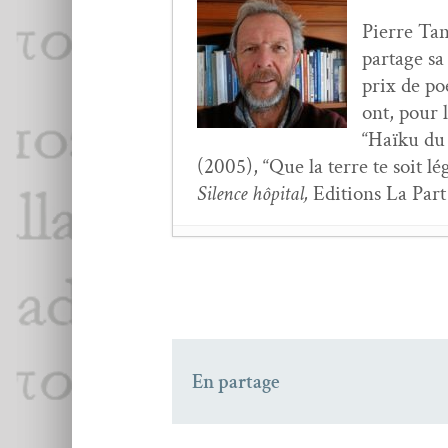
Pierre Tan­
partage sa
prix de poé
ont, pour l
“Haïku du 
(2005), “Que la terre te soit l
Silence hôpi­tal,
Edi­tions La Par
Gérard Pfis­ter,
Ain­si 
Yary­na Chornohuz,
C’
Jean Le Besnerais,
Let
Anne-Lise Blan­chard
En partage
Cypris Kophidès,
Ce m
Lucie Grall,
C’est toi 
Rain­er Maria Rilke,
L