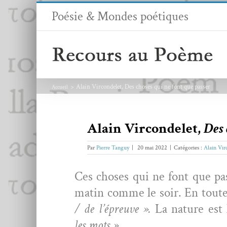
Passer
Poésie & Mondes poétiques
au
contenu
Alain Vircondelet, Des choses qui ne font que passer
Accueil
Alain Vircondelet,
Des 
Par
Pierre Tanguy
|
20 mai 2022
|
Catégories :
Alain Vir
Ces choses qui ne font que pass­
matin comme le soir. En toutes 
/ de l’épreuve ».
La nature est l
les mots ».