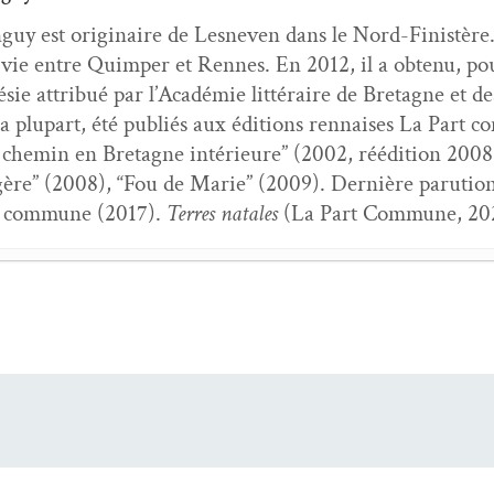
guy est orig­i­naire de Lesn­even dans le Nord-Fin­istère. E
 vie entre Quim­per et Rennes. En 2012, il a obtenu, po
sie attribué par l’Académie lit­téraire de Bre­tagne et de
a plu­part, été pub­liés aux édi­tions ren­nais­es La Par
chemin en Bre­tagne intérieure” (2002, réédi­tion 2008),
égère” (2008), “Fou de Marie” (2009). Dernière paru­tion
t com­mune (2017).
Ter­res natales
(La Part Com­mune, 2
par­lait Horace
- 24 juin 2026
est ain­si que nous demeu­rons libres
- 6 mai 2026
­tres d’un hôte à ta fenêtre
- 6 mars 2026
,
Tableau du peu
- 6 jan­vi­er 2026
onde en train de naître
- 6 sep­tem­bre 2025
qui mènes la danse
- 6 mai 2025
et­tres à une jeune femme
- 6 mai 2025