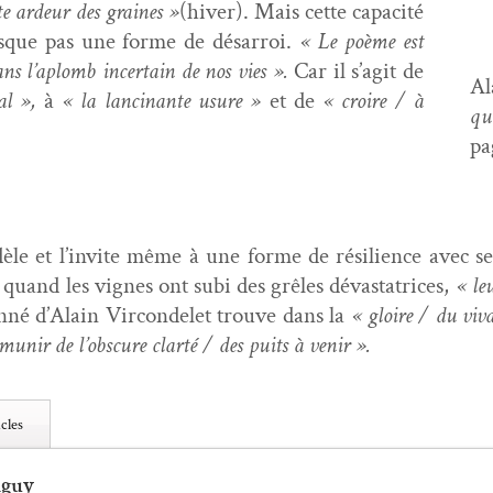
te ardeur des graines »
(hiv­er). Mais cette capac­ité
sque pas une forme de désar­roi.
« Le poème est
ns l’aplomb incer­tain de nos vies ».
Car il s’agit de
Al
al »,
à
« la lanci­nante usure »
et de
« croire / à
qu
pa
d­èle et l’invite même à une forme de résilience avec s
quand les vignes ont subi des grêles dévas­ta­tri­ces,
« leu
­né d’Alain Vir­con­delet trou­ve dans la
« gloire / du viva
­mu­nir de l’obscure clarté / des puits à venir ».
cles
nguy