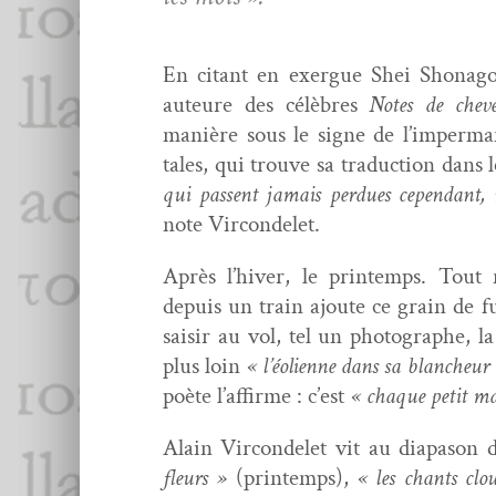
En citant en exer­gue Shei Shonago
auteure des célèbres
Notes de chev
manière sous le signe de l’imperman
tales, qui trou­ve sa tra­duc­tion dans 
qui passent jamais per­dues cepen­dant, r
note Vircondelet.
Après l’hiver, le print­emps. Tou
depuis un train ajoute ce grain de fug
saisir au vol, tel un pho­tographe, l
plus loin
« l’éolienne dans sa blancheur 
poète l’affirme : c’est
« chaque petit ma
Alain Vir­con­delet vit au dia­pa­son 
fleurs »
(print­emps),
« les chants clo