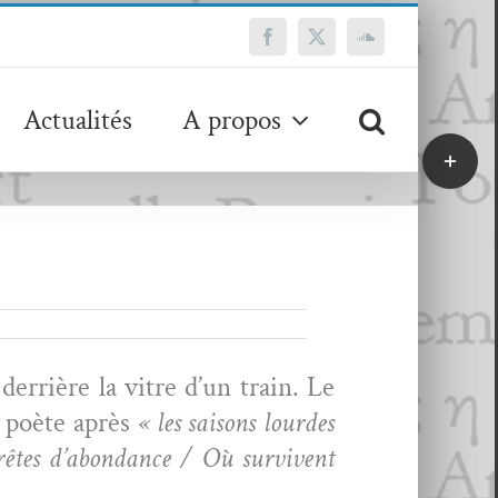
Facebook
X
SoundCloud
Actualités
A propos
Bascule
de
la
zone
de
la
barre
coulissa
er­rière la vit­re d’un train. Le
e poète après
« les saisons lour­des
rêtes d’abondance / Où sur­vivent