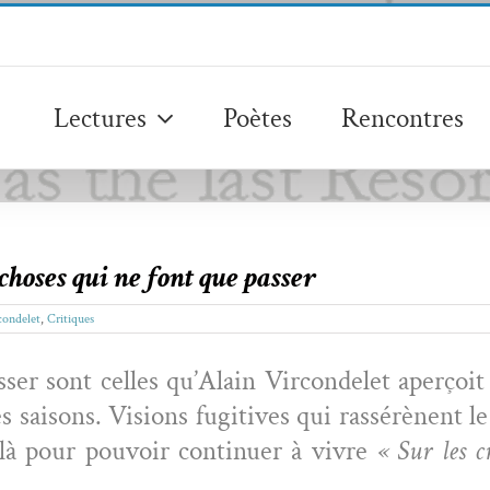
Lectures
Poètes
Rencontres
choses qui ne font que passer
condelet
,
Critiques
er sont celles qu’Alain Vir­con­delet aperçoit d
saisons. Visions fugi­tives qui rassérè­nent l
à pour pou­voir con­tin­uer à vivre
« Sur les c