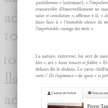
quo­ti­di­ennes »
(automne),
« l’impatien
renou­velée d’émerveillement ne ma
salut et con­so­la­tion »,
affirme-t-il,
« da
faire face à
« l’immobile silence du m
l’imprévisible courage des mots ».
La nature, entre­vue, lui sert de mo
bles »,
ses
« haies tenaces et fidèles ».
Et 
dehors dit le dedans. Le cœur chif­fon
verte / De l’espérance »
de quoi
« se pré
L’au­teur de l’article
Tous ses arti
Pierre Ta