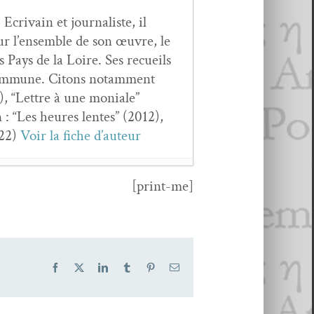
crivain et jour­nal­iste, il
ur l’ensemble de son œuvre, le
s Pays de la Loire. Ses recueils
t com­mune. Citons notam­ment
 “Let­tre à une moni­ale”
 : “Les heures lentes” (2012),
022)
Voir la fiche d’auteur
[print-me]
Facebook
X
LinkedIn
Tumblr
Pinterest
Email