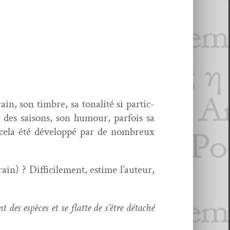
 son tim­bre, sa tonal­ité si par­ti­c­
able des saisons, son humour, par­fois sa
ela été dévelop­pé par de nom­breux
ain) ? Dif­fi­cile­ment, estime l’auteur,
des espèces et se flat­te de s’être détaché