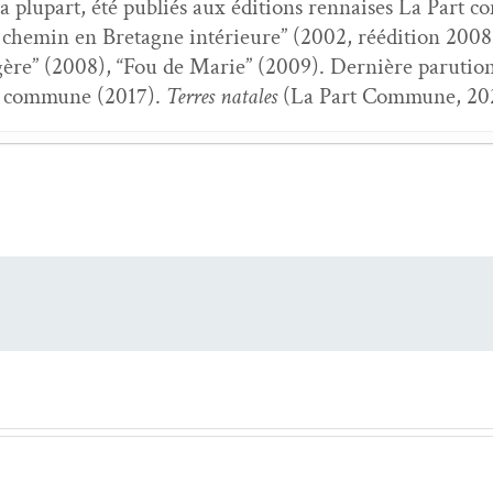
a plu­part, été pub­liés aux édi­tions ren­nais­es La Par
chemin en Bre­tagne intérieure” (2002, réédi­tion 2008),
égère” (2008), “Fou de Marie” (2009). Dernière paru­tion
t com­mune (2017).
Ter­res natales
(La Part Com­mune, 2
par­lait Horace
- 24 juin 2026
est ain­si que nous demeu­rons libres
- 6 mai 2026
­tres d’un hôte à ta fenêtre
- 6 mars 2026
,
Tableau du peu
- 6 jan­vi­er 2026
onde en train de naître
- 6 sep­tem­bre 2025
qui mènes la danse
- 6 mai 2025
et­tres à une jeune femme
- 6 mai 2025
it peu de lumière
- 5 févri­er 2025
ues Poul­laouec,
Femmes de pierre
- 6 jan­vi­er 2025
s de soli­tude
- 21 décem­bre 2024
ered Gouez,
L’esprit sauvage
- 6 novem­bre 2024