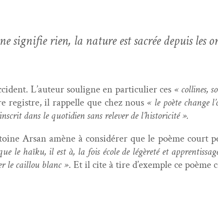
 sig­ni­fie rien, la nature est sacrée depuis les or
i­dent. L’auteur souligne en par­ti­c­uli­er ces
« collines, s
tre reg­istre, il rap­pelle que chez nous
« le poète change l’
crit dans le quo­ti­di­en sans relever de l’historicité ».
ntoine Arsan amène à con­sid­ér­er que le poème court p
ue le haïku, il est à, la fois école de légèreté et appren­tis­s
r le cail­lou blanc »
. Et il cite à tire d’exemple ce poème 