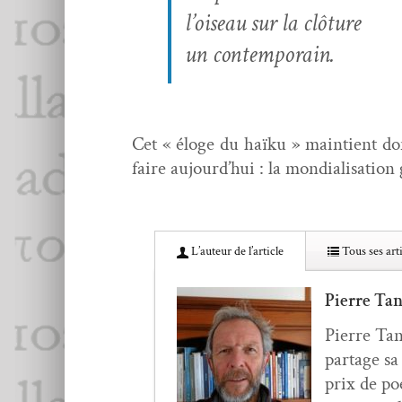
l’oiseau sur la clôture
un contemporain.
Cet « éloge du haïku » main­tient donc
faire aujourd’hui : la mon­di­al­i­sa­ti
L’au­teur de l’article
Tous ses arti
Pierre Ta
Pierre Tan­
partage sa
prix de poé