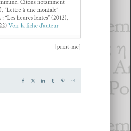
t com­mune. Citons notam­ment
 “Let­tre à une moni­ale”
 : “Les heures lentes” (2012),
022)
Voir la fiche d’auteur
[print-me]
Facebook
X
LinkedIn
Tumblr
Pinterest
Email