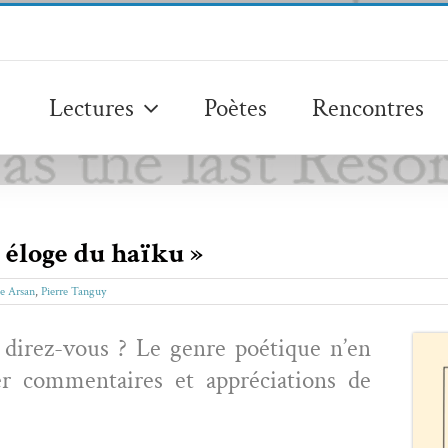
Lectures
Poètes
Rencontres
 éloge du haïku »
e Arsan
,
Pierre Tanguy
 direz-vous ? Le genre poé­tique n’en
er com­men­taires et appré­ci­a­tions de