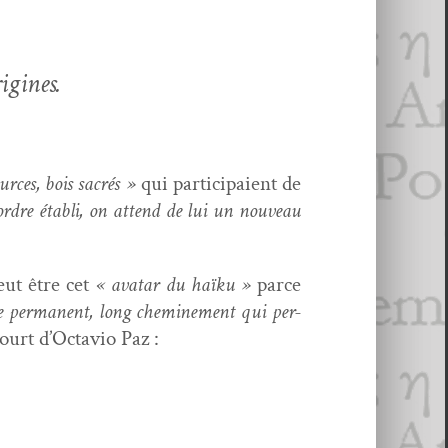
ig­ines
.
ources, bois sacrés »
qui par­tic­i­paient de
ordre établi, on attend de lui un nou­veau
eut être cet
« avatar du haïku »
parce
age per­ma­nent, long chem­ine­ment qui per­
court d’Octavio Paz :