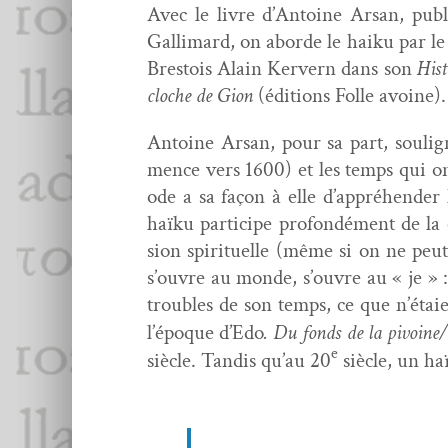
Avec le livre d’Antoine Arsan, pub­li
Gal­li­mard, on abor­de le haiku par le b
Brestois Alain Kervern dans son
His­
cloche de Gion
(édi­tions Folle avoine).
Antoine Arsan, pour sa part, soulig
mence vers 1600) et les temps qui on
ode a sa façon à elle d’appréhender l
haïku par­ticipe pro­fondé­ment de la
sion spir­ituelle (même si on ne peut
s’ouvre au monde, s’ouvre au « je » : 
trou­bles de son temps, ce que n’étai
l’époque d’Edo
. Du fonds de la pivoine/
e
siè­cle. Tan­dis qu’au 20
siè­cle, un ha