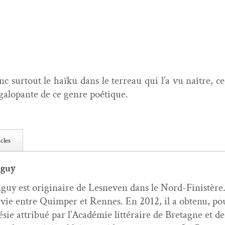
 surtout le haïku dans le ter­reau qui l’a vu naître, ce
on galopante de ce genre poétique.
cles
nguy
guy est orig­i­naire de Lesn­even dans le Nord-Fin­istère. E
 vie entre Quim­per et Rennes. En 2012, il a obtenu, po
sie attribué par l’Académie lit­téraire de Bre­tagne et de