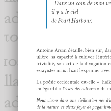
D
ans un coin de mon ve
il y a le ciel
de Pearl Harbour.
Antoine Arsan détaille, bien sûr, dans
ulière, sa capac­ité à cul­tiv­er l’inté
triv­i­al­ité, son art de la diva­ga­tion 
essay­istes mais il sait l’exprimer ave
La poésie occi­den­tale est-elle « haïku
eu égard à
« l’écart des cul­tures
» du mo
Nous vivons dans une civil­i­sa­tion née d
de la nature, ce vieux foy­er de pagan­ism