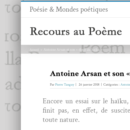
Passer
Poésie & Mondes poétiques
au
contenu
Antoine Arsan et son « éloge du haïku »
Accueil
Antoine Arsan et son «
Par
Pierre Tanguy
|
26 janvier 2018
|
Catégories :
Antoin
Encore un essai sur le haïku,
finit pas, en effet, de sus­cit
toute nature.