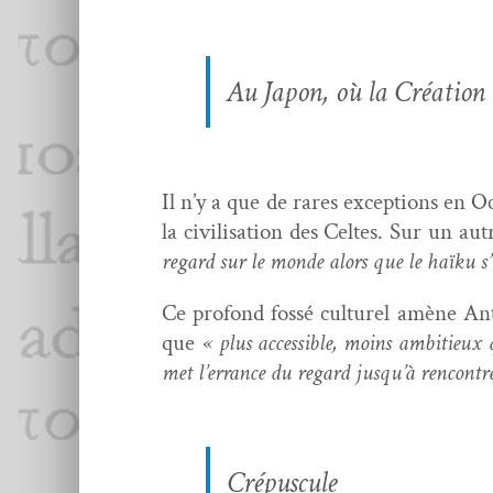
Au Japon, où la Créa­tion ne
Il n’y a que de rares excep­tions en Occ
la civil­i­sa­tion des Celtes. Sur un au
regard sur le monde alors que le haïku s’ins
Ce pro­fond fos­sé cul­turel amène A
que
« plus acces­si­ble, moins ambitieux q
met l’errance du regard jusqu’à ren­con­tr­e
Cré­pus­cule