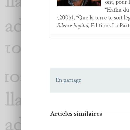
ont, pour l
“Haïku du 
(2005), “Que la terre te soit l
Silence hôpi­tal,
Edi­tions La Par
Gérard Pfis­ter,
Ain­si 
Yary­na Chornohuz,
C’
Jean Le Besnerais,
Let
Anne-Lise Blan­chard
En partage
Cypris Kophidès,
Ce m
Lucie Grall,
C’est toi 
Rain­er Maria Rilke,
L
Eve Lern­er,
Un tant so
Jean-Yves André, Jacq
Articles similaires
Jacques Josse,
Trop épri
Le 30e numéro de Sp