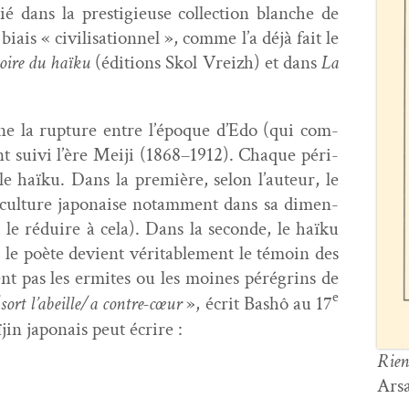
é dans la pres­tigieuse col­lec­tion blanche de
iais « civil­i­sa­tion­nel », comme l’a déjà fait le
toire du haïku
(édi­tions Skol Vreizh) et dans
La
ne la rup­ture entre l’époque d’Edo (qui com­
t suivi l’ère Mei­ji (1868–1912). Chaque péri­
e haïku. Dans la pre­mière, selon l’auteur, le
 cul­ture japon­aise notam­ment dans sa dimen­
 le réduire à cela). Dans la sec­onde, le haïku
le poète devient véri­ta­ble­ment le témoin des
ent pas les ermites ou les moines péré­grins de
e
sort l’abeille/a con­tre-cœur
», écrit Bashô au 17
ïjin japon­ais peut écrire :
Rien
Arsa