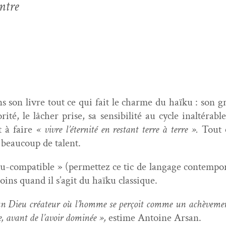
ntre
 son livre tout ce qui fait le charme du haïku : son grain,
riorité, le lâch­er prise, sa sen­si­bil­ité au cycle inaltér
et à faire
« vivre l’éternité en restant terre à terre ».
Tout c
c beau­coup de talent.
-com­pat­i­ble » (per­me­t­tez ce tic de lan­gage con­tem­po­r
ins quand il s’agit du haïku classique.
’un Dieu créa­teur où l’homme se perçoit comme un achève­ment 
e, avant de l’avoir dom­inée »,
estime Antoine Arsan.