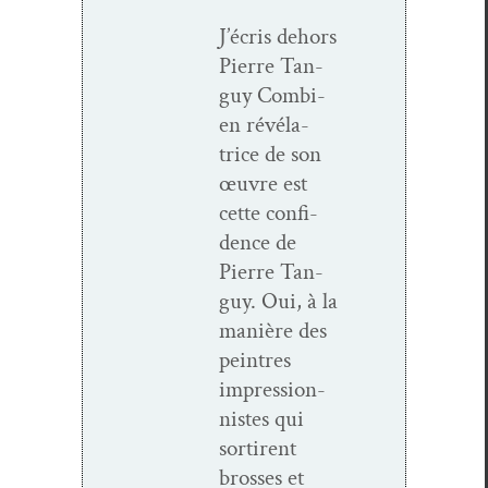
J’écris dehors
Pierre Tan­
guy Com­bi­
en révéla­
trice de son
œuvre est
cette con­fi­
dence de
Pierre Tan­
guy. Oui, à la
manière des
pein­tres
impres­sion­
nistes qui
sor­tirent
bross­es et