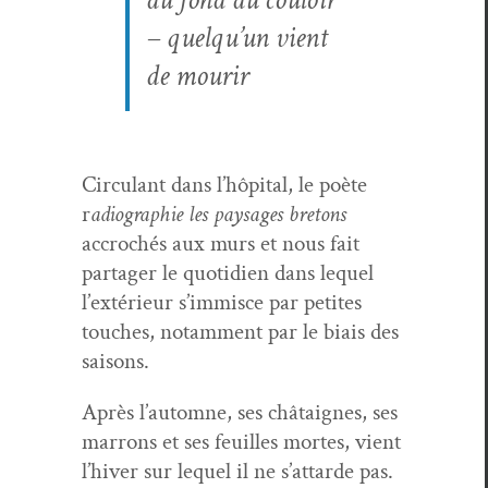
– quelqu’un vient
de mourir
Cir­cu­lant dans l’hôpital, le poète
r
adio­gra­phie les paysages bre­tons
accrochés aux murs et nous fait
partager le quo­ti­di­en dans lequel
l’extérieur s’immisce par petites
touch­es, notam­ment par le biais des
saisons.
Après l’automne, ses châ­taignes, ses
mar­rons et ses feuilles mortes, vient
l’hiver sur lequel il ne s’attarde pas.