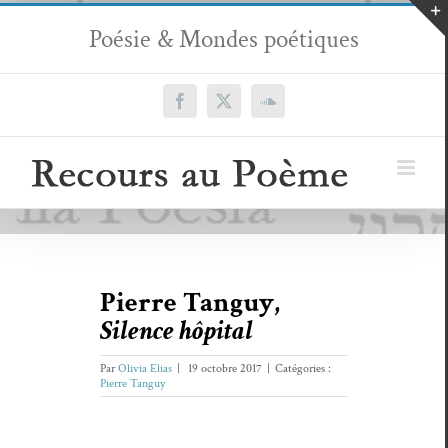
Passer
Poésie & Mondes poétiques
au
contenu
Facebook
X
SoundCloud
Pierre Tanguy,
Silence hôpital
Par
Olivia Elias
|
19 octobre 2017
|
Catégories :
Pierre Tanguy