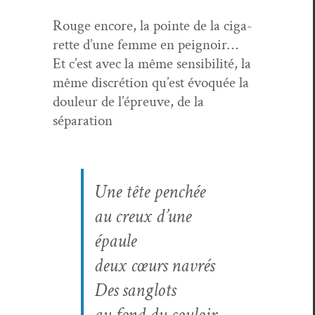
Rouge encore, la pointe de la cig­a­
rette d’une femme en peignoir…
Et c’est avec la même sen­si­bil­ité, la
même dis­cré­tion qu’est évo­quée la
douleur de l’épreuve, de la
séparation
Une tête penchée
au creux d’une
épaule
deux cœurs navrés
Des san­glots
au fond du couloir