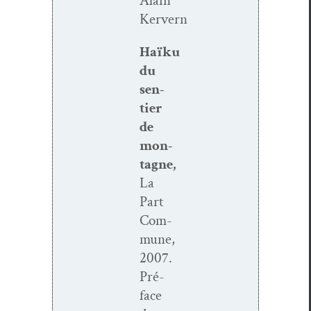
Alain
Kervern
Haïku
du
sen­
tier
de
mon­
tagne,
La
Part
Com­
mune,
2007.
Pré­
face