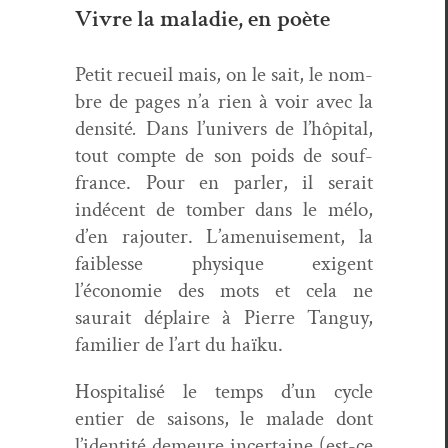
Vivre la maladie, en poète
Petit recueil mais, on le sait, le nom­
bre de pages n’a rien à voir avec la
den­sité
.
Dans l’univers de l’hôpital,
tout compte de son poids de souf­
france. Pour en par­ler, il serait
indé­cent de tomber dans le mélo,
d’en rajouter. L’amenuisement, la
faib­lesse physique exi­gent
l’économie des mots et cela ne
saurait déplaire à Pierre Tan­guy,
fam­i­li­er de l’art du haïku.
Hos­pi­tal­isé le temps d’un cycle
entier de saisons, le malade dont
l’identité demeure incer­taine (est-ce