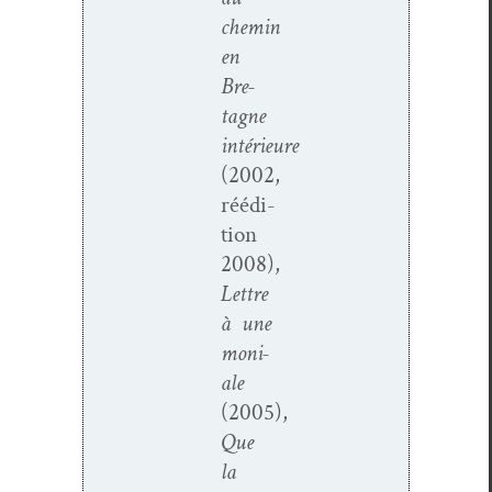
chemin
en
Bre­
tagne
intérieure
(2002,
réédi­
tion
2008),
Let­tre
à une
moni­
ale
(2005),
Que
la