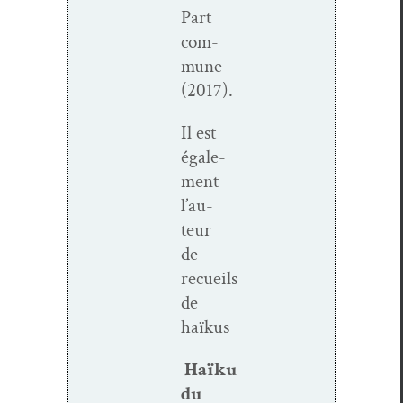
Part
com­
mune
(2017).
Il est
égale­
ment
l’au­
teur
de
recueils
de
haïkus
Haïku
du