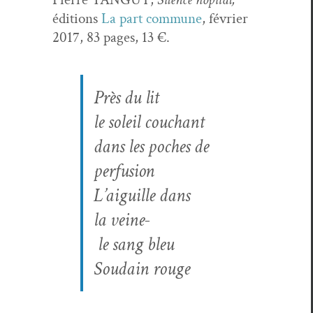
édi­tions
La part com­mune
, févri­er
2017, 83 pages, 13 €.
Près du lit
le soleil couchant
dans les poches de
perfusion
L’aiguille dans
la veine-
le sang bleu
Soudain rouge