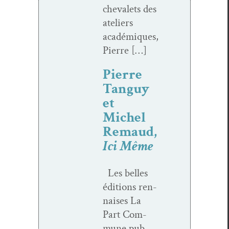
chevalets des
ate­liers
académiques,
Pierre […]
Pierre
Tanguy
et
Michel
Remaud,
Ici Même
Les belles
édi­tions ren­
nais­es La
Part Com­
mune pub­