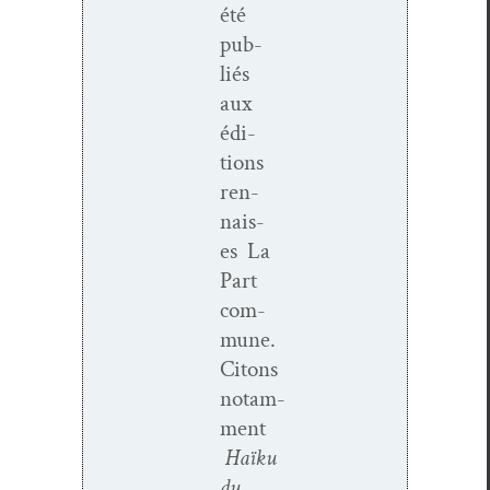
été
pub­
liés
aux
édi­
tions
ren­
nais­
es La
Part
com­
mune.
Citons
notam­
ment
Haïku
du