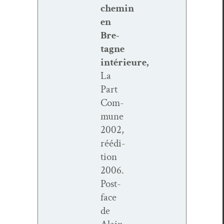
chemin
en
Bre­
tagne
intérieure,
La
Part
Com­
mune
2002,
réédi­
tion
2006.
Post­
face
de