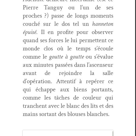
Pierre Tan­guy ou l’un de ses
proches ?) passe de longs moments
couché sur le dos tel un
han­neton
épuisé
. Il en prof­ite pour observ­er
quand ses forces le lui per­me­t­tent ce
monde clos où le temps s’écoule
comme le
goutte à goutte
ou s’évalue
aux min­utes passées dans l’ascenseur
avant de rejoin­dre la salle
d’opération. Atten­tif à repér­er ce
qui échappe aux biens por­tants,
comme les tâch­es de couleur qui
tranchent avec le blanc des lits et des
mains sor­tant des blous­es blanches.