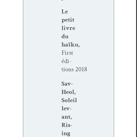
Le
petit
livre
du
haïku,
First
édi­
tions 2018
Sav-
Heol,
Soleil
lev­
ant,
Ris­
ing