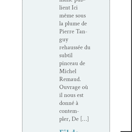
lient Ici
même sous
la plume de
Pierre Tan­
guy
rehaussée du
sub­til
pinceau de
Michel
Remaud.
Ouvrage où
il nous est
don­né à
con­tem­
pler, De […]