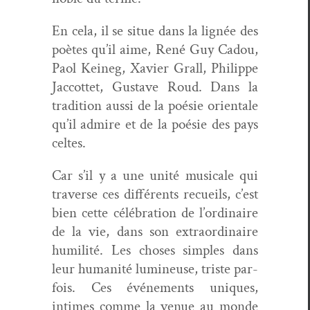
En cela, il se situe dans la lignée des
poètes qu’il aime, René Guy Cadou,
Paol Keineg, Xavier Grall, Philippe
Jac­cot­tet, Gus­tave Roud. Dans la
tra­di­tion aus­si de la poésie ori­en­tale
qu’il admire et de la poésie des pays
celtes.
Car s’il y a une unité musi­cale qui
tra­verse ces dif­férents recueils, c’est
bien cette célébra­tion de l’ordinaire
de la vie, dans son extra­or­di­naire
humil­ité. Les choses sim­ples dans
leur human­ité lumineuse, triste par­
fois. Ces événe­ments uniques,
intimes comme la venue au monde