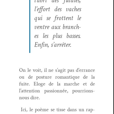
l’abri des futaies,
l’effort des vach­es
qui se frot­tent le
ven­tre aux branch­
es les plus bass­es.
Enfin, s’arrêter
.
On le voit, il ne s’agit pas d’errance
ou de pos­ture roman­tique de la
fuite. Eloge de la marche et de
l’attention pas­sion­née, pour­rions-
nous dire.
Ici, le poème se tisse dans un rap­