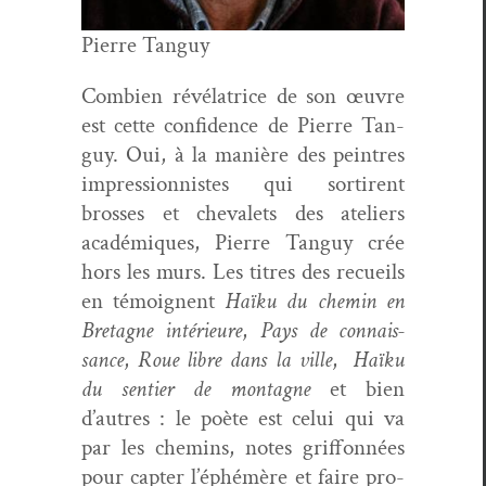
Pierre Tan­guy
Com­bi­en révéla­trice de son œuvre
est cette con­fi­dence de Pierre Tan­
guy. Oui, à la manière des pein­tres
impres­sion­nistes qui sor­tirent
bross­es et chevalets des ate­liers
académiques, Pierre Tan­guy crée
hors les murs. Les titres des recueils
en témoignent
Haïku du chemin en
Bre­tagne intérieure
,
Pays de con­nais­
sance
,
Roue libre dans la ville
,
Haïku
du sen­tier de mon­tagne
et bien
d’autres : le poète est celui qui va
par les chemins, notes grif­fon­nées
pour capter l’éphémère et faire pro­