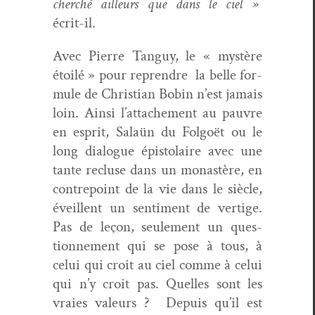
cher­ché ailleurs que dans le ciel »
écrit-il.
Avec Pierre Tan­guy, le « mys­tère
étoilé » pour repren­dre la belle for­
mule de Chris­t­ian Bobin n’est jamais
loin. Ain­si l’attachement au pau­vre
en esprit, Salaün du Fol­go­ët ou le
long dia­logue épis­to­laire avec une
tante recluse dans un monastère, en
con­tre­point de la vie dans le siè­cle,
éveil­lent un sen­ti­ment de ver­tige.
Pas de leçon, seule­ment un ques­
tion­nement qui se pose à tous, à
celui qui croit au ciel comme à celui
qui n’y croit pas. Quelles sont les
vraies valeurs ? Depuis qu’il est