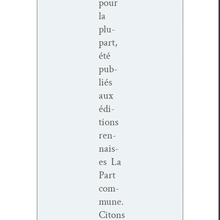
pour
la
plu­
part,
été
pub­
liés
aux
édi­
tions
ren­
nais­
es La
Part
com­
mune.
Citons