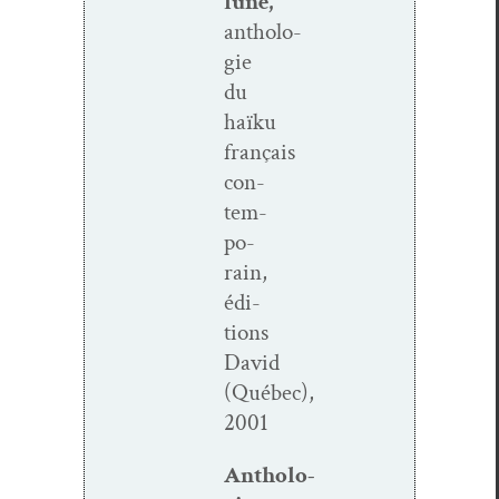
lune,
antholo­
gie
du
haïku
français
con­
tem­
po­
rain,
édi­
tions
David
(Québec),
2001
Antholo­