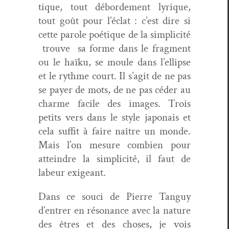
tique, tout débor­de­ment lyrique,
tout goût pour l’éclat : c’est dire si
cette parole poé­tique de la sim­plic­ité
trou­ve sa forme dans le frag­ment
ou le haïku, se moule dans l’ellipse
et le rythme court. Il s’agit de ne pas
se pay­er de mots, de ne pas céder au
charme facile des images. Trois
petits vers dans le style japon­ais et
cela suf­fit à faire naître un monde.
Mais l’on mesure com­bi­en pour
attein­dre la sim­plic­ité, il faut de
labeur exigeant.
Dans ce souci de Pierre Tan­guy
d’entrer en réso­nance avec la nature
des êtres et des choses, je vois