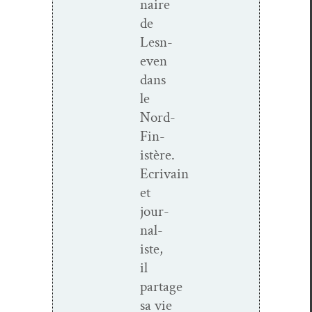
naire
de
Lesn­
even
dans
le
Nord-
Fin­
istère.
Ecrivain
et
jour­
nal­
iste,
il
partage
sa vie