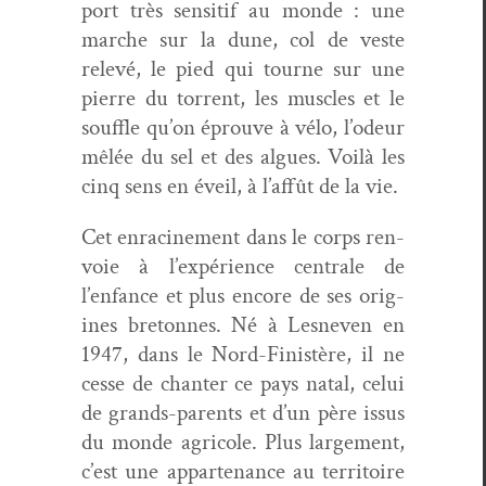
port très sen­si­tif au monde : une
marche sur la dune, col de veste
relevé, le pied qui tourne sur une
pierre du tor­rent, les mus­cles et le
souf­fle qu’on éprou­ve à vélo, l’odeur
mêlée du sel et des algues. Voilà les
cinq sens en éveil, à l’affût de la vie.
Cet enracin­e­ment dans le corps ren­
voie à l’expérience cen­trale de
l’enfance et plus encore de ses orig­
ines bre­tonnes. Né à Lesn­even en
1947, dans le Nord-Fin­istère, il ne
cesse de chanter ce pays natal, celui
de grands-par­ents et d’un père issus
du monde agri­cole. Plus large­ment,
c’est une appar­te­nance au ter­ri­toire