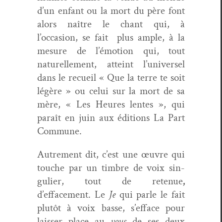
d’un enfant ou la mort du père font
alors naître le chant qui, à
l’occasion, se fait plus ample, à la
mesure de l’émotion qui, tout
naturelle­ment, atteint l’universel
dans le recueil « Que la terre te soit
légère » ou celui sur la mort de sa
mère, « Les Heures lentes », qui
paraît en juin aux édi­tions La Part
Commune.
Autrement dit, c’est une œuvre qui
touche par un tim­bre de voix sin­
guli­er, tout de retenue
,
d’effacement. Le
Je
qui par­le le fait
plutôt à voix basse, s’efface pour
laiss­er place au
vous
de ses deux