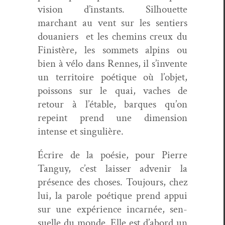
vi­sion d’instants. Sil­hou­ette
marchant au vent sur les sen­tiers
douaniers et les chemins creux du
Fin­istère, les som­mets alpins ou
bien à vélo dans Rennes, il s’invente
un ter­ri­toire poé­tique où l’objet,
pois­sons sur le quai, vach­es de
retour à l’étable, bar­ques qu’on
repeint prend une dimen­sion
intense et singulière.
Écrire de la poésie, pour Pierre
Tan­guy, c’est laiss­er advenir la
présence des choses. Tou­jours, chez
lui, la parole poé­tique prend appui
sur une expéri­ence incar­née, sen­
suelle du monde. Elle est d’abord un