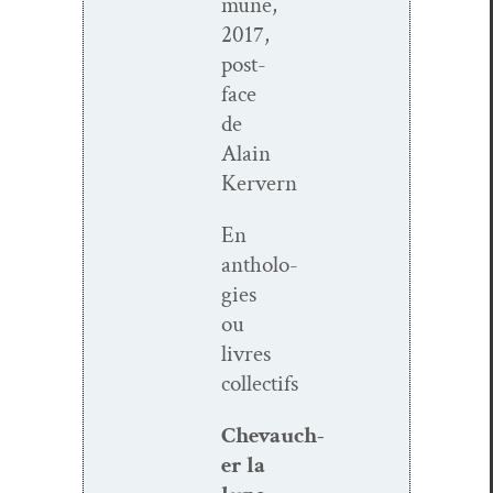
mune,
2017,
post­
face
de
Alain
Kervern
En
antholo­
gies
ou
livres
collectifs
Chevauch­
er la