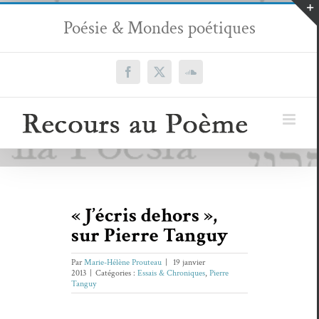
Passer
Poésie & Mondes poétiques
au
contenu
Facebook
X
SoundCloud
« J’écris dehors »,
sur Pierre Tanguy
Par
Marie-Hélène Prouteau
|
19 janvier
2013
|
Catégories :
Essais & Chroniques
,
Pierre
Tanguy