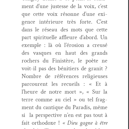
ment d’une justesse de la voix, c’est
que cette voix résonne d’une exi­
gence intérieure très forte. C’est
dans le réseau des mots que cette
part spir­ituelle affleure d’abord. Un
exem­ple : là où l’érosion a creusé
des vasques en haut des grands
rochers du Fin­istère, le poète ne
voit-il pas des béni­tiers de gran­it ?
Nom­bre de références religieuses
par­courent les recueils : « Et à
l’heure de notre mort », « Sur la
terre comme au ciel » ou tel frag­
ment du can­tique du Par­adis, même
si la per­spec­tive n’en est pas tout à
fait ortho­doxe !
« Dieu gagne à être