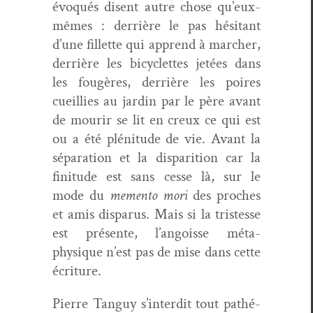
évo­qués dis­ent autre chose qu’eux-
mêmes : der­rière le pas hési­tant
d’une fil­lette qui apprend à marcher,
der­rière les bicy­clettes jetées dans
les fougères, der­rière les poires
cueil­lies au jardin par le père avant
de mourir se lit en creux ce qui est
ou a été pléni­tude de vie. Avant la
sépa­ra­tion et la dis­pari­tion car la
fini­tude est sans cesse là, sur le
mode du
memen­to mori
des proches
et amis dis­parus. Mais si la tristesse
est présente, l’angoisse méta­
physique n’est pas de mise dans cette
écriture.
Pierre Tan­guy s’interdit tout pathé­