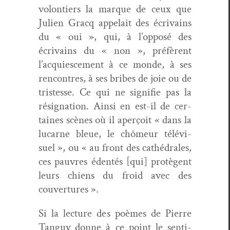
volon­tiers la mar­que de ceux que
Julien Gracq appelait des écrivains
du « oui », qui, à l’opposé des
écrivains du « non », préfèrent
l’acquiescement à ce monde, à ses
ren­con­tres, à ses bribes de joie ou de
tristesse. Ce qui ne sig­ni­fie pas la
résig­na­tion. Ain­si en est-il de cer­
taines scènes où il aperçoit « dans la
lucarne bleue, le chômeur télévi­
suel », ou « au front des cathé­drales,
ces pau­vres éden­tés [qui] pro­tè­gent
leurs chiens du froid avec des
couvertures ».
Si la lec­ture des poèmes de Pierre
Tan­guy donne à ce point le sen­ti­