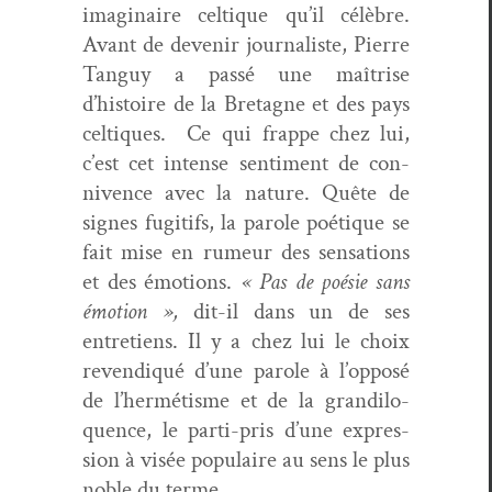
imag­i­naire cel­tique qu’il célèbre.
Avant de devenir jour­nal­iste, Pierre
Tan­guy a passé une maîtrise
d’histoire de la Bre­tagne et des pays
cel­tiques. Ce qui frappe chez lui,
c’est cet intense sen­ti­ment de con­
nivence avec la nature. Quête de
signes fugi­tifs, la parole poé­tique se
fait mise en rumeur des sen­sa­tions
et des émo­tions.
« Pas
de poésie sans
émo­tion »,
dit-il dans un de ses
entre­tiens. Il y a chez lui le choix
revendiqué d’une parole à l’opposé
de l’hermétisme et de la grandil­o­
quence, le par­ti-pris d’une expres­
sion à visée pop­u­laire au sens le plus
noble du terme.