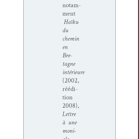
notam­
ment
Haïku
du
chemin
en
Bre­
tagne
intérieure
(2002,
réédi­
tion
2008),
Let­tre
à une
moni­