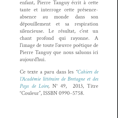
enfant, Pierre Tan­guy écrit à cette
tante et inter­roge cette présence-
absence au monde dans son
dépouille­ment et sa res­pi­ra­tion
silen­cieuse. Le résul­tat, c’est un
chant pro­fond qui ray­onne. A
l’image de toute l’œuvre poé­tique de
Pierre Tan­guy que nous salu­ons ici
aujourd’hui.
Ce texte a paru dans les
“
Cahiers de
l’A­cadémie lit­téraire de Bre­tagne et des
Pays de Loire
,
N° 49, 2013, Titre
“Couleur”, ISSBN 0990–5758.