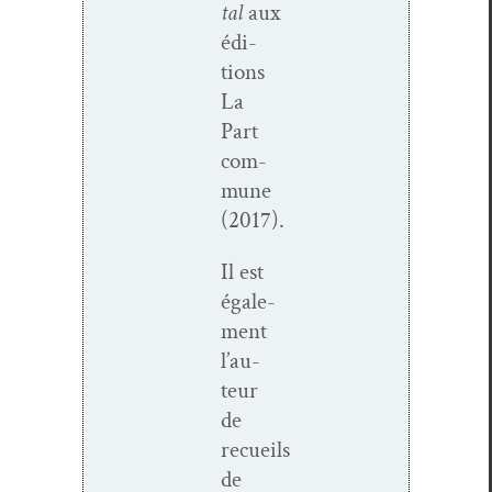
tal
aux
édi­
tions
La
Part
com­
mune
(2017).
Il est
égale­
ment
l’au­
teur
de
recueils
de