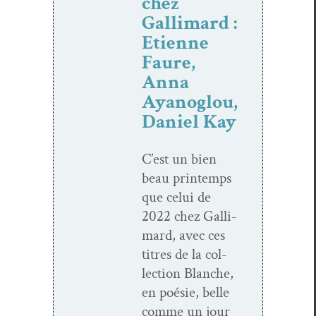
chez
Gallimard :
Etienne
Faure,
Anna
Ayanoglou,
Daniel Kay
C’est un bien
beau print­emps
que celui de
2022 chez Gal­li­
mard, avec ces
titres de la col­
lec­tion Blanche,
en poésie, belle
comme un jour