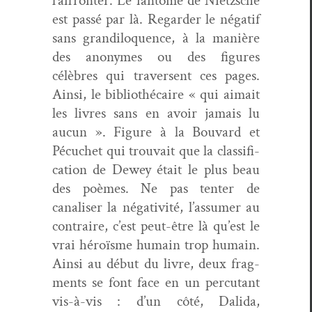
l’affronter. Le fan­tôme de Niet­zsche
est passé par là. Regarder le négatif
sans grandil­o­quence, à la manière
des anonymes ou des fig­ures
célèbres qui tra­versent ces pages.
Ain­si, le bib­lio­thé­caire « qui aimait
les livres sans en avoir jamais lu
aucun ». Fig­ure à la Bou­vard et
Pécuchet qui trou­vait que la clas­si­fi­
ca­tion de Dewey était le plus beau
des poèmes. Ne pas ten­ter de
canalis­er la néga­tiv­ité, l’assumer au
con­traire, c’est peut-être là qu’est le
vrai héroïsme humain trop humain.
Ain­si au début du livre, deux frag­
ments se font face en un per­cu­tant
vis-à-vis : d’un côté, Dal­i­da,