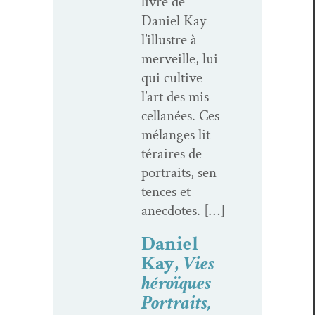
livre de
Daniel Kay
l’illustre à
mer­veille, lui
qui cul­tive
l’art des mis­
cel­lanées. Ces
mélanges lit­
téraires de
por­traits, sen­
tences et
anecdotes. […]
Daniel
Kay,
Vies
héroïques
Portraits,