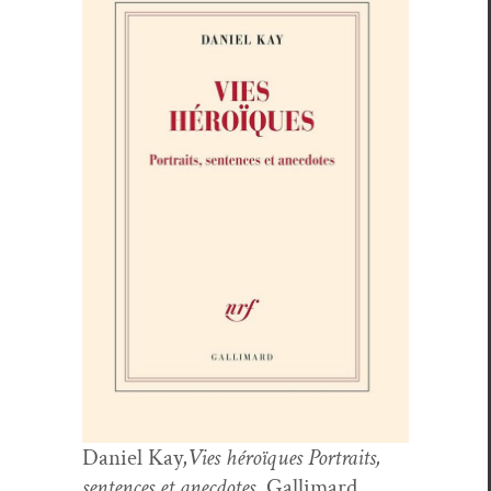
Daniel Kay,
Vies héroïques Por­traits,
sen­tences et anec­dotes
, Gal­li­mard,