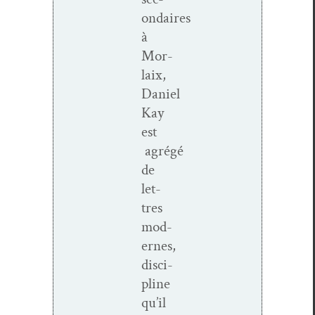
ondaires
à
Mor­
laix,
Daniel
Kay
est
agrégé
de
let­
tres
mod­
ernes,
dis­ci­
pline
qu’il