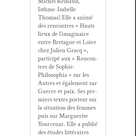
Michel Remaud,
Isthme-Isabelle
Thomas).Elle a ani­mé
des ren­con­tres « Hauts
lieux de l’imaginaire
entre Bre­tagne et Loire
chez Julien Gracq »,
par­ticipé aux « Ren­con­
tres de Sophie-
Philosophia » sur les
Autres et égale­ment sur
Guerre et paix. Ses pre­
miers textes por­tent sur
la sit­u­a­tion des femmes
puis sur Mar­guerite
Yource­nar. Elle a pub­lié
des études lit­téraires