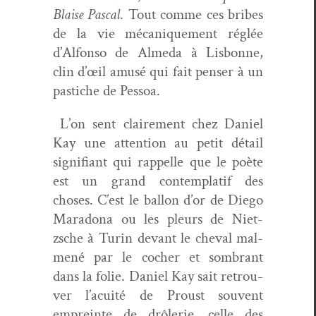
Blaise Pas­cal
. Tout comme ces bribes
de la vie mécanique­ment réglée
d’Alfonso de Alme­da à Lis­bonne,
clin d’œil amusé qui fait penser à un
pas­tiche de Pessoa.
L’on sent claire­ment chez Daniel
Kay une atten­tion au petit détail
sig­nifi­ant qui rap­pelle que le poète
est un grand con­tem­platif des
choses. C’est le bal­lon d’or de Diego
Maradona ou les pleurs de Niet­
zsche à Turin devant le cheval mal­
mené par le cocher et som­brant
dans la folie. Daniel Kay sait retrou­
ver l’acuité de Proust sou­vent
empreinte de drô­lerie, celle des