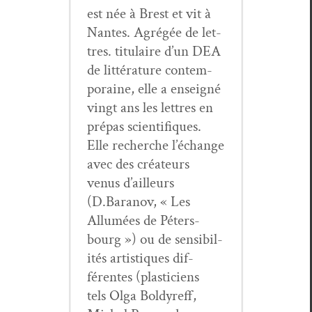
est née à Brest et vit à
Nantes. Agrégée de let­
tres. tit­u­laire d’un DEA
de lit­téra­ture con­tem­
po­raine, elle a enseigné
vingt ans les let­tres en
pré­pas sci­en­tifiques.
Elle recherche l’échange
avec des créa­teurs
venus d’ailleurs
(D.Baranov, « Les
Allumées de Péters­
bourg ») ou de sen­si­bil­
ités artis­tiques dif­
férentes (plas­ti­ciens
tels Olga Boldyr­eff,