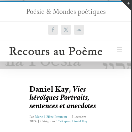
Passer
Poésie & Mondes poétiques
au
contenu
Facebook
X
SoundCloud
Daniel Kay,
Vies
héroïques Portraits,
sentences et anecdotes
Par
Marie-Hélène Prouteau
|
21 octobre
2024
|
Catégories :
Critiques
,
Daniel Kay