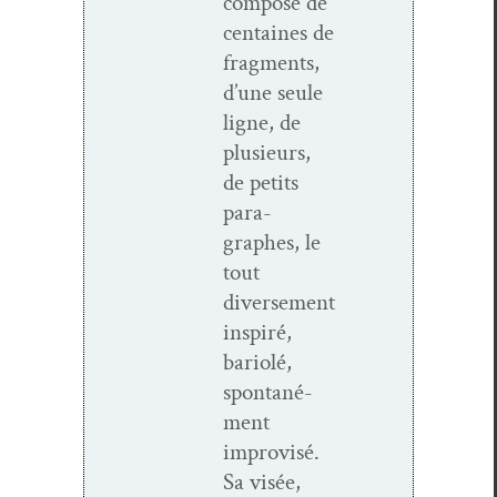
com­posé de
cen­taines de
frag­ments,
d’une seule
ligne, de
plusieurs,
de petits
para­
graphes, le
tout
diverse­ment
inspiré,
bar­i­olé,
spon­tané­
ment
impro­visé.
Sa visée,