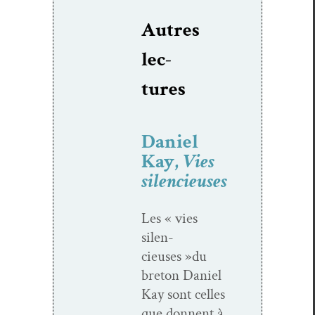
Autres
lec­
tures
Daniel
Kay,
Vies
silencieuses
Les « vies
silen­
cieuses »du
bre­ton Daniel
Kay sont celles
que don­nent à