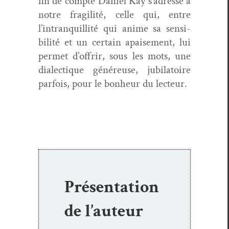
fin de compte Daniel Kay s’adresse à
notre fragilité, celle qui, entre
l’intranquillité qui ani­me sa sen­si­
bil­ité et un cer­tain apaise­ment, lui
per­met d’offrir, sous les mots, une
dialec­tique généreuse, jubi­la­toire
par­fois, pour le bon­heur du lecteur.
Présentation
de l’auteur