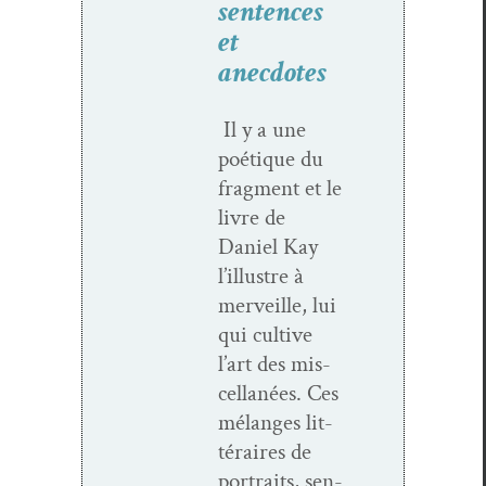
sentences
et
anecdotes
Il y a une
poé­tique du
frag­ment et le
livre de
Daniel Kay
l’illustre à
mer­veille, lui
qui cul­tive
l’art des mis­
cel­lanées. Ces
mélanges lit­
téraires de
por­traits, sen­