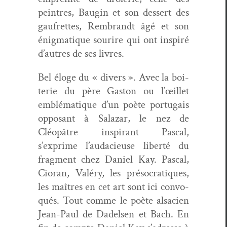
pein­tres, Bau­g­in et son dessert des
gaufrettes, Rem­brandt âgé et son
énig­ma­tique sourire qui ont inspiré
d’autres de ses livres.
Bel éloge du « divers ». Avec la boi­
terie du père Gas­ton ou l’œillet
emblé­ma­tique d’un poète por­tu­gais
opposant à Salazar, le nez de
Cléopâtre inspi­rant Pas­cal,
s’exprime l’audacieuse lib­erté du
frag­ment chez Daniel Kay. Pas­cal,
Cio­ran, Valéry, les pré­socra­tiques,
les maîtres en cet art sont ici con­vo­
qués. Tout comme le poète alsa­cien
Jean-Paul de Dadelsen et Bach. En