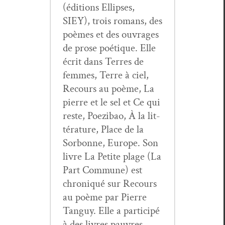
(édi­tions Ellipses,
SIEY), trois romans, des
poèmes et des ouvrages
de prose poé­tique. Elle
écrit dans Ter­res de
femmes, Terre à ciel,
Recours au poème, La
pierre et le sel et Ce qui
reste, Poez­ibao, À la lit­
téra­ture, Place de la
Sor­bonne, Europe. Son
livre La Petite plage (La
Part Com­mune) est
chroniqué sur Recours
au poème par Pierre
Tan­guy. Elle a par­ticipé
à des livres pau­vres