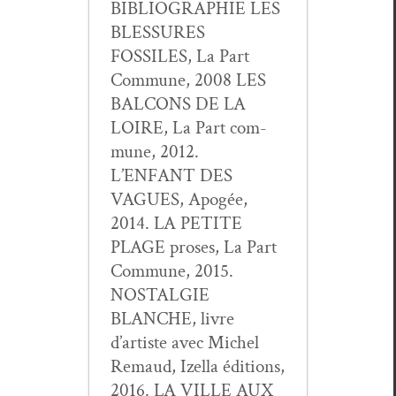
BIBLIOGRAPHIE LES
BLESSURES
FOSSILES, La Part
Com­mune, 2008 LES
BALCONS DE LA
LOIRE, La Part com­
mune, 2012.
L’ENFANT DES
VAGUES, Apogée,
2014. LA PETITE
PLAGE pros­es, La Part
Com­mune, 2015.
NOSTALGIE
BLANCHE, livre
d’artiste avec Michel
Remaud, Izel­la édi­tions,
2016. LA VILLE AUX