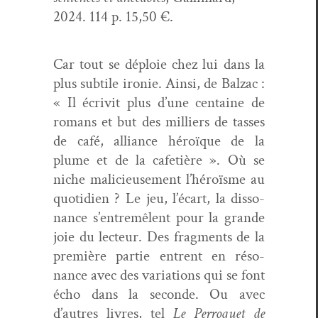
2024. 114 p. 15,50 €.
Car tout se déploie chez lui dans la
plus sub­tile ironie. Ain­si, de Balzac :
« Il écriv­it plus d’une cen­taine de
romans et but des mil­liers de tass­es
de café, alliance héroïque de la
plume et de la cafetière ». Où se
niche mali­cieuse­ment l’héroïsme au
quo­ti­di­en ? Le jeu, l’écart, la dis­so­
nance s’entremêlent pour la grande
joie du lecteur. Des frag­ments de la
pre­mière par­tie entrent en réso­
nance avec des vari­a­tions qui se font
écho dans la sec­onde. Ou avec
d’autres livres, tel
Le Per­ro­quet de