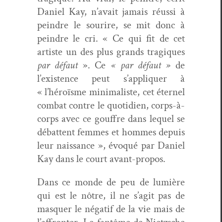
Daniel Kay, n’avait jamais réus­si à
pein­dre le sourire, se mit donc à
pein­dre le cri. « Ce qui fit de cet
artiste un des plus grands trag­iques
par défaut
». Ce
« par défaut »
de
l’existence peut s’appliquer à
« l’héroïsme min­i­mal­iste, cet éter­nel
com­bat con­tre le quo­ti­di­en, corps-à-
corps avec ce gouf­fre dans lequel se
débat­tent femmes et hommes depuis
leur nais­sance », évo­qué par Daniel
Kay dans le court avant-propos.
Dans ce monde de peu de lumière
qui est le nôtre, il ne s’agit pas de
mas­quer le négatif de la vie mais de