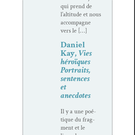
qui prend de
l’alti­tude et nous
accom­pa­gne
vers le […]
Daniel
Kay,
Vies
héroïques
Portraits,
sentences
et
anecdotes
Il y a une poé­
tique du frag­
ment et le