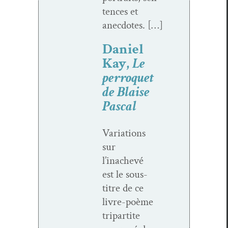
tences et
anecdotes. […]
Daniel
Kay,
Le
perroquet
de Blaise
Pascal
Vari­a­tions
sur
l’inachevé
est le sous-
titre de ce
livre-poème
tri­par­tite