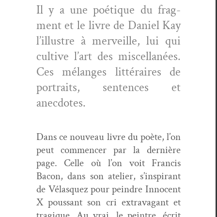
Il y a une poé­tique du frag­
ment et le livre de Daniel Kay
l’illustre à mer­veille, lui qui
cul­tive l’art des mis­cel­lanées.
Ces mélanges lit­téraires de
por­traits, sen­tences et
anecdotes.
Dans ce nou­veau livre du poète, l’on
peut com­mencer par la dernière
page. Celle où l’on voit Fran­cis
Bacon, dans son ate­lier, s’inspirant
de Vélasquez pour pein­dre Inno­cent
X pous­sant son cri extrav­a­gant et
trag­ique. Au vrai, le pein­tre, écrit