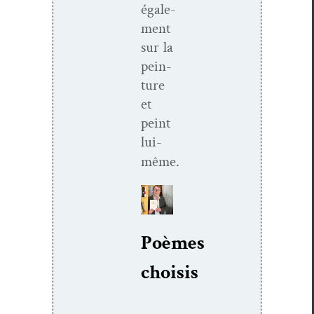
égale­
ment
sur la
pein­
ture
et
peint
lui-
même.
Poèmes
choi­sis