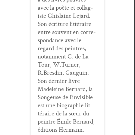
avec la poète et col­lag­
iste Ghis­laine Lejard.
Son écri­t­ure lit­téraire
entre sou­vent en cor­re­
spon­dance avec le
regard des pein­tres,
notam­ment G. de La
Tour, W.Turner,
R.Bresdin, Gau­guin.
Son dernier livre
Madeleine Bernard, la
Songeuse de l’invisible
est une biogra­phie lit­
téraire de la sœur du
pein­tre Émile Bernard,
édi­tions Her­mann.