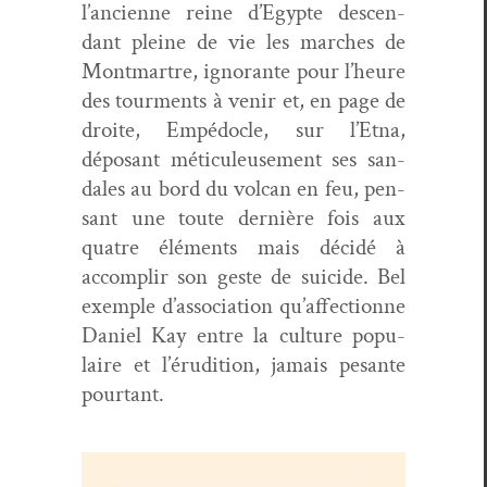
l’ancienne reine d’Egypte descen­
dant pleine de vie les march­es de
Mont­martre, igno­rante pour l’heure
des tour­ments à venir et, en page de
droite, Empé­do­cle, sur l’Etna,
déposant métic­uleuse­ment ses san­
dales au bord du vol­can en feu, pen­
sant une toute dernière fois aux
qua­tre élé­ments mais décidé à
accom­plir son geste de sui­cide. Bel
exem­ple d’association qu’affectionne
Daniel Kay entre la cul­ture pop­u­
laire et l’érudition, jamais pesante
pourtant.