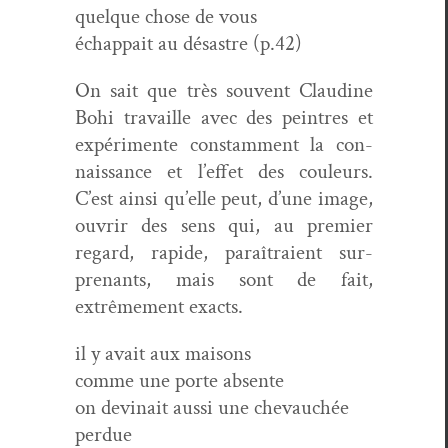
quelque chose de vous
échap­pait au désas­tre (p.42)
On sait que très sou­vent Clau­dine
Bohi tra­vaille avec des pein­tres et
expéri­mente con­stam­ment la con­
nais­sance et l’effet des couleurs.
C’est ain­si qu’elle peut, d’une image,
ouvrir des sens qui, au pre­mier
regard, rapi­de, paraî­traient sur­
prenants, mais sont de fait,
extrême­ment exacts.
il y avait aux maisons
comme une porte absente
on dev­inait aus­si une chevauchée
perdue