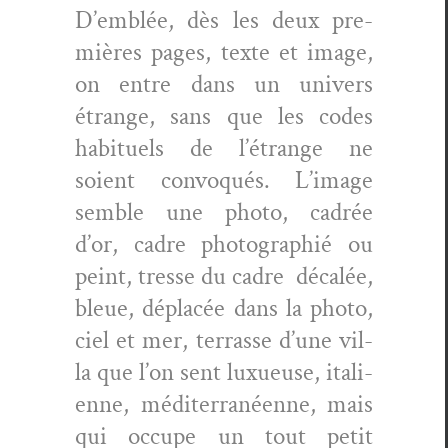
D’emblée, dès les deux pre­
mières pages, texte et image,
on entre dans un univers
étrange, sans que les codes
habituels de l’étrange ne
soient con­vo­qués. L’image
sem­ble une pho­to, cadrée
d’or, cadre pho­tographié ou
peint, tresse du cadre
décalée,
bleue, déplacée dans la pho­to,
ciel et mer, ter­rasse d’une vil­
la que l’on sent lux­ueuse, ital­i­
enne, méditer­ranéenne, mais
qui occupe un tout petit