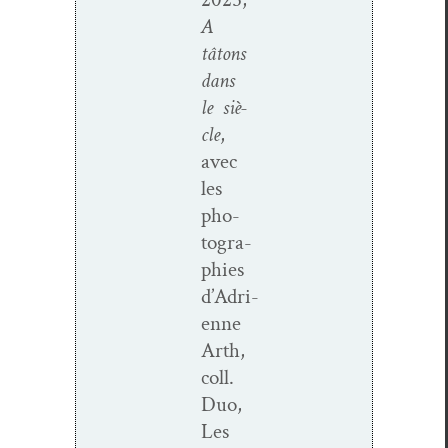
A
tâtons
dans
le siè­
cle
,
avec
les
pho­
togra­
phies
d’Adri­
enne
Arth,
coll.
Duo,
Les