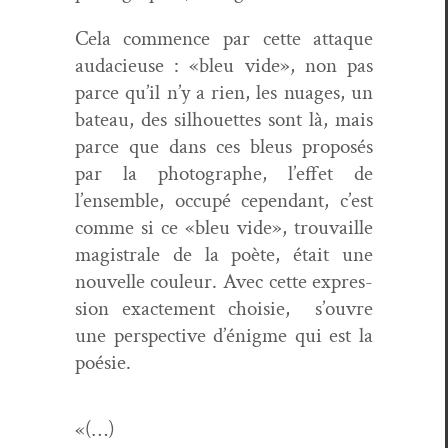
Cela com­mence par cette attaque
auda­cieuse : «bleu vide», non pas
parce qu’il n’y a rien, les nuages, un
bateau, des sil­hou­ettes sont là, mais
parce que dans ces bleus pro­posés
par la pho­tographe, l’effet de
l’ensemble, occupé cepen­dant, c’est
comme si ce «bleu vide», trou­vaille
magis­trale de la poète, était une
nou­velle couleur. Avec cette expres­
sion exacte­ment choisie,
s’ouvre
une per­spec­tive d’énigme qui est la
poésie.
«(…)