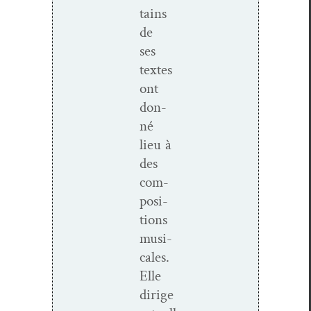
tains
de
ses
textes
ont
don­
né
lieu à
des
com­
po­si­
tions
musi­
cales.
Elle
dirige