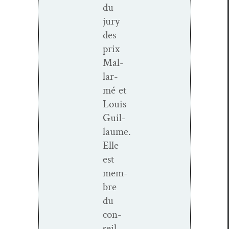
du
jury
des
prix
Mal­
lar­
mé et
Louis
Guil­
laume.
Elle
est
mem­
bre
du
con­
seil