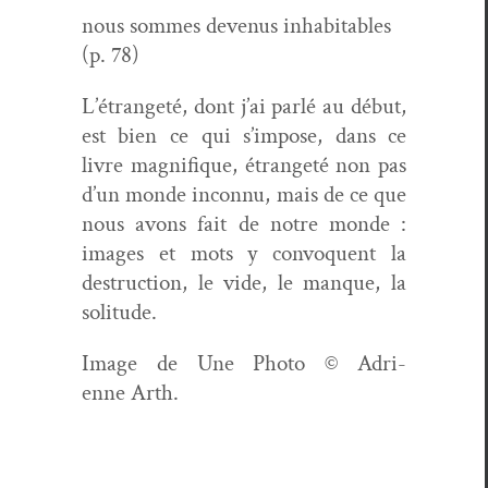
nous sommes devenus inhab­it­a­bles
(p. 78)
L’étrangeté, dont j’ai par­lé au début,
est bien ce qui s’impose, dans ce
livre mag­nifique, étrangeté non pas
d’un monde incon­nu, mais de ce que
nous avons fait de notre monde :
images et mots y con­vo­quent la
destruc­tion, le vide, le manque, la
solitude.
Image de Une
Pho­to © Adri­
enne Arth.