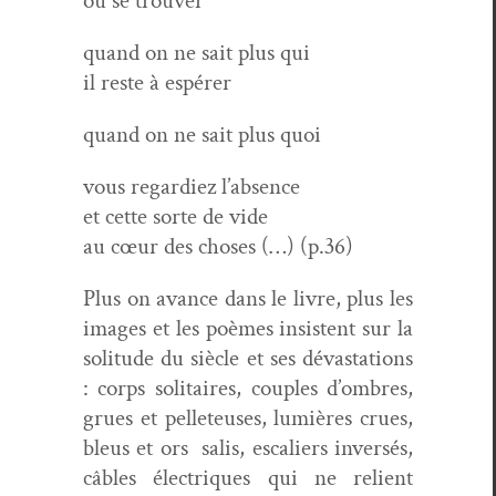
où se trouver
quand on ne sait plus qui
il reste à espérer
quand on ne sait plus quoi
vous regardiez l’absence
et cette sorte de vide
au cœur des choses (…) (p.36)
Plus on avance dans le livre, plus les
images et les poèmes insis­tent sur la
soli­tude du siè­cle et ses dévas­ta­tions
: corps soli­taires, cou­ples d’ombres,
grues et pel­leteuses, lumières crues,
bleus et ors salis, escaliers inver­sés,
câbles élec­triques qui ne relient