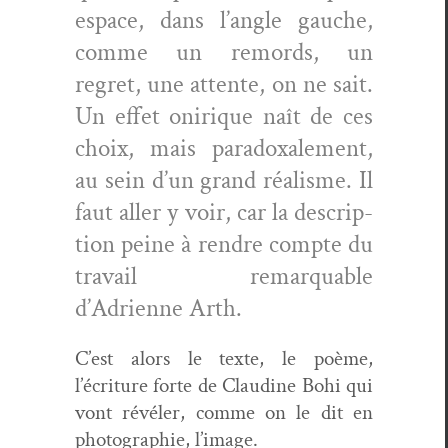
espace, dans l’angle gauche,
comme un remords, un
regret, une attente, on ne sait.
Un effet onirique naît de ces
choix, mais para­doxale­ment,
au sein d’un grand réal­isme. Il
faut aller y voir, car la descrip­
tion peine à ren­dre compte du
tra­vail remar­quable
d’Adrienne Arth.
C’est alors le texte, le poème,
l’écriture forte de Clau­dine Bohi qui
vont révéler, comme on le dit en
pho­togra­phie, l’image.