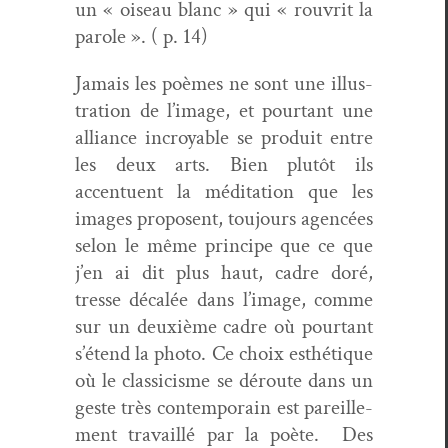
un « oiseau blanc » qui « rou­vrit la
parole ». ( p. 14)
Jamais les poèmes ne sont une illus­
tra­tion de l’image, et pour­tant une
alliance incroy­able se pro­duit entre
les deux arts. Bien plutôt ils
accentuent la médi­ta­tion que les
images pro­posent, tou­jours agencées
selon le même principe que ce que
j’en ai dit plus haut, cadre doré,
tresse décalée dans l’image, comme
sur un deux­ième cadre où pour­tant
s’étend la pho­to. Ce choix esthé­tique
où le clas­si­cisme se déroute dans un
geste très con­tem­po­rain est pareille­
ment tra­vail­lé par la poète.
Des