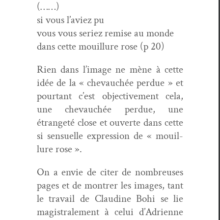
(……)
si vous l’aviez pu
vous vous seriez remise au monde
dans cette mouil­lure rose (p 20)
Rien dans l’image ne mène à cette
idée de la « chevauchée per­due » et
pour­tant c’est objec­tive­ment cela,
une chevauchée per­due, une
étrangeté close et ouverte dans cette
si sen­suelle expres­sion de « mouil­
lure rose ».
On a envie de citer de nom­breuses
pages et de mon­tr­er les images, tant
le tra­vail de Clau­dine Bohi se lie
magis­trale­ment à celui d’Adrienne