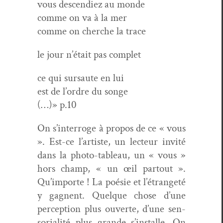
vous descendiez au monde
comme on va à la mer
comme on cherche la trace
le jour n’était pas complet
ce qui sur­saute en lui
est de l’ordre du songe
(…)» p.10
On s’interroge à pro­pos de ce « vous
». Est-ce l’artiste, un lecteur invité
dans la pho­to-tableau, un « vous »
hors champ, « un œil partout ».
Qu’importe ! La poésie et l’étrangeté
y gag­nent. Quelque chose d’une
per­cep­tion plus ouverte, d’une sen­
so­ri­al­ité plus grande s’installe. On