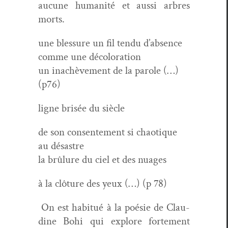
aucune human­ité et aus­si arbres
morts.
une blessure un fil ten­du d’absence
comme une décoloration
un inachève­ment de la parole (…)
(p76)
ligne brisée du siècle
de son con­sen­te­ment si chaotique
au désastre
la brûlure du ciel et des nuages
à la clô­ture des yeux (…) (p 78)
O
n est habitué à la poésie de Clau­
dine Bohi qui explore forte­ment