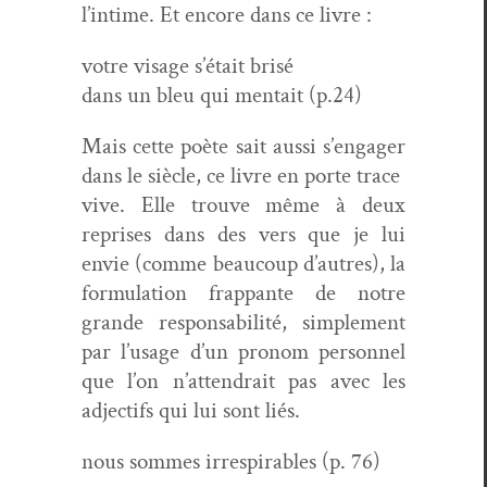
l’intime. Et encore dans ce livre :
votre vis­age s’était brisé
dans un bleu qui men­tait (p.24)
Mais cette poète sait aus­si s’engager
dans le siè­cle, ce livre en porte trace
vive. Elle trou­ve même à deux
repris­es dans des vers que je lui
envie (comme beau­coup d’autres), la
for­mu­la­tion frap­pante de notre
grande respon­s­abil­ité, sim­ple­ment
par l’usage d’un pronom per­son­nel
que l’on n’attendrait pas avec les
adjec­tifs qui lui sont liés.
nous sommes irres­pirables (p. 76)