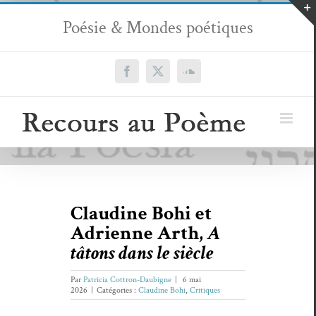
Passer
Poésie & Mondes poétiques
au
contenu
Facebook
X
SoundCloud
Claudine Bohi et
Adrienne Arth,
A
tâtons dans le siècle
Par
Patricia Cottron-Daubigne
|
6 mai
2026
|
Catégories :
Claudine Bohi
,
Critiques