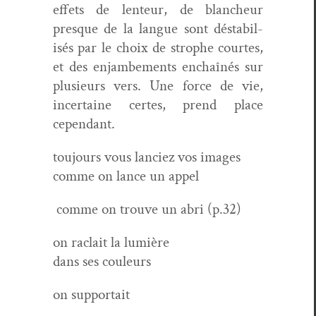
effets de lenteur, de blancheur
presque de la langue sont désta­bil­
isés par le choix de stro­phe cour­tes,
et des enjambe­ments enchaînés sur
plusieurs vers. Une force de vie,
incer­taine certes, prend place
cependant.
tou­jours vous lan­ciez vos images
comme on lance un appel
comme on trou­ve un abri (p.32)
on raclait la lumière
dans ses couleurs
on sup­por­t­ait