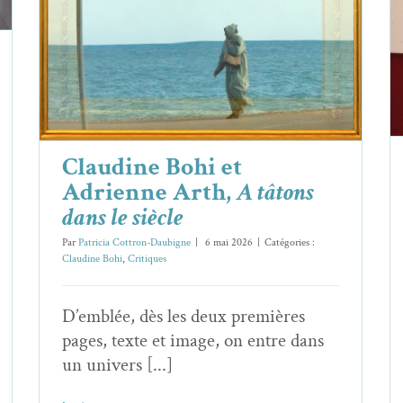
tâtons dans le siècle
Claudine Bohi
Critiques
Claudine Bohi et
Adrienne Arth,
A tâtons
dans le siècle
Par
Patricia Cottron-Daubigne
|
6 mai 2026
|
Catégories :
Claudine Bohi
,
Critiques
D’emblée, dès les deux premières
pages, texte et image, on entre dans
un univers [...]