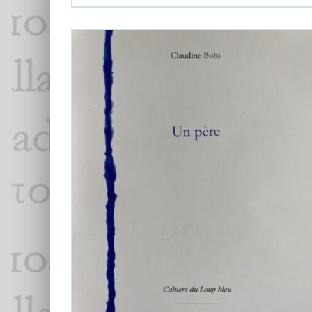
La minute lecture, Claudine Bohi,
Un
père
Claudine Bohi