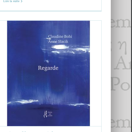
Lire la suite
Claudine Bohi et Anne Slacik,
Regarde
Claudine Bohi
Critiques