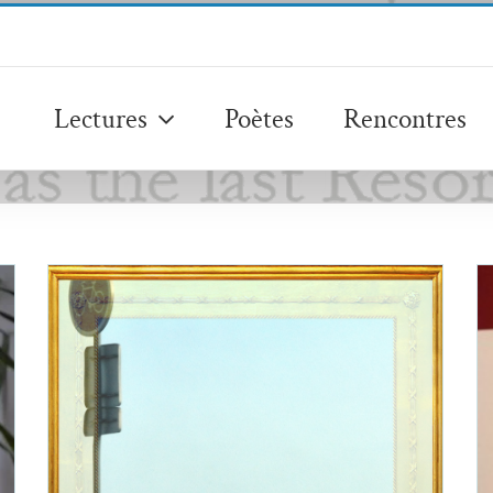
Lectures
Poètes
Rencontres
Claudine Bohi et Adrienne Arth,
A