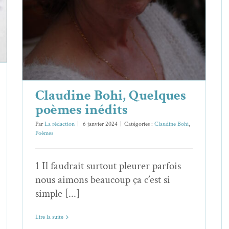
Claudine Bohi, Quelques
poèmes inédits
Par
La rédaction
|
6 janvier 2024
|
Catégories :
Claudine Bohi
,
Poèmes
1 Il faudrait surtout pleurer parfois
nous aimons beaucoup ça c’est si
simple [...]
Lire la suite