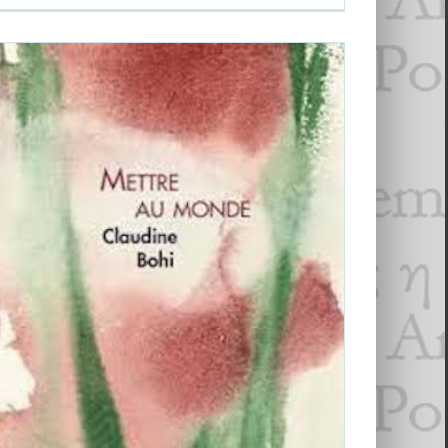
Fil autour de Claudine Bohi, Yann
Dupont, Françoise Le Bouar, Didier
Jourdren
Claudine Bohi
Didier Jourdren
Françoise Le Bouar
Yann
Dupont