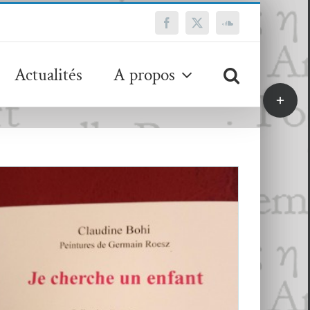
Facebook
X
SoundCloud
Actualités
A propos
Bascule
de
la
zone
de
la
barre
coulissa
Claudine Bohi,
Je cherche un enfant