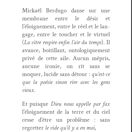
Mick­aël Berdugo danse sur une
mem­brane entre le désir et
l’éloigne­ment, entre le réel et le lan­
gage, entre le touch­er et le virtuel
(
La vit­re respire enfin l’air du temps
). Il
avance, boit­il­lant, ontologique­ment
privé de cette aile. Aucun mépris,
aucune ironie, on rit sans se
moquer, lucide sans détour :
qu’est-ce
que la poésie sinon rire avec les gens
vieux
.
Et puisque
Dieu nous appelle par fax
l’éloigne­ment de la terre et du ciel
cesse d’être un prob­lème : sans
regret­ter
le vide qu’il y a en moi
,