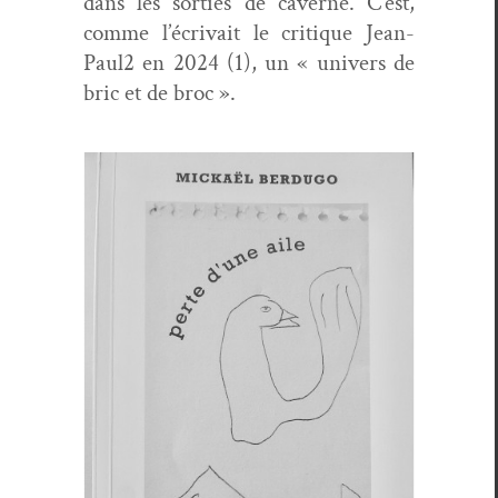
dans les sor­ties de cav­erne.
C’est,
comme l’écrivait le cri­tique Jean-
Paul2 en 2024 (1), un « univers de
bric et de broc
».