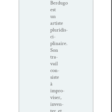
Berdugo
est
un
artiste
pluridis­
ci­
plinaire.
Son
tra­
vail
con­
siste
à
impro­
vis­er,
inven­
ter et