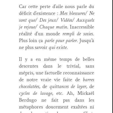
Car cette perte d’aile nous par­le du
déficit d’ex­is­tence :
Mes blessures/ Ne
sont que/ Des jeux/ Vidéos/ Aux­quels
je rejoue/ Chaque matin
. Inac­ces­si­ble
réal­ité d’un monde
rem­pli de sosies
.
Plus loin ça
par­le pour par­ler
. Jusqu’à
ne plus savoir
qui existe
.
Il y a en même temps de belles
descentes dans le triv­ial, sans
mépris, une factuelle recon­nais­sance
de notre vraie vie faite de
bar­res
choco­latées
, de
quit­tances de loy­er
, de
cycles de lavage
, etc. Ah, Mick­aël
Berdugo ne fait pas dans les
métaphores douce­ment exaltées ni