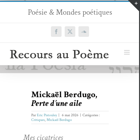
Passer
Poésie & Mondes poétiques
au
contenu
Facebook
X
SoundCloud
Mickaël Berdugo,
Perte d’une aile
Par
Eric Pistouley
|
6 mai 2026
|
Catégories :
Critiques
,
Mickaël Berdugo
Mes cica­tri­ces