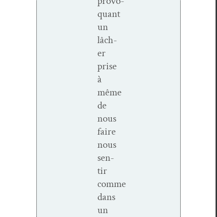
provo­
quant
un
lâch­
er
prise
à
même
de
nous
faire
nous
sen­
tir
comme
dans
un