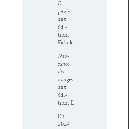
l’é­
paule
aux
édi­
tions
Fabula.
Nais­
sance
des
nuages
aux
édi­
tions L.
En
2024