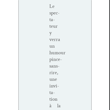
Le
spec­
ta­
teur
y
ver­ra
un
humour
pince-
sans-
rire,
une
invi­
ta­
tion
à la