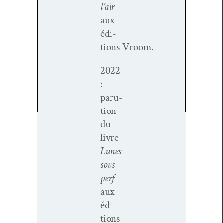
l’air
aux
édi­
tions Vroom.
2022
:
paru­
tion
du
livre
Lunes
sous
perf
aux
édi­
tions