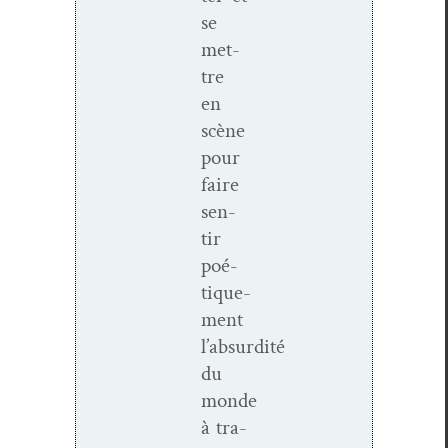
se
met­
tre
en
scène
pour
faire
sen­
tir
poé­
tique­
ment
l’absurdité
du
monde
à tra­