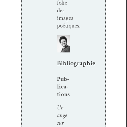
folie
des
images
poétiques.
Bibliographie
Pub­
li­ca­
tions
Un
ange
sur