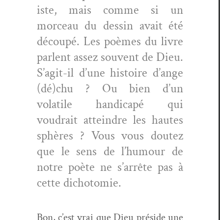
iste, mais comme si un
morceau du dessin avait été
découpé. Les poèmes du livre
par­lent assez sou­vent de Dieu.
S’ag­it-il d’une his­toire d’ange
(dé)chu ? Ou bien d’un
volatile hand­i­capé qui
voudrait attein­dre les hautes
sphères ? Vous vous doutez
que le sens de l’hu­mour de
notre poète ne s’ar­rête pas à
cette dichotomie.
Bon, c’est vrai que Dieu pré­side une