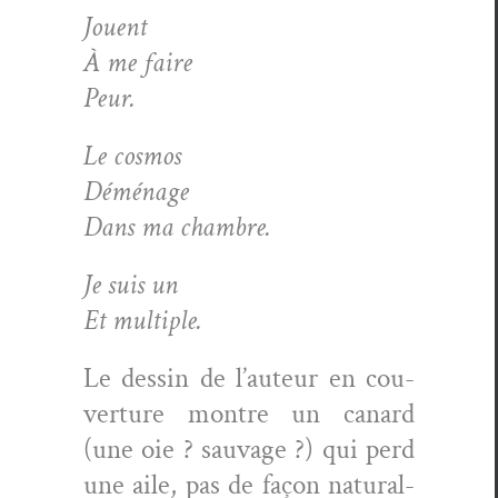
Jouent
À
me faire
Peur.
Le cos­mos
Démé­nage
Dans ma chambre.
Je suis un
Et mul­ti­ple.
Le dessin de l’au­teur en cou­
ver­ture mon­tre un canard
(une oie ? sauvage ?) qui perd
une aile, pas de façon nat­u­ral­