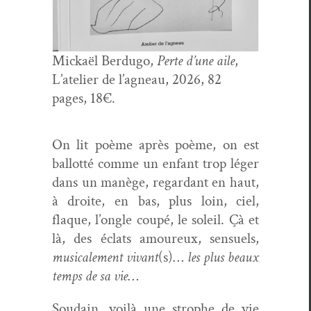
Mick­aël Berdugo,
Perte d’une aile
,
L’ate­lier de l’ag­neau, 2026, 82
pages, 18€.
On lit poème après poème, on est
bal­lot­té comme un enfant trop léger
dans un manège, regar­dant en haut,
à droite, en bas, plus loin, ciel,
flaque, l’on­gle coupé, le soleil. Çà et
là, des éclats amoureux, sen­suels,
musi­cale­ment vivant
(s)…
les plus beaux
temps de sa vie
…
Soudain, voilà une stro­phe de vie