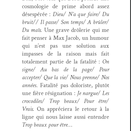
cos­molo­gie de prime abord assez
dés­espérée :
Dieu/ N’a que faire/ Du
bruit// Il passe/ Son temps/ A brûler/
Du maïs.
Une grave drô­lerie qui me
fait penser à Max Jacob, un humour
qui n’est pas une solu­tion aux
impass­es de la rai­son mais fait
totale­ment par­tie de la fatal­ité :
On
signe/ Au bas de la page/ Pour
accepter/ Que la vie/ Nous prenne/ Nos
années
. Fatal­ité pas doloriste, plutôt
une fière résig­na­tion :
Je nargue/ Les
crocodiles/ Trop beaux/ Pour être/
Vrais.
On appréciera le retour à la
ligne qui nous laisse aus­si enten­dre
Trop beaux pour être
…