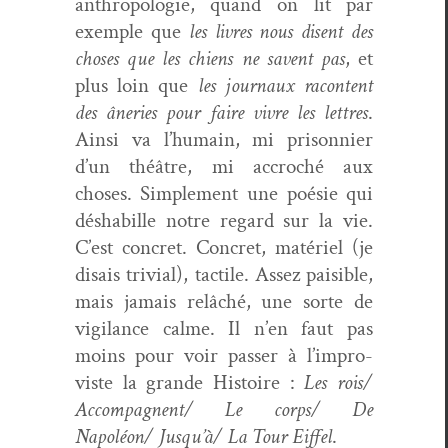
anthro­polo­gie, quand on lit par
exem­ple que
les livres nous dis­ent des
choses que les chiens ne savent pas
, et
plus loin que
les jour­naux racon­tent
des âner­ies pour faire vivre les let­tres
.
Ain­si va l’hu­main, mi pris­on­nier
d’un théâtre, mi accroché aux
choses. Sim­ple­ment une poésie qui
désha­bille notre regard sur la vie.
C’est con­cret. Con­cret, matériel (je
dis­ais triv­ial), tac­tile. Assez pais­i­ble,
mais jamais relâché, une sorte de
vig­i­lance calme. Il n’en faut pas
moins pour voir pass­er à l’im­pro­
viste la grande His­toire :
Les rois/
Accompagnent/ Le corps/ De
Napoléon/ Jusqu’à/ La Tour Eif­fel
.