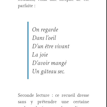
parfaite :
On regarde
Dans l’oeil
D’un être vivant
La joie
D’avoir mangé
Un gâteau sec.
Sec­onde lec­ture : ce recueil dresse
sans y pré­ten­dre une cer­taine