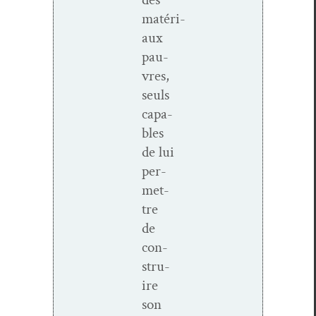
matéri­
aux
pau­
vres,
seuls
capa­
bles
de lui
per­
me­t­
tre
de
con­
stru­
ire
son