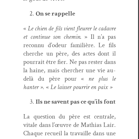
On se rappelle
«
Le chien de fils vient fleur­er le cadavre
et con­tin­ue son chemin.
» Il n’a pas
recon­nu d’odeur famil­ière. Le fils
cherche un père, des actes dont il
pour­rait être fier. Ne pas rester dans
la haine, mais chercher une vie au-
delà du père pour «
ne plus le
hanter ».
«
Le laiss­er pour­rir en paix »
Ils ne savent pas ce qu’ils font
La ques­tion du père est cen­trale,
vitale dans l’œuvre de Math­ias Lair.
Chaque recueil la tra­vaille dans une