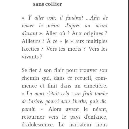
sans collier
«
Y aller voir, il faudrait …Afin de
nouer le néant d’après au néant
d’avant
». Aller où ? Aux orig­ines ?
Ailleurs ? À ce « je » aux mul­ti­ples
facettes ? Vers les morts ? Vers les
vivants ?
Se fier à son flair pour trou­ver son
chemin qui, dans ce recueil, com­
mence et finit dans un cimetière.
« La mort c’était cela : un fruit tombe
de l’ar­bre, pour­ri dans l’herbe, puis dis­
paraît
. » Alors avant le néant,
retourn­er vers le pays d’enfance,
d’adolescence. Le nar­ra­teur nous