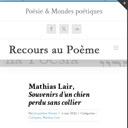
Passer
Poésie & Mondes poétiques
au
contenu
Facebook
X
SoundCloud
Mathias Lair,
Souvenirs d’un chien
perdu sans collier
Par
Jacqueline Persini
|
6 mai 2026
|
Catégories :
Critiques
,
Mathias Lair