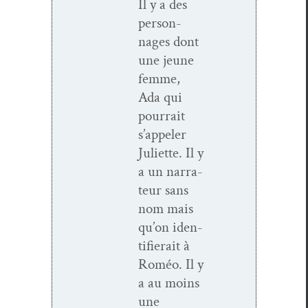
Il y a des
per­son­
nages dont
une jeune
femme,
Ada qui
pour­rait
s’appeler
Juli­ette. Il y
a un nar­ra­
teur sans
nom mais
qu’on iden­
ti­fierait à
Roméo. Il y
a au moins
une