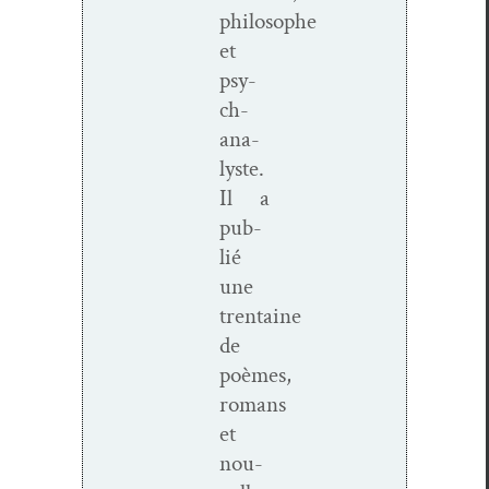
philosophe
et
psy­
ch­
an­a­
lyste.
Il a
pub­
lié
une
trentaine
de
poèmes,
romans
et
nou­