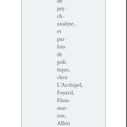
de
psy­
ch­
analyse,
et
par­
fois
de
poli­
tique,
chez
L’Archipel,
Fayard,
Flam­
mar­
i­on,
Albin