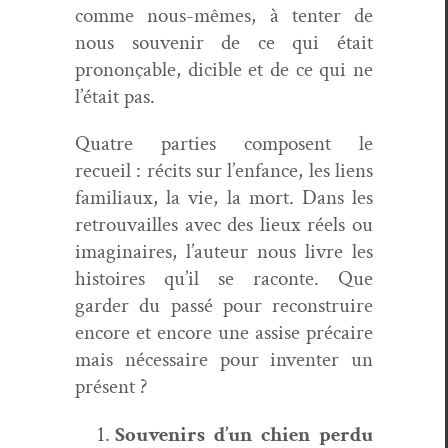
comme nous-mêmes, à ten­ter de
nous sou­venir de ce qui était
prononçable, dici­ble et de ce qui ne
l’était pas.
Qua­tre par­ties com­posent le
recueil : réc­its sur l’en­fance, les liens
famil­i­aux, la vie, la mort. Dans les
retrou­vailles avec des lieux réels ou
imag­i­naires, l’auteur nous livre les
his­toires qu’il se racon­te. Que
garder du passé pour recon­stru­ire
encore et encore une assise pré­caire
mais néces­saire pour inven­ter un
présent ?
Sou­venirs d’un chien per­du