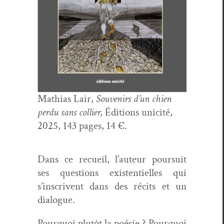
Math­ias Lair,
Sou­venirs d’un chien
per­du sans col­lier,
Édi­tions unic­ité,
2025, 143 pages, 14 €.
Dans ce recueil, l’auteur pour­suit
ses ques­tions exis­ten­tielles qui
s’inscrivent dans des réc­its et un
dialogue.
Pourquoi plutôt la poésie ? Pourquoi