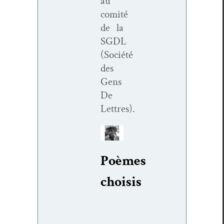
au
comité
de la
SGDL
(Société
des
Gens
De
Lettres).
Poèmes
choi­sis