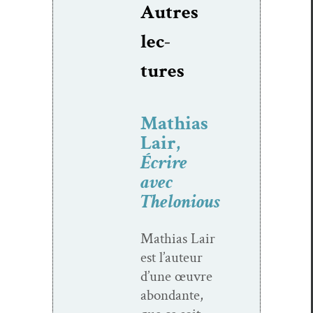
Autres
lec­
tures
Mathias
Lair,
Écrire
avec
Thelonious
Math­ias Lair
est l’auteur
d’une œuvre
abon­dante,