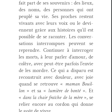
fait part de ses sou­venirs : des lieux,
des noms, des per­son­nes qui ont
peu­plé sa vie. Ses proches restent
vivants avec leurs voix ou le devi­
en­nent grâce aux his­toires qu’il est
pos­si­ble de se racon­ter. Les con­ver­
sa­tions inter­rompues peu­vent se
repren­dre. Con­tin­uer à inter­roger
les morts, à leur par­ler d’amour, de
colère, avec peut-être par­fois l’envie
de les mor­dre. Ce qui a dis­paru est
recon­stru­it avec douleur, avec joie
quand se retrou­ve «
maman Bouil­
lon
» et sa «
lumière de bon­té
». Et
«
dans la chair fraîche de la mère
», se
reli­er encore au cor­don qui donne
le goût de vivre.