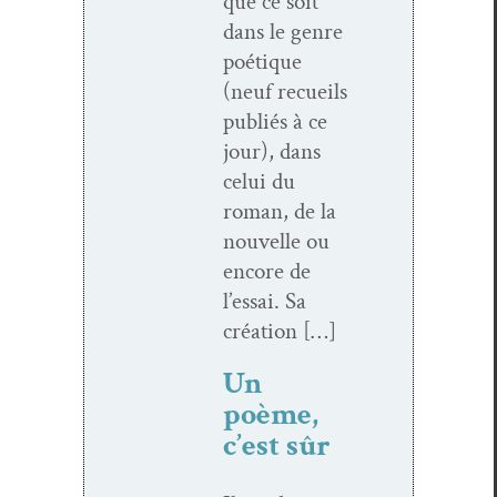
que ce soit
dans le genre
poé­tique
(neuf recueils
pub­liés à ce
jour), dans
celui du
roman, de la
nou­velle ou
encore de
l’essai. Sa
création […]
Un
poème,
c’est sûr