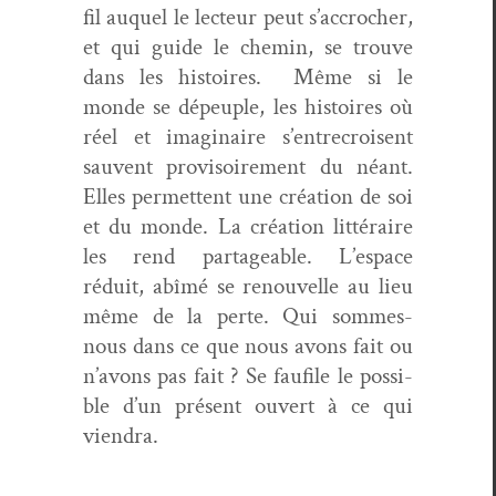
fil auquel le lecteur peut s’accrocher,
et qui guide le chemin, se trou­ve
dans les his­toires. Même si le
monde se dépe­u­ple, les his­toires où
réel et imag­i­naire s’entrecroisent
sauvent pro­vi­soire­ment du néant.
Elles per­me­t­tent une créa­tion de soi
et du monde. La créa­tion lit­téraire
les rend partage­able. L’espace
réduit, abîmé se renou­velle au lieu
même de la perte. Qui sommes-
nous dans ce que nous avons fait ou
n’avons pas fait ? Se fau­file le pos­si­
ble d’un présent ouvert à ce qui
viendra.