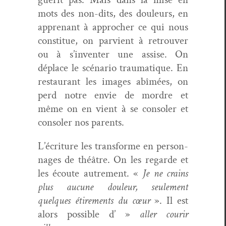
mots des non-dits, des douleurs, en
apprenant à approcher ce qui nous
con­stitue, on parvient à retrou­ver
ou à s’inventer une assise. On
déplace le scé­nario trau­ma­tique. En
restau­rant les images abîmées, on
perd notre envie de mor­dre et
même on en vient à se con­sol­er et
con­sol­er nos parents.
L’écriture les trans­forme en per­son­
nages de théâtre. On les regarde et
les écoute autrement. «
Je ne crains
plus aucune douleur, seule­ment
quelques étire­ments du cœur
». Il est
alors pos­si­ble d’ »
aller courir