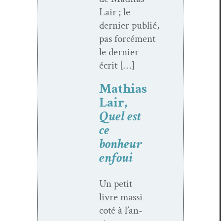
Lair ; le
dernier pub­lié,
pas for­cé­ment
le dernier
écrit […]
Mathias
Lair,
Quel est
ce
bonheur
enfoui
Un petit
livre mas­si­
coté à l’an­