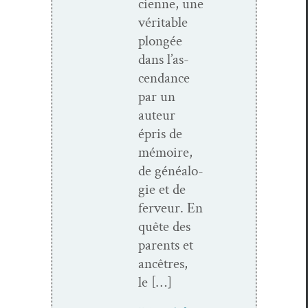
ci­enne, une
véri­ta­ble
plongée
dans l’as­
cen­dance
par un
auteur
épris de
mémoire,
de généalo­
gie et de
fer­veur. En
quête des
par­ents et
ancêtres,
le […]