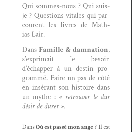
Qui sommes-nous ? Qui suis-
je ? Ques­tions vitales qui par­
courent les livres de Math­
ias Lair.
Dans
Famille & damna­tion
,
s’exprimait le besoin
d’échapper à un des­tin pro­
gram­mé. Faire un pas de côté
en insérant son his­toire dans
un mythe : «
retrou­ver le dur
désir de durer ».
Dans
Où est passé mon ange
? Il est