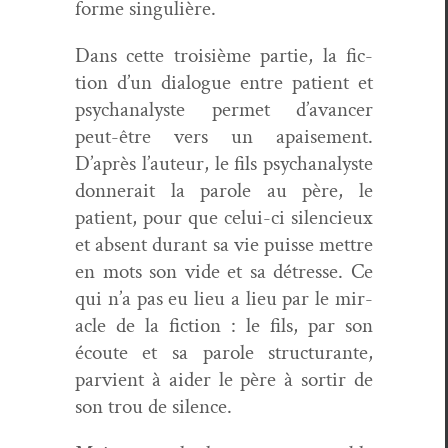
forme singulière.
Dans cette troisième par­tie, la fic­
tion d’un dia­logue entre patient et
psy­ch­an­a­lyste per­met d’avancer
peut-être vers un apaise­ment.
D’après l’au­teur, le fils psy­ch­an­a­lyste
don­nerait la parole au père, le
patient, pour que celui-ci silen­cieux
et absent durant sa vie puisse met­tre
en mots son vide et sa détresse. Ce
qui n’a pas eu lieu a lieu par le mir­
a­cle de la fic­tion : le fils, par son
écoute et sa parole struc­turante,
parvient à aider le père à sor­tir de
son trou de silence.