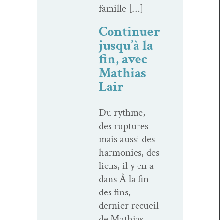
famille […]
Continuer
jusqu’à la
fin, avec
Mathias
Lair
Du rythme,
des rup­tures
mais aus­si des
har­monies, des
liens, il y en a
dans À la fin
des fins,
dernier recueil
de Math­ias