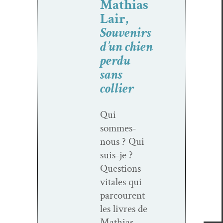
Mathias
Lair,
Souvenirs
d’un chien
perdu
sans
collier
Qui
sommes-
nous ? Qui
suis-je ?
Ques­tions
vitales qui
par­courent
les livres de
Math­ias