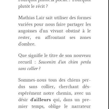
plutôt le récit ?
Math­ias Lair sait utilis­er des formes
var­iées pour nous faire partager les
angoiss­es d’un vivant obstiné à le
rester, en affrontant ses zones
d’ombre.
Que sig­ni­fie le titre de son nou­veau
recueil :
Sou­venirs d’un chien per­du
sans collier ?
Sommes-nous tous des chiens per­
dus sans col­lier, cher­chant dés­
espéré­ment notre chemin, avec un
désir
d’ailleurs
qui, dans un pre­
mier temps, oblige le nar­ra­teur