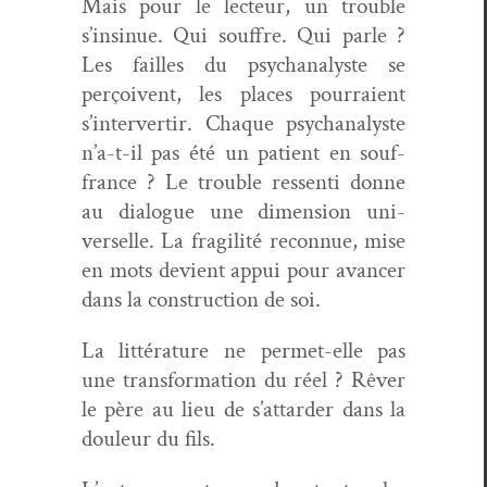
Mais pour le lecteur, un trou­ble
s’insin­ue. Qui souf­fre. Qui par­le ?
Les failles du psy­ch­an­a­lyste se
perçoivent, les places pour­raient
s’in­ter­ver­tir. Chaque psy­ch­an­a­lyste
n’a-t-il pas été un patient en souf­
france ? Le trou­ble ressen­ti donne
au dia­logue une dimen­sion uni­
verselle. La fragilité recon­nue, mise
en mots devient appui pour avancer
dans la con­struc­tion de soi.
La lit­téra­ture ne per­met-elle pas
une trans­for­ma­tion du réel ? Rêver
le père au lieu de s’attarder dans la
douleur du fils.