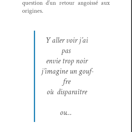
ques­tion d’un retour angois­sé aux
origines.
Y aller voir
j’ai
pas
envie
trop noir
j’imagine
un gouf­
fre
où disparaître
ou…