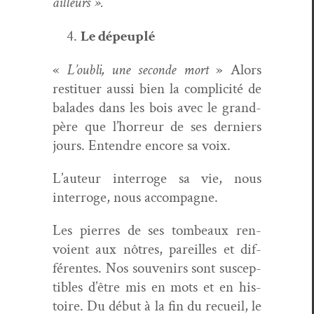
ailleurs ».
Le dépe­u­plé
«
L’oubli, une sec­onde mort
» Alors
restituer aus­si bien la com­plic­ité de
balades dans les bois avec le grand-
père que l’horreur de ses derniers
jours. Enten­dre encore sa voix.
L’auteur inter­roge sa vie, nous
inter­roge, nous accompagne.
Les pier­res de ses tombeaux ren­
voient aux nôtres, pareilles et dif­
férentes. Nos sou­venirs sont sus­cep­
ti­bles d’être mis en mots et en his­
toire. Du début à la fin du recueil, le