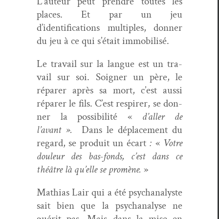
L’auteur peut pren­dre toutes les
places. Et par un jeu
d’identifications mul­ti­ples, don­ner
du jeu à ce qui s’é­tait immobilisé.
Le tra­vail sur la langue est un tra­
vail sur soi. Soign­er un père, le
répar­er après sa mort, c’est aus­si
répar­er le fils. C’est respir­er, se don­
ner la pos­si­bil­ité «
d’aller de
l’avant ».
Dans le déplace­ment du
regard, se pro­duit un écart
:
«
Votre
douleur des bas-fonds, c’est dans ce
théâtre là qu’elle se promène.
»
Math­ias Lair qui a été psy­ch­an­a­lyste
sait bien que la psy­ch­analyse ne
guérit pas. Mais dans la mise en