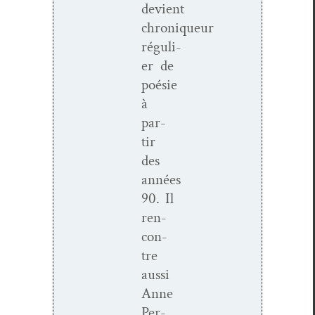
devient
chroniqueur
réguli­
er de
poésie
à
par­
tir
des
années
90. Il
ren­
con­
tre
aus­si
Anne
Per­