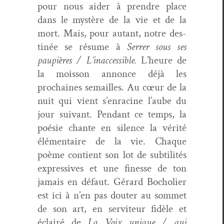
pour nous aider à pren­dre place
dans le mys­tère de la vie et de la
mort. Mais, pour autant, notre des­
tinée se résume à
Ser­rer sous ses
paupières / L’inaccessible.
L’heure de
la mois­son annonce déjà les
prochaines semailles. Au cœur de la
nuit qui vient s’enracine l’aube du
jour suiv­ant. Pen­dant ce temps, la
poésie chante en silence la vérité
élé­men­taire de la vie. Chaque
poème con­tient son lot de sub­til­ités
expres­sives et une finesse de ton
jamais en défaut. Gérard Bocholi­er
est ici à n’en pas douter au som­met
de son art, en servi­teur fidèle et
éclairé de
La Voix unique / qui