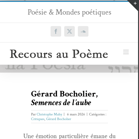
Passer
Poésie & Mondes poétiques
au
contenu
Facebook
X
SoundCloud
Gérard Bocholier,
Semences de l’aube
Par
Christophe Mahy
|
6 mars 2026
|
Catégories :
Critiques
,
Gérard Bocholier
Une émo­tion par­ti­c­ulière émane du