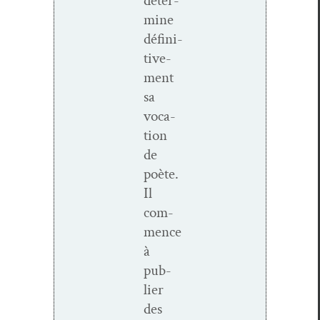
déter­
mine
défini­
tive­
ment
sa
voca­
tion
de
poète.
Il
com­
mence
à
pub­
li­er
des