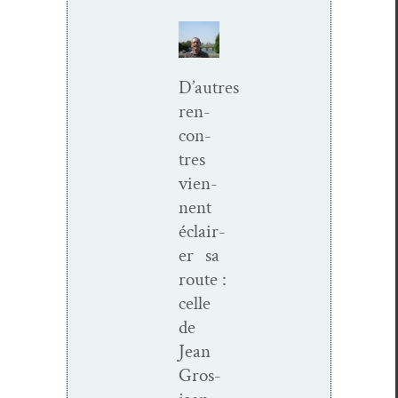
D’autres
ren­
con­
tres
vien­
nent
éclair­
er sa
route :
celle
de
Jean
Gros­