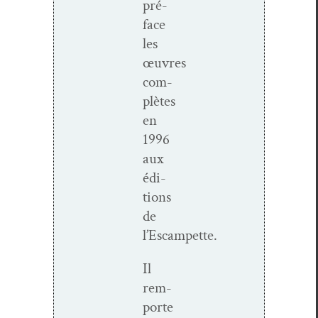
pré­
face
les
œuvres
com­
plètes
en
1996
aux
édi­
tions
de
l’Escampette.
Il
rem­
porte