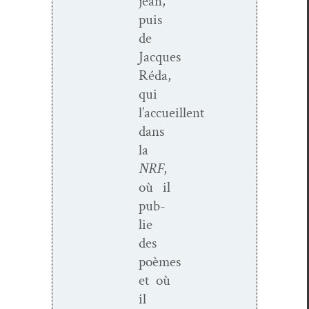
jean,
puis
de
Jacques
Réda,
qui
l’accueillent
dans
la
NRF
,
où il
pub­
lie
des
poèmes
et où
il