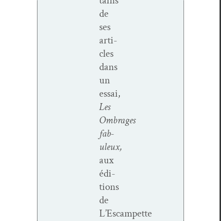
tains
de
ses
arti­
cles
dans
un
essai,
Les
Ombrages
fab­
uleux,
aux
édi­
tions
de
L’Escampette