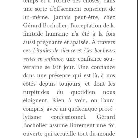
temps et à l’ordre des choses, dans
une sorte d’effacement con­scient de
lui-même. Jamais peut-être, chez
Gérard Bocholi­er, l’acceptation de la
fini­tude humaine n’a été à la fois
aus­si prég­nante et apaisée. À tra­vers
ces
Lita­nies de silence
et
Ces bon­heurs
restés en enfance
, une con­fi­ance sou­
veraine se fait jour. Une con­fi­ance
dans une présence qui est là, à nos
côtés depuis tou­jours, et dont les
turpi­tudes du quo­ti­di­en nous
éloignent. Rien à voir, on l’aura
com­pris, avec un quel­conque prosé­
lytisme con­fes­sion­nel. Gérard
Bocholi­er assume libre­ment une foi
ouverte qui accueille tout du monde