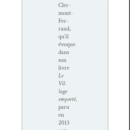
Cler­­
mont-
Fer­­
rand,
qu’il
évoque
dans
son
livre
Le
Vil­
lage
emporté
,
paru
en
2013