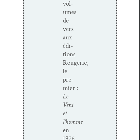
vol­
umes
de
vers
aux
édi­
tions
Rougerie,
le
pre­
mier :
Le
Vent
et
l’homme
en
1976.