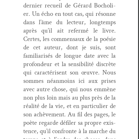
dernier recueil de Gérard Bocholi­
er. Un écho en tout cas, qui résonne
dans l’âme du lecteur, longtemps
après qu’il ait refer­mé le livre.
Certes, les com­men­saux de la poésie
de cet auteur, dont je suis, sont
famil­iarisés de longue date avec la
pro­fondeur et la sen­si­bil­ité dis­crète
qui car­ac­térisent son œuvre. Nous
sommes néan­moins ici aux pris­es
avec autre chose, qui nous emmène
non plus loin mais au plus près de la
réal­ité de la vie, et en par­ti­c­uli­er de
son achève­ment. Au fil des pages, le
poète regarde défil­er sa pro­pre exis­
tence, qu’il con­fronte à la marche du