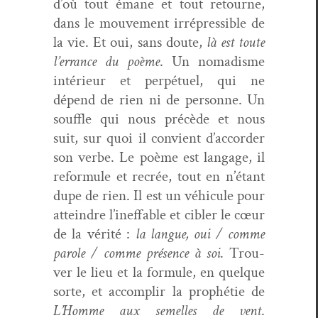
d’où tout émane et tout retourne,
dans le mou­ve­ment irré­press­ible de
la vie. Et oui, sans doute,
là est toute
l’errance du poème
. Un nomadisme
intérieur et per­pétuel, qui ne
dépend de rien ni de per­son­ne. Un
souf­fle qui nous précède et nous
suit, sur quoi il con­vient d’accorder
son verbe. Le poème est lan­gage, il
refor­mule et recrée, tout en n’étant
dupe de rien. Il est un véhicule pour
attein­dre l’ineffable et cibler le cœur
de la vérité :
la langue, oui / comme
parole / comme présence à soi
. Trou­
ver le lieu et la for­mule, en quelque
sorte, et accom­plir la prophétie de
L’Homme aux semelles de vent
.