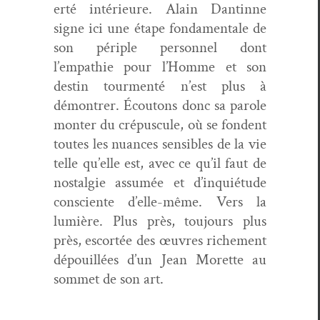
erté intérieure. Alain Dan­tinne
signe ici une étape fon­da­men­tale de
son périple per­son­nel dont
l’empathie pour l’Homme et son
des­tin tour­men­té n’est plus à
démon­tr­er.
Écou­tons donc sa parole
mon­ter du cré­pus­cule, où se fondent
toutes les nuances sen­si­bles de la vie
telle qu’elle est, avec ce qu’il faut de
nos­tal­gie assumée et d’inquiétude
con­sciente d’elle-même. Vers la
lumière. Plus près, tou­jours plus
près, escortée des œuvres riche­ment
dépouil­lées d’un Jean Morette au
som­met de son art.