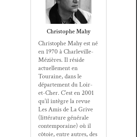
Christophe Mahy
Christophe Mahy est né
en 1970 à Charleville-
Méz­ières. Il réside
actuelle­ment en
Touraine, dans le
départe­ment du Loir-
et-Cher. C’est en 2001
qu’il intè­gre la revue
Les Amis de La Grive
(lit­téra­ture générale
con­tem­po­raine) où il
côtoie, entre autres, des