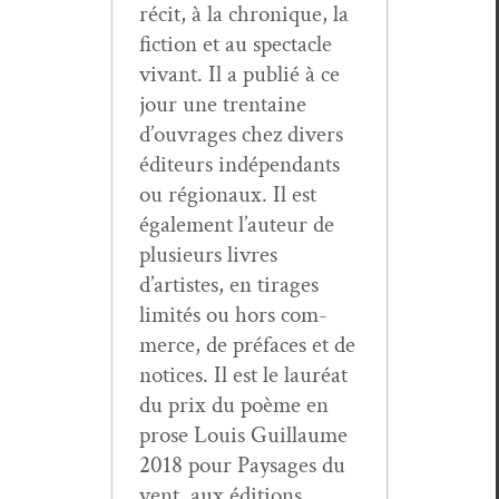
réc­it, à la chronique, la
fic­tion et au spec­ta­cle
vivant. Il a pub­lié à ce
jour une trentaine
d’ouvrages chez divers
édi­teurs indépen­dants
ou régionaux. Il est
égale­ment l’auteur de
plusieurs livres
d’artistes, en tirages
lim­ités ou hors com­
merce, de pré­faces et de
notices. Il est le lau­réat
du prix du poème en
prose Louis Guil­laume
2018 pour Paysages du
vent, aux édi­tions