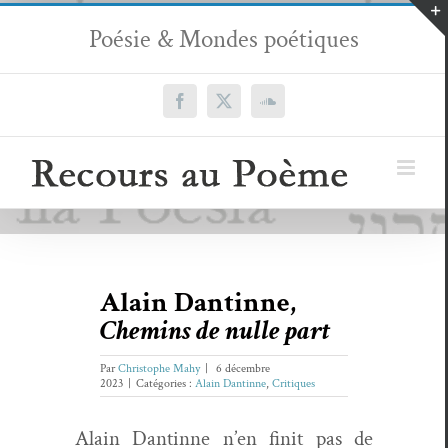
Passer
Poésie & Mondes poétiques
au
contenu
Facebook
X
SoundCloud
Alain Dantinne,
Chemins de nulle part
Par
Christophe Mahy
|
6 décembre
2023
|
Catégories :
Alain Dantinne
,
Critiques
Alain Dan­tinne n’en finit pas de