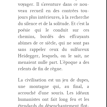
voy­ager. Il s’aventure dans ce nou­
veau recueil en des con­trées tou­
jours plus intérieures, à la recherche
du silence et de la soli­tude. Et c’est la
poésie qui le con­duit sur ces
chemins, bor­dés des effrayants
abîmes de ce siè­cle, qui ne sont pas
sans rap­pel­er ceux du sul­fureux
Hei­deg­ger, lesquels, on le sait, ne
menaient nulle part. L’époque a des
relents de fin de règne.
La civil­i­sa­tion est un jeu de dupes,
une mon­tagne qui, au final, a
accouché d’une souris. Les idéaux
human­istes ont fait long feu et les
éten­dards du désen­chante­ment flot­