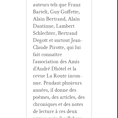
auteurs tels que Franz
Bartelt, Guy Gof­fette,
Alain Bertrand, Alain
Dan­tinne, Lam­bert
Schlechter, Bertrand
Degott et surtout Jean-
Claude Pirotte, qui lui
fait con­naître
l’association des Amis
d’André Dhô­tel et la
revue La Route incon­
nue. Pen­dant plusieurs
années, il donne des
poèmes, des arti­cles, des
chroniques et des notes
de lec­ture à ces deux