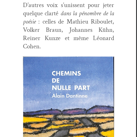
D’autres voix s’unissent pour jeter
quelque clarté
dans la pénom­bre de la
poésie
: celles de Math­ieu Riboulet,
Volk­er Braun, Johannes Kühn,
Rein­er Kun­ze et même Léonard
Cohen.