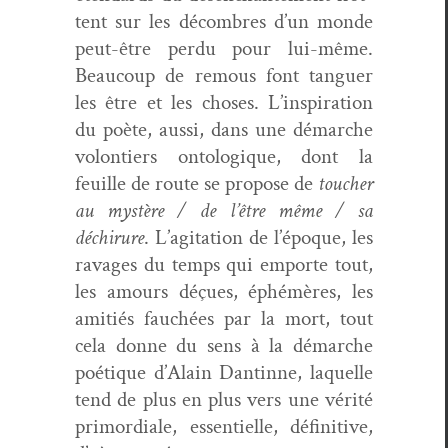
tent sur les décom­bres d’un monde
peut-être per­du pour lui-même.
Beau­coup de remous font tanguer
les être et les choses. L’inspiration
du poète, aus­si, dans une démarche
volon­tiers ontologique, dont la
feuille de route se pro­pose de
touch­er
au mys­tère / de l’être même / sa
déchirure
. L’agitation de l’époque, les
rav­ages du temps qui emporte tout,
les amours déçues, éphémères, les
ami­tiés fauchées par la mort, tout
cela donne du sens à la démarche
poé­tique d’Alain Dan­tinne, laque­lle
tend de plus en plus vers une vérité
pri­mor­diale, essen­tielle, défini­tive,