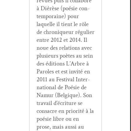
revues puis il col­la­bore
à Diérèse (poésie con­
tem­po­raine) pour
laque­lle il tient le rôle
de chroniqueur réguli­er
entre 2012 et 2014. Il
noue des rela­tions avec
plusieurs poètes au sein
des édi­tions L’Arbre à
Paroles et est invité en
2011 au Fes­ti­val Inter­
na­tion­al de Poésie de
Namur (Bel­gique). Son
tra­vail d’écriture se
con­sacre en pri­or­ité à la
poésie libre ou en
prose, mais aus­si au