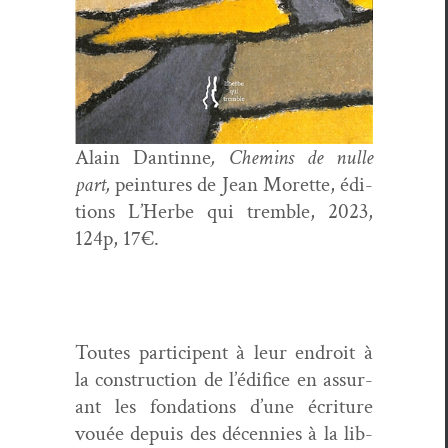
Alain Dan­tinne
, Chemins de nulle
part,
pein­tures de Jean Morette, édi­
tions L’Herbe qui trem­ble, 2023,
124p, 17€.
Toutes par­ticipent à leur endroit à
la con­struc­tion de l’édifice en assur­
ant les fon­da­tions d’une écri­t­ure
vouée depuis des décen­nies à la lib­