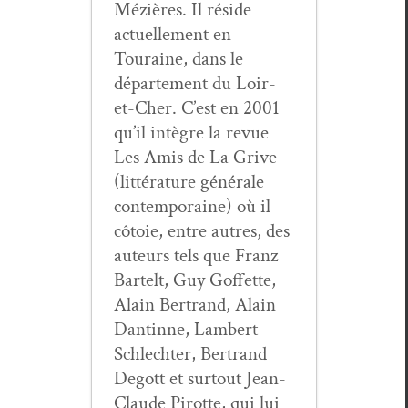
Méz­ières. Il réside
actuelle­ment en
Touraine, dans le
départe­ment du Loir-
et-Cher. C’est en 2001
qu’il intè­gre la revue
Les Amis de La Grive
(lit­téra­ture générale
con­tem­po­raine) où il
côtoie, entre autres, des
auteurs tels que Franz
Bartelt, Guy Gof­fette,
Alain Bertrand, Alain
Dan­tinne, Lam­bert
Schlechter, Bertrand
Degott et surtout Jean-
Claude Pirotte, qui lui