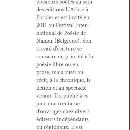
plusieurs poètes au sein
des édi­tions L’Arbre à
Paroles et est invité en
2011 au Fes­ti­val Inter­
na­tion­al de Poésie de
Namur (Bel­gique). Son
tra­vail d’écriture se
con­sacre en pri­or­ité à la
poésie libre ou en
prose, mais aus­si au
réc­it, à la chronique, la
fic­tion et au spec­ta­cle
vivant. Il a pub­lié à ce
jour une trentaine
d’ouvrages chez divers
édi­teurs indépen­dants
ou régionaux. Il est