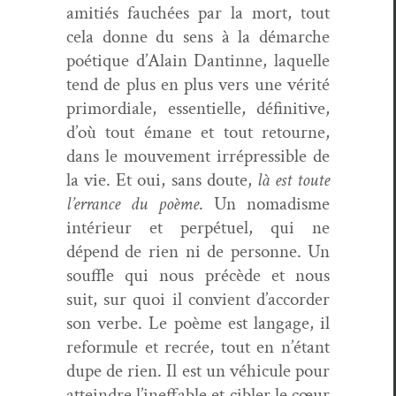
ami­tiés fauchées par la mort, tout
cela donne du sens à la démarche
poé­tique d’Alain Dan­tinne, laque­lle
tend de plus en plus vers une vérité
pri­mor­diale, essen­tielle, défini­tive,
d’où tout émane et tout retourne,
dans le mou­ve­ment irré­press­ible de
la vie. Et oui, sans doute,
là est toute
l’errance du poème
. Un nomadisme
intérieur et per­pétuel, qui ne
dépend de rien ni de per­son­ne. Un
souf­fle qui nous précède et nous
suit, sur quoi il con­vient d’accorder
son verbe. Le poème est lan­gage, il
refor­mule et recrée, tout en n’étant
dupe de rien. Il est un véhicule pour
attein­dre l’ineffable et cibler le cœur