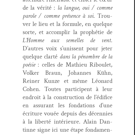
de la vérité :
la langue, oui / comme
parole / comme présence à soi
. Trou­
ver le lieu et la for­mule, en quelque
sorte, et accom­plir la prophétie de
L’Homme aux semelles de vent
.
D’autres voix s’unissent pour jeter
quelque clarté
dans la pénom­bre de la
poésie
: celles de Math­ieu Riboulet,
Volk­er Braun, Johannes Kühn,
Rein­er Kun­ze et même Léonard
Cohen. Toutes par­ticipent à leur
endroit à la con­struc­tion de l’édifice
en assur­ant les fon­da­tions d’une
écri­t­ure vouée depuis des décen­nies
à la lib­erté intérieure. Alain Dan­
tinne signe ici une étape fon­da­men­