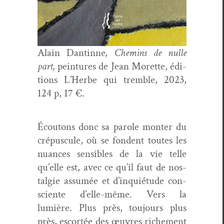
Alain Dan­tinne
, Chemins de nulle
part,
pein­tures de Jean Morette, édi­
tions L’Herbe qui trem­ble, 2023,
124 p, 17 €.
Écou­tons donc sa parole mon­ter du
cré­pus­cule, où se fondent toutes les
nuances sen­si­bles de la vie telle
qu’elle est, avec ce qu’il faut de nos­
tal­gie assumée et d’inquiétude con­
sciente d’elle-même. Vers la
lumière. Plus près, tou­jours plus
près, escortée des œuvres riche­ment