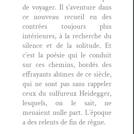
de voy­ager. Il s’aventure dans
ce nou­veau recueil en des
con­trées tou­jours plus
intérieures, à la recherche du
silence et de la soli­tude. Et
c’est la poésie qui le con­duit
sur ces chemins, bor­dés des
effrayants abîmes de ce siè­cle,
qui ne sont pas sans rap­pel­er
ceux du sul­fureux Hei­deg­ger,
lesquels, on le sait, ne
menaient nulle part. L’époque
a des relents de fin de règne.