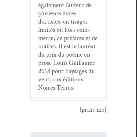
égale­ment l’auteur de
plusieurs livres
d’artistes, en tirages
lim­ités ou hors com­
merce, de pré­faces et de
notices. Il est le lau­réat
du prix du poème en
prose Louis Guil­laume
2018 pour Paysages du
vent, aux édi­tions
Noires Terres.
[print-me]
Gérard
Bocholi­er,
Semences de