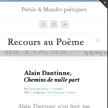
Passer
Poésie & Mondes poétiques
au
contenu
Facebook
X
SoundCloud
Alain Dantinne,
Chemins de nulle part
Par
Christophe Mahy
|
5 octobre
2023
|
Catégories :
Alain Dantinne
,
Critiques
Alain Dan­tinne n’en finit pas