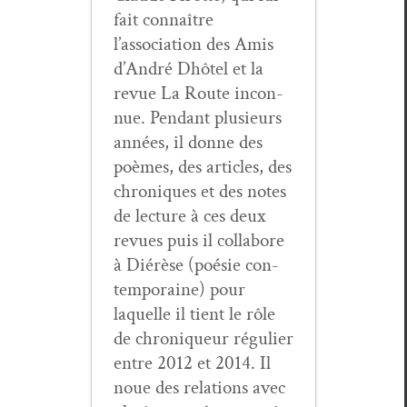
fait con­naître
l’association des Amis
d’André Dhô­tel et la
revue La Route incon­
nue. Pen­dant plusieurs
années, il donne des
poèmes, des arti­cles, des
chroniques et des notes
de lec­ture à ces deux
revues puis il col­la­bore
à Diérèse (poésie con­
tem­po­raine) pour
laque­lle il tient le rôle
de chroniqueur réguli­er
entre 2012 et 2014. Il
noue des rela­tions avec