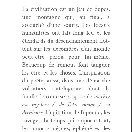
La civil­i­sa­tion est un jeu de dupes,
une mon­tagne qui, au final, a
accouché d’une souris. Les idéaux
human­istes ont fait long feu et les
éten­dards du désen­chante­ment flot­
tent sur les décom­bres d’un monde
peut-être per­du pour lui-même.
Beau­coup de remous font tanguer
les être et les choses. L’inspiration
du poète, aus­si, dans une démarche
volon­tiers ontologique, dont la
feuille de route se pro­pose de
touch­er
au mys­tère / de l’être même / sa
déchirure
. L’agitation de l’époque, les
rav­ages du temps qui emporte tout,
les amours déçues, éphémères, les