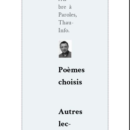
bre à
Paroles,
Thau-
Info.
Poèmes
choi­sis
Autres
lec­