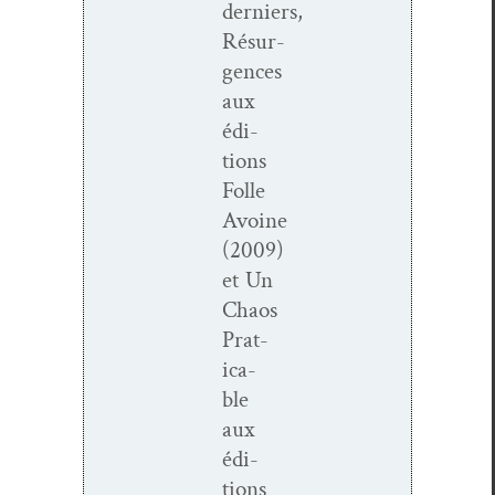
derniers,
Résur­
gences
aux
édi­
tions
Folle
Avoine
(2009)
et Un
Chaos
Prat­
i­ca­
ble
aux
édi­
tions