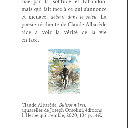
ciné
par la soli­tude et l’abandon,
mais qui fait face à ce qui s’annonce
et men­ace,
debout dans le soleil
. La
poésie résiliente de Claude Albarède
aide à voir la vérité de la vie
en face.
Claude Albarède
, Buis­son­nières
,
aquarelles de Joseph Orsoli­ni, édi­tions
L’Herbe qui trem­ble, 2020, 104 p, 14€.