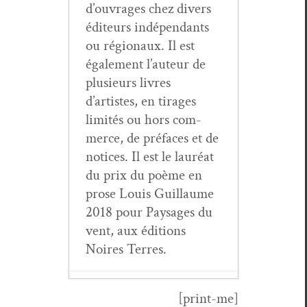
d’ouvrages chez divers
édi­teurs indépen­dants
ou régionaux. Il est
égale­ment l’auteur de
plusieurs livres
d’artistes, en tirages
lim­ités ou hors com­
merce, de pré­faces et de
notices. Il est le lau­réat
du prix du poème en
prose Louis Guil­laume
2018 pour Paysages du
vent, aux édi­tions
Noires Terres.
[print-me]
Gérard