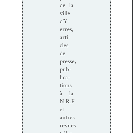
de la
ville
d’Y­
er­res,
arti­
cles
de
presse,
pub­
li­ca­
tions
à la
N.R.F
et
autres
revues