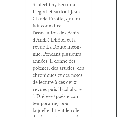
Schlechter, Bertrand
Degott et surtout Jean-
Claude Pirotte, qui lui
fait con­naître
l’association des Amis
d’André Dhô­tel et la
revue La Route incon­
nue. Pen­dant plusieurs
années, il donne des
poèmes, des arti­cles, des
chroniques et des notes
de lec­ture à ces deux
revues puis il col­la­bore
à Diérèse (poésie con­
tem­po­raine) pour
laque­lle il tient le rôle