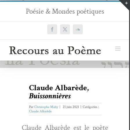
Passer
Poésie & Mondes poétiques
au
contenu
Facebook
X
SoundCloud
Claude Albarède,
Buissonnières
Par
Christophe Mahy
|
21 juin 2021
|
Catégories :
Claude Albarède
Claude Albarède est le poète