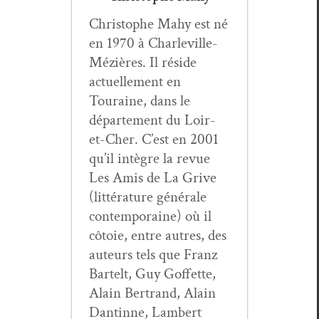
Christophe Mahy est né
en 1970 à Charleville-
Méz­ières. Il réside
actuelle­ment en
Touraine, dans le
départe­ment du Loir-
et-Cher. C’est en 2001
qu’il intè­gre la revue
Les Amis de La Grive
(lit­téra­ture générale
con­tem­po­raine) où il
côtoie, entre autres, des
auteurs tels que Franz
Bartelt, Guy Gof­fette,
Alain Bertrand, Alain
Dan­tinne, Lam­bert