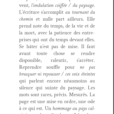
vent,
l’ondulation coif­fée / du paysage
.
L’écriture s’accomplit
au tour­nant du
chemin
et nulle part ailleurs. Elle
prend note du temps, de la vie et de
la mort, avec la patience des entre­
pris­es qui ont du temps devant elles.
Se hâter n’est pas de mise. Il faut
avant toute chose se ren­dre
disponible, ralen­tir, s’arrêter.
Repren­dre souf­fle pour
ne pas
brusquer ni repouss­er / ces voix éteintes
qui par­lent encore néan­moins au
silence qui suinte du paysage. Les
mots sont rares, pré­cis. Mesurés. La
page est une mise en ordre, une ode
à ce qui est. Un
hom­mage au pays cal­