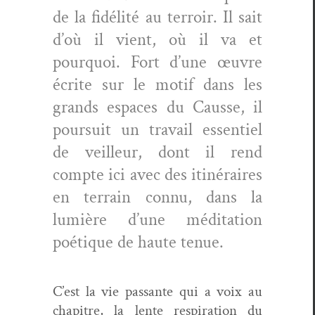
de la fidél­ité au ter­roir. Il sait
d’où il vient, où il va et
pourquoi. Fort d’une œuvre
écrite sur le motif dans les
grands espaces du Causse, il
pour­suit un tra­vail essen­tiel
de veilleur, dont il rend
compte ici avec des itinéraires
en ter­rain con­nu, dans la
lumière d’une médi­ta­tion
poé­tique de haute tenue.
C’est la vie pas­sante qui a voix au
chapitre, la lente res­pi­ra­tion du