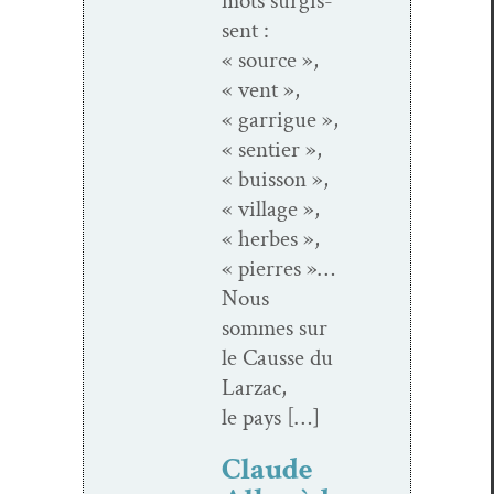
mots sur­gis­
sent :
« source »,
« vent »,
« gar­rigue »,
« sen­tier »,
« buis­son »,
« vil­lage »,
« herbes »,
« pier­res »…
Nous
sommes sur
le Causse du
Larzac,
le pays […]
Claude