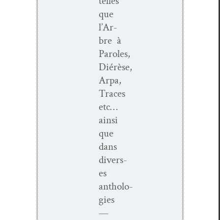
telles
que
l’Ar­
bre à
Paroles,
Diérèse,
Arpa,
Traces
etc…
ain­si
que
dans
divers­
es
antholo­
gies
—