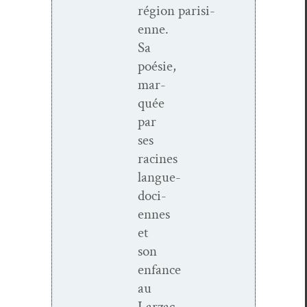
région parisi­
enne.
Sa
poésie,
mar­
quée
par
ses
racines
langue­
do­ci­
ennes
et
son
enfance
au
Larzac,