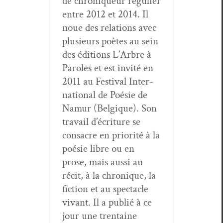
de chroniqueur réguli­er
entre 2012 et 2014. Il
noue des rela­tions avec
plusieurs poètes au sein
des édi­tions L’Arbre à
Paroles et est invité en
2011 au Fes­ti­val Inter­
na­tion­al de Poésie de
Namur (Bel­gique). Son
tra­vail d’écriture se
con­sacre en pri­or­ité à la
poésie libre ou en
prose, mais aus­si au
réc­it, à la chronique, la
fic­tion et au spec­ta­cle
vivant. Il a pub­lié à ce
jour une trentaine