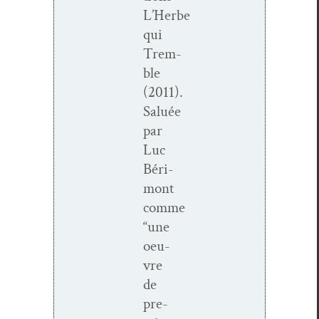
L’Herbe
qui
Trem­
ble
(2011).
Saluée
par
Luc
Béri­
mont
comme
“une
oeu­
vre
de
pre­