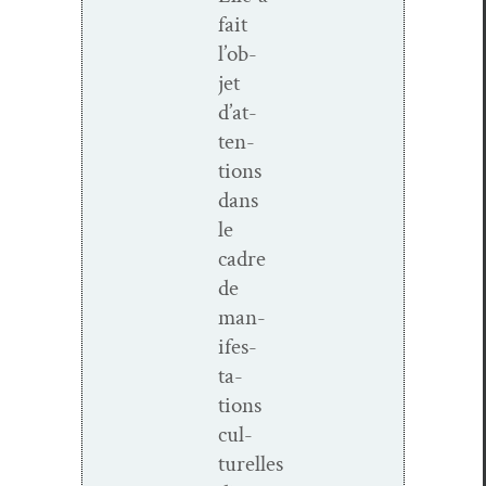
fait
l’ob­
jet
d’at­
ten­
tions
dans
le
cadre
de
man­
i­fes­
ta­
tions
cul­
turelles