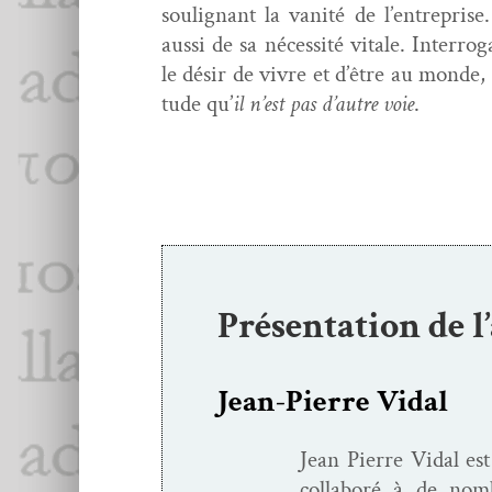
soulig­nant la van­ité de l’entrepris
aus­si de sa néces­sité vitale. Inter­r
le désir de vivre et d’être au monde,
tude qu’
il n’est pas d’autre voie
.
Présentation de l
Jean-Pierre Vidal
Jean Pierre Vidal est
col­laboré à de nom