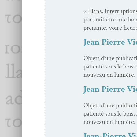
« Elans, inter­rup­tio
pour­rait être une bon
prenante, voire heure
Jean Pierre Vi
Objets d’une pub­li­ca
patien­té sous le bois
nou­veau en lumière.
Jean Pierre Vi
Objets d’une pub­li­ca
patien­té sous le bois
nou­veau en lumière.
Jean-Pierre Vi