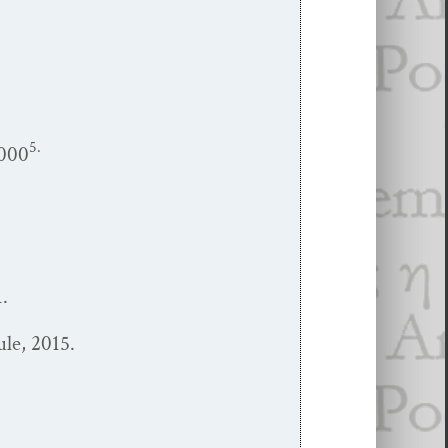
5.
2000
1.
ule, 2015.