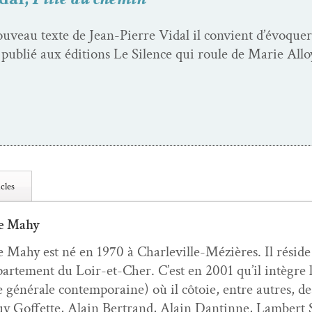
u­veau texte de Jean-Pierre Vidal il con­vient d’évoquer
pub­lié aux édi­tions Le Silence qui roule de Marie Alloy 
cles
e Mahy
 Mahy est né en 1970 à Charleville-Méz­ières. Il réside
parte­ment du Loir-et-Cher. C’est en 2001 qu’il intè­gr
ure générale con­tem­po­raine) où il côtoie, entre autres, 
uy Gof­fette, Alain Bertrand, Alain Dan­tinne, Lam­bert