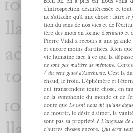
Bien lui en a pris car nous voilà d
d’introspection dés­in­téressée et tout
ne s’attache qu’à une chose : faire
le 
tion du sens de nos vies et de l’écrit
tère des mots en forme d’
osti­na­to
et 
Pierre Vidal a recours à une grande 
et encore moins d’artifices. Rien que l
vie humaine face à ce qui la dépass
ne sont pas matière de mémoire
. Certe
/ du vent glacé d’Auschwitz
. C’est la 
chaud, le froid. L’éphémère et l’éterni
qui tran­scen­dent toute chose, en tan
de la sym­phonie du monde et de l’exi
doute que
Le vent nous dit qu’une digu
de mourir, le désir d’aimer, la van­it
sont pas sa pro­priété ?
L’angoisse de 
d’autres choses encore.
Qui écrit veut 