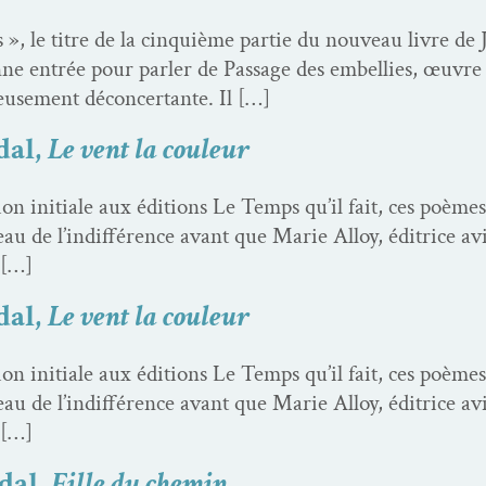
ns », le titre de la cinquième par­tie du nou­veau livre d
ne entrée pour par­ler de Pas­sage des embel­lies, œuvre
use­ment décon­cer­tante. Il […]
dal,
Le vent la couleur
­tion ini­tiale aux édi­tions Le Temps qu’il fait, ces poèm
­seau de l’indifférence avant que Marie Alloy, éditrice avi
 […]
dal,
Le vent la couleur
­tion ini­tiale aux édi­tions Le Temps qu’il fait, ces poèm
­seau de l’indifférence avant que Marie Alloy, éditrice avi
 […]
dal,
Fille du chemin