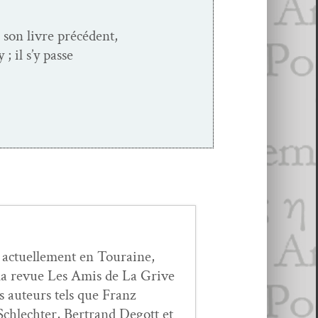
 son livre précé­dent,
; il s’y passe
 actuelle­ment en Touraine,
e la revue Les Amis de La Grive
des auteurs tels que Franz
 Schlechter, Bertrand Degott et