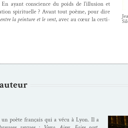
e. En ayant con­science du poids de l’illusion et
o­ga­tion spir­ituelle ? Avant tout poème, pour dire
Je
entre la pein­ture et le vent
, avec au cœur la cer­ti­
Si
’auteur
 un poète français qui a vécu à Lyon. Il a
­breuses revues :
Ver­so
,
Aires
,
Faire part
,