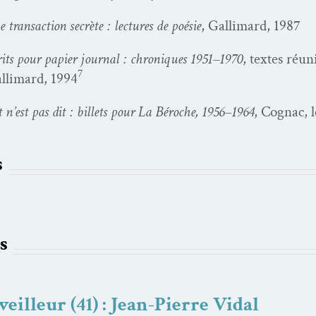
 trans­ac­tion secrète : lec­tures de poésie
, Gal­li­mard, 1987
its pour papi­er jour­nal : chroniques 1951–1970
, textes réu­n
7
­li­mard, 1994
 n’est pas dit : bil­lets pour
La Béroche, 1956–1964
, Cognac, l
s
s
eilleur (41) : Jean-Pierre Vidal