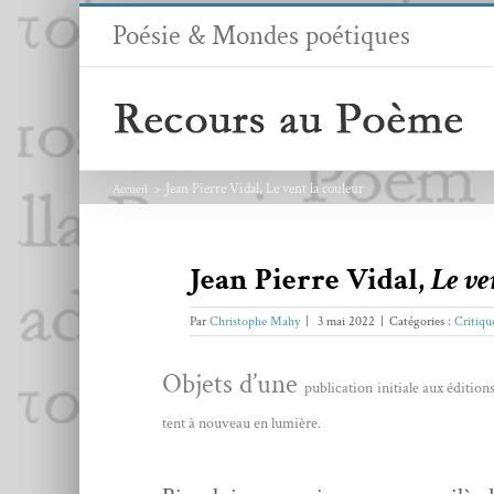
Passer
Poésie & Mondes poétiques
au
contenu
Jean Pierre Vidal, Le vent la couleur
Accueil
Jean Pierre Vidal,
Le ve
Par
Christophe Mahy
|
3 mai 2022
|
Catégories :
Critiqu
Objets d’une
pub­li­ca­tion ini­tiale aux édi­tion
tent à nou­veau en lumière.