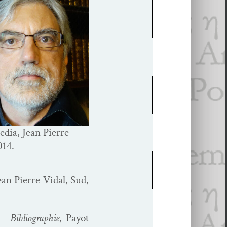
edia,
Jean Pierre
014.
ean Pierre Vidal, Sud,
Bib­li­ogra­phie
, Pay­ot