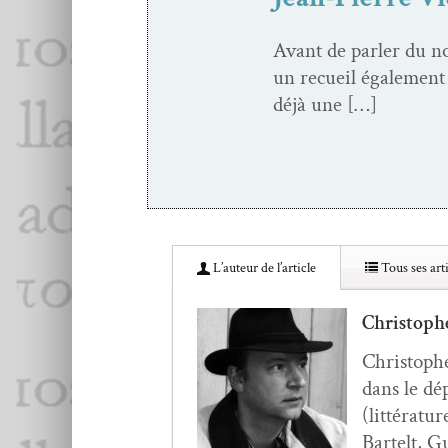
Avant de par­ler du no
un recueil égale­ment 
déjà une […]
L’au­teur de l’article
Tous ses arti
Christoph
Christophe
dans le dé
(lit­téra­t
Bartelt, G