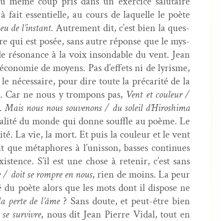
u même coup pris dans un exer­ci­ce salu­taire
 à fait essen­tielle, au cours de laque­lle le poète
jeu de l’instant
. Autrement dit, c’est bien la ques­
ure qui est posée, sans autre réponse que le mys­
de réso­nance à la voix insond­able du vent. Jean
économie de moyens. Pas d’effets ni de lyrisme,
e néces­saire, pour dire toute la pré­car­ité de la
e. Car ne nous y trompons pas,
Vent et couleur /
s.
Mais nous nous sou­venons / du soleil d’Hiroshima
dual­ité du monde qui donne souf­fle au poème. Le
té. La vie, la mort. Et puis la couleur et le vent
t que métaphores à l’unisson, bass­es con­tin­ues
stence. S’il est une chose à retenir, c’est sans
e / doit se rompre en nous
, rien de moins. La peur
é du poète alors que les mots dont il dis­pose ne
la perte de l’âme
? Sans doute, et peut-être bien
se sur­vivre
, nous dit Jean Pierre Vidal, tout en