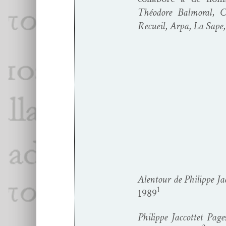
Théodore Bal­moral
,
C
Recueil
,
Arpa
,
La Sape
Alen­tour de Philippe Jac­
1
1989
Philippe Jac­cot­tet Pa