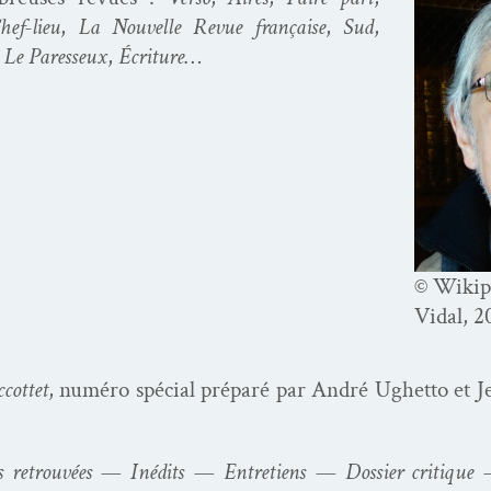
hef-lieu
,
La Nou­velle Revue française
,
Sud
,
,
Le Paresseux
,
Écri­t­ure
…
© Wikip
Vidal, 2
cot­tet
, numéro spé­cial pré­paré par André Ughet­to et J
ges retrou­vées — Inédits — Entre­tiens — Dossier cri­tique — 