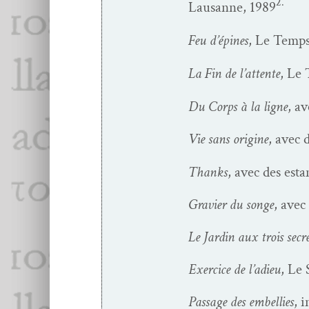
2.
Lau­sanne, 1989
Feu d’épines
, Le Temps 
La Fin de l’at­tente
, Le 
Du Corps à la ligne
, a
Vie sans orig­ine
, avec 
Thanks
, avec des est
Gravier du songe
, avec
Le Jardin aux trois secre
Exer­ci­ce de l’adieu
, Le 
Pas­sage des embel­lies
, 