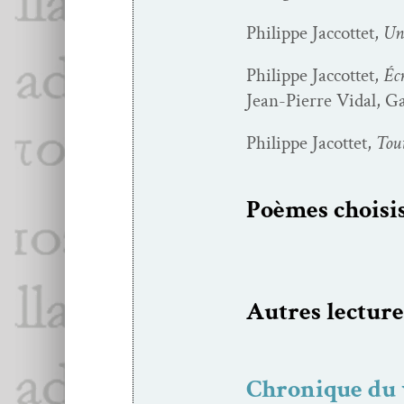
Philippe Jac­cot­tet,
Une
Philippe Jac­cot­tet,
Écr
Jean-Pierre Vidal, Gal
Philippe Jacot­tet,
Tout
Poèmes choi­si
Autres lec­ture
Chronique du v