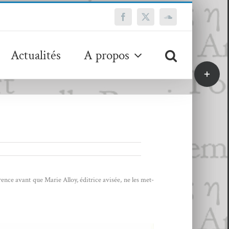
Facebook
X
SoundCloud
Actualités
A propos
Bascule
de
la
zone
de
la
barre
coulissa
érence avant que Marie Alloy, éditrice avisée, ne les met­