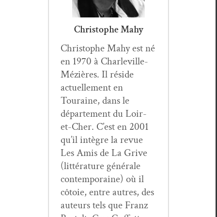
Christophe Mahy
Christophe Mahy est né
en 1970 à Charleville-
Méz­ières. Il réside
actuelle­ment en
Touraine, dans le
départe­ment du Loir-
et-Cher. C’est en 2001
qu’il intè­gre la revue
Les Amis de La Grive
(lit­téra­ture générale
con­tem­po­raine) où il
côtoie, entre autres, des
auteurs tels que Franz