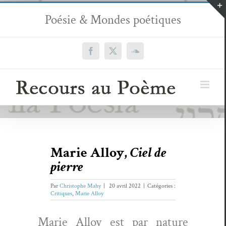
Passer
Poésie & Mondes poétiques
au
contenu
Facebook
X
SoundCloud
Marie Alloy,
Ciel de
pierre
Par
Christophe Mahy
|
20 avril 2022
|
Catégories :
Critiques
,
Marie Alloy
Marie Alloy est par nature