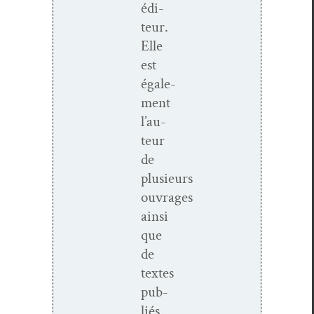
édi­
teur.
Elle
est
égale­
ment
l’au­
teur
de
plusieurs
ouvrages
ain­si
que
de
textes
pub­
liés