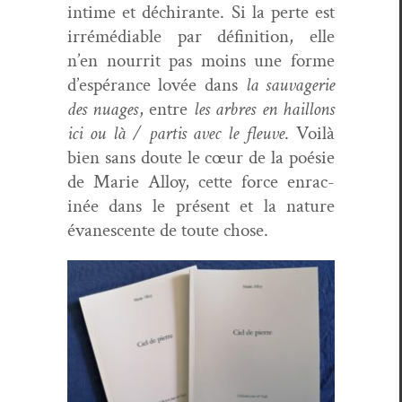
intime et déchi­rante. Si la perte est
irrémé­di­a­ble par déf­i­ni­tion, elle
n’en nour­rit pas moins une forme
d’espérance lovée dans
la sauvagerie
des nuages
, entre
les arbres en hail­lons
ici ou là / par­tis avec le fleuve
. Voilà
bien sans doute le cœur de la poésie
de Marie Alloy, cette force enrac­
inée dans le présent et la nature
évanes­cente de toute chose.