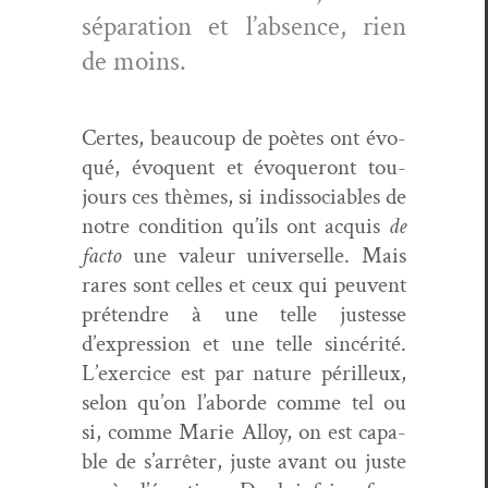
sépa­ra­tion et l’absence, rien
de moins.
Certes, beau­coup de poètes ont évo­
qué, évo­quent et évo­queront tou­
jours ces thèmes, si indis­so­cia­bles de
notre con­di­tion qu’ils ont acquis
de
fac­to
une valeur uni­verselle. Mais
rares sont celles et ceux qui peu­vent
pré­ten­dre à une telle justesse
d’expression et une telle sincérité.
L’exercice est par nature périlleux,
selon qu’on l’aborde comme tel ou
si, comme Marie Alloy, on est capa­
ble de s’arrêter, juste avant ou juste