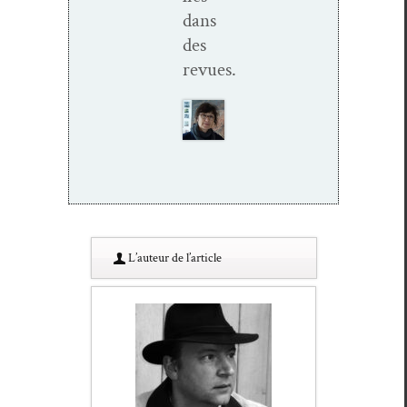
dans
des
revues.
L’au­teur de l’article