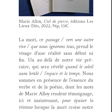
Marie Alloy,
Ciel de pierre
, édi­tions Les
Lieux-Dits, 2022, 96p, 15€.
La mort, ce
pas­sage / vers une autre
rive / que nous ignorons tous
, prend le
vis­age d’une réal­ité sans début ni
fin. Un au-delà de notre vie pré­
caire, qui sera révélé
quand le soleil
aura brûlé / l’espace et le temps
. Nous
sommes en présence de l’essence du
verbe et de la poésie, dont les mots
de Marie Alloy ren­dent témoignage,
ici et main­tenant,
pour épuis­er la
tristesse
lorsque la mort croise notre