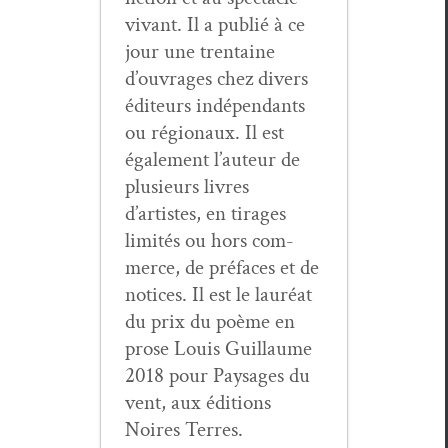
vivant. Il a pub­lié à ce
jour une trentaine
d’ouvrages chez divers
édi­teurs indépen­dants
ou régionaux. Il est
égale­ment l’auteur de
plusieurs livres
d’artistes, en tirages
lim­ités ou hors com­
merce, de pré­faces et de
notices. Il est le lau­réat
du prix du poème en
prose Louis Guil­laume
2018 pour Paysages du
vent, aux édi­tions
Noires Terres.