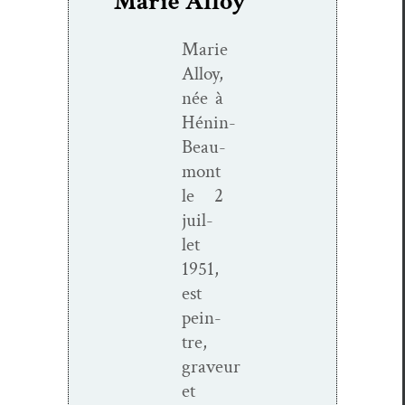
Marie Alloy
Marie
Alloy,
née à
Hénin-
Beau­­
mont
le 2
juil­
let
1951,
est
pein­
tre,
graveur
et