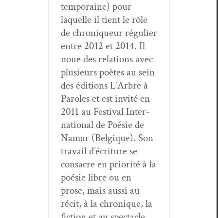
tem­po­raine) pour
laque­lle il tient le rôle
de chroniqueur réguli­er
entre 2012 et 2014. Il
noue des rela­tions avec
plusieurs poètes au sein
des édi­tions L’Arbre à
Paroles et est invité en
2011 au Fes­ti­val Inter­
na­tion­al de Poésie de
Namur (Bel­gique). Son
tra­vail d’écriture se
con­sacre en pri­or­ité à la
poésie libre ou en
prose, mais aus­si au
réc­it, à la chronique, la
fic­tion et au spec­ta­cle