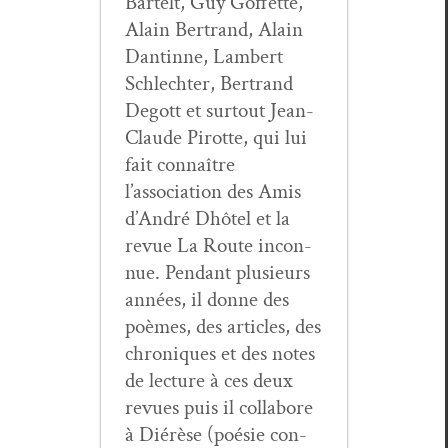
Bartelt, Guy Gof­fette,
Alain Bertrand, Alain
Dan­tinne, Lam­bert
Schlechter, Bertrand
Degott et surtout Jean-
Claude Pirotte, qui lui
fait con­naître
l’association des Amis
d’André Dhô­tel et la
revue La Route incon­
nue. Pen­dant plusieurs
années, il donne des
poèmes, des arti­cles, des
chroniques et des notes
de lec­ture à ces deux
revues puis il col­la­bore
à Diérèse (poésie con­