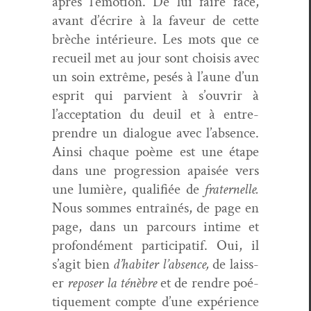
après l’émotion. De lui faire face,
avant d’écrire à la faveur de cette
brèche intérieure. Les mots que ce
recueil met au jour sont choi­sis avec
un soin extrême, pesés à l’aune d’un
esprit qui parvient à s’ouvrir à
l’acceptation du deuil et à entre­
pren­dre un dia­logue avec l’absence.
Ain­si chaque poème est une étape
dans une pro­gres­sion apaisée vers
une lumière, qual­i­fiée de
frater­nelle.
Nous sommes
entraînés, de page en
page, dans un par­cours intime et
pro­fondé­ment par­tic­i­patif. Oui, il
s’agit bien
d’habiter l’absence,
de laiss­
er
repos­er la ténèbre
et de ren­dre poé­
tique­ment compte d’une expéri­ence