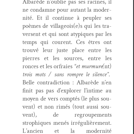
Albarède n’ou­blie pas ses racines, il
ne con­damne pour autant la moder­
nité. Et il con­tin­ue à peu­pler ses
poèmes de villageois(e)s qui les tra­
versent et qui sont atyp­iques par les
temps qui courent. Ces êtres ont
trou­vé leur juste place entre les
pier­res et les sources, entre les
ronces et les orfraies
“et mur­mure(
nt)
trois mots / sans rompre le silence”
.
Belle con­tra­dic­tion : Albarède n’en
finit pas pas d’ex­plor­er l’in­time au
moyen de vers comp­tés (le plus sou­
vent) et non rimés (tout aus­si sou­
vent), de regroupe­ments
strophiques menés irrégulière­ment.
L’an­cien et la moder­nité