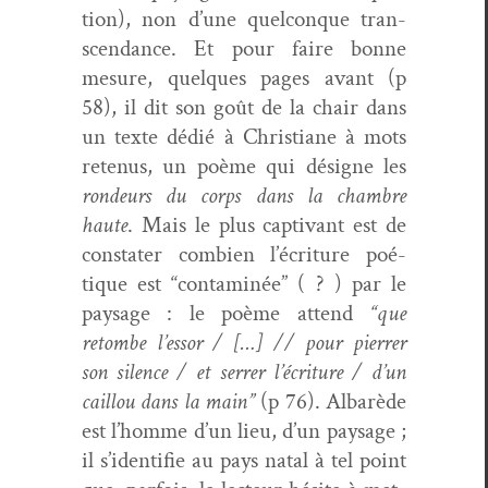
tion), non d’une quel­conque tran­
scen­dance. Et pour faire bonne
mesure, quelques pages avant (p
58), il dit son goût de la chair dans
un texte dédié à Chris­tiane à mots
retenus, un poème qui désigne les
ron­deurs du corps dans la cham­bre
haute
. Mais le plus cap­ti­vant est de
con­stater com­bi­en l’écri­t­ure poé­
tique est “con­t­a­m­inée” ( ? ) par le
paysage : le poème attend
“que
retombe l’es­sor / […] // pour pier­rer
son silence / et ser­rer l’écri­t­ure / d’un
cail­lou dans la main”
(p 76). Albarède
est l’homme d’un lieu, d’un paysage ;
il s’i­den­ti­fie au pays natal à tel point