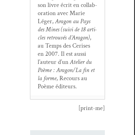
son livre écrit en col­lab­
o­ra­tion avec Marie
Léger,
Aragon au Pays
des Mines (suivi de 18 arti­
cles retrou­vés d’Aragon)
,
au Temps des Ceris­es
en 2007. Il est aus­si
l’au­teur d’un
Ate­lier du
Poème : Aragon/La fin et
la forme
, Recours au
Poème éditeurs.
[print-me]
Le rôle de la doc­u­
men­ta­tion dans
Les
Com­mu­nistes
de Louis