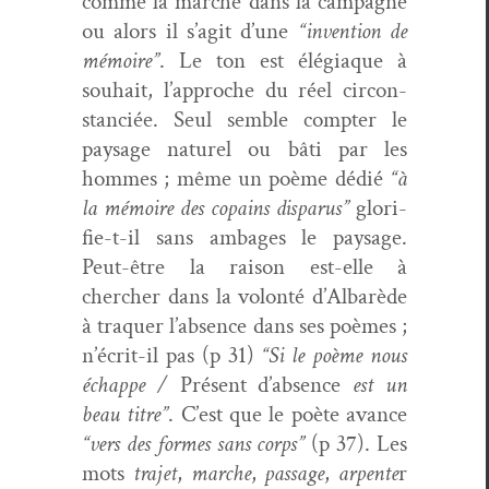
comme la marche dans la cam­pagne
ou alors il s’ag­it d’une
“inven­tion de
mémoire”
. Le ton est élé­giaque à
souhait, l’ap­proche du réel cir­con­
stan­ciée. Seul sem­ble compter le
paysage naturel ou bâti par les
hommes ; même un poème dédié
“à
la mémoire des copains dis­parus”
glo­ri­
fie-t-il sans ambages le paysage.
Peut-être la rai­son est-elle à
chercher dans la volon­té d’Al­barède
à tra­quer l’ab­sence dans ses poèmes ;
n’écrit-il pas (p 31)
“Si le poème nous
échappe /
Présent d’ab­sence
est un
beau titre”
. C’est que le poète avance
“vers des formes sans corps”
(p 37). Les
mots
tra­jet
,
marche
,
pas­sage
,
arpente
r