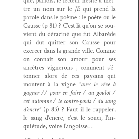
que, par­fois, le lecteur hésite à met­
tre un nom sur le
JE
qui prend la
parole dans le poème : le poète ou le
Causse (p 81) ? C’est là qu’on se sou­
vient du dérac­iné que fut Albarède
qui dut quit­ter son Causse pour
exercer dans la grande ville. Comme
on con­naît son amour pour ses
ancêtres vignerons ; com­ment s’é­
ton­ner alors de ces paysans qui
mon­tent à la vigne
“avec le rêve à
gag­n­er // pour en faire / au goulot /
cet automne / le con­tre-poids / du sang
d’en­cre”
(p 83) ? Faut-il le rap­pel­er,
le sang d’en­cre, c’est le souci, l’in­
quié­tude, voire l’angoisse…