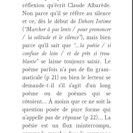
réflex­ion qu’écrit Claude Albarède.
Non parce qu’il se réfère au silence
et ce, dès le début de
Dehors Intime
(
“Marcher à pas lents / pour pronon­cer
/ la soli­tude et le silence”
), mais bien
parce qu’il sait que
“…la poésie / si
con­fuse de loin / et de près si trou­
blante”
se laisse tou­jours saisir. Le
poème par­fois n’a pas de fin gram­
mat­i­cale (p 21) ou bien le lecteur se
demande-t-il s’il s’ag­it d’un long
poème ou de poèmes qui se
côtoient… À moins que ce ne soit la
ques­tion posée de pure forme qui
n’ap­pelle pas de réponse (p 22)… La
poésie est un flux inin­ter­rompu,