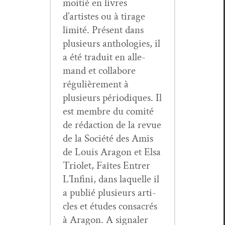
moitié en livres
d’artistes ou à tirage
lim­ité. Présent dans
plusieurs antholo­gies, il
a été traduit en alle­
mand et col­la­bore
régulière­ment à
plusieurs péri­odiques. Il
est mem­bre du comité
de rédac­tion de la revue
de la Société des Amis
de Louis Aragon et Elsa
Tri­o­let, Faîtes Entr­er
L’In­fi­ni, dans laque­lle il
a pub­lié plusieurs arti­
cles et études con­sacrés
à Aragon. A sig­naler