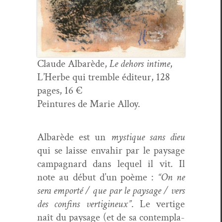
Claude Albarède,
Le dehors intime
,
L’Herbe qui trem­ble édi­teur, 128
pages, 16 €
Pein­tures de Marie Alloy.
Albarède est un
mys­tique sans dieu
qui se laisse envahir par le paysage
cam­pag­nard dans lequel il vit. Il
note au début d’un poème :
“On ne
sera emporté / que par le paysage / vers
des con­fins ver­tig­ineux”
. Le ver­tige
naît du paysage (et de sa con­tem­pla­