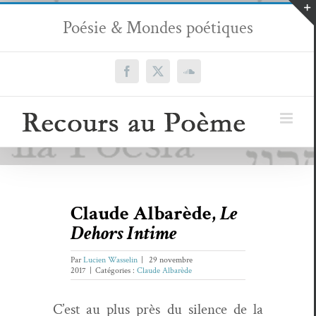
Passer
Poésie & Mondes poétiques
au
contenu
Facebook
X
SoundCloud
Claude Albarède,
Le
Dehors Intime
Par
Lucien Wasselin
|
29 novembre
2017
|
Catégories :
Claude Albarède
C’est au plus près du silence de la