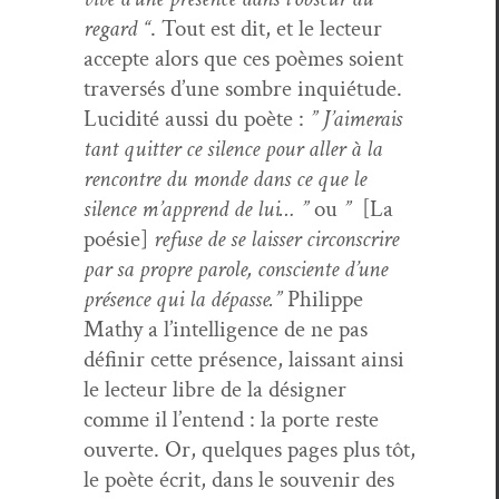
regard “
. Tout est dit, et le lecteur
accepte alors que ces poèmes soient
tra­ver­sés d’une som­bre inquié­tude.
Lucid­ité aus­si du poète :
” J’aimerais
tant quit­ter ce silence pour aller à la
ren­con­tre du monde dans ce que le
silence m’ap­prend de lui… ”
ou
”
[La
poésie]
refuse de se laiss­er cir­con­scrire
par sa pro­pre parole, con­sciente d’une
présence qui la dépasse.”
Philippe
Mathy a l’in­tel­li­gence de ne pas
définir cette présence, lais­sant ain­si
le lecteur libre de la désign­er
comme il l’en­tend : la porte reste
ouverte. Or, quelques pages plus tôt,
le poète écrit, dans le sou­venir des