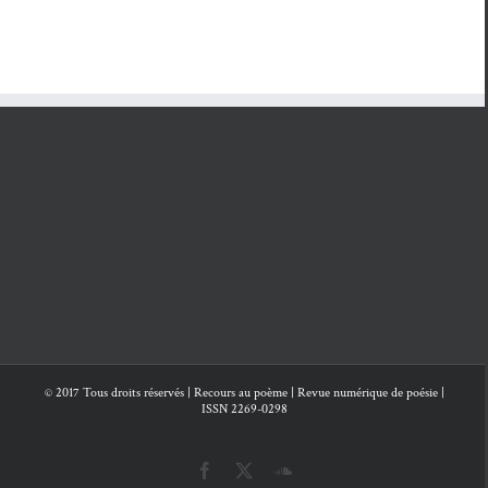
pourpre
octo­bre 2020
Louis BERTHOLOM,
Au milieu de tout
- 6
juin 2020
Chris­t­ian Monginot,
Après les jours
,
Véronique Wau­ti­er,
Con­tin­uo
, Fabi­en
Abras­sart,
Si je t’oublie
- 6 avril 2020
Autour de Chris­tine
Girard, Louis Dubost
et Jean-François
Mathé
- 6 mars 2020
© 2017 Tous droits réservés | Recours au poème | Revue numérique de poésie |
ISSN 2269-0298
Stéphane San­gral,
Des
dalles posées sur rien
,
Facebook
X
SoundCloud
Pierre Dhain­aut,
Après