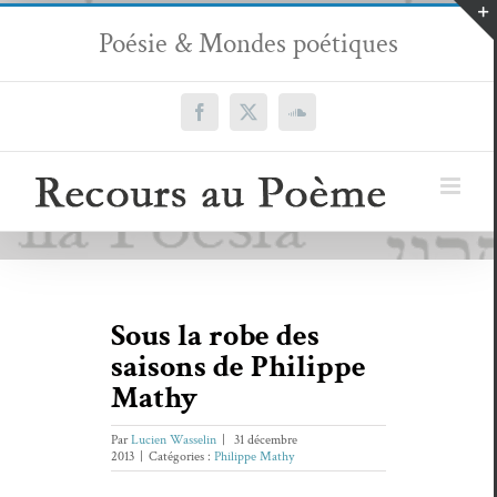
Passer
Poésie & Mondes poétiques
au
contenu
Facebook
X
SoundCloud
Sous la robe des
saisons de Philippe
Mathy
Par
Lucien Wasselin
|
31 décembre
2013
|
Catégories :
Philippe Mathy