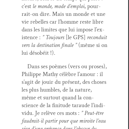
c’est
le monde, mode d’emploi
, pour­
rait-on dire. Mais un monde et une
vie rebelles car l’homme reste libre
dans les lim­ites que lui impose l’ex­
is­tence :
” Tou­jours
[le GPS]
recon­duit
vers la des­ti­na­tion finale ”
(même si on
lui désobéit !).
Dans ses poèmes (vers ou pros­es),
Philippe Mathy célèbre l’amour : il
s’ag­it de jouir du présent, des choses
les plus hum­bles, de la nature,
même et surtout quand la con­
science de la fini­tude taraude l’in­di­
vidu. Je relève ces mots :
” Peut-être
faudrait-il par­tir pour que miroite l’eau
vive d’une présence dans l’ob­scur du