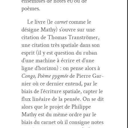
ensem­bles de notes et/ou de
poèmes.
Le livre (le
car­net
comme le
désigne Mathy) s’ou­vre sur une
cita­tion de Thomas Tranströmer,
une cita­tion très spa­tiale dans son
esprit (il y est ques­tion du ruban
d’une machine à écrire et d’une
ligne d’hori­zon) : on pense alors à
Con­go, Poème pyg­mée
de Pierre Gar­
nier où ce dernier entend, par le
biais de l’écri­t­ure spa­tiale, capter le
flux linéaire de la pen­sée. On se dit
alors que le pro­jet de Philippe
Mathy est du même ordre par le
biais du car­net où il con­signe notes