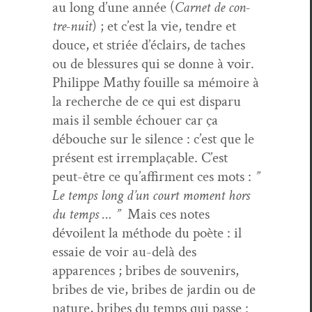
au long d’une année (
Car­net de con­
tre-nuit
) ; et c’est la vie, ten­dre et
douce, et striée d’é­clairs, de tach­es
ou de blessures qui se donne à voir.
Philippe Mathy fouille sa mémoire à
la recherche de ce qui est dis­paru
mais il sem­ble échouer car ça
débouche sur le silence : c’est que le
présent est irrem­plaçable. C’est
peut-être ce qu’af­fir­ment ces mots :
”
Le temps long d’un court moment hors
du temps … ”
Mais ces notes
dévoilent la méth­ode du poète : il
essaie de voir au-delà des
apparences ; bribes de sou­venirs,
bribes de vie, bribes de jardin ou de
nature, bribes du temps qui passe :