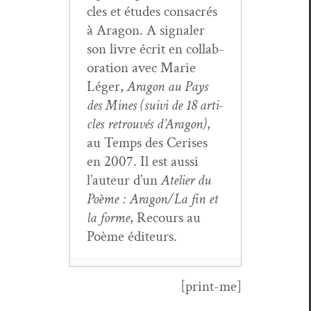
cles et études con­sacrés
à Aragon. A sig­naler
son livre écrit en col­lab­
o­ra­tion avec Marie
Léger,
Aragon au Pays
des Mines (suivi de 18 arti­
cles retrou­vés d’Aragon)
,
au Temps des Ceris­es
en 2007. Il est aus­si
l’au­teur d’un
Ate­lier du
Poème : Aragon/La fin et
la forme
, Recours au
Poème éditeurs.
[print-me]
Le rôle de la doc­u­