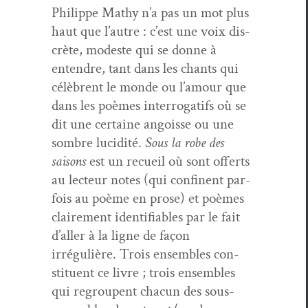
Philippe Mathy n’a pas un mot plus
haut que l’autre : c’est une voix dis­
crète, mod­este qui se donne à
enten­dre, tant dans les chants qui
célèbrent le monde ou l’amour que
dans les poèmes inter­ro­gat­ifs où se
dit une cer­taine angoisse ou une
som­bre lucid­ité.
Sous la robe des
saisons
est un recueil où sont offerts
au lecteur notes (qui con­finent par­
fois au poème en prose) et poèmes
claire­ment iden­ti­fi­ables par le fait
d’aller à la ligne de façon
irrégulière. Trois ensem­bles con­
stituent ce livre ; trois ensem­bles
qui regroupent cha­cun des sous-