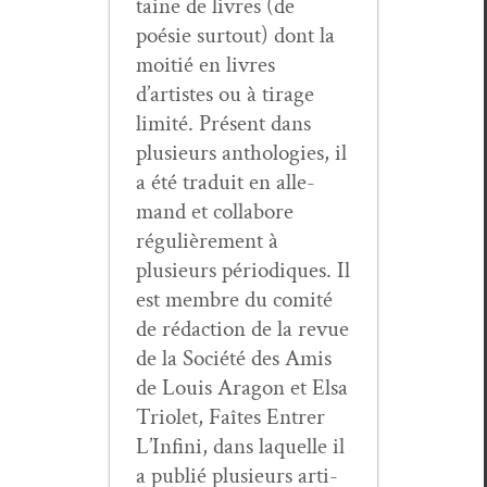
taine de livres (de
poésie surtout) dont la
moitié en livres
d’artistes ou à tirage
lim­ité. Présent dans
plusieurs antholo­gies, il
a été traduit en alle­
mand et col­la­bore
régulière­ment à
plusieurs péri­odiques. Il
est mem­bre du comité
de rédac­tion de la revue
de la Société des Amis
de Louis Aragon et Elsa
Tri­o­let, Faîtes Entr­er
L’In­fi­ni, dans laque­lle il
a pub­lié plusieurs arti­