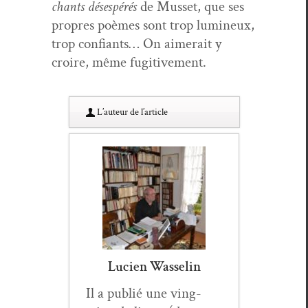
chants dés­espérés
de Mus­set, que ses
pro­pres poèmes sont trop lumineux,
trop con­fi­ants… On aimerait y
croire, même fugitivement.
L’au­teur de l’article
Lucien Wasselin
Il a pub­lié une ving­