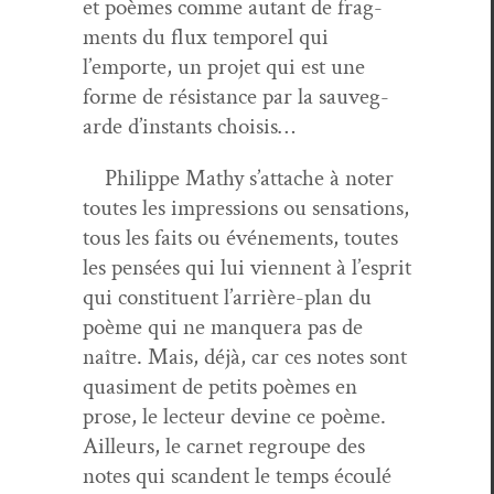
et poèmes comme autant de frag­
ments du flux tem­porel qui
l’emporte, un pro­jet qui est une
forme de résis­tance par la sauve­g­
arde d’in­stants choisis…
Philippe Mathy s’at­tache à not­er
toutes les impres­sions ou sen­sa­tions,
tous les faits ou événe­ments, toutes
les pen­sées qui lui vien­nent à l’e­sprit
qui con­stituent l’ar­rière-plan du
poème qui ne man­quera pas de
naître. Mais, déjà, car ces notes sont
qua­si­ment de petits poèmes en
prose, le lecteur devine ce poème.
Ailleurs, le car­net regroupe des
notes qui scan­dent le temps écoulé