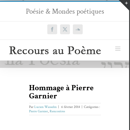
Passer
Poésie & Mondes poétiques
au
contenu
Facebook
X
SoundCloud
Hommage à Pierre
Garnier
Par
Lucien Wasselin
|
6 février 2014
|
Catégories :
Pierre Garnier
,
Rencontres