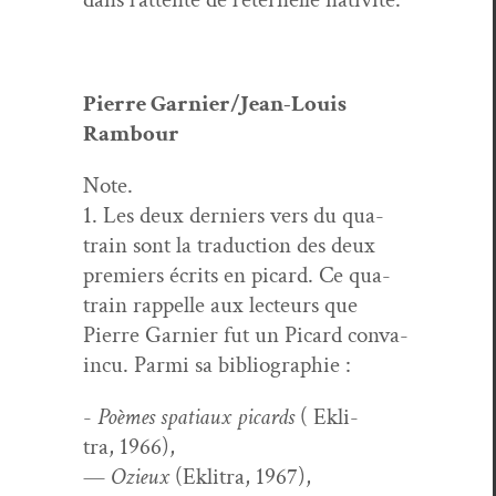
Pierre Gar­nier/­Jean-Louis
Rambour
Note.
1. Les deux derniers vers du qua­
train sont la tra­duc­tion des deux
pre­miers écrits en picard. Ce qua­
train rap­pelle aux lecteurs que
Pierre Gar­nier fut un Picard con­va­
in­cu. Par­mi sa bibliographie :
-
Poèmes spa­ti­aux picards
( Ekl­i­
tra, 1966),
—
Ozieux
(Ekl­i­tra, 1967),