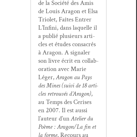
de la Société des Amis
de Louis Aragon et Elsa
Tri­o­let, Faîtes Entr­er
L’In­fi­ni, dans laque­lle il
a pub­lié plusieurs arti­
cles et études con­sacrés
à Aragon. A sig­naler
son livre écrit en col­lab­
o­ra­tion avec Marie
Léger,
Aragon au Pays
des Mines (suivi de 18 arti­
cles retrou­vés d’Aragon)
,
au Temps des Ceris­es
en 2007. Il est aus­si
l’au­teur d’un
Ate­lier du
Poème : Aragon/La fin et
la forme
, Recours au