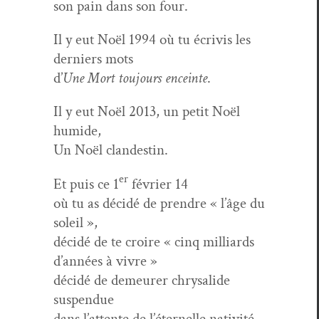
son pain dans son four.
Il y eut Noël 1994 où tu écriv­is les
derniers mots
d’
Une Mort tou­jours enceinte
.
Il y eut Noël 2013, un petit Noël
humide,
Un Noël clandestin.
er
Et puis ce 1
févri­er 14
où tu as décidé de pren­dre « l’âge du
soleil »,
décidé de te croire « cinq mil­liards
d’années à vivre »
décidé de demeur­er chrysalide
suspendue
dans l’attente de l’éternelle nativité.