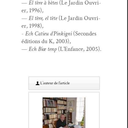
—
El tère à bètes
(Le Jardin Ouvri­
er, 1996),
—
El tère, el tète
(Le Jardin Ouvri­
er, 1998),
-
Ech Catieu d’Pinkig­ni
(Sec­on­des
édi­tions du K, 2003),
—
Ech Biœ tenp
(L’En­fance, 2005).
L’au­teur de l’article