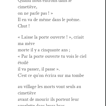
Quand nous entrons dans le
cimetière,
on ne par­le pas ! »
Il en va de même dans le poème.
Chut !
« Laisse la porte ouverte ! », cri­ait
ma mère
morte il y a cinquante ans ;
« Par la porte ouverte tu vois le ciel
étoilé
il va pass­er, il passe ».
C’est ce qu’on écrira sur ma tombe
au vil­lage les morts vont seuls au
cimetière
avant de mourir ils por­tent leur
squelette dans leurs bras