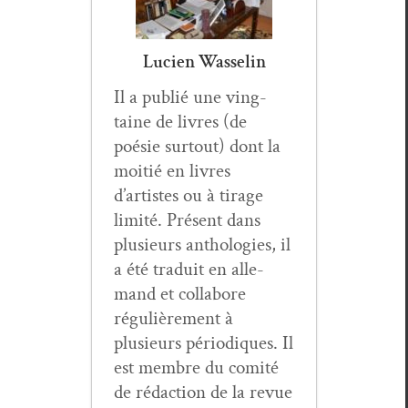
Lucien Wasselin
Il a pub­lié une ving­
taine de livres (de
poésie surtout) dont la
moitié en livres
d’artistes ou à tirage
lim­ité. Présent dans
plusieurs antholo­gies, il
a été traduit en alle­
mand et col­la­bore
régulière­ment à
plusieurs péri­odiques. Il
est mem­bre du comité
de rédac­tion de la revue