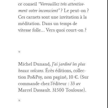
ce con­seil
“Ver­rouillez très atten­tive­
ment votre incon­scient”
? Le peut-on ?
Ces car­nets sont une invi­ta­tion à la
médi­ta­tion. Dans un temps de
vitesse folle… Vers quoi court-on ?
*
Michel Dunand,
J’ai jardiné les plus
beaux vol­cans
. Érès édi­tions, col­lec­
tion Po&Psy, non pag­iné, 10 €. (Sur
com­mande chez l’édi­teur : 33 av
Mar­cel Das­sault. 31500 Toulouse).
*