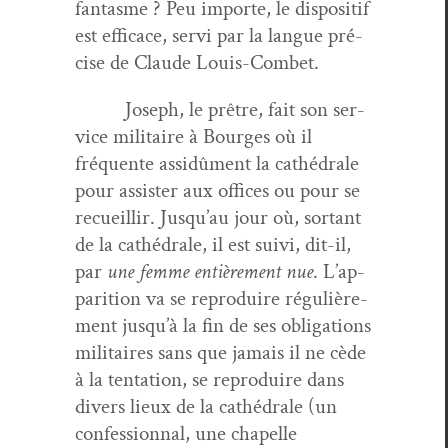
fan­tasme ? Peu importe, le dis­posi­tif
est effi­cace, servi par la langue pré­
cise de Claude Louis-Combet.
Joseph, le prêtre, fait son ser­
vice mil­i­taire à Bourges où il
fréquente assidû­ment la cathé­drale
pour assis­ter aux offices ou pour se
recueil­lir. Jusqu’au jour où, sor­tant
de la cathé­drale, il est suivi, dit-il,
par
une femme entière­ment nue
. L’ap­
pari­tion va se repro­duire régulière­
ment jusqu’à la fin de ses oblig­a­tions
mil­i­taires sans que jamais il ne cède
à la ten­ta­tion, se repro­duire dans
divers lieux de la cathé­drale (un
con­fes­sion­nal, une chapelle