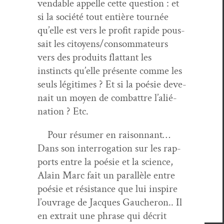
vend­able appelle cette ques­tion : et
si la société tout entière tournée
qu’elle est vers le prof­it rapi­de pous­
sait les citoyens/consommateurs
vers des pro­duits flat­tant les
instincts qu’elle présente comme les
seuls légitimes ? Et si la poésie deve­
nait un moyen de com­bat­tre l’al­ié­
na­tion ? Etc.
Pour résumer en raison­nant…
Dans son inter­ro­ga­tion sur les rap­
ports entre la poésie et la sci­ence,
Alain Marc fait un par­al­lèle entre
poésie et résis­tance que lui inspire
l’ou­vrage de Jacques Gaucheron.. Il
en extrait une phrase qui décrit