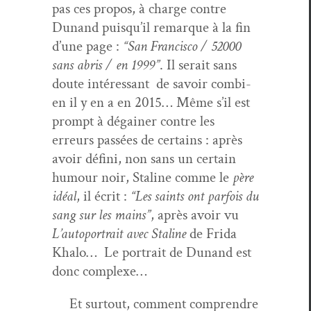
pas ces pro­pos, à charge con­tre
Dunand puisqu’il remar­que à la fin
d’une page :
“San Fran­cis­co / 52000
sans abris / en 1999”
. Il serait sans
doute intéres­sant de savoir com­bi­
en il y en a en 2015… Même s’il est
prompt à dégain­er con­tre les
erreurs passées de cer­tains : après
avoir défi­ni, non sans un cer­tain
humour noir, Staline comme le
père
idéal
, il écrit :
“Les saints ont par­fois du
sang sur les mains”
, après avoir vu
L’au­to­por­trait avec Staline
de Fri­da
Kha­lo… Le por­trait de Dunand est
donc complexe…
Et surtout, com­ment com­pren­dre