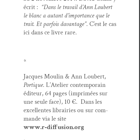
écrit :
“Dans le tra­vail d’Ann Lou­bert
le blanc a autant d’im­por­tance que le
trait. Et par­fois davan­tage”
. C’est le cas
ici dans ce livre rare.
*
Jacques Moulin & Ann Lou­bert,
Por­tique
. L’Ate­lier con­tem­po­rain
édi­teur, 64 pages (imprimées sur
une seule face), 10 €. Dans les
excel­lentes librairies ou sur com­
mande via le site
www.r‑diffusion.org