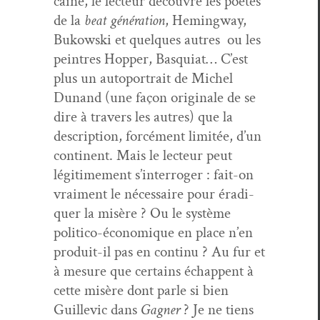
caine, le lecteur décou­vre les poètes
de la
beat généra­tion
, Hem­ing­way,
Bukows­ki et quelques autres ou les
pein­tres Hop­per, Basquiat… C’est
plus un auto­por­trait de Michel
Dunand (une façon orig­i­nale de se
dire à tra­vers les autres) que la
descrip­tion, for­cé­ment lim­itée, d’un
con­ti­nent. Mais le lecteur peut
légitime­ment s’in­ter­roger : fait-on
vrai­ment le néces­saire pour éradi­
quer la mis­ère ? Ou le sys­tème
politi­co-économique en place n’en
pro­duit-il pas en con­tinu ? Au fur et
à mesure que cer­tains échap­pent à
cette mis­ère dont par­le si bien
Guille­vic dans
Gag­n­er
? Je ne tiens