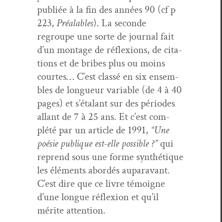
pub­liée à la fin des années 90 (cf p
223,
Préal­ables
). La sec­onde
regroupe une sorte de jour­nal fait
d’un mon­tage de réflex­ions, de cita­
tions et de bribes plus ou moins
cour­tes… C’est classé en six ensem­
bles de longueur vari­able (de 4 à 40
pages) et s’é­ta­lant sur des péri­odes
allant de 7 à 25 ans. Et c’est com­
plété par un arti­cle de 1991,
“Une
poésie publique est-elle pos­si­ble ?”
qui
reprend sous une forme syn­thé­tique
les élé­ments abor­dés aupar­a­vant.
C’est dire que ce livre témoigne
d’une longue réflex­ion et qu’il
mérite attention.