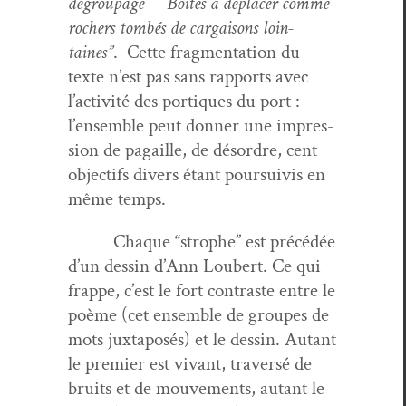
dégroupage Boîtes à déplac­er comme
rochers tombés de car­gaisons loin­
taines”
. Cette frag­men­ta­tion du
texte n’est pas sans rap­ports avec
l’ac­tiv­ité des por­tiques du port :
l’ensem­ble peut don­ner une impres­
sion de pagaille, de désor­dre, cent
objec­tifs divers étant pour­suiv­is en
même temps.
Chaque “stro­phe” est précédée
d’un dessin d’Ann Lou­bert. Ce qui
frappe, c’est le fort con­traste entre le
poème (cet ensem­ble de groupes de
mots jux­ta­posés) et le dessin. Autant
le pre­mier est vivant, tra­ver­sé de
bruits et de mou­ve­ments, autant le