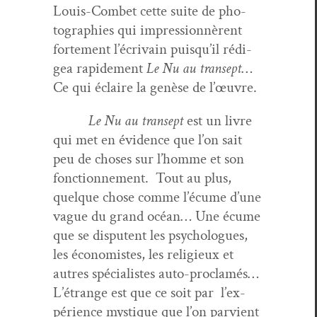
Louis-Com­bet cette suite de pho­
togra­phies qui impres­sion­nèrent
forte­ment l’écrivain puisqu’il rédi­
gea rapi­de­ment
Le Nu au transept
…
Ce qui éclaire la genèse de l’œuvre.
Le Nu au transept
est un livre
qui met en évi­dence que l’on sait
peu de choses sur l’homme et son
fonc­tion­nement. Tout au plus,
quelque chose comme l’éc­ume d’une
vague du grand océan… Une écume
que se dis­putent les psy­cho­logues,
les écon­o­mistes, les religieux et
autres spé­cial­istes auto-proclamés…
L’é­trange est que ce soit par l’ex­
péri­ence mys­tique que l’on parvient