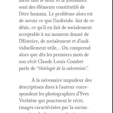
ment tant le désir et la jouis­sance
sont des élé­ments con­sti­tu­tifs de
l’être humain. Le prob­lème alors est
de savoir ce que l’in­di­vidu fait de ce
désir, ce qu’il en fait de sociale­ment
accept­able à un moment don­né de
l’His­toire, de sociale­ment et d’in­di­
vidu­elle­ment utile… On com­prend
alors que dès les pre­miers mots de
son réc­it Claude Louis-Com­bet
par­le de
“théolo­gie de la sub­ver­sion”
.
À la néces­saire impudeur des
descrip­tions dues à l’au­teur cor­re­
spon­dent les pho­togra­phies d’Yves
Ver­bièse qui ponctuent le réc­it,
images car­ac­térisées par la surim­