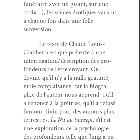
funéraire avec un gisant, sur une
croix…), les scènes éro­tiques vari­ant
à chaque fois dans une folle
subversion…
Le texte de Claude Louis-
Com­bet n’est que pré­texte à une
interrogation/description des pro­
fondeurs de l’être croy­ant. On
devine qu’il n’y a là nulle gra­tu­ité,
nulle com­plai­sance car la biogra­
phie de l’au­teur nous apprend qu’il
a renon­cé à la prêtrise, qu’il a refusé
l’amour divin pour des amours plus
ter­restres.
Le Nu au transept
, s’il est
une explo­ration de la psy­cholo­gie
des pro­fondeurs telle que Jung a pu