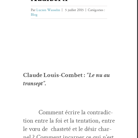
Par
Lucien Wasselin
|
5 juillet 2015
|
Catégories :
Blog
Claude Louis-Com­bet :
“Le nu au
transept”
.
Com­ment écrire la con­tra­dic­
tion entre la foi et la ten­ta­tion, entre
le vœu de chasteté et le désir char­
nel ? Com­ment incar­n­er ce qui n’est