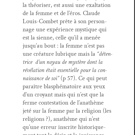
la théoris­er, est aus­si une exal­ta­tion
de la femme et de l’éros. Claude
Louis-Com­bet prête à son per­son­
nage une expéri­ence mys­tique qui
est la sienne, celle qu’il a menée
jusqu’au bout : la femme n’est pas
une créa­ture lubrique mais la
“déten­
trice d’un noy­au de mys­tère dont la
révéla­tion était essen­tielle pour la con­
nais­sance de soi”
(p 57). Ce qui peut
paraître blas­phé­ma­toire aux yeux
d’un croy­ant mais qui n’est que la
ferme con­tes­ta­tion de l’anathème
jeté sur la femme par la reli­gion (les
reli­gions ?), anathème qui n’est
qu’une erreur inscrite his­torique­