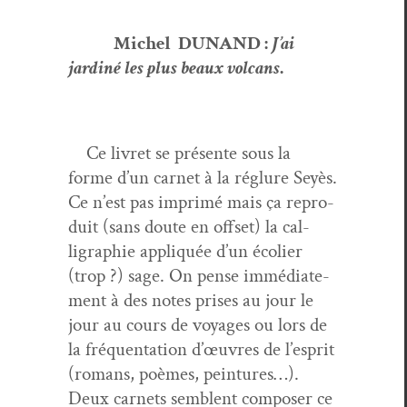
Michel DUNAND :
J’ai
jardiné les plus beaux vol­cans
.
Ce livret se présente sous la
forme d’un car­net à la réglure Seyès.
Ce n’est pas imprimé mais ça repro­
duit (sans doute en off­set) la cal­
ligra­phie appliquée d’un écol­i­er
(trop ?) sage. On pense immé­di­ate­
ment à des notes pris­es au jour le
jour au cours de voy­ages ou lors de
la fréquen­ta­tion d’œu­vres de l’e­sprit
(romans, poèmes, pein­tures…).
Deux car­nets sem­blent com­pos­er ce