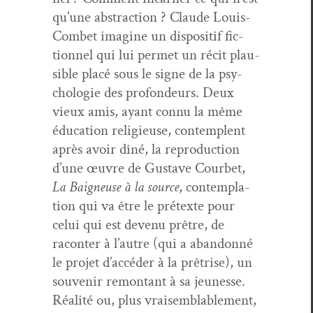
qu’une abstrac­tion ? Claude Louis-
Com­bet imag­ine un dis­posi­tif fic­
tion­nel qui lui per­met un réc­it plau­
si­ble placé sous le signe de la psy­
cholo­gie des pro­fondeurs. Deux
vieux amis, ayant con­nu la même
édu­ca­tion religieuse, con­tem­plent
après avoir dîné, la repro­duc­tion
d’une œuvre de Gus­tave Courbet,
La Baigneuse à la source
, con­tem­pla­
tion qui va être le pré­texte pour
celui qui est devenu prêtre, de
racon­ter à l’autre (qui a aban­don­né
le pro­jet d’ac­céder à la prêtrise), un
sou­venir remon­tant à sa jeunesse.
Réal­ité ou, plus vraisem­blable­ment,