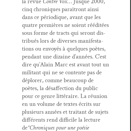
la revue
Con­tre Vox
… Jusque 2000,
cinq chroniques paraîtront ain­si
dans ce péri­odique, avant que les
qua­tre pre­mières ne soient rééditées
sous forme de tracts qui seront dis­
tribués lors de divers­es man­i­fes­ta­
tions ou envoyés à quelques poètes,
pen­dant une dizaine d’an­nées. C’est
dire qu’Alain Marc est avant tout un
mil­i­tant qui ne se con­tente pas de
déplor­er, comme beau­coup de
poètes, la désaf­fec­tion du pub­lic
pour ce genre lit­téraire. La réu­nion
en un vol­ume de textes écrits sur
plusieurs années et trai­tant de sujets
dif­férents rend dif­fi­cile la lec­ture
de
“Chroniques pour une poésie