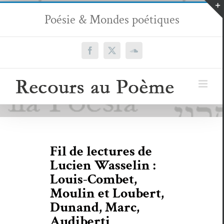
Passer
Poésie & Mondes poétiques
au
contenu
Facebook
X
SoundCloud
Fil de lectures de
Lucien Wasselin :
Louis-Combet,
Moulin et Loubert,
Dunand, Marc,
Audiberti