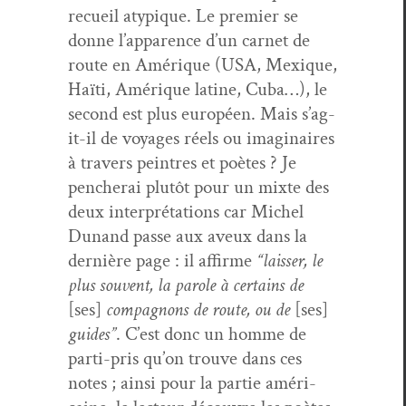
recueil atyp­ique. Le pre­mier se
donne l’ap­parence d’un car­net de
route en Amérique (USA, Mex­ique,
Haïti, Amérique latine, Cuba…), le
sec­ond est plus européen. Mais s’ag­
it-il de voy­ages réels ou imag­i­naires
à tra­vers pein­tres et poètes ? Je
pencherai plutôt pour un mixte des
deux inter­pré­ta­tions car Michel
Dunand passe aux aveux dans la
dernière page : il affirme
“laiss­er, le
plus sou­vent, la parole à cer­tains de
[ses]
com­pagnons de route, ou de
[ses]
guides”
. C’est donc un homme de
par­ti-pris qu’on trou­ve dans ces
notes ; ain­si pour la par­tie améri­