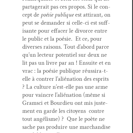
partagerait pas ces pro­pos. Si le con­
cept de
poésie publique
est atti­rant, on
peut se deman­der si celle-ci est suff­
isante pour effac­er le divorce entre
le pub­lic et la poésie. Et ce, pour
divers­es raisons. Tout d’abord parce
qu’un lecteur poten­tiel sur deux ne
lit pas un livre par an ! Ensuite et en
vrac : la poésie publique réus­sira-t-
elle à con­tr­er l’al­ié­na­tion des esprits
? La cul­ture n’est-elle pas une arme
pour vain­cre l’al­ié­na­tion (même si
Gram­sci et Bour­dieu ont mis juste­
ment en garde les citoyens con­tre
tout angélisme) ? Que le poète ne
sache pas pro­duire une marchan­dise