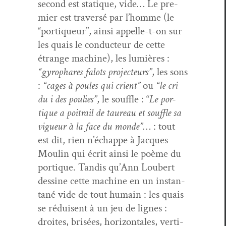
sec­ond est sta­tique, vide… Le pre­
mier est tra­ver­sé par l’homme (le
“por­tiqueur”, ain­si appelle-t-on sur
les quais le con­duc­teur de cette
étrange machine), les lumières :
“gyrophares falots pro­jecteurs”
, les sons
:
“cages à poules qui cri­ent”
ou
“le cri
du i des poulies”
, le souf­fle : “
Le por­
tique a poitrail de tau­reau et souf­fle sa
vigueur à la face du monde”
… : tout
est dit, rien n’échappe à Jacques
Moulin qui écrit ain­si le poème du
por­tique. Tan­dis qu’Ann Lou­bert
des­sine cette machine en un instan­
ta­né vide de tout humain : les quais
se réduisent à un jeu de lignes :
droites, brisées, hor­i­zon­tales, ver­ti­