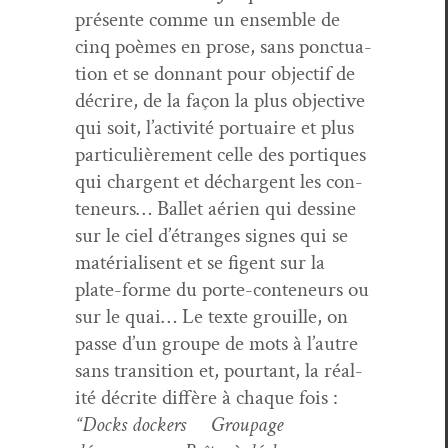
présente comme un ensem­ble de
cinq poèmes en prose, sans ponc­tu­a­
tion et se don­nant pour objec­tif de
décrire, de la façon la plus objec­tive
qui soit, l’ac­tiv­ité por­tu­aire et plus
par­ti­c­ulière­ment celle des por­tiques
qui char­gent et déchar­gent les con­
teneurs… Bal­let aérien qui des­sine
sur le ciel d’é­tranges signes qui se
matéri­alisent et se figent sur la
plate-forme du porte-con­teneurs ou
sur le quai… Le texte grouille, on
passe d’un groupe de mots à l’autre
sans tran­si­tion et, pour­tant, la réal­
ité décrite dif­fère à chaque fois :
“Docks dock­ers Groupage