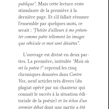
publique”
. Mais cette lec­ture reste
stim­u­lante de la pre­mière à la
dernière page. Et s’il fal­lait résumer
l’ensem­ble par quelques mots, ce
serait :
“J’hésite d’ailleurs à me présen­
ter comme poète telle­ment les images
que véhicule ce mot sont désuètes”
.
L’ou­vrage est divisé en deux par­
ties. La pre­mière, inti­t­ulée
“Mais où
est la poésie ?”
reprend les cinq
chroniques don­nées dans
Con­tre
Vox
, neuf arti­cles très divers (du
pla­giat opéré par un chanteur qui
con­naît le suc­cès à la sit­u­a­tion édi­
to­ri­ale de la poésie) et
les échos d’un
pre­mier débat
dont une par­tie a été