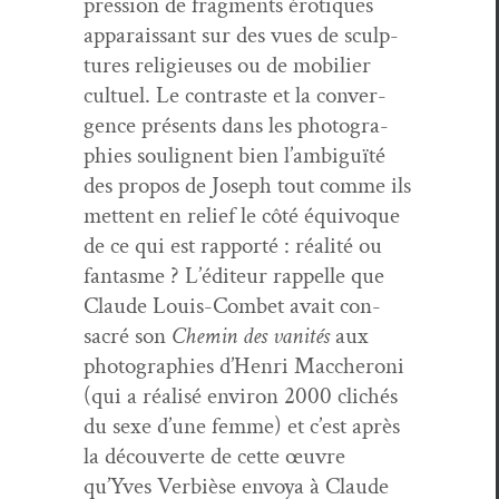
pres­sion de frag­ments éro­tiques
appa­rais­sant sur des vues de sculp­
tures religieuses ou de mobili­er
cultuel. Le con­traste et la con­ver­
gence présents dans les pho­togra­
phies soulig­nent bien l’am­biguïté
des pro­pos de Joseph tout comme ils
met­tent en relief le côté équiv­oque
de ce qui est rap­porté : réal­ité ou
fan­tasme ? L’édi­teur rap­pelle que
Claude Louis-Com­bet avait con­
sacré son
Chemin des van­ités
aux
pho­togra­phies d’Hen­ri Mac­cheroni
(qui a réal­isé env­i­ron 2000 clichés
du sexe d’une femme) et c’est après
la décou­verte de cette œuvre
qu’Yves Ver­bièse envoya à Claude