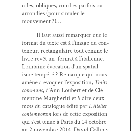
cales, obliques, courbes par­fois ou
arrondies (pour simuler le
mouvement ?)…
Il faut aus­si remar­quer que le
for­mat du texte est à l’im­age du con­
teneur, rec­tan­gu­laire tout comme le
livre revêt un for­mat à l’i­tal­i­enne.
Loin­taine évo­ca­tion d’un spa­tial­
isme tem­péré ? Remar­que qui nous
amène à évo­quer l’ex­po­si­tion,
Traits
com­muns
, d’Ann Lou­bert et de Clé­
men­tine Margher­i­ti et à dire deux
mots du cat­a­logue édité par
L’Ate­lier
con­tem­po­rain
lors de cette expo­si­tion
qui s’est tenue à Paris du 14 octo­bre
au 2 novem­bre 2014. David Collin y