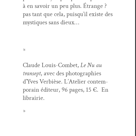
à en savoir un peu plus. Étrange ?
pas tant que cela, puisqu’il existe des
mys­tiques sans dieux…
*
Claude Louis-Com­bet,
Le Nu au
transept
, avec des pho­togra­phies
d’Yves Ver­bièse. L’Ate­lier con­tem­
po­rain édi­teur, 96 pages, 15 €. En
librairie.
*