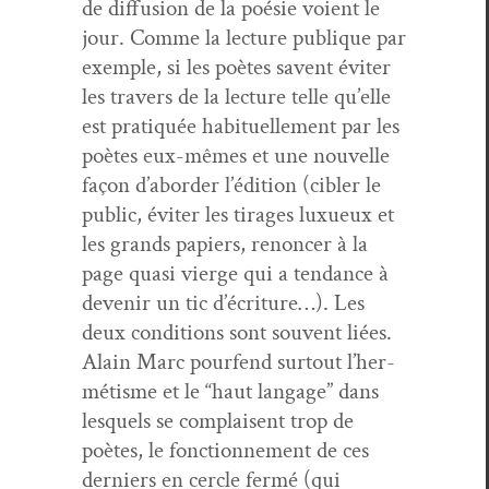
de dif­fu­sion de la poésie voient le
jour. Comme la lec­ture publique par
exem­ple, si les poètes savent éviter
les tra­vers de la lec­ture telle qu’elle
est pra­tiquée habituelle­ment par les
poètes eux-mêmes et une nou­velle
façon d’abor­der l’édi­tion (cibler le
pub­lic, éviter les tirages lux­ueux et
les grands papiers, renon­cer à la
page qua­si vierge qui a ten­dance à
devenir un tic d’écri­t­ure…). Les
deux con­di­tions sont sou­vent liées.
Alain Marc pour­fend surtout l’her­
métisme et le “haut lan­gage” dans
lesquels se com­plaisent trop de
poètes, le fonc­tion­nement de ces
derniers en cer­cle fer­mé (qui