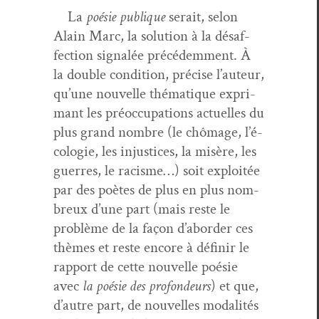
La
poésie publique
serait, selon
Alain Marc, la solu­tion à la désaf­
fec­tion sig­nalée précédem­ment. À
la dou­ble con­di­tion, pré­cise l’au­teur,
qu’une nou­velle thé­ma­tique exp­ri­
mant les préoc­cu­pa­tions actuelles du
plus grand nom­bre (le chô­mage, l’é­
colo­gie, les injus­tices, la mis­ère, les
guer­res, le racisme…) soit exploitée
par des poètes de plus en plus nom­
breux d’une part (mais reste le
prob­lème de la façon d’abor­der ces
thèmes et reste encore à définir le
rap­port de cette nou­velle poésie
avec
la poésie des pro­fondeurs
) et que,
d’autre part, de nou­velles modal­ités