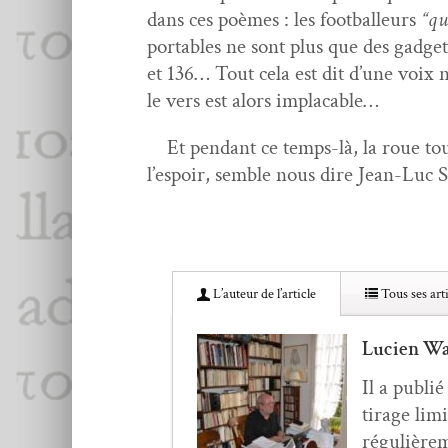
dans ces poèmes : les foot­balleurs
“qu
porta­bles ne sont plus que des gad­get
et 136… Tout cela est dit d’une voix neu
le vers est alors implacable…
Et pen­dant ce temps-là, la roue tourn
l’e­spoir, sem­ble nous dire Jean-Luc S
L’au­teur de l’article
Tous ses arti
Lucien Wa
Il a pub­li
tirage lim­
régulière­