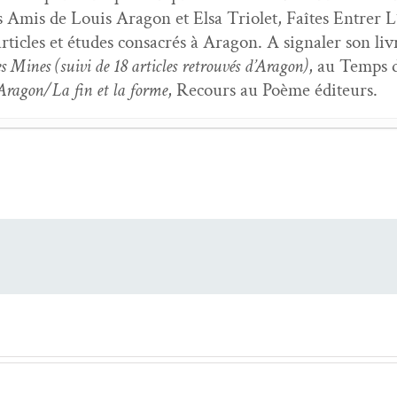
 Amis de Louis Aragon et Elsa Tri­o­let, Faîtes Entr­er L’In­
rti­cles et études con­sacrés à Aragon. A sig­naler son livre
Mines (suivi de 18 arti­cles retrou­vés d’Aragon)
, au Temps de
 Aragon/La fin et la forme
, Recours au Poème éditeurs.
­ta­tion dans
Les Com­mu­nistes
de Louis Aragon
- 20 févr
de voy­ages
- 5 juil­let 2021
 même dans les livres
- 21 févri­er 2021
t 30
- 5 jan­vi­er 2021
le d’attente
- 5 jan­vi­er 2021
 même dans les livres
- 6 octo­bre 2020
,
Au milieu de tout
- 6 juin 2020
Après les jours
, Véronique Wau­ti­er,
Con­tin­uo
, Fabi­en Ab
Girard, Louis Dubost et Jean-François Mathé
- 6 mars
our des