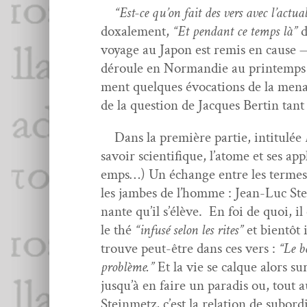
“Est-ce qu’on fait des vers avec l’ac­tu­al
doxale­ment,
“Et pen­dant ce temps là”
d
voy­age au Japon est remis en cause — 
déroule en Nor­mandie au print­emps a
ment quelques évo­ca­tions de la men­ac
de la ques­tion de Jacques Bertin tant 
Dans la pre­mière par­tie, inti­t­ulée
savoir sci­en­tifique, l’atome et ses appl
emps…) Un échange entre les ter­mes, 
les jambes de l’homme : Jean-Luc St
nante qu’il s’élève. En foi de quoi, il co
le thé
“infusé selon les rites”
et bien­tôt i
trou­ve peut-être dans ces vers :
“Le be
prob­lème.”
Et la vie se calque alors sur
jusqu’à en faire un par­adis ou, tout
Stein­metz, c’est la rela­tion de sub­or­