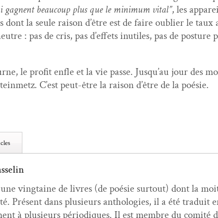
i gag­nent beau­coup plus que le min­i­mum vital”
, les appare
s dont la seule rai­son d’être est de faire oubli­er le ta
­tre : pas de cris, pas d’ef­fets inutiles, pas de pos­ture 
e, le prof­it enfle et la vie passe. Jusqu’au jour des m
tein­metz. C’est peut-être la rai­son d’être de la poésie.
cles
sselin
é une ving­taine de livres (de poésie surtout) dont la moit
ité. Présent dans plusieurs antholo­gies, il a été traduit e
ment à plusieurs péri­odiques. Il est mem­bre du comité d