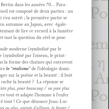
es Bertin dans les années 70… Para­
eil est com­posé de deux par­ties : un
en suiv­it ; la pre­mière par­tie se
de en automne au Japon, avec égale­
ten­tant de lire ce recueil à la lumière
et tant la ques­tion du réel se pose.
onde mod­erne (sym­bol­isé par le
re (sym­bol­isé par l’oiseau, le print­
s la forme des chaînes qui entra­vent
tre
le “réal­isme”
de l’idéolo­gie dom­i­
roger sur la poésie et la beauté : il boit
e cache la beauté ? La réponse se
x­iste plus, pour beau­coup / ne pose plus
ère tout et adapte l’homme à l’en­fer
­gré tout ! Ce que dénonce Jean-Luc
en plus, arrivés d’ailleurs, le fer­ont /