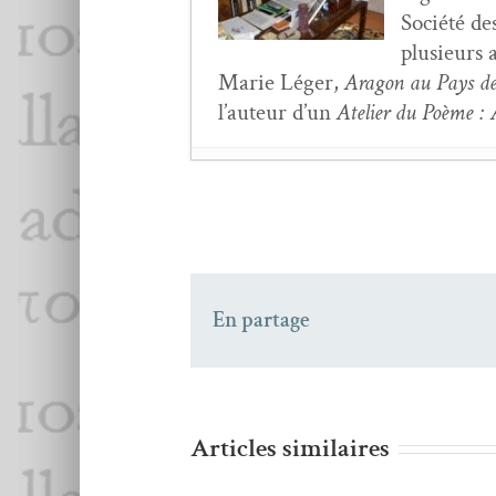
Société des
plusieurs a
Marie Léger,
Aragon au Pays des 
l’au­teur d’un
Ate­lier du Poème :
Le rôle de la doc­u­men
Julien Blaine,
Car­nets 
Eve Lern­er,
Partout et
Revue Cabaret n° 29 e
En partage
Frédéric Tison,
La Tab
Eve Lern­er,
Partout et
Louis BERTHOLOM
Chris­t­ian Monginot,
avril 2020
Articles similaires
Autour de Chris­tine 
Aut