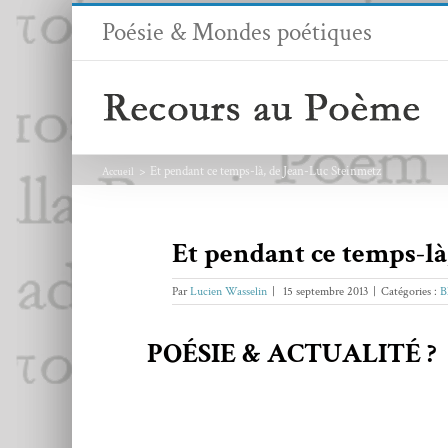
Passer
Poésie & Mondes poétiques
au
contenu
Et pendant ce temps-là, de Jean-Luc Steinmetz
Accueil
Et pendant ce temps-là
Par
Lucien Wasselin
|
15 septembre 2013
|
Catégories :
B
POÉSIE & ACTUALITÉ ?