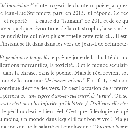
­ité immé­di­ate ?”
s’in­ter­ro­geait le chanteur-poète Jacqu
e Jean-Luc Stein­metz, paru en 2013, lui répond. Ce recu
et reporté — à cause du “tsuna­mi” de 2011 et de ce qui s’
vec quelques évo­ca­tions de la cat­a­stro­phe, la sec­on
e nucléaire qui n’est plus virtuelle cette fois-ci… Il est 
l’in­stant se lit dans dans les vers de Jean-Luc Sein­metz 
Et pen­dant ce temps-là
, le poème joue de la dual­ité du m
i­ca­tions mer­can­tiles, la tox­i­c­ité…) et le monde sécu­lai
dans la phrase, dans le poème. Mais le réel revient sou
ein­metz les nomme
“de bonnes raisons”
. En fait, c’est con­
n­tin­ue d’écrire des vers. Et c’est l’oc­ca­sion de s’in­ter­
l pis­sera et
“une espèce d’arc-en-ciel iris­er
(a)
l’urine
”. Où s
auté n’est pas plus injuriée qu’i­dolâtrée. / D’ailleurs elle n’e
 le péril nucléaire bien réel. C’est que l’idéolo­gie récup
 au moins, un monde dans lequel il fait bon vivre ! Mal
di­na­tion qui lie le salarié et l’employeur :
“Quelques hommes 