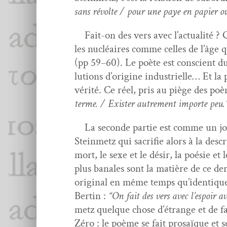
sans révolte / pour une paye en papi­er o
Fait-on des vers avec l’ac­tu­al­ité ? 
les nucléaires comme celles de l’âge q
(pp 59–60). Le poète est con­scient du
lu­tions d’o­rig­ine indus­trielle… Et la
vérité. Ce réel, pris au piège des poè
terme. / Exis­ter autrement importe peu.
La sec­onde par­tie est comme un jour­n
Stein­metz qui sac­ri­fie alors à la des
mort, le sexe et le désir, la poésie et 
plus banales sont la matière de ce dern
orig­i­nal en même temps qu’i­den­tiq
Bertin :
“On fait des vers avec l’e­spoir a
metz quelque chose d’é­trange et de fam
Zéro : le poème se fait prosaïque et 