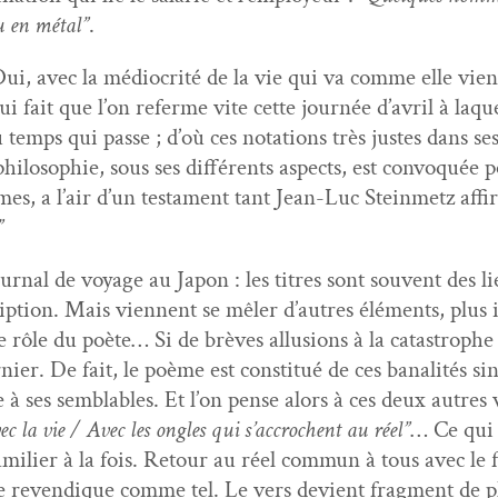
u en métal”
.
Oui, avec la médi­ocrité de la vie qui va comme elle vient,
ui fait que l’on referme vite cette journée d’avril à laq
 temps qui passe ; d’où ces nota­tions très justes dans se
 philoso­phie, sous ses dif­férents aspects, est con­vo­quée po
mes, a l’air d’un tes­ta­ment tant Jean-Luc Stein­metz aff
”
al de voy­age au Japon : les titres sont sou­vent des lieu
crip­tion. Mais vien­nent se mêler d’autres élé­ments, plus i
le rôle du poète… Si de brèves allu­sions à la cat­a­stro­phe
ier. De fait, le poème est con­sti­tué de ces banal­ités si
ue à ses sem­blables. Et l’on pense alors à ces deux aut
vec la vie / Avec les ongles qui s’ac­crochent au réel”
… Ce qui 
­i­li­er à la fois. Retour au réel com­mun à tous avec le 
se revendique comme tel. Le vers devient frag­ment de ph