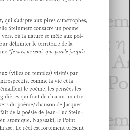
 qui s’adapte aux pires cat­a­stro­phes,
ue­lle Stein­metz con­sacre un poème
s vers, où la nature se mêle aux pol­
ur délim­iter le ter­ri­toire de la
irme
“Je suis, ne serai que parole jusqu’à
x (villes ou tem­ples) vis­ités par
ntro­spec­tifs, comme la vie et la
 émail­lent le poème, les pen­sées les
n­gulières qui font de cha­cun un être
res vers du poème/chanson de Jacques
fait de la poésie de Jean-Luc Stein­
feu atom­ique, Nagasa­ki, le Point
rase. Le réel est forte­ment présent