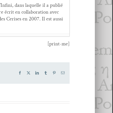
fi­ni, dans laque­lle il a pub­lié
 écrit en col­lab­o­ra­tion avec
s Ceris­es en 2007. Il est aus­si
[print-me]
i­er 2022
Facebook
X
LinkedIn
Tumblr
Pinterest
Email
ras­sart,
Si je t’oublie
- 6
 2020