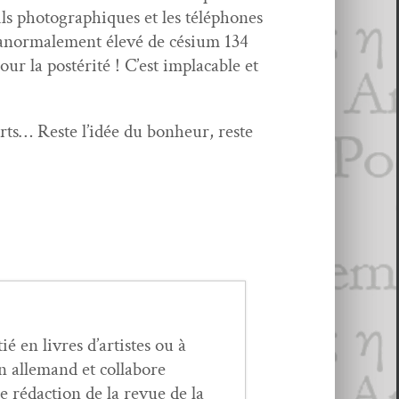
ils pho­tographiques et les télé­phones
ux anor­male­ment élevé de cési­um 134
pour la postérité ! C’est implaca­ble et
orts… Reste l’idée du bon­heur, reste
ié en livres d’artistes ou à
n alle­mand et col­la­bore
e rédac­tion de la revue de la